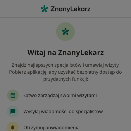
Me
Chirurg Naczyniowy • Ożarów Mazowiecki, mazowieckie
Filtry
Mapa
Polecani chirurdzy naczyniowi w Ożarowie
Witaj na ZnanyLekarz
Mazowieckim
Jak działają wyniki wyszukiwania
Znajdź najlepszych specjalistów i umawiaj wizyty.
Pobierz aplikację, aby uzyskać bezpłatny dostęp do
przydatnych funkcji:
Łatwo zarządzaj swoimi wizytami
Wysyłaj wiadomości do specjalistów
Bezpieczne płatności
Otrzymuj powiadomienia