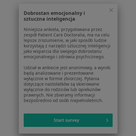
Chirurdzy naczyniowi w Piasecznie
Dobrostan emocjonalny i
Chirurdzy naczyniowi w Józefowie
sztuczna inteligencja
Chirurdzy naczyniowi w Sochaczewie
Niniejsza ankieta, przygotowana przez
zespół Patient Care Doctoralia, ma na celu
Chirurdzy naczyniowi w Wołominie
lepsze zrozumienie, w jaki sposób ludzie
korzystają z narzędzi sztucznej inteligencji
Więcej (12)
jako wsparcia dla swojego dobrostanu
Więcej w kategorii: W pobliżu Ożarowa Mazo
emocjonalnego i zdrowia psychicznego.
Najczęstsze schorzenia
Udział w ankiecie jest anonimowy, a wyniki
będą analizowane i prezentowane
Alergia Ożarów Mazowiecki
wyłącznie w formie zbiorczej. Pytania
dotyczące nastolatków są skierowane
Ból biodra Ożarów Mazowiecki
wyłącznie do rodziców lub opiekunów
prawnych. Nie zbieramy informacji
Ból karku Ożarów Mazowiecki
bezpośrednio od osób niepełnoletnich.
Ból kolana Ożarów Mazowiecki
Start survey
Ból kostki Ożarów Mazowiecki
Więcej (15)