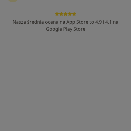
Centrum Medyczne Symbios
·
Chirurgia naczyniowa, Chirurgia, Chirurgia onkologiczna
Więcej
Nasza średnia ocena na App Store to 4.9 i 4.1 na
87 opinii
Google Play Store
Warszawska 58C/36, Warszawa
•
Mapa
Brak dostępnych specjalistów z wolnymi terminami w tym centrum medycznym.
Pokaż profil
"Formmed" Centrum Leczenia Wad i
Zaburzeń Rozwojowych