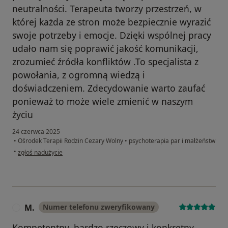
neutralności. Terapeuta tworzy przestrzeń, w
której każda ze stron może bezpiecznie wyrazić
swoje potrzeby i emocje. Dzięki wspólnej pracy
udało nam się poprawić jakość komunikacji,
zrozumieć źródła konfliktów .To specjalista z
powołania, z ogromną wiedzą i
doświadczeniem. Zdecydowanie warto zaufać
ponieważ to może wiele zmienić w naszym
życiu
24 czerwca 2025
•
Ośrodek Terapii Rodzin Cezary Wolny
•
psychoterapia par i małżeństw
w opinii użytkownika M
•
zgłoś nadużycie
M.
Numer telefonu zweryfikowany
M
Kompetentny, bardzo rzeczowy i konkretny