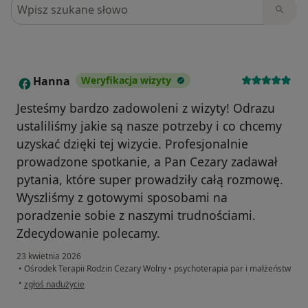
Szukaj w opiniach
Hanna
Weryfikacja wizyty
H
Jesteśmy bardzo zadowoleni z wizyty! Odrazu
ustaliliśmy jakie są nasze potrzeby i co chcemy
uzyskać dzięki tej wizycie. Profesjonalnie
prowadzone spotkanie, a Pan Cezary zadawał
pytania, które super prowadziły całą rozmowę.
Wyszliśmy z gotowymi sposobami na
poradzenie sobie z naszymi trudnościami.
Zdecydowanie polecamy.
23 kwietnia 2026
•
Ośrodek Terapii Rodzin Cezary Wolny
•
psychoterapia par i małżeństw
w opinii użytkownika Hanna
•
zgłoś nadużycie