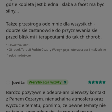
gdzie kobieta jest biedna i slaba a facet ma byc
silny...
Takze przestroga ode mnie dla wszystkich -
dobrze sie zastanowcie do przyznawania sie
przed bliskimi i terapeutami do takich chorob.
18 kwietnia 2025
•
Ośrodek Terapii Rodzin Cezary Wolny
•
psychoterapia par i małżeństw
w opinii użytkownika Marcin
•
zgłoś nadużycie
Jowita
Weryfikacja wizyty
J
Bardzo pozytywnie odebrałam pierwszy kontakt
z Panem Cezarym, nienachalna atmosfera oraz
wyczucie tematu, pomimo, że pewne tematy nie
są łatwe, spowodowało, że spojrzałam na