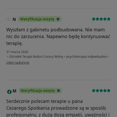
N
Weryfikacja wizyty
Wyszłam z gabinetu podbudowana. Nie mam
nic do zarzucenia. Napewno będę kontynuować
terapię.
31 marca 2026
•
Ośrodek Terapii Rodzin Cezary Wolny
•
psychoterapia indywidualna
•
w opinii użytkownika N
zgłoś nadużycie
M
Weryfikacja wizyty
Serdecznie polecam terapie u pana
Cezarego.Spotkania prowadzone są w sposób
profesjonalny, z dużą dozą empatii, uważności i