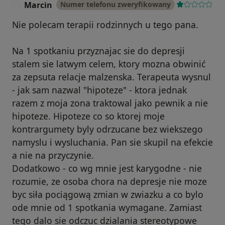
Marcin
Numer telefonu zweryfikowany
M
Nie polecam terapii rodzinnych u tego pana.
Na 1 spotkaniu przyznajac sie do depresji
stalem sie latwym celem, ktory mozna obwinić
za zepsuta relacje malzenska. Terapeuta wysnul
- jak sam nazwal "hipoteze" - ktora jednak
razem z moja zona traktowal jako pewnik a nie
hipoteze. Hipoteze co so ktorej moje
kontrargumety byly odrzucane bez wiekszego
namyslu i wysluchania. Pan sie skupil na efekcie
a nie na przyczynie.
Dodatkowo - co wg mnie jest karygodne - nie
rozumie, ze osoba chora na depresje nie moze
byc siła pociągową zmian w zwiazku a co bylo
ode mnie od 1 spotkania wymagane. Zamiast
tego dalo sie odczuc dzialania stereotypowe