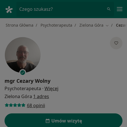
Me
Czego szukasz?
Strona Główna
Psychoterapeuta
Zielona Góra
Cezar
Zmień mias
mgr
Cezary Wolny
O specjalizacjach
Psychoterapeuta
·
Więcej
Zielona Góra
1 adres
68 opinii
Umów wizytę