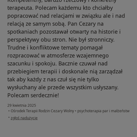
terapeuta. Polecam każdemu kto chciałby
popracować nad relacjami w związku ale i nad
relacją ze samym sobą. Pan Cezary na
spotkaniach pozostawał otwarty na historie i
perspektywy obu stron. Nie był stronniczy.
Trudne i konfliktowe tematy pomagał
rozpracować w atmosferze wzajemnego
szacunku i spokoju. Bacznie czuwał nad
przebiegiem terapii i doskonale nią zarządzał
tak aby każdy z nas czuł się nie tylko
wysłuchany ale przede wszystkim usłyszany.
Polecam serdecznie!
29 kwietnia 2025
•
Ośrodek Terapii Rodzin Cezary Wolny
•
psychoterapia par i małżeństw
w opinii użytkownika M.
•
zgłoś nadużycie