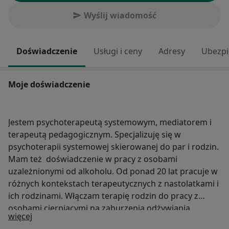
Wyślij wiadomość
Doświadczenie
Usługi i ceny
Adresy
Ubezpi
Moje doświadczenie
Jestem psychoterapeutą systemowym, mediatorem i
terapeutą pedagogicznym. Specjalizuję się w
psychoterapii systemowej skierowanej do par i rodzin.
Mam też doświadczenie w pracy z osobami
uzależnionymi od alkoholu. Od ponad 20 lat pracuje w
różnych kontekstach terapeutycznych z nastolatkami i
ich rodzinami. Włączam terapię rodzin do pracy z
osobami cierpiącymi na zaburzenia odżywiania.
O mnie
więcej
Terapia rodzinna może mieć duże znaczenie w