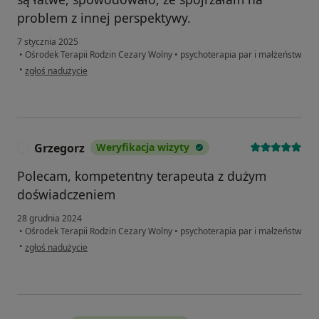
problem z innej perspektywy.
7 stycznia 2025
•
Ośrodek Terapii Rodzin Cezary Wolny
•
psychoterapia par i małżeństw
w opinii użytkownika Jowita
•
zgłoś nadużycie
Grzegorz
Weryfikacja wizyty
G
Polecam, kompetentny terapeuta z dużym
doświadczeniem
28 grudnia 2024
•
Ośrodek Terapii Rodzin Cezary Wolny
•
psychoterapia par i małżeństw
w opinii użytkownika Grzegorz
•
zgłoś nadużycie