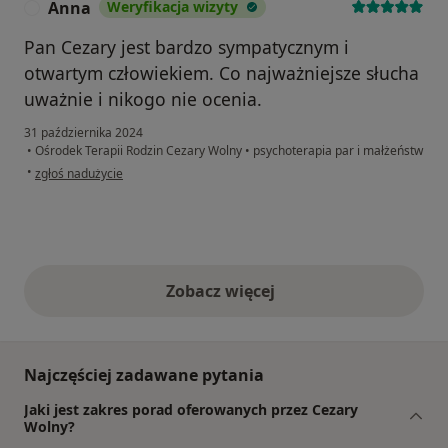
Anna
Weryfikacja wizyty
A
Pan Cezary jest bardzo sympatycznym i
otwartym człowiekiem. Co najważniejsze słucha
uważnie i nikogo nie ocenia.
31 października 2024
•
Ośrodek Terapii Rodzin Cezary Wolny
•
psychoterapia par i małżeństw
w opinii użytkownika Anna
•
zgłoś nadużycie
Zobacz więcej
opinie powyżej
Najczęściej zadawane pytania
Jaki jest zakres porad oferowanych przez Cezary
Wolny?