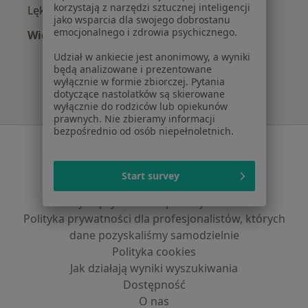
korzystają z narzędzi sztucznej inteligencji
Lęki w Zielonej Górze
jako wsparcia dla swojego dobrostanu
emocjonalnego i zdrowia psychicznego.
Więcej (15)
Więcej w kategorii: Najczęście leczone chorob
Udział w ankiecie jest anonimowy, a wyniki
będą analizowane i prezentowane
wyłącznie w formie zbiorczej. Pytania
dotyczące nastolatków są skierowane
wyłącznie do rodziców lub opiekunów
prawnych. Nie zbieramy informacji
bezpośrednio od osób niepełnoletnich.
Serwis
Regulamin
Start survey
Polityka prywatności pacjentów
Polityka prywatności profesjonalistów
Polityka prywatności dla profesjonalistów, których
dane pozyskaliśmy samodzielnie
Polityka cookies
Jak działają wyniki wyszukiwania
Dostępność
O nas