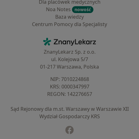
Dla placówek medycznych
Noa Notes
nowość
Baza wiedzy
Centrum Pomocy dla Specjalisty
Kontakt
ZnanyLekarz - Strona główna
ZnanyLekarz Sp. z o.o.
ul. Kolejowa 5/7
01-217 Warszawa, Polska
NIP: ⁠7010224868
KRS: ⁠0000347997
REGON: ⁠142276657
Sąd Rejonowy dla m.st. Warszawy w Warszawie XII
Wydział Gospodarczy KRS
Facebook
otwiera się w nowej karcie