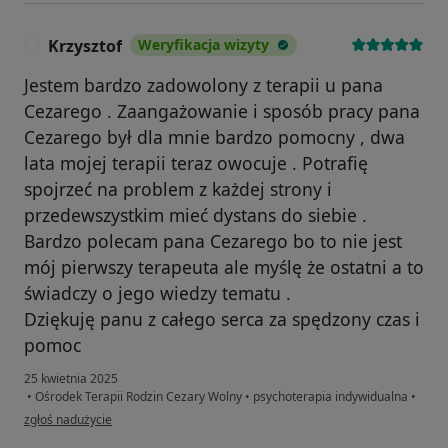
Krzysztof
Weryfikacja wizyty
K
Jestem bardzo zadowolony z terapii u pana
Cezarego . Zaangażowanie i sposób pracy pana
Cezarego był dla mnie bardzo pomocny , dwa
lata mojej terapii teraz owocuje . Potrafię
spojrzeć na problem z każdej strony i
przedewszystkim mieć dystans do siebie .
Bardzo polecam pana Cezarego bo to nie jest
mój pierwszy terapeuta ale myślę że ostatni a to
świadczy o jego wiedzy tematu .
Dziękuję panu z całego serca za spędzony czas i
pomoc
25 kwietnia 2025
•
Ośrodek Terapii Rodzin Cezary Wolny
•
psychoterapia indywidualna
•
w opinii użytkownika Krzysztof
zgłoś nadużycie