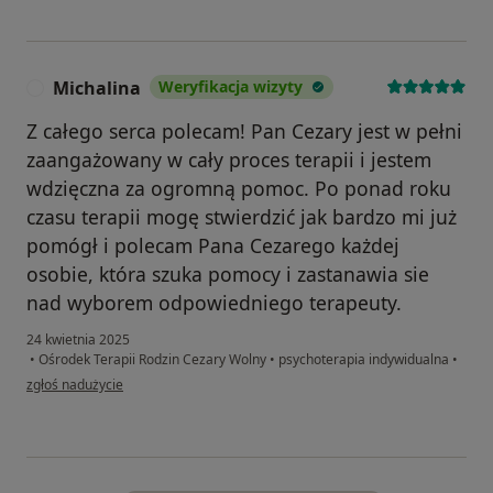
Michalina
Weryfikacja wizyty
M
Z całego serca polecam! Pan Cezary jest w pełni
zaangażowany w cały proces terapii i jestem
wdzięczna za ogromną pomoc. Po ponad roku
czasu terapii mogę stwierdzić jak bardzo mi już
pomógł i polecam Pana Cezarego każdej
osobie, która szuka pomocy i zastanawia sie
nad wyborem odpowiedniego terapeuty.
24 kwietnia 2025
•
Ośrodek Terapii Rodzin Cezary Wolny
•
psychoterapia indywidualna
•
w opinii użytkownika Michalina
zgłoś nadużycie