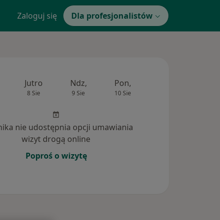
Zaloguj się
Dla profesjonalistów
Jutro
Ndz,
Pon,
Wt,
Śr,
8 Sie
9 Sie
10 Sie
11 Sie
12 Si
inika nie udostępnia opcji umawiania
wizyt drogą online
Poproś o wizytę