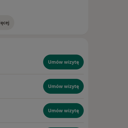
ęcej
doświadczeniu
Umów wizytę
Umów wizytę
Umów wizytę