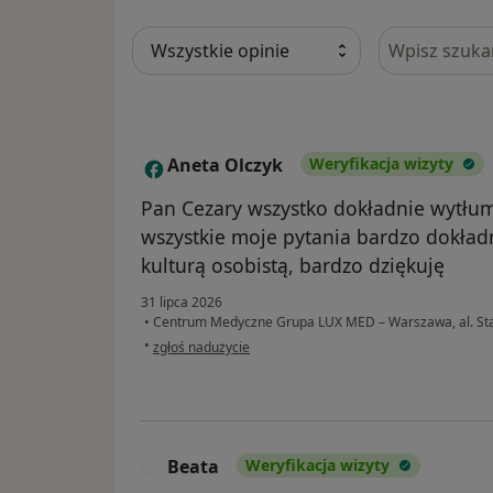
Szukaj w opi
Aneta Olczyk
Weryfikacja wizyty
A
Pan Cezary wszystko dokładnie wytłuma
wszystkie moje pytania bardzo dokład
kulturą osobistą, bardzo dziękuję
31 lipca 2026
•
Centrum Medyczne Grupa LUX MED – Warszawa, al. St
w opinii użytkownika Aneta Olczyk
•
zgłoś nadużycie
Beata
Weryfikacja wizyty
B