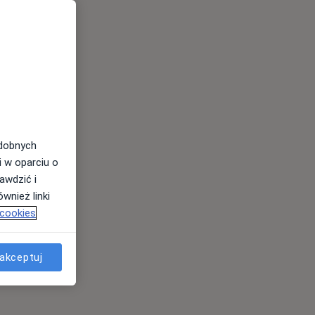
odobnych
i w oparciu o
awdzić i
wnież linki
 cookies
akceptuj