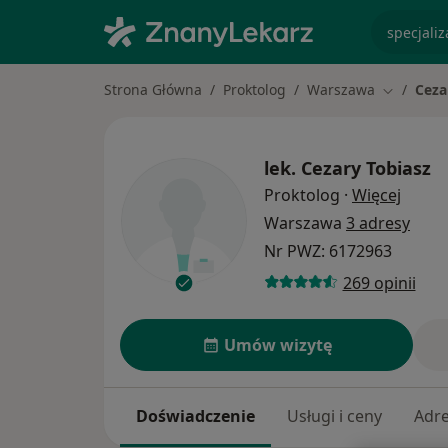
specjaliz
Strona Główna
Proktolog
Warszawa
Ceza
Zmień mi
lek.
Cezary Tobiasz
O spec
Proktolog
·
Więcej
Warszawa
3 adresy
Nr PWZ: 6172963
269 opinii
Umów wizytę
Doświadczenie
Usługi i ceny
Adr