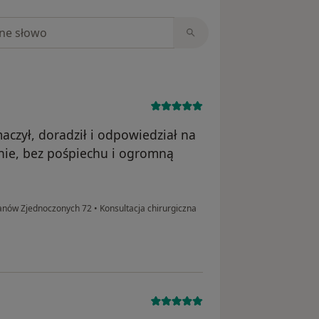
niach
czył, doradził i odpowiedział na
nie, bez pośpiechu i ogromną
anów Zjednoczonych 72
•
Konsultacja chirurgiczna