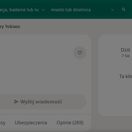
acja, badanie lub nazwisko
miasto lub dzielnica
ry Tobiasz
asto
Dziś
7 Sie
jalizacjach
Ta kl
Wyślij wiadomość
esy
Ubezpieczenia
Opinie (269)