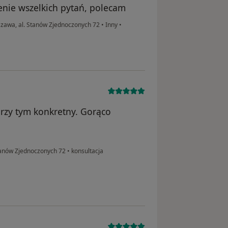
enie wszelkich pytań, polecam
awa, al. Stanów Zjednoczonych 72
•
Inny
•
przy tym konkretny. Gorąco
anów Zjednoczonych 72
•
konsultacja