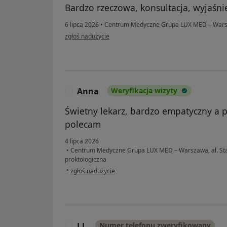
Bardzo rzeczowa, konsultacja, wyjaśni
6 lipca 2026
•
Centrum Medyczne Grupa LUX MED – Warsz
w opinii użytkownika Beata
zgłoś nadużycie
Anna
Weryfikacja wizyty
A
Świetny lekarz, bardzo empatyczny a 
polecam
4 lipca 2026
•
Centrum Medyczne Grupa LUX MED – Warszawa, al. St
proktologiczna
w opinii użytkownika Anna
•
zgłoś nadużycie
J.J.
Numer telefonu zweryfikowany
J