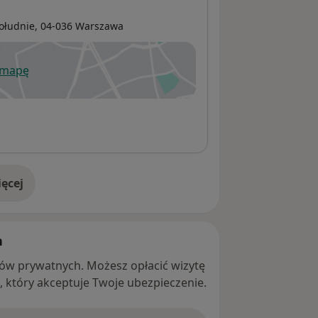
ołudnie
, 04-036
Warszawa
 mapę
wiera się w nowej karcie
ęcej
adresie
h
ntów prywatnych. Możesz opłacić wizytę
ę, który akceptuje Twoje ubezpieczenie.