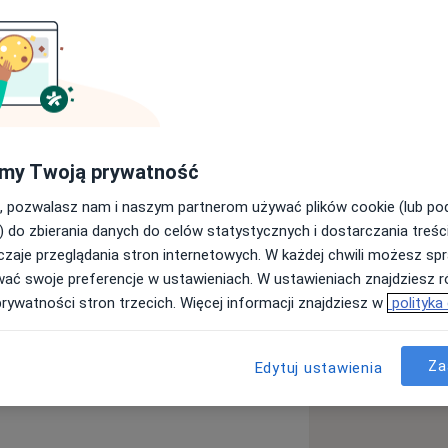
ecjalista II stopnia z chirurgii
ii jamy brzusznej ze szczególnym
achowawczym, zabiegach mało
my Twoją prywatność
ego i odbytu.
, pozwalasz nam i naszym partnerom używać plików cookie (lub p
) do zbierania danych do celów statystycznych i dostarczania treśc
zaje przeglądania stron internetowych. W każdej chwili możesz spr
wać swoje preferencje w ustawieniach. W ustawieniach znajdziesz ró
prywatności stron trzecich. Więcej informacji znajdziesz w
polityka
es
Za
Edytuj ustawienia