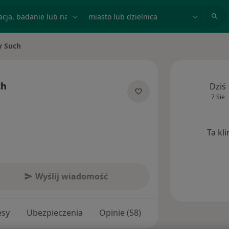
acja, badanie lub nazwisko
miasto lub dzielnica
y Such
to
ch
Dziś
7 Sie
ecjalizacjach
Ta kl
Wyślij wiadomość
esy
Ubezpieczenia
Opinie (58)