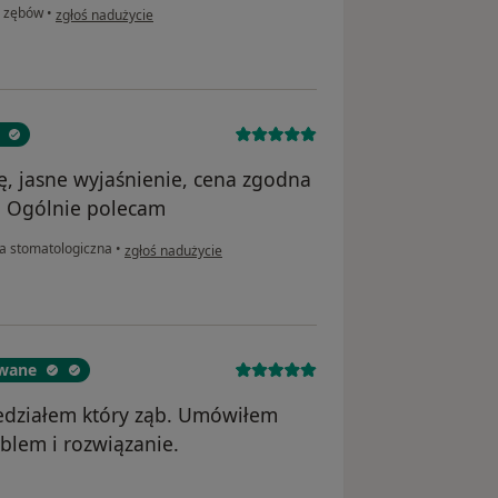
w opinii użytkownika Marta
 zębów
•
zgłoś nadużycie
, jasne wyjaśnienie, cena zgodna
. Ogólnie polecam
w opinii użytkownika MC
a stomatologiczna
•
zgłoś nadużycie
owane
iedziałem który ząb. Umówiłem
oblem i rozwiązanie.