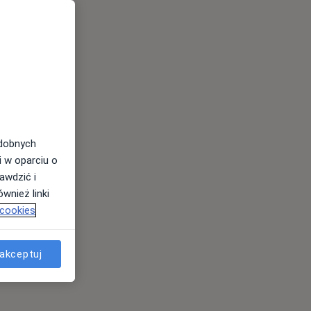
odobnych
i w oparciu o
awdzić i
wnież linki
 cookies
akceptuj