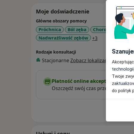
Moje doświadczenie
Główne obszary pomocy
Próchnica
Ból zęba
Choroby miazgi
a11y_sr_more_d
Nadwrażliwość zębów
+3
Szanuje
Rodzaje konsultacji
Stacjonarne
Zobacz lokalizacje (1)
Akceptując
technologii
Twoje zwyc
Płatność online akceptowana
zaktualizo
Oszczędź swój czas przed wizytą.
do polityk 
Pokaż wi
o 
Usługi i ceny