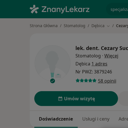
specjaliz
Strona Główna
Stomatolog
Dębica
Cezar
Zmień mias
lek. dent.
Cezary Su
O sp
Stomatolog
·
Więcej
Dębica
1 adres
Nr PWZ: 3879246
58 opinii
Umów wizytę
Doświadczenie
Usługi i ceny
Adr