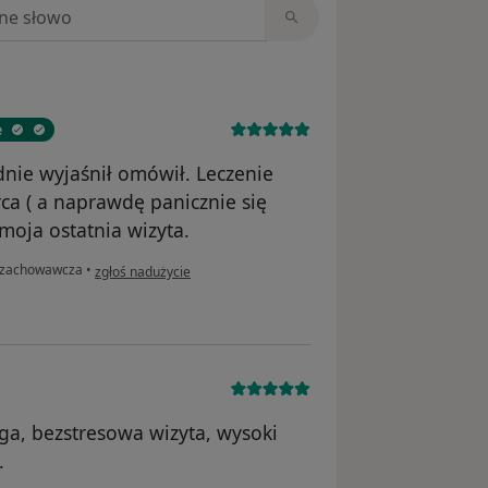
niach
e
nie wyjaśnił omówił. Leczenie
rca ( a naprawdę panicznie się
moja ostatnia wizyta.
w opinii użytkownika Agata
 zachowawcza
•
zgłoś nadużycie
ga, bezstresowa wizyta, wysoki
.