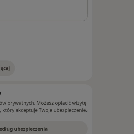
ęcej
adresie
h
ntów prywatnych. Możesz opłacić wizytę
ę, który akceptuje Twoje ubezpieczenie.
według ubezpieczenia