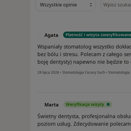
Szukaj w opi
Agata
Płatność i wizyta zweryfikowan
A
Wspaniały stomatolog wszystko dokład
bez bólu i stresu. Polecam z całego se
boję dentysty) napewno nie będzie to 
28 lipca 2026
•
Stomatologia Cezary Such
•
Stomatologia
Marta
Weryfikacja wizyty
M
Świetny dentysta, profesjonalna obsłu
poziom usług. Zdecydowanie polecam