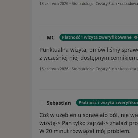
18 czerwca 2026
•
Stomatologia Cezary Such
•
odbudowa
MC
Płatność i wizyta zweryfikowane
M
Punktualna wizyta, omówiliśmy sprawę
z wcześniej niej dostępnym cennikiem
16 czerwca 2026
•
Stomatologia Cezary Such
•
Konsultacj
Sebastian
Płatność i wizyta zweryfik
S
Coś w uzębieniu sprawiało ból, nie w
wizytę-> Pan tylko zajrzał-> znalazł pr
W 20 minut rozwiązał mój problem.