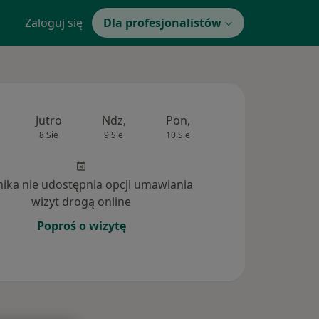
Zaloguj się
Dla profesjonalistów
Jutro
Ndz,
Pon,
Wt,
Śr,
8 Sie
9 Sie
10 Sie
11 Sie
12 Si
inika nie udostępnia opcji umawiania
wizyt drogą online
Poproś o wizytę