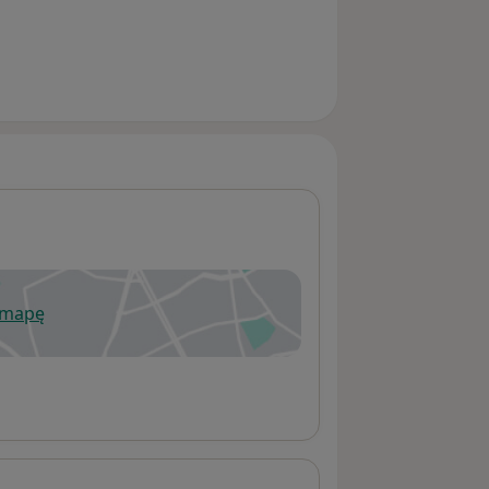
 mapę
wiera się w nowej karcie