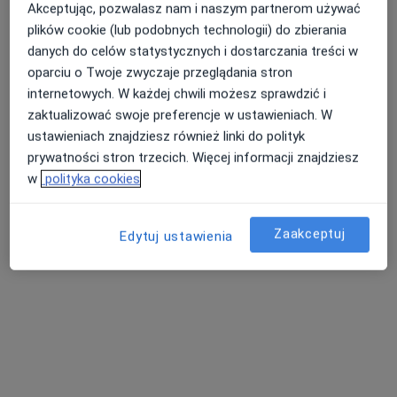
Akceptując, pozwalasz nam i naszym partnerom używać
plików cookie (lub podobnych technologii) do zbierania
danych do celów statystycznych i dostarczania treści w
oparciu o Twoje zwyczaje przeglądania stron
lek. dent. Beata Kielur-Słota
internetowych. W każdej chwili możesz sprawdzić i
·
Więcej
Stomatolog
zaktualizować swoje preferencje w ustawieniach. W
14 opinii
ustawieniach znajdziesz również linki do polityk
prywatności stron trzecich. Więcej informacji znajdziesz
Rynek 38, Dębica
•
Mapa
w
polityka cookies
Prywatny Gabinet Stomatologiczny B.Kielur-Słota
Badania stomatologiczne
20 zł
Zaakceptuj
Edytuj ustawienia
Specjalista nie oferuje umawiania online pod tym adresem.
Poproś o wizytę