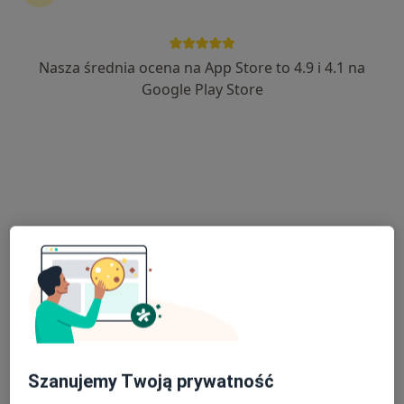
Nasza średnia ocena na App Store to 4.9 i 4.1 na
Bezpieczne płatności
Google Play Store
lek. dent. Cezary Such
Stomatolog
58 opinii
Stefana Batorego 18, Dębica
•
Mapa
Stomatologia Cezary Such
Chirurgia stomatologiczna
od 300 zł
Specjalista nie oferuje umawiania online pod tym adresem.
Poproś o wizytę
Szanujemy Twoją prywatność