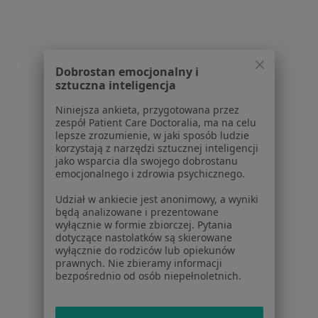
Dla pacjentów
Lekarze
Placówki medyczne
Pytania i odpowiedzi
Dobrostan emocjonalny i
sztuczna inteligencja
Usługi i zabiegi
Choroby
Niniejsza ankieta, przygotowana przez
Pomoc
zespół Patient Care Doctoralia, ma na celu
lepsze zrozumienie, w jaki sposób ludzie
Aplikacje mobilne
korzystają z narzędzi sztucznej inteligencji
Blog dla pacjentów
jako wsparcia dla swojego dobrostanu
emocjonalnego i zdrowia psychicznego.
Dla profesjonalistów
Udział w ankiecie jest anonimowy, a wyniki
Cennik
będą analizowane i prezentowane
wyłącznie w formie zbiorczej. Pytania
Dla lekarzy
dotyczące nastolatków są skierowane
Dla placówek medycznych
wyłącznie do rodziców lub opiekunów
Noa Notes
nowość
prawnych. Nie zbieramy informacji
bezpośrednio od osób niepełnoletnich.
Baza wiedzy
Centrum Pomocy dla Specjalisty