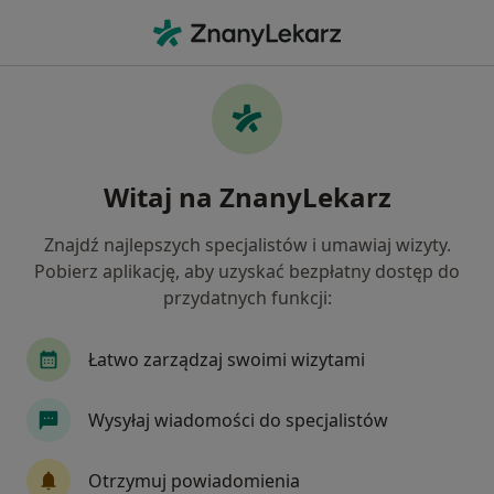
Me
Braki Zębowe • Dębica, podkarpackie
Filtry
• 1
Mapa
Braki zębowe specjaliści w Dębicy
Witaj na ZnanyLekarz
Jak działają wyniki wyszukiwania
Znajdź najlepszych specjalistów i umawiaj wizyty.
Pobierz aplikację, aby uzyskać bezpłatny dostęp do
Jakiego specjalisty szukasz?
przydatnych funkcji:
Stomatolog
Ortodonta
Łatwo zarządzaj swoimi wizytami
Wysyłaj wiadomości do specjalistów
Otrzymuj powiadomienia