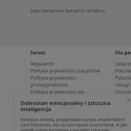
Zęby Zatrzymane Specjaliści W Dębicy
Serwis
Dla pa
Regulamin
Lekarz
Polityka prywatności pacjentów
Placów
Polityka prywatności
Pytani
profesjonalistów
Usługi 
Polityka prywatności dla
Choro
profesjonalistów, których dane
Pomoc
Dobrostan emocjonalny i sztuczna
pozyskaliśmy samodzielnie
Aplika
inteligencja
Polityka cookies
Blog d
Niniejsza ankieta, przygotowana przez zespół Patient
Jak działają wyniki wyszukiwania
Care Doctoralia, ma na celu lepsze zrozumienie, w jaki
Dostępność
sposób ludzie korzystają z narzędzi sztucznej