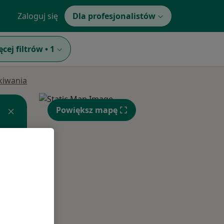
Zaloguj się
Dla profesjonalistów
ęcej filtrów
•
1
ukiwania
Powiększ mapę
Pon,
Wt,
Śr,
10 Sie
11 Sie
12 Sie