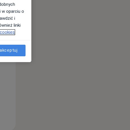
odobnych
i w oparciu o
awdzić i
wnież linki
 cookies
akceptuj
Pon,
Wt,
Śr,
10 Sie
11 Sie
12 Sie