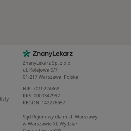
Kontakt
ZnanyLekarz - Strona główna
ZnanyLekarz Sp. z o.o.
ul. Kolejowa 5/7
01-217 Warszawa, Polska
NIP: ⁠7010224868
KRS: ⁠0000347997
isty
REGON: ⁠142276657
Sąd Rejonowy dla m.st. Warszawy
w Warszawie XII Wydział
Gospodarczy KRS