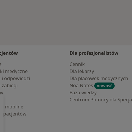
cjentów
Dla profesjonalistów
e
Cennik
ki medyczne
Dla lekarzy
a i odpowiedzi
Dla placówek medycznych
i zabiegi
Noa Notes
nowość
by
Baza wiedzy
Centrum Pomocy dla Specjal
cje mobilne
la pacjentów