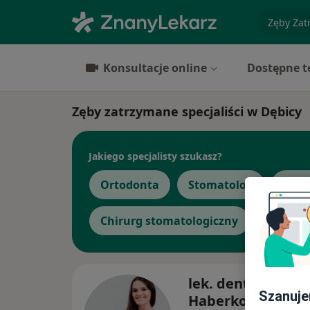
specjaliz
Konsultacje online
Dostępne t
Zęby zatrzymane specjaliści w Dębicy
Jakiego specjalisty szukasz?
Ortodonta
Stomatolog
Leka
Chirurg stomatologiczny
lek. dent. Anna
Szanuje
Haberko