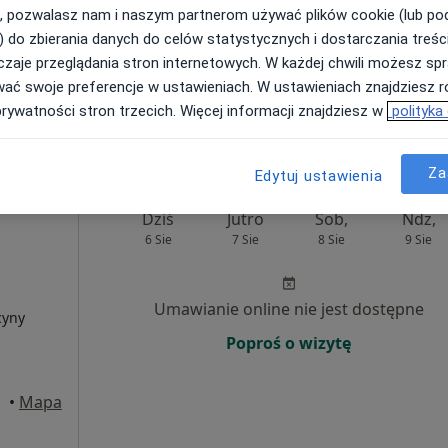
ięcej
, pozwalasz nam i naszym partnerom używać plików cookie (lub p
) do zbierania danych do celów statystycznych i dostarczania treśc
Umawianie online nie jest dostępne
zaje przeglądania stron internetowych. W każdej chwili możesz spr
Poproś o wizytę
wać swoje preferencje w ustawieniach. W ustawieniach znajdziesz ró
prywatności stron trzecich. Więcej informacji znajdziesz w
polityka
Za
Edytuj ustawienia
Dziś
Jutro
Sob,
Ndz,
6 Sie
7 Sie
8 Sie
9 Sie
Umawianie online nie jest dostępne
cyny
Poproś o wizytę
•
Mapa