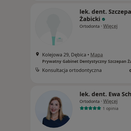
lek. dent. Szczep
Żabicki
·
Więcej
Ortodonta
Kolejowa 29, Dębica
•
Mapa
Prywatny Gabinet Dentystyczny Szczepan Ża
Konsultacja ortodontyczna
lek. dent. Ewa Sch
·
Więcej
Ortodonta
1 opinia