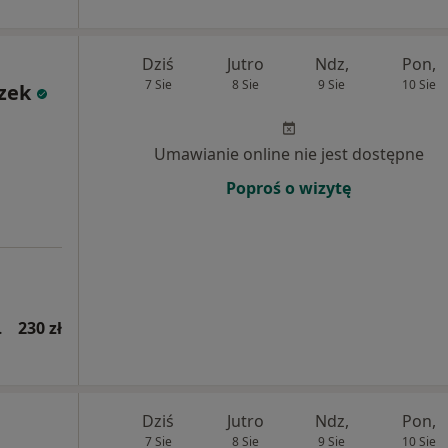
Dziś
Jutro
Ndz,
Pon,
7 Sie
8 Sie
9 Sie
10 Sie
zek
Umawianie online nie jest dostępne
Poproś o wizytę
wsza wizyta)
230 zł
Dziś
Jutro
Ndz,
Pon,
7 Sie
8 Sie
9 Sie
10 Sie