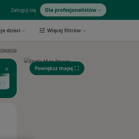
Zaloguj się
Dla profesjonalistów
je dzieci
Więcej filtrów
ukiwania
Powiększ mapę
j
Wt,
Śr,
Czw,
11 Sie
12 Sie
13 Sie