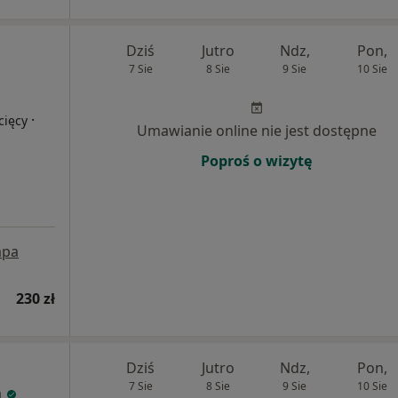
Dziś
Jutro
Ndz,
Pon,
7 Sie
8 Sie
9 Sie
10 Sie
·
cięcy
Umawianie online nie jest dostępne
Poproś o wizytę
pa
230 zł
Dziś
Jutro
Ndz,
Pon,
7 Sie
8 Sie
9 Sie
10 Sie
a