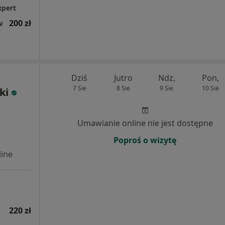
xpert
w
200 zł
Dziś
Jutro
Ndz,
Pon,
7 Sie
8 Sie
9 Sie
10 Sie
ki
Umawianie online nie jest dostępne
Poproś o wizytę
ine
220 zł