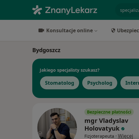
specjaliz
Konsultacje online
Ubezpiec
Bydgoszcz
Jakiego specjalisty szukasz?
Stomatolog
Psycholog
Inter
Bezpieczne płatności
mgr Vladyslav
Holovatyuk
·
Więcej
Fizjoterapeuta