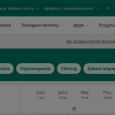
acja, badanie lub nazwisko
miasto lub dzielnica
zenie
Dostępne terminy
Język
Przyjmu
Jak działają wyniki wysz
nista
Fizjoterapeuta
Chirurg
Zobacz więce
Dziś
Jutro
Ndz,
Pon,
7 Sie
8 Sie
9 Sie
10 Sie