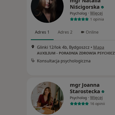
mgr Natalia
Niścigorska
·
Więcej
Psycholog
1 opinia
Adres 1
Adres 2
Online
Glinki 12/lok 4b, Bydgoszcz
•
Mapa
Konsultacja psychologiczna
mgr Joanna
Starostecka
·
Więcej
Psycholog
16 opinii