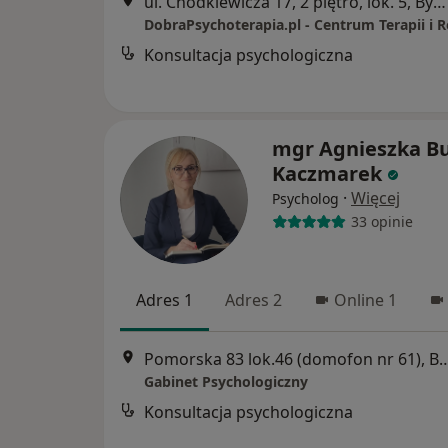
ul. Chodkiewicza 17, 2 piętro, lok. 5, Bydgoszcz
DobraPsychoterapia.pl - Centrum Terapii i 
Konsultacja psychologiczna
mgr Agnieszka Bu
Kaczmarek
·
Więcej
Psycholog
33 opinie
Adres 1
Adres 2
Online 1
Pomorska 83 lok.46 (domofon nr 
Gabinet Psychologiczny
Konsultacja psychologiczna