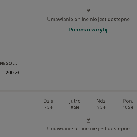
Umawianie online nie jest dostępne
Poproś o wizytę
AUXILIUM - PORADNIA ZDROWIA PSYCHICZNEGO LECZENIA OTYŁOŚCI I ZABURZEŃ ODŻYWIANIA
200 zł
Dziś
Jutro
Ndz,
Pon,
7 Sie
8 Sie
9 Sie
10 Sie
Umawianie online nie jest dostępne