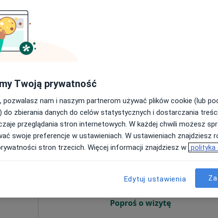
Umawianie online nie jest dostępne
Poproś o wizytę
płacą
my Twoją prywatność
, pozwalasz nam i naszym partnerom używać plików cookie (lub p
190 zł
) do zbierania danych do celów statystycznych i dostarczania treśc
zaje przeglądania stron internetowych. W każdej chwili możesz spr
wać swoje preferencje w ustawieniach. W ustawieniach znajdziesz ró
aner
Dziś
Jutro
Ndz,
Pon,
prywatności stron trzecich. Więcej informacji znajdziesz w
polityka
7 Sie
8 Sie
9 Sie
10 Sie
·
cięcy
Za
Edytuj ustawienia
Umawianie online nie jest dostępne
Poproś o wizytę