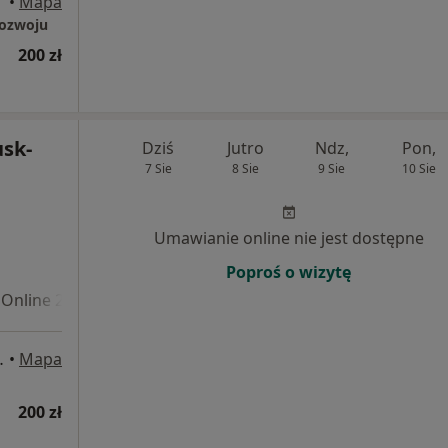
•
Mapa
Rozwoju
200 zł
sk-
Dziś
Jutro
Ndz,
Pon,
7 Sie
8 Sie
9 Sie
10 Sie
Umawianie online nie jest dostępne
Poproś o wizytę
Online 2
61), Bydgoszcz
•
Mapa
200 zł