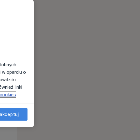
odobnych
i w oparciu o
awdzić i
wnież linki
Wt,
Śr,
Czw,
 cookies
11 Sie
12 Sie
13 Sie
akceptuj