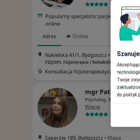
195 opinii
Popularny specjalista: pacjenci chętnie 
online
Adres
Online
Szanuje
Nakielska 41/1, Bydgoszcz
•
Mapa
FIZJOPL Fizjoterapia i Rehabilitacja
Akceptując
Konsultacja fizjoterapeutyczna
technologii
Twoje zwyc
zaktualizo
mgr Patrycja Isb
do polityk 
Psycholog, Psycholog dzie
Więcej
2 opinie
Saperów 189, Bydgoszcz
•
Mapa