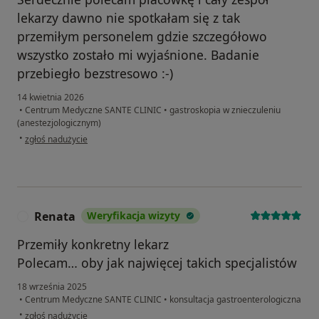
lekarzy dawno nie spotkałam się z tak
przemiłym personelem gdzie szczegółowo
wszystko zostało mi wyjaśnione. Badanie
przebiegło bezstresowo :-)
14 kwietnia 2026
•
Centrum Medyczne SANTE CLINIC
•
gastroskopia w znieczuleniu
(anestezjologicznym)
w opinii użytkownika Pacjent
•
zgłoś nadużycie
Renata
Weryfikacja wizyty
R
Przemiły konkretny lekarz
Polecam… oby jak najwięcej takich specjalistów
18 września 2025
•
Centrum Medyczne SANTE CLINIC
•
konsultacja gastroenterologiczna
w opinii użytkownika Renata
•
zgłoś nadużycie