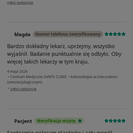
w opinii użytkownika Kamila
zgłoś nadużycie
Magda
Numer telefonu zweryfikowany
M
Bardzo dokładny lekarz, uprzejmy, wszystko
wyjaśnił. Badanie punktualnie się odbyło. Oby
więcej takich lekarzy w tym kraju.
4 maja 2026
•
Centrum Medyczne SANTE CLINIC
•
kolonoskopia w znieczuleniu
(anestezjologicznym)
w opinii użytkownika Magda
•
zgłoś nadużycie
Pacjent
Weryfikacja wizyty
P
Serdecznie polecam placówkę i cały zespół