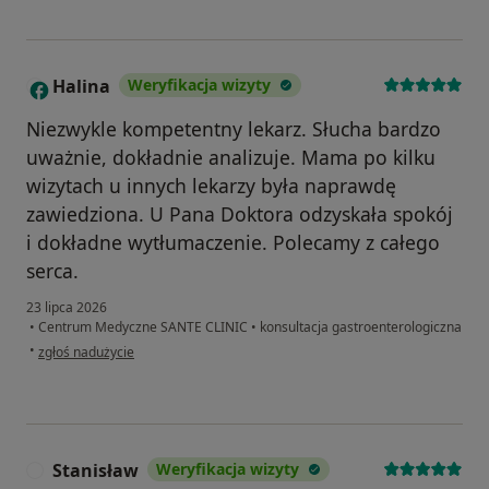
Halina
Weryfikacja wizyty
H
Niezwykle kompetentny lekarz. Słucha bardzo
uważnie, dokładnie analizuje. Mama po kilku
wizytach u innych lekarzy była naprawdę
zawiedziona. U Pana Doktora odzyskała spokój
i dokładne wytłumaczenie. Polecamy z całego
serca.
23 lipca 2026
•
Centrum Medyczne SANTE CLINIC
•
konsultacja gastroenterologiczna
w opinii użytkownika Halina
•
zgłoś nadużycie
Stanisław
Weryfikacja wizyty
S