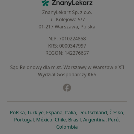
ZnanyLekarz - Strona główna
ZnanyLekarz Sp. z o.o.
ul. Kolejowa 5/7
01-217 Warszawa, Polska
NIP: ⁠7010224868
KRS: ⁠0000347997
REGON: ⁠142276657
Sąd Rejonowy dla m.st. Warszawy w Warszawie XII
Wydział Gospodarczy KRS
Facebook
otwiera się w nowej karcie
otwiera się w nowej karcie
otwiera się w nowej karcie
otwiera się w nowej karcie
otwiera się w nowej karci
otwiera się
otwi
Polska
,
Türkiye
,
España
,
Italia
,
Deutschland
,
Česko
,
otwiera się w nowej karcie
otwiera się w nowej karcie
otwiera się w nowej karcie
otwiera się w nowej kar
otwiera się 
otwier
Portugal
,
México
,
Chile
,
Brasil
,
Argentina
,
Perú
,
otwiera się w nowej karc
Colombia