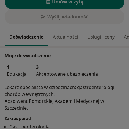
Umów wizytę
Wyślij wiadomość
Doświadczenie
Aktualności
Usługi i ceny
Ad
Moje doświadczenie
1
3
Edukacja
Akceptowane ubezpieczenia
Lekarz specjalista w dziedzinach: gastroenterologii i
chorób wewnętrznych.
Absolwent Pomorskiej Akademii Medycznej w
Szczecinie.
Zakres porad
Gastroenterologia