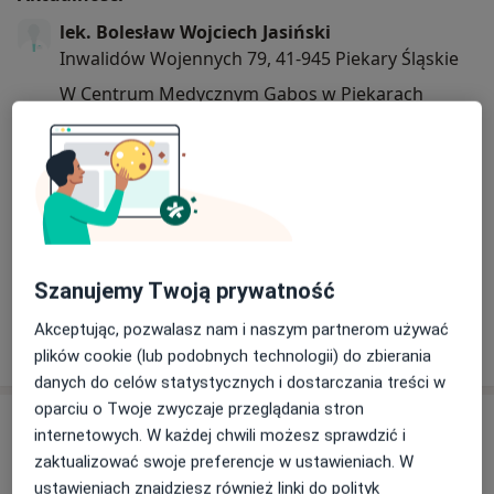
lek. Bolesław Wojciech Jasiński
Inwalidów Wojennych 79, 41-945 Piekary Śląskie
W Centrum Medycznym Gabos w Piekarach
Śląskich oprócz konsultacji w Poradni
Gastroenterologicznej wykonujemy badania
endoskopowe: gastroskopię i kolonoskopię.
Badanie odbywają się w znieczuleniu miejscowym
Dowiedz się więcej
lub ogólnym (zgodnie z życzeniem Pacjenta).
15/12/2021
Szanujemy Twoją prywatność
W trakcie badań usuwamy polipy, a pobrane
Akceptując, pozwalasz nam i naszym partnerom używać
wycinki wysyłamy do badań histopatologicznych.
plików cookie (lub podobnych technologii) do zbierania
danych do celów statystycznych i dostarczania treści w
Więcej informacji uzyskasz w Centrum
oparciu o Twoje zwyczaje przeglądania stron
Medycznym Gabos.
Usługi i ceny
internetowych. W każdej chwili możesz sprawdzić i
zaktualizować swoje preferencje w ustawieniach. W
Konsultacja gastroenterologiczna
Umów wizytę
ustawieniach znajdziesz również linki do polityk