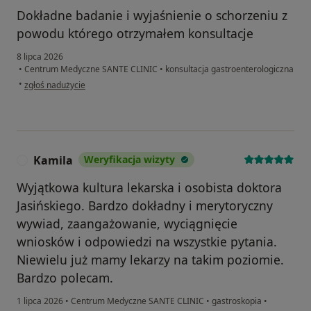
Dokładne badanie i wyjaśnienie o schorzeniu z
powodu którego otrzymałem konsultacje
8 lipca 2026
•
Centrum Medyczne SANTE CLINIC
•
konsultacja gastroenterologiczna
w opinii użytkownika Stanisław
•
zgłoś nadużycie
Kamila
Weryfikacja wizyty
K
Wyjątkowa kultura lekarska i osobista doktora
Jasińskiego. Bardzo dokładny i merytoryczny
wywiad, zaangażowanie, wyciągnięcie
wniosków i odpowiedzi na wszystkie pytania.
Niewielu już mamy lekarzy na takim poziomie.
Bardzo polecam.
1 lipca 2026
•
Centrum Medyczne SANTE CLINIC
•
gastroskopia
•