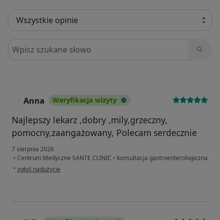
Szukaj w opiniach
Anna
Weryfikacja wizyty
A
Najlepszy lekarz ,dobry ,mily,grzeczny,
pomocny,zaangażowany, Polecam serdecznie
7 sierpnia 2026
•
Centrum Medyczne SANTE CLINIC
•
konsultacja gastroenterologiczna
w opinii użytkownika Anna
•
zgłoś nadużycie