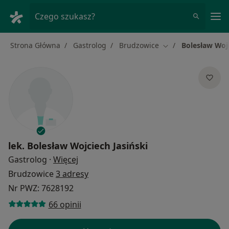
Me
Czego szukasz?
Strona Główna
Gastrolog
Brudzowice
Bolesław Wojc
Zmień miasto
lek.
Bolesław Wojciech Jasiński
O specjalizacjach
Gastrolog
·
Więcej
Brudzowice
3 adresy
Nr PWZ: 7628192
66 opinii