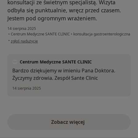
konsultacji ze świetnym specjalistą. Wizyta
odbyła się punktualnie, wręcz przed czasem.
Jestem pod ogromnym wrażeniem.
14 sierpnia 2025
•
Centrum Medyczne SANTE CLINIC
•
konsultacja gastroenterologiczna
w opinii użytkownika Dorota
•
zgłoś nadużycie
Centrum Medyczne SANTE CLINIC
Bardzo dziękujemy w imieniu Pana Doktora.
Życzymy zdrowia. Zespół Sante Clinic
14 sierpnia 2025
Zobacz więcej
opinie powyżej