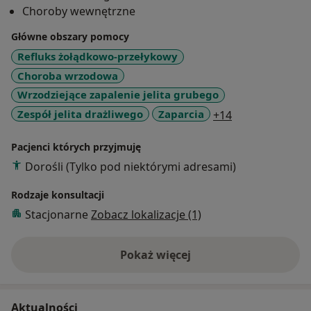
Choroby wewnętrzne
Główne obszary pomocy
Refluks żołądkowo-przełykowy
Choroba wrzodowa
Wrzodziejące zapalenie jelita grubego
a11y_sr_more_
Zespół jelita drażliwego
Zaparcia
+14
Pacjenci których przyjmuję
Dorośli (Tylko pod niektórymi adresami)
Rodzaje konsultacji
Stacjonarne
Zobacz lokalizacje (1)
Pokaż więcej
o doświadczeniu
Aktualności