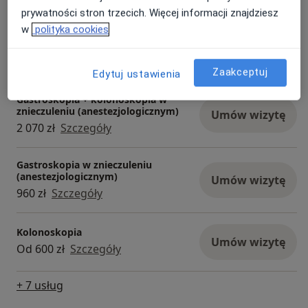
200 zł - 300 zł
Szczegóły
prywatności stron trzecich. Więcej informacji znajdziesz
w
polityka cookies
Gastroskopia
Umów wizytę
Od 450 zł
Szczegóły
Zaakceptuj
Edytuj ustawienia
Gastroskopia + kolonoskopia w
znieczuleniu (anestezjologicznym)
Umów wizytę
2 070 zł
Szczegóły
Gastroskopia w znieczuleniu
(anestezjologicznym)
Umów wizytę
960 zł
Szczegóły
Kolonoskopia
Umów wizytę
Od 600 zł
Szczegóły
+ 7 usług