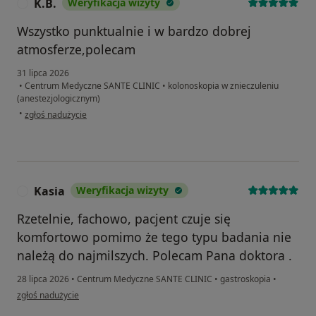
K.B.
Weryfikacja wizyty
K
Wszystko punktualnie i w bardzo dobrej
atmosferze,polecam
31 lipca 2026
•
Centrum Medyczne SANTE CLINIC
•
kolonoskopia w znieczuleniu
(anestezjologicznym)
w opinii użytkownika K.B.
•
zgłoś nadużycie
Kasia
Weryfikacja wizyty
K
Rzetelnie, fachowo, pacjent czuje się
komfortowo pomimo że tego typu badania nie
należą do najmilszych. Polecam Pana doktora .
28 lipca 2026
•
Centrum Medyczne SANTE CLINIC
•
gastroskopia
•
w opinii użytkownika Kasia
zgłoś nadużycie