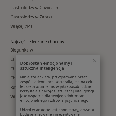
Gastrolodzy w Gliwicach
Gastrolodzy w Zabrzu
Więcej (14)
Więcej w kategorii: W pobliżu
Najczęście leczone choroby
Biegunka w
Choroba wrzodowa w
Dobrostan emocjonalny i
sztuczna inteligencja
Choroby przewodu pokarmowego w
Niniejsza ankieta, przygotowana przez
Choroby trzustki w
zespół Patient Care Doctoralia, ma na celu
lepsze zrozumienie, w jaki sposób ludzie
Refluks żołądkowo-przełykowy w
korzystają z narzędzi sztucznej inteligencji
jako wsparcia dla swojego dobrostanu
Więcej (4)
emocjonalnego i zdrowia psychicznego.
Więcej w kategorii: Najczęście leczone choroby
Udział w ankiecie jest anonimowy, a wyniki
będą analizowane i prezentowane