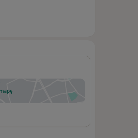
 mapę
wiera się w nowej karcie