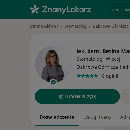
specjaliz
Strona Główna
Stomatolog
Dąbrowa Górnicza
lek. dent.
Betina Ma
O sp
Stomatolog
·
Więcej
Dąbrowa Górnicza
1 ad
18 opinii
Umów wizytę
Doświadczenie
Usługi i ceny
Adr