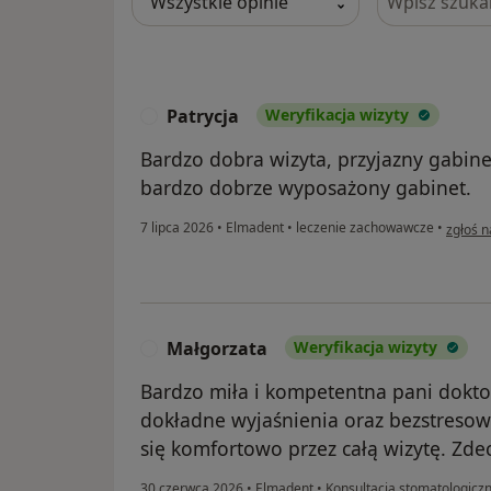
Patrycja
Weryfikacja wizyty
P
Bardzo dobra wizyta, przyjazny gabine
bardzo dobrze wyposażony gabinet.
w opini
7 lipca 2026
•
Elmadent
•
leczenie zachowawcze
•
zgłoś 
Małgorzata
Weryfikacja wizyty
M
Bardzo miła i kompetentna pani doktor
dokładne wyjaśnienia oraz bezstresow
się komfortowo przez całą wizytę. Zd
30 czerwca 2026
•
Elmadent
•
Konsultacja stomatologicz