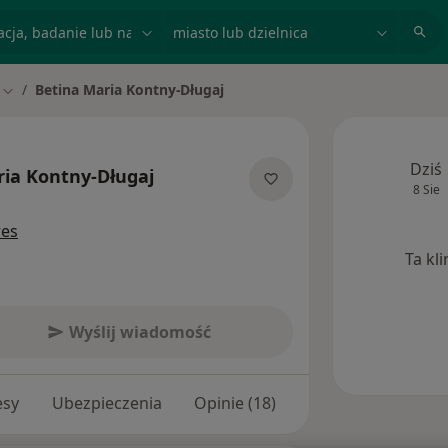
acja, badanie lub nazwisko
miasto lub dzielnica
Betina Maria Kontny-Długaj
Zmień miasto
Dziś
ria Kontny-Długaj
8 Sie
ecjalizacjach
res
Ta kl
Wyślij wiadomość
esy
Ubezpieczenia
Opinie (18)