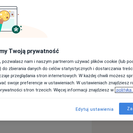
Jestem absolwentką Śląskiej Akademii Medycznej w Zabrzu.
tologii zachowawczej z endodoncją. W
licznych kursach z zakresu
tyki, ciągle poszerzając swoją wiedzę
my Twoją prywatność
abinecie była komfortowa, bezbolesna
, pozwalasz nam i naszym partnerom używać plików cookie (lub p
h pacjenta po zakończonym leczeniu.
) do zbierania danych do celów statystycznych i dostarczania treśc
zaje przeglądania stron internetowych. W każdej chwili możesz spr
ą
wać swoje preferencje w ustawieniach. W ustawieniach znajdziesz ró
prywatności stron trzecich. Więcej informacji znajdziesz w
polityka
Braki zębowe
Za
Edytuj ustawienia
iseases