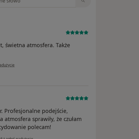
t, świetna atmosfera. Także
i użytkownika Patrycja
nadużycie
. Profesjonalne podejście,
a atmosfera sprawiły, że czułam
ecydowanie polecam!
w opinii użytkownika Małgorzata
na
•
zgłoś nadużycie