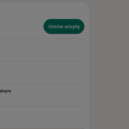
Umów wizytę
zalnym