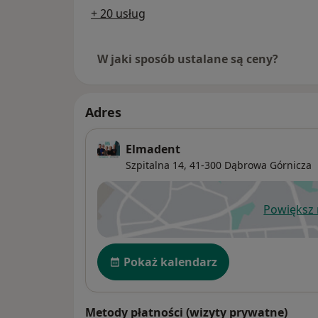
+ 20 usług
W jaki sposób ustalane są ceny?
Adres
Elmadent
Szpitalna 14,
41-300
Dąbrowa Górnicza
Powiększ
ot
Dostępność
Pokaż kalendarz
Metody płatności (wizyty prywatne)