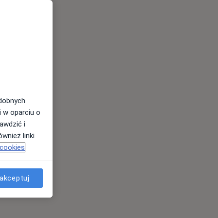
odobnych
i w oparciu o
awdzić i
wnież linki
 cookies
akceptuj