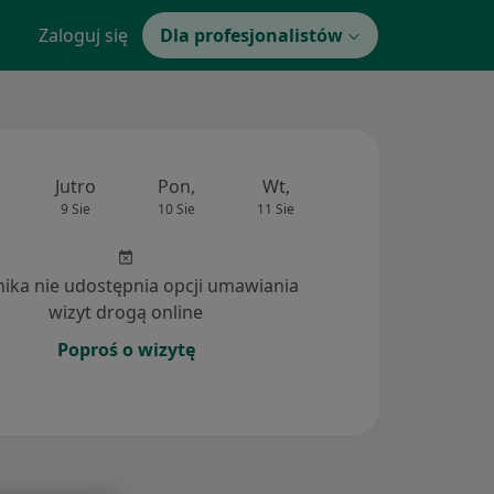
Zaloguj się
Dla profesjonalistów
Jutro
Pon,
Wt,
Śr,
Czw
9 Sie
10 Sie
11 Sie
12 Sie
13 Si
inika nie udostępnia opcji umawiania
wizyt drogą online
Poproś o wizytę