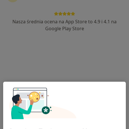
·
Więcej
28 opinii
Nasza średnia ocena na App Store to 4.9 i 4.1 na
Adres 1
Adres 2
Google Play Store
Stanisława Moniuszki 22, Bytom
•
Mapa
Stomatologia Bichalski
Akceptuje NFZ
Konsultacja stomatologiczna
Brak ceny
Specjalista nie oferuje umawiania online pod tym adresem.
Poproś o wizytę