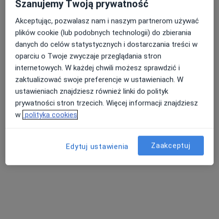
Szanujemy Twoją prywatność
Akceptując, pozwalasz nam i naszym partnerom używać
plików cookie (lub podobnych technologii) do zbierania
lek. dent. Agnieszka Gabryś
danych do celów statystycznych i dostarczania treści w
·
Więcej
Stomatolog, Protetyk stomatologiczny
oparciu o Twoje zwyczaje przeglądania stron
4 opinie
internetowych. W każdej chwili możesz sprawdzić i
zaktualizować swoje preferencje w ustawieniach. W
Akademicki 17, Bytom
•
Mapa
ustawieniach znajdziesz również linki do polityk
Akademickie Centrum Stomatologii
prywatności stron trzecich. Więcej informacji znajdziesz
Akceptuje NFZ
w
polityka cookies
Konsultacja protetyczna
Brak ceny
Specjalista nie oferuje umawiania online pod tym adresem.
Zaakceptuj
Edytuj ustawienia
Poproś o wizytę