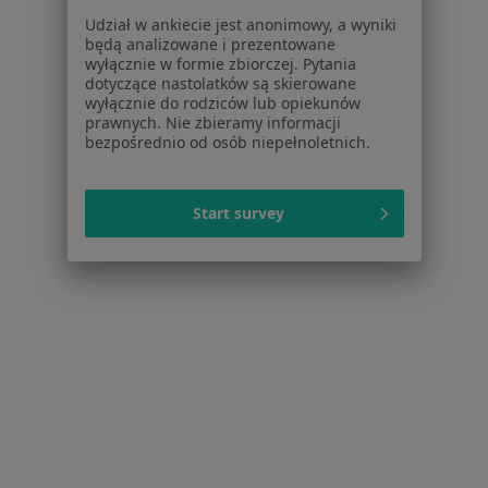
Udział w ankiecie jest anonimowy, a wyniki
Dla profesjonalistów
będą analizowane i prezentowane
wyłącznie w formie zbiorczej. Pytania
Cennik
dotyczące nastolatków są skierowane
Dla lekarzy
wyłącznie do rodziców lub opiekunów
prawnych. Nie zbieramy informacji
Dla placówek medycznych
bezpośrednio od osób niepełnoletnich.
Noa Notes
nowość
Baza wiedzy
Centrum Pomocy dla Specjalisty
Start survey
Kontakt
ZnanyLekarz - Strona główna
ZnanyLekarz Sp. z o.o.
ul. Kolejowa 5/7
01-217 Warszawa, Polska
NIP: ⁠7010224868
KRS: ⁠0000347997
REGON: ⁠142276657