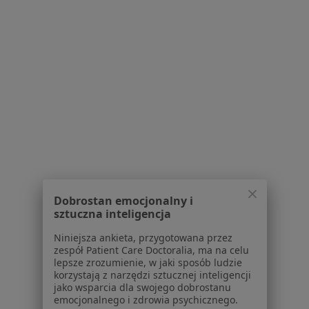
dane pozyskaliśmy samodzielnie
Polityka cookies
Jak działają wyniki wyszukiwania
Dostępność
O nas
Praca
Rekrutujemy!
Partnerzy
Centrum prasowe
Kontakt
Dla pacjentów
Lekarze
Dobrostan emocjonalny i
Placówki medyczne
sztuczna inteligencja
Pytania i odpowiedzi
Niniejsza ankieta, przygotowana przez
Usługi i zabiegi
zespół Patient Care Doctoralia, ma na celu
Choroby
lepsze zrozumienie, w jaki sposób ludzie
Pomoc
korzystają z narzędzi sztucznej inteligencji
jako wsparcia dla swojego dobrostanu
Aplikacje mobilne
emocjonalnego i zdrowia psychicznego.
Blog dla pacjentów