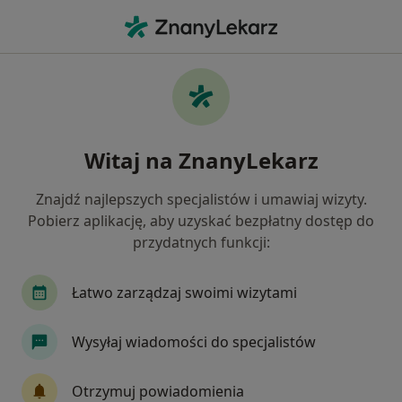
Me
Stomatolog • Dąbrowa Górnicza, śląskie
Filtry
Ubezpieczenie:
NFZ
20 polecanych stomatologów w Dąbrowie
Witaj na ZnanyLekarz
Górniczej z NFZ
Jak działają wyniki wyszukiwania
Znajdź najlepszych specjalistów i umawiaj wizyty.
Pobierz aplikację, aby uzyskać bezpłatny dostęp do
przydatnych funkcji:
Łatwo zarządzaj swoimi wizytami
Wysyłaj wiadomości do specjalistów
lek. dent. Iwona Rudzińska-Wiercioch
Otrzymuj powiadomienia
Stomatolog, Lekarz wykonujący zabiegi medycyny estetycznej