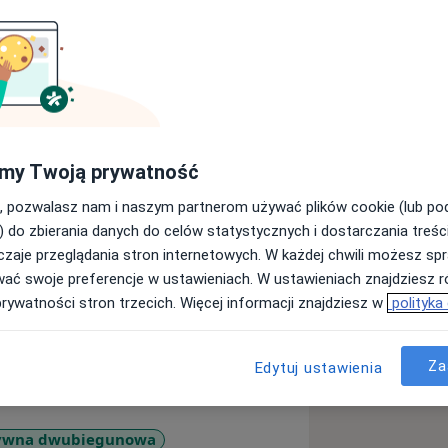
my Twoją prywatność
peutą. Psychiatrią zajmuje się od
, pozwalasz nam i naszym partnerom używać plików cookie (lub p
 na Oddziale całodobowym i Dziennym
) do zbierania danych do celów statystycznych i dostarczania treśc
zaje przeglądania stron internetowych. W każdej chwili możesz spr
tów doświadczonych kryzysami
wać swoje preferencje w ustawieniach. W ustawieniach znajdziesz ró
prywatności stron trzecich. Więcej informacji znajdziesz w
polityka
ale Leczenia Zaburzeń Afektywnych w
a depresję, lęk, zaburzenia nerwicowe
Za
Edytuj ustawienia
tywna dwubiegunowa