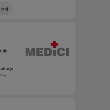
ęcej
doświadczeniu
tuje
ultacje
ym