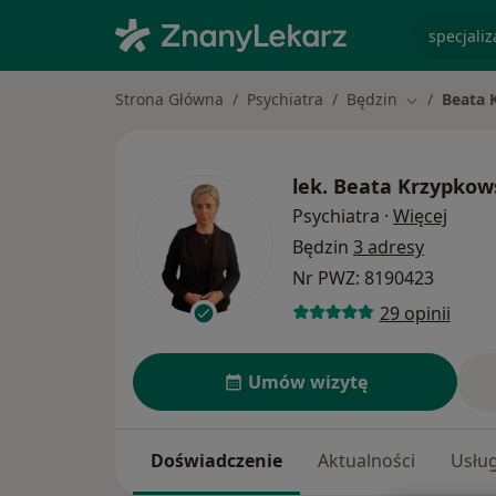
specjaliz
Strona Główna
Psychiatra
Będzin
Beata 
Zmień mias
lek.
Beata Krzypkow
O spe
Psychiatra
·
Więcej
Będzin
3 adresy
Nr PWZ: 8190423
29 opinii
Umów wizytę
Doświadczenie
Aktualności
Usług