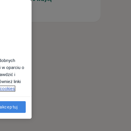
odobnych
i w oparciu o
awdzić i
wnież linki
 cookies
akceptuj