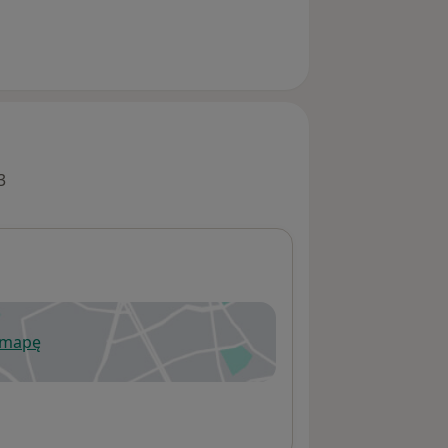
3
 mapę
wiera się w nowej karcie