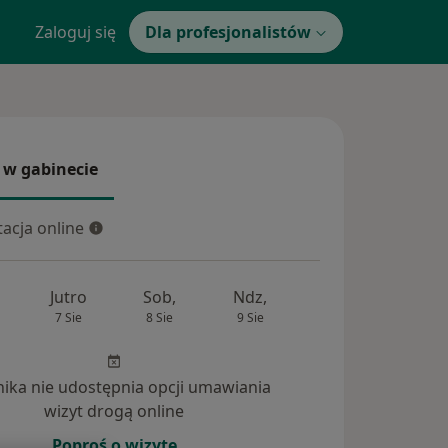
Zaloguj się
Dla profesjonalistów
 w gabinecie
 gabinecie
acja online
cja online
Jutro
Sob,
Ndz,
Pon,
Wt,
7 Sie
8 Sie
9 Sie
10 Sie
11 Si
inika nie udostępnia opcji umawiania
wizyt drogą online
Poproś o wizytę