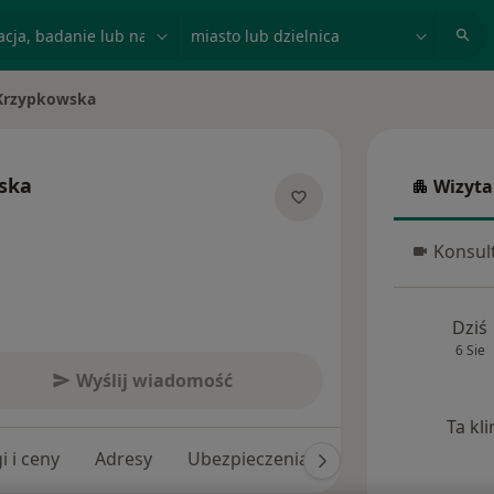
acja, badanie lub nazwisko
miasto lub dzielnica
Krzypkowska
to
ska
Wizyta
Wizyta w
cjalizacjach
Konsult
Konsulta
Dziś
6 Sie
Wyślij wiadomość
Ta kl
i i ceny
Adresy
Ubezpieczenia
Opinie (29)