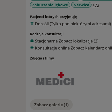
W 2014 r. ukończyłam 4 letni Kurs Psychoter
a11y_s
Zaburzenia lękowe
Nerwica
+72
Ericksonowskim.
Pacjenci których przyjmuję
Dorośli (Tylko pod niektórymi adresami)
Rodzaje konsultacji
Stacjonarne
Zobacz lokalizacje (2)
Konsultacje online
Zobacz kalendarz onl
Zdjęcia i filmy
Zobacz galerię (1)