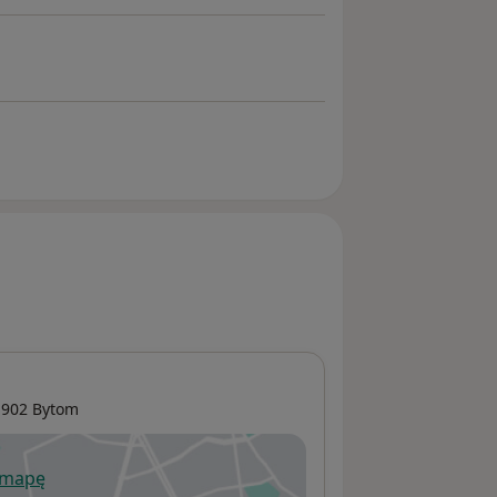
-902
Bytom
 mapę
wiera się w nowej karcie