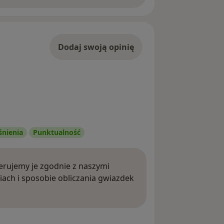
Dodaj swoją opinię
śnienia
Punktualność
rujemy je zgodnie z naszymi
iach i sposobie obliczania gwiazdek
ięcej o opiniach