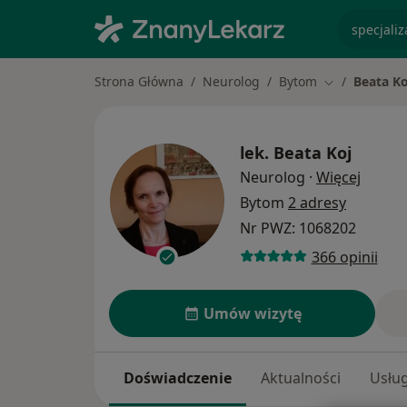
specjaliz
Strona Główna
Neurolog
Bytom
Beata Ko
Zmień miasto
lek.
Beata Koj
O spec
Neurolog
·
Więcej
Bytom
2 adresy
Nr PWZ: 1068202
366 opinii
Umów wizytę
Doświadczenie
Aktualności
Usług