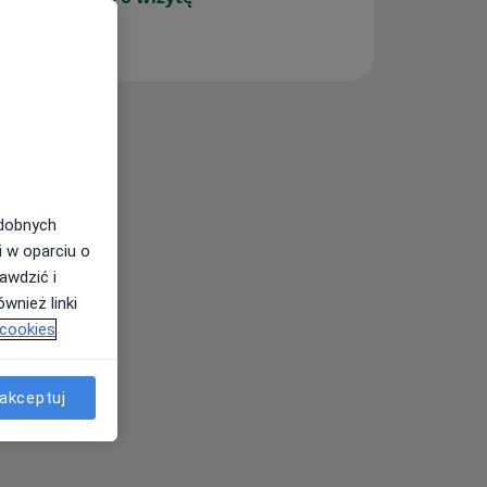
odobnych
i w oparciu o
awdzić i
wnież linki
 cookies
akceptuj