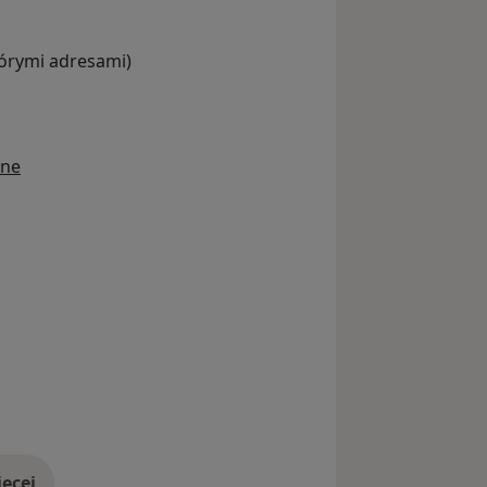
tórymi adresami)
ine
ęcej