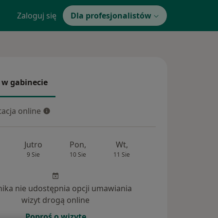
Zaloguj się
Dla profesjonalistów
 w gabinecie
 gabinecie
acja online
cja online
Jutro
Pon,
Wt,
Śr,
Czw
9 Sie
10 Sie
11 Sie
12 Sie
13 Si
inika nie udostępnia opcji umawiania
wizyt drogą online
Poproś o wizytę