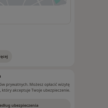
ęcej
adresie
h
ntów prywatnych. Możesz opłacić wizytę
ę, który akceptuje Twoje ubezpieczenie.
według ubezpieczenia