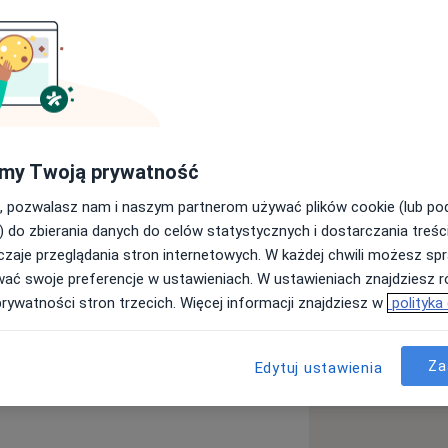
 się współpracować z pacjentem w
my Twoją prywatność
wości i empatii. Uważam,że tylko
erapeutycznego oraz zadowolenia
, pozwalasz nam i naszym partnerom używać plików cookie (lub p
) do zbierania danych do celów statystycznych i dostarczania treśc
ą z pandemią pacjentów
zaje przeglądania stron internetowych. W każdej chwili możesz spr
bowiązuje posiadanie maseczek.
wać swoje preferencje w ustawieniach. W ustawieniach znajdziesz ró
LIK lub gotówką.
prywatności stron trzecich. Więcej informacji znajdziesz w
polityka
 możliwa tylko dla osób dorosłych. Po
e powiadomienie - sms-a o numerze
Za
Edytuj ustawienia
wadzeniem konsultacji oraz
more_diseases
adres email .W przypadku anulowania
y z zasadami zwrotów i odwołań.