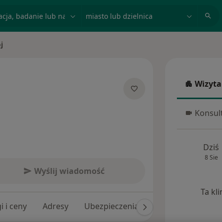
acja, badanie lub nazwisko
miasto lub dzielnica
j
Wizyta
Wizyta w
jalizacjach
Konsult
Konsulta
Dziś
8 Sie
Wyślij wiadomość
Ta kl
i i ceny
Adresy
Ubezpieczenia
Opinie (366)