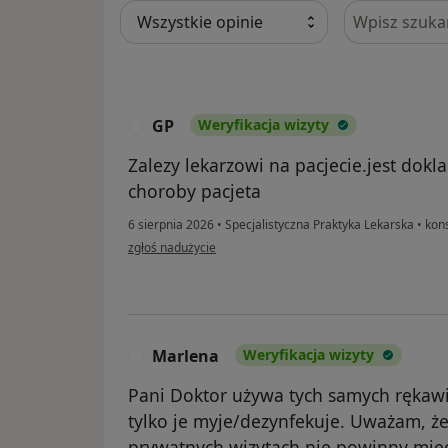
Szukaj w opi
GP
Weryfikacja wizyty
G
Zalezy lekarzowi na pacjecie.jest dok
choroby pacjeta
6 sierpnia 2026
•
Specjalistyczna Praktyka Lekarska
•
kons
w opinii użytkownika GP
zgłoś nadużycie
Marlena
Weryfikacja wizyty
M
Pani Doktor używa tych samych rękawi
tylko je myje/dezynfekuje. Uważam, że 
prywatnych wizytach nie powinny mieć