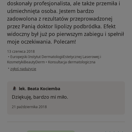
doskonały profesjonalista, ale także przemiła i
uśmiechnięta osoba. Jestem bardzo
zadowolona z rezultatów przeprowadzonej
przez Panią doktor lipolizy podbródka. Efekt
widoczny był już po pierwszym zabiegu i spełnił
moje oczekiwania. Polecam!
13 czerwca 2018
•
Europejski Instytut DermatologiiEstetycznej Laserowej i
KosmetykiBeautyDerm
•
Konsultacja dermatologiczna
w opinii użytkownika Magdalena
•
zgłoś nadużycie
lek. Beata Kociemba
Dziękuję, bardzo mi miło.
21 października 2018