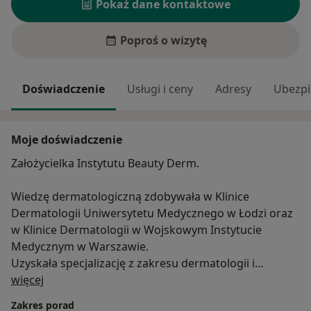
Pokaż dane kontaktowe
Poproś o wizytę
Doświadczenie
Usługi i ceny
Adresy
Ubezpi
Moje doświadczenie
Założycielka Instytutu Beauty Derm.
Wiedzę dermatologiczną zdobywała w Klinice
Dermatologii Uniwersytetu Medycznego w Łodzi oraz
w Klinice Dermatologii w Wojskowym Instytucie
Medycznym w Warszawie.
Uzyskała specjalizację z zakresu dermatologii i
O mnie
wenerologii II stopnia.
więcej
Od lat związana ze Stowarzyszeniem Lekarzy
Zakres porad