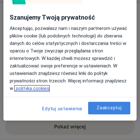
Adres
Szanujemy Twoją prywatność
Europejski Instytut
Akceptując, pozwalasz nam i naszym partnerom używać
DermatologiiEstetycznej Laserowej i
plików cookie (lub podobnych technologii) do zbierania
KosmetykiBeautyDerm
danych do celów statystycznych i dostarczania treści w
Domaniewska 22 a,
Mokotów
, 02-672
Warszawa
oparciu o Twoje zwyczaje przeglądania stron
internetowych. W każdej chwili możesz sprawdzić i
zaktualizować swoje preferencje w ustawieniach. W
Powiększ mapę
otwiera się w nowej karcie
ustawieniach znajdziesz również linki do polityk
prywatności stron trzecich. Więcej informacji znajdziesz
Dostępność
W tym gabinecie nie można umawiać wizyt przez
w
polityka cookies
internet
Co mam zrobić w tej sytuacji?
Zaakceptuj
Edytuj ustawienia
Pokaż więcej
o adresie