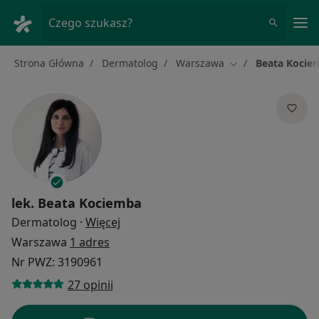
Me
Czego szukasz?
Strona Główna
Dermatolog
Warszawa
Beata Kocie
Zmień miasto
lek.
Beata Kociemba
O specjalizacjach
Dermatolog
·
Więcej
Warszawa
1 adres
Nr PWZ: 3190961
27 opinii