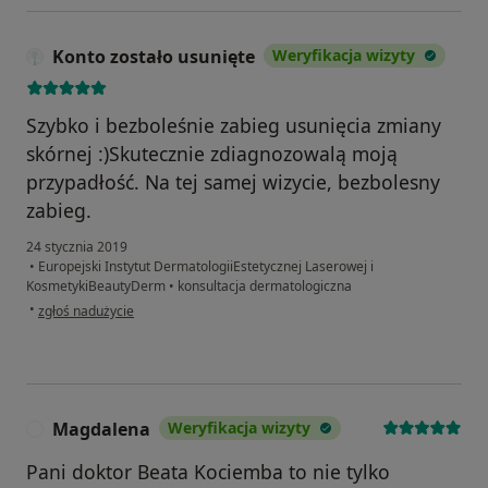
Konto zostało usunięte
Weryfikacja wizyty
Szybko i bezboleśnie zabieg usunięcia zmiany
skórnej :)Skutecznie zdiagnozowalą moją
przypadłość. Na tej samej wizycie, bezbolesny
zabieg.
24 stycznia 2019
•
Europejski Instytut DermatologiiEstetycznej Laserowej i
KosmetykiBeautyDerm
•
konsultacja dermatologiczna
w opinii użytkownika Konto zostało usunięte
•
zgłoś nadużycie
Magdalena
Weryfikacja wizyty
M
Pani doktor Beata Kociemba to nie tylko