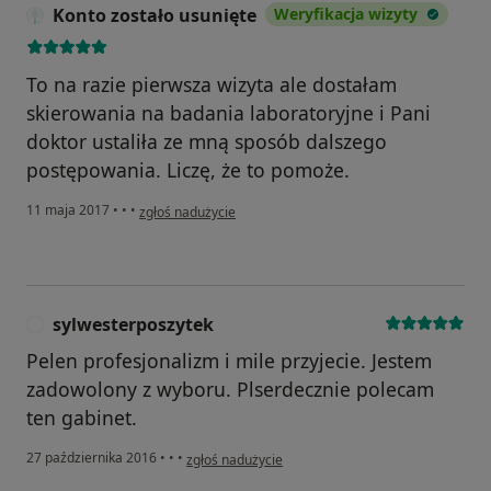
Konto zostało usunięte
Weryfikacja wizyty
To na razie pierwsza wizyta ale dostałam
skierowania na badania laboratoryjne i Pani
doktor ustaliła ze mną sposób dalszego
postępowania. Liczę, że to pomoże.
w opinii użytkownika Konto zostało usunięte
11 maja 2017
•
•
•
zgłoś nadużycie
sylwesterposzytek
S
Pelen profesjonalizm i mile przyjecie. Jestem
zadowolony z wyboru. Plserdecznie polecam
ten gabinet.
w opinii użytkownika sylwesterposzytek
27 października 2016
•
•
•
zgłoś nadużycie