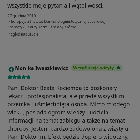
wszystkie moje pytania i wątpliwości.
27 grudnia 2019
•
Europejski Instytut DermatologiiEstetycznej Laserowej i
KosmetykiBeautyDerm
•
zmiany skórne
w opinii użytkownika Pacjent
•
zgłoś nadużycie
Monika Iwaszkiewicz
Weryfikacja wizyty
M
Pani Doktor Beata Kociemba to doskonały
lekarz i profesjonalista, ale przede wszystkim
przemiła i uśmiechnięta osoba. Mimo młodego
wieku, posiada ogrom wiedzy i udziela
informacji na temat zabiegu a także na temat
choroby. Jestem bardzo zadowolona z wizyty u
Pani Doktor m. Efekt będzie dopiero widoczny.