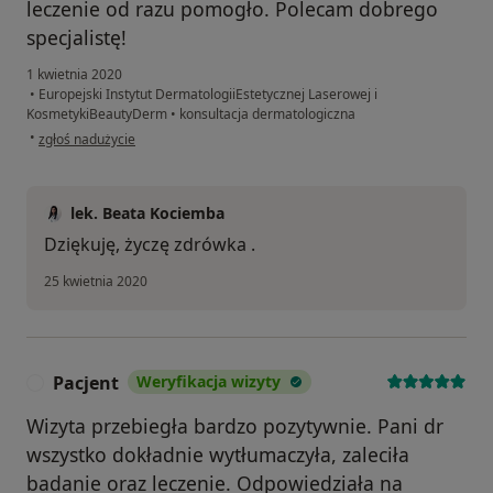
leczenie od razu pomogło. Polecam dobrego
specjalistę!
1 kwietnia 2020
•
Europejski Instytut DermatologiiEstetycznej Laserowej i
KosmetykiBeautyDerm
•
konsultacja dermatologiczna
w opinii użytkownika Grzegorz
•
zgłoś nadużycie
lek. Beata Kociemba
Dziękuję, życzę zdrówka .
25 kwietnia 2020
Pacjent
Weryfikacja wizyty
P
Wizyta przebiegła bardzo pozytywnie. Pani dr
wszystko dokładnie wytłumaczyła, zaleciła
badanie oraz leczenie. Odpowiedziała na