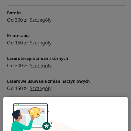
Botoks
Od 300 zł
Szczegóły
Krioterapia
Od 150 zł
Szczegóły
Laseroterapia zmian skórnych
Od 200 zł
Szczegóły
Laserowe usuwanie zmian naczyniowych
Od 150 zł
Szczegóły
+ 2 usługi
W jaki sposób ustalane są ceny?