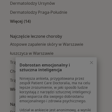
Dermatolodzy Ursynów
Dermatolodzy Praga-Południe
Więcej (14)
Więcej w kategorii: Dermatolodzy w pobliżu
Najczęście leczone choroby
Atopowe zapalenie skóry w Warszawie
łuszczyca w Warszawie
Trądzik różowaty w Warszawie
Dobrostan emocjonalny i
sztuczna inteligencja
Choroby skóry w Warszawie
Niniejsza ankieta, przygotowana przez
Trądzik w Warszawie
zespół Patient Care Doctoralia, ma na celu
lepsze zrozumienie, w jaki sposób ludzie
Więcej (15)
korzystają z narzędzi sztucznej inteligencji
Więcej w kategorii: Najczęście leczone chorob
jako wsparcia dla swojego dobrostanu
emocjonalnego i zdrowia psychicznego.
Najpopularniejsze ubezpieczenia
Udział w ankiecie jest anonimowy, a wyniki