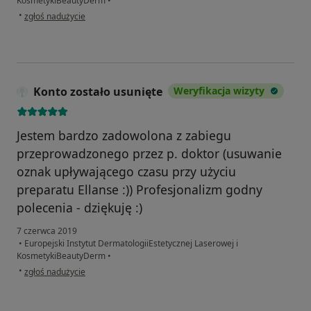
KosmetykiBeautyDerm
•
w opinii użytkownika Monika Iwaszkiewicz
•
zgłoś nadużycie
Konto zostało usunięte
Weryfikacja wizyty
Jestem bardzo zadowolona z zabiegu
przeprowadzonego przez p. doktor (usuwanie
oznak upływającego czasu przy użyciu
preparatu Ellanse :)) Profesjonalizm godny
polecenia - dziękuję :)
7 czerwca 2019
•
Europejski Instytut DermatologiiEstetycznej Laserowej i
KosmetykiBeautyDerm
•
w opinii użytkownika Konto zostało usunięte
•
zgłoś nadużycie