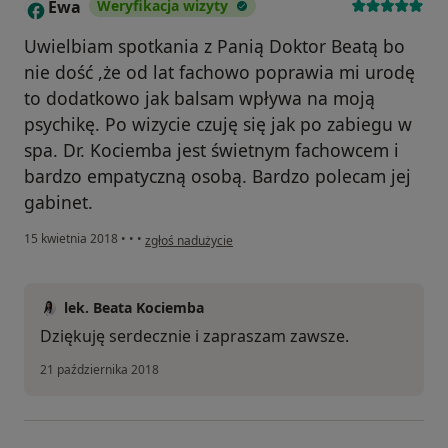
Ewa
Weryfikacja wizyty
E
Uwielbiam spotkania z Panią Doktor Beatą bo
nie dość ,że od lat fachowo poprawia mi urodę
to dodatkowo jak balsam wpływa na moją
psychikę. Po wizycie czuję się jak po zabiegu w
spa. Dr. Kociemba jest świetnym fachowcem i
bardzo empatyczną osobą. Bardzo polecam jej
gabinet.
w opinii użytkownika Ewa
15 kwietnia 2018
•
•
•
zgłoś nadużycie
lek. Beata Kociemba
Dziękuję serdecznie i zapraszam zawsze.
21 października 2018