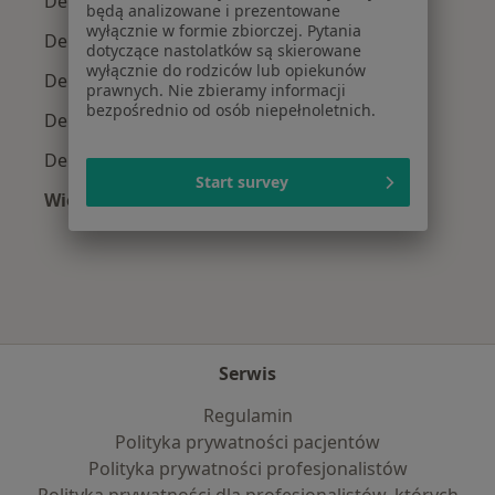
Dermatolodzy z Medicover w Warszawie
będą analizowane i prezentowane
wyłącznie w formie zbiorczej. Pytania
Dermatolodzy z Allianz w Warszawie
dotyczące nastolatków są skierowane
wyłącznie do rodziców lub opiekunów
Dermatolodzy z INTER Polska w Warszawie
prawnych. Nie zbieramy informacji
bezpośrednio od osób niepełnoletnich.
Dermatolodzy z Signal Iduna w Warszawie
Dermatolodzy z Compensa w Warszawie
Start survey
Więcej (10)
Więcej w kategorii: Najpopularniejsze ubezpi
Serwis
Regulamin
Polityka prywatności pacjentów
Polityka prywatności profesjonalistów