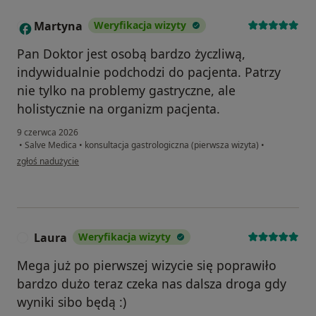
Martyna
Weryfikacja wizyty
M
Pan Doktor jest osobą bardzo życzliwą,
indywidualnie podchodzi do pacjenta. Patrzy
nie tylko na problemy gastryczne, ale
holistycznie na organizm pacjenta.
9 czerwca 2026
•
Salve Medica
•
konsultacja gastrologiczna (pierwsza wizyta)
•
w opinii użytkownika Martyna
zgłoś nadużycie
Laura
Weryfikacja wizyty
L
Mega już po pierwszej wizycie się poprawiło
bardzo dużo teraz czeka nas dalsza droga gdy
wyniki sibo będą :)