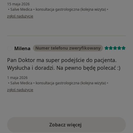
15 maja 2026
•
Salve Medica
•
konsultacja gastrologiczna (kolejna wizyta)
•
w opinii użytkownika Laura
zgłoś nadużycie
Milena
Numer telefonu zweryfikowany
M
Pan Doktor ma super podejście do pacjenta.
Wysłucha i doradzi. Na pewno będę polecać :)
1 maja 2026
•
Salve Medica
•
konsultacja gastrologiczna (kolejna wizyta)
•
w opinii użytkownika Milena
zgłoś nadużycie
Zobacz więcej
opinie powyżej