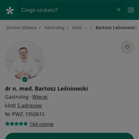
Me
Czego szukasz?
Strona Główna
Gastrolog
Łódź
Bartosz Leśniowski
Zmień miasto
dr n. med.
Bartosz Leśniowski
O specjalizacjach
Gastrolog
·
Więcej
Łódź
5 adresów
Nr PWZ: 1950615
164 opinie