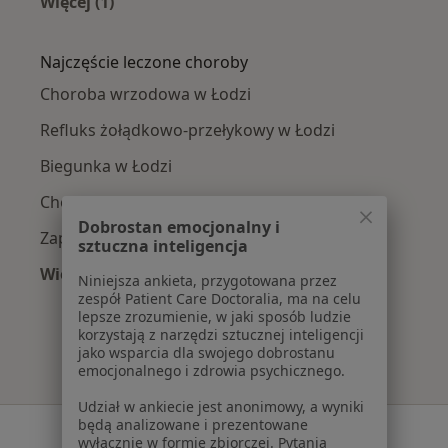
Więcej (1)
Więcej w kategorii: Gastrolodzy w pobliżu
Najczęście leczone choroby
Choroba wrzodowa w Łodzi
Refluks żołądkowo-przełykowy w Łodzi
Biegunka w Łodzi
Choroby przewodu pokarmowego w Łodzi
Dobrostan emocjonalny i
Zaparcia w Łodzi
sztuczna inteligencja
Więcej (15)
Niniejsza ankieta, przygotowana przez
Więcej w kategorii: Najczęście leczone chorob
zespół Patient Care Doctoralia, ma na celu
lepsze zrozumienie, w jaki sposób ludzie
korzystają z narzędzi sztucznej inteligencji
jako wsparcia dla swojego dobrostanu
emocjonalnego i zdrowia psychicznego.
Udział w ankiecie jest anonimowy, a wyniki
będą analizowane i prezentowane
Serwis
wyłącznie w formie zbiorczej. Pytania