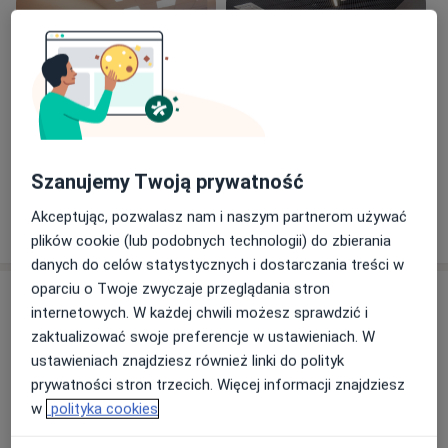
Zobacz galerię (13)
Szanujemy Twoją prywatność
Akceptując, pozwalasz nam i naszym partnerom używać
Pokaż więcej
o doświadczeniu
plików cookie (lub podobnych technologii) do zbierania
danych do celów statystycznych i dostarczania treści w
oparciu o Twoje zwyczaje przeglądania stron
Usługi i ceny
internetowych. W każdej chwili możesz sprawdzić i
Konsultacja gastrologiczna (kolejna
zaktualizować swoje preferencje w ustawieniach. W
wizyta)
Umów wizytę
ustawieniach znajdziesz również linki do polityk
260 zł
Szczegóły
prywatności stron trzecich. Więcej informacji znajdziesz
w
polityka cookies
Konsultacja gastrologiczna
(pierwsza wizyta)