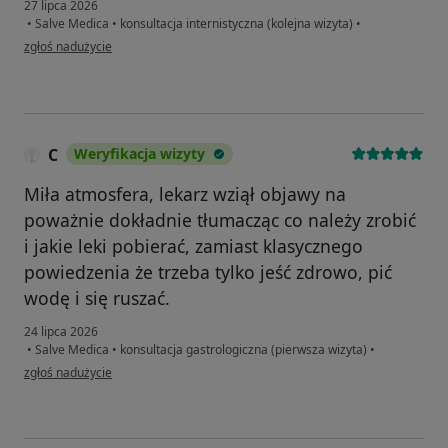
27 lipca 2026
•
Salve Medica
•
konsultacja internistyczna (kolejna wizyta)
•
w opinii użytkownika B.J
zgłoś nadużycie
C
Weryfikacja wizyty
Miła atmosfera, lekarz wziął objawy na
poważnie dokładnie tłumacząc co należy zrobić
i jakie leki pobierać, zamiast klasycznego
powiedzenia że trzeba tylko jeść zdrowo, pić
wodę i się ruszać.
24 lipca 2026
•
Salve Medica
•
konsultacja gastrologiczna (pierwsza wizyta)
•
w opinii użytkownika C
zgłoś nadużycie