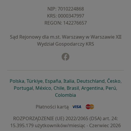
NIP: ⁠7010224868
KRS: ⁠0000347997
REGON: ⁠142276657
Sąd Rejonowy dla m.st. Warszawy w Warszawie XII
Wydział Gospodarczy KRS
Facebook
otwiera się w nowej karcie
otwiera się w nowej karcie
otwiera się w nowej karcie
otwiera się w nowej karcie
otwiera się w nowej karci
otwiera się
otwi
Polska
,
Türkiye
,
España
,
Italia
,
Deutschland
,
Česko
,
otwiera się w nowej karcie
otwiera się w nowej karcie
otwiera się w nowej karcie
otwiera się w nowej kar
otwiera się 
otwier
Portugal
,
México
,
Chile
,
Brasil
,
Argentina
,
Perú
,
otwiera się w nowej karc
Colombia
Płatności kartą
ROZPORZĄDZENIE (UE) 2022/2065 (DSA) art. 24:
15.395.179 użytkowników/miesiąc - Czerwiec 2026