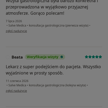
Wizyta gastrologiczna była bardzo konkretna i
przeprowadzona w wyjątkowo przyjaznej
atmosferze. Gorąco polecam!
7 lipca 2026
•
Salve Medica
•
konsultacja gastrologiczna (pierwsza wizyta)
•
w opinii użytkownika Anna J.
zgłoś nadużycie
Beata
Weryfikacja wizyty
B
Lekarz z super podejściem do pacjeta. Wszystko
wyjaśnione w prosty sposób.
11 czerwca 2026
•
Salve Medica
•
konsultacja gastrologiczna (kolejna wizyta)
•
w opinii użytkownika Beata
zgłoś nadużycie