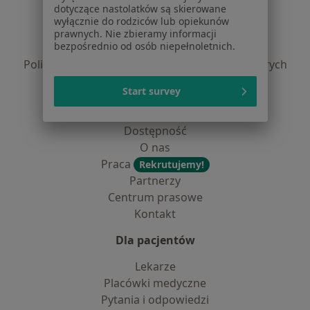
dotyczące nastolatków są skierowane
Regulamin
wyłącznie do rodziców lub opiekunów
Polityka prywatności pacjentów
prawnych. Nie zbieramy informacji
bezpośrednio od osób niepełnoletnich.
Polityka prywatności profesjonalistów
Polityka prywatności dla profesjonalistów, których
dane pozyskaliśmy samodzielnie
Start survey
Polityka cookies
Jak działają wyniki wyszukiwania
Dostępność
O nas
Praca
Rekrutujemy!
Partnerzy
Centrum prasowe
Kontakt
Dla pacjentów
Lekarze
Placówki medyczne
Pytania i odpowiedzi