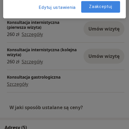
Umów wizytę
260 zł
Szczegóły
Zaakceptuj
Edytuj ustawienia
Konsultacja internistyczna
(pierwsza wizyta)
Umów wizytę
260 zł
Szczegóły
Konsultacja internistyczna (kolejna
wizyta)
Umów wizytę
260 zł
Szczegóły
Konsultacja gastrologiczna
Szczegóły
W jaki sposób ustalane są ceny?
Adresy (5)