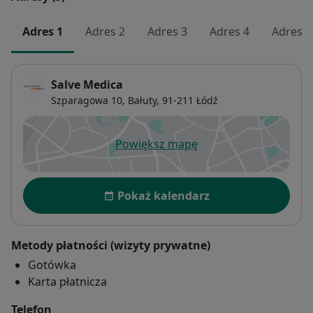
Adres 1
Adres 2
Adres 3
Adres 4
Adres 5
Salve Medica
Szparagowa 10,
Bałuty
, 91-211
Łódź
Powiększ mapę
otwiera się w nowej karcie
Dostępność
Pokaż kalendarz
Metody płatności (wizyty prywatne)
Gotówka
Karta płatnicza
Telefon