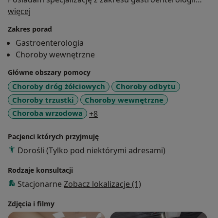
O mnie
(gastrologii) oraz chorób wewnętrznych, które
więcej
zdobyłem w Klinice Chorób Przewodu Pokarmowego
Zakres porad
Uniwersytetu Medycznego w Łodzi. W 2011 r.
Gastroenterologia
obroniłem pracę doktorską na temat "Ocena
Choroby wewnętrzne
wybranych adipohormonów i interleukin w ocenie i
prognozowaniu ostrego zapalenia trzustki". Jestem
Główne obszary pomocy
autorem i współautorem kilkunastu prac z dziedziny
Choroby dróg żółciowych
Choroby odbytu
gastroenterologii w czasopismach polskich i
Choroby trzustki
Choroby wewnętrzne
zagranicznych. Zajmuję się diagnostyką i leczeniem
a11y_sr_more_diseases
Choroba wrzodowa
+8
chorób gastrologicznych, proktologicznych oraz
internistycznych. W ramach swojej specjalizacji
Pacjenci których przyjmuję
wykonuję badanie błony śluzowej jelita grubego
Dorośli (Tylko pod niektórymi adresami)
(rektoskopię) oraz przeprowadzam zabiegi usuwania
hemoroidów metodą Barrona (gumkowanie).
Rodzaje konsultacji
Przyjmuję pacjentów pełnoletnich, także w języku
Stacjonarne
Zobacz lokalizacje (1)
angielskim.
Zdjęcia i filmy