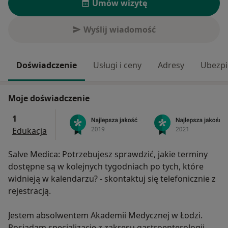
Umów wizytę
Wyślij wiadomość
Doświadczenie
Usługi i ceny
Adresy
Ubezpi
Moje doświadczenie
1
Edukacja
Salve Medica: Potrzebujesz sprawdzić, jakie terminy
dostępne są w kolejnych tygodniach po tych, które
widnieją w kalendarzu? - skontaktuj się telefonicznie z
rejestracją.
Jestem absolwentem Akademii Medycznej w Łodzi.
Posiadam specjalizację z zakresu gastroenterologii