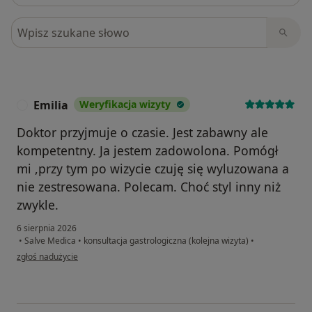
Szukaj w opiniach
Emilia
Weryfikacja wizyty
E
Doktor przyjmuje o czasie. Jest zabawny ale
kompetentny. Ja jestem zadowolona. Pomógł
mi ,przy tym po wizycie czuję się wyluzowana a
nie zestresowana. Polecam. Choć styl inny niż
zwykle.
6 sierpnia 2026
•
Salve Medica
•
konsultacja gastrologiczna (kolejna wizyta)
•
w opinii użytkownika Emilia
zgłoś nadużycie