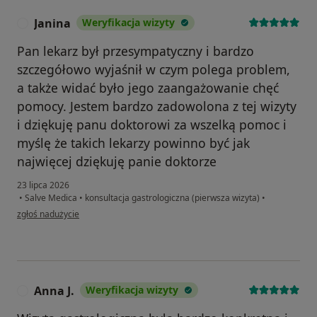
Janina
Weryfikacja wizyty
J
Pan lekarz był przesympatyczny i bardzo
szczegółowo wyjaśnił w czym polega problem,
a także widać było jego zaangażowanie chęć
pomocy. Jestem bardzo zadowolona z tej wizyty
i dziękuję panu doktorowi za wszelką pomoc i
myślę że takich lekarzy powinno być jak
najwięcej dziękuję panie doktorze
23 lipca 2026
•
Salve Medica
•
konsultacja gastrologiczna (pierwsza wizyta)
•
w opinii użytkownika Janina
zgłoś nadużycie
Anna J.
Weryfikacja wizyty
A