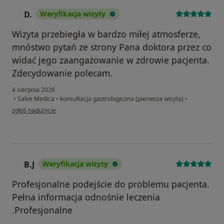
D.
Weryfikacja wizyty
D
Wizyta przebiegła w bardzo miłej atmosferze,
mnóstwo pytań ze strony Pana doktora przez co
widać jego zaangażowanie w zdrowie pacjenta.
Zdecydowanie polecam.
4 sierpnia 2026
•
Salve Medica
•
konsultacja gastrologiczna (pierwsza wizyta)
•
w opinii użytkownika D.
zgłoś nadużycie
B.J
Weryfikacja wizyty
B
Profesjonalne podejście do problemu pacjenta.
Pełna informacja odnośnie leczenia
.Profesjonalne