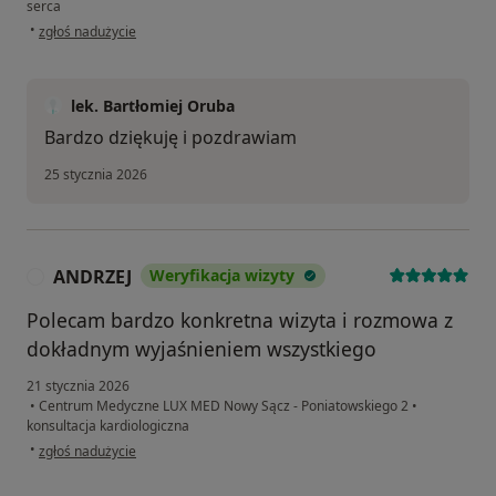
serca
w opinii użytkownika ANNA
•
zgłoś nadużycie
lek. Bartłomiej Oruba
Bardzo dziękuję i pozdrawiam
25 stycznia 2026
ANDRZEJ
Weryfikacja wizyty
A
Polecam bardzo konkretna wizyta i rozmowa z
dokładnym wyjaśnieniem wszystkiego
21 stycznia 2026
•
Centrum Medyczne LUX MED Nowy Sącz - Poniatowskiego 2
•
konsultacja kardiologiczna
w opinii użytkownika ANDRZEJ
•
zgłoś nadużycie