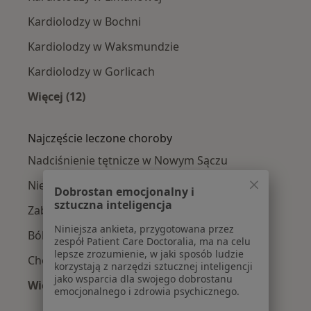
Kardiolodzy w Bochni
Kardiolodzy w Waksmundzie
Kardiolodzy w Gorlicach
Więcej (12)
Więcej w kategorii: W pobliżu Nowego Sącza
Najczęście leczone choroby
Nadciśnienie tętnicze w Nowym Sączu
Niewydolność serca w Nowym Sączu
Dobrostan emocjonalny i
sztuczna inteligencja
Zaburzenia rytmu serca w Nowym Sączu
Niniejsza ankieta, przygotowana przez
Ból w klatce piersiowej w Nowym Sączu
zespół Patient Care Doctoralia, ma na celu
lepsze zrozumienie, w jaki sposób ludzie
Choroba wieńcowa w Nowym Sączu
korzystają z narzędzi sztucznej inteligencji
jako wsparcia dla swojego dobrostanu
Więcej (15)
emocjonalnego i zdrowia psychicznego.
Więcej w kategorii: Najczęście leczone chorob