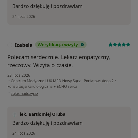
Bardzo dziękuję i pozdrawiam
24 lipca 2026
Izabela
Weryfikacja wizyty
I
Polecam serdecznie. Lekarz empatyczny,
rzeczowy. Wizyta o czasie.
23 lipca 2026
•
Centrum Medyczne LUX MED Nowy Sącz - Poniatowskiego 2
•
konsultacja kardiologiczna + ECHO serca
w opinii użytkownika Izabela
•
zgłoś nadużycie
lek. Bartłomiej Oruba
Bardzo dziękuję i pozdrawiam
24 lipca 2026