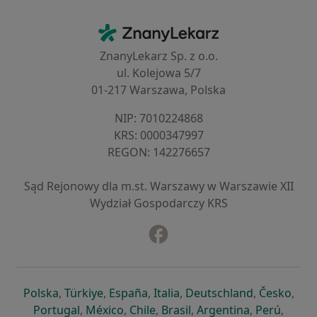
Kontakt
ZnanyLekarz - Strona główna
ZnanyLekarz Sp. z o.o.
ul. Kolejowa 5/7
01-217 Warszawa, Polska
NIP: ⁠7010224868
KRS: ⁠0000347997
REGON: ⁠142276657
Sąd Rejonowy dla m.st. Warszawy w Warszawie XII
Wydział Gospodarczy KRS
Facebook
otwiera się w nowej karcie
otwiera się w nowej karcie
otwiera się w nowej karcie
otwiera się w nowej karcie
otwiera się w nowej karci
otwiera się
otwi
Polska
,
Türkiye
,
España
,
Italia
,
Deutschland
,
Česko
,
otwiera się w nowej karcie
otwiera się w nowej karcie
otwiera się w nowej karcie
otwiera się w nowej kar
otwiera się 
otwier
Portugal
,
México
,
Chile
,
Brasil
,
Argentina
,
Perú
,