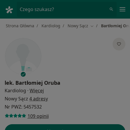
Me
Czego szukasz?
Strona Główna
Kardiolog
Nowy Sącz
Bartłomiej Or
Zmień miasto
lek.
Bartłomiej Oruba
O specjalizacjach
Kardiolog
·
Więcej
Nowy Sącz
4 adresy
Nr PWZ: 5457532
109 opinii