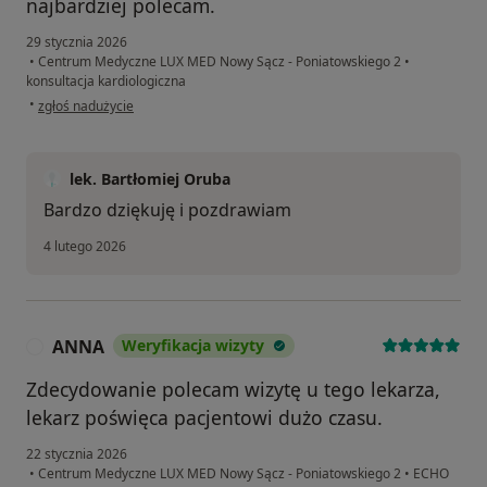
najbardziej polecam.
29 stycznia 2026
•
Centrum Medyczne LUX MED Nowy Sącz - Poniatowskiego 2
•
konsultacja kardiologiczna
w opinii użytkownika MARTA
•
zgłoś nadużycie
lek. Bartłomiej Oruba
Bardzo dziękuję i pozdrawiam
4 lutego 2026
ANNA
Weryfikacja wizyty
A
Zdecydowanie polecam wizytę u tego lekarza,
lekarz poświęca pacjentowi dużo czasu.
22 stycznia 2026
•
Centrum Medyczne LUX MED Nowy Sącz - Poniatowskiego 2
•
ECHO