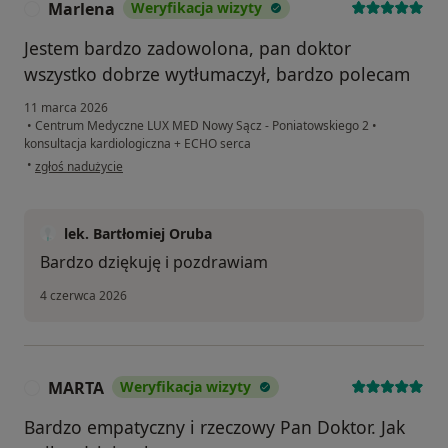
Marlena
Weryfikacja wizyty
M
Jestem bardzo zadowolona, pan doktor
wszystko dobrze wytłumaczył, bardzo polecam
11 marca 2026
•
Centrum Medyczne LUX MED Nowy Sącz - Poniatowskiego 2
•
konsultacja kardiologiczna + ECHO serca
w opinii użytkownika Marlena
•
zgłoś nadużycie
lek. Bartłomiej Oruba
Bardzo dziękuję i pozdrawiam
4 czerwca 2026
MARTA
Weryfikacja wizyty
M
Bardzo empatyczny i rzeczowy Pan Doktor. Jak