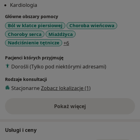
Kardiologia
Główne obszary pomocy
Ból w klatce piersiowej
Choroba wieńcowa
Choroby serca
Miażdżyca
a11y_sr_more_diseases
Nadciśnienie tętnicze
+6
Pacjenci których przyjmuję
Dorośli (Tylko pod niektórymi adresami)
Rodzaje konsultacji
Stacjonarne
Zobacz lokalizacje (1)
Pokaż więcej
o doświadczeniu
Usługi i ceny