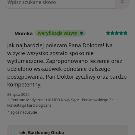
Monika
Weryfikacja wizyty
M
Jak najbardziej polecam Pana Doktora! Na
wizycie wszystko zostało spokojnie
wytłumaczone. Zaproponowano leczenie oraz
udzielono wskazówek odnośnie dalszego
postępowania. Pan Doktor życzliwy oraz bardzo
kompetentny.
23 lipca 2026
•
Centrum Medyczne LUX MED Nowy Sącz - Poniatowskiego 2
•
konsultacja kardiologiczna
w opinii użytkownika Monika
•
zgłoś nadużycie
lek. Bartłomiej Oruba