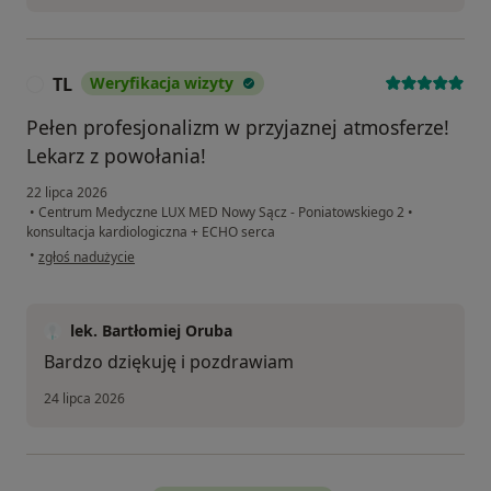
TL
Weryfikacja wizyty
T
Pełen profesjonalizm w przyjaznej atmosferze!
Lekarz z powołania!
22 lipca 2026
•
Centrum Medyczne LUX MED Nowy Sącz - Poniatowskiego 2
•
konsultacja kardiologiczna + ECHO serca
w opinii użytkownika TL
•
zgłoś nadużycie
lek. Bartłomiej Oruba
Bardzo dziękuję i pozdrawiam
24 lipca 2026