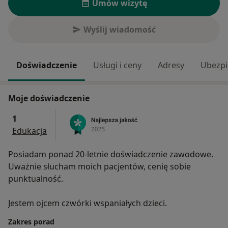
Umów wizytę
Wyślij wiadomość
Doświadczenie
Usługi i ceny
Adresy
Ubezpi
Moje doświadczenie
1
Edukacja
Posiadam ponad 20-letnie doświadczenie zawodowe.
Uważnie słucham moich pacjentów, cenię sobie
punktualność.
Jestem ojcem czwórki wspaniałych dzieci.
Zakres porad