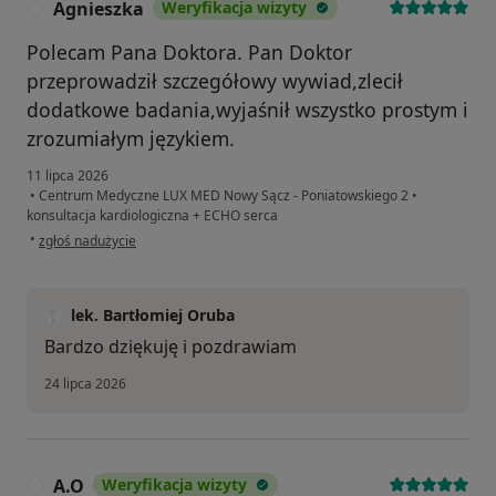
Agnieszka
Weryfikacja wizyty
A
Polecam Pana Doktora. Pan Doktor
przeprowadził szczegółowy wywiad,zlecił
dodatkowe badania,wyjaśnił wszystko prostym i
zrozumiałym językiem.
11 lipca 2026
•
Centrum Medyczne LUX MED Nowy Sącz - Poniatowskiego 2
•
konsultacja kardiologiczna + ECHO serca
w opinii użytkownika Agnieszka
•
zgłoś nadużycie
lek. Bartłomiej Oruba
Bardzo dziękuję i pozdrawiam
24 lipca 2026
A.O
Weryfikacja wizyty
A