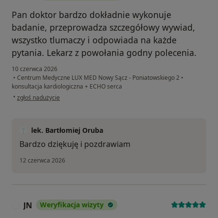
Pan doktor bardzo dokładnie wykonuje
badanie, przeprowadza szczegółowy wywiad,
wszystko tlumaczy i odpowiada na każde
pytania. Lekarz z powołania godny polecenia.
10 czerwca 2026
•
Centrum Medyczne LUX MED Nowy Sącz - Poniatowskiego 2
•
konsultacja kardiologiczna + ECHO serca
w opinii użytkownika A.O
•
zgłoś nadużycie
lek. Bartłomiej Oruba
Bardzo dziękuję i pozdrawiam
12 czerwca 2026
JN
Weryfikacja wizyty
J