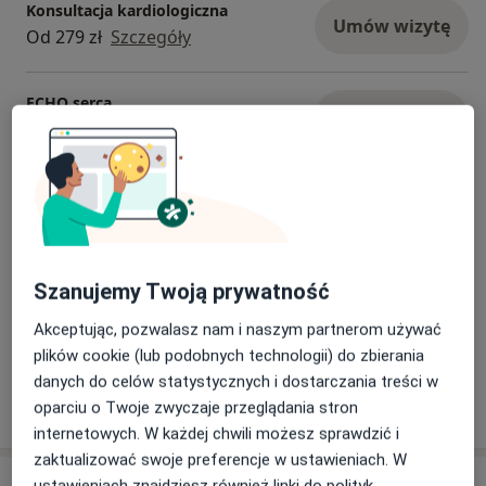
Konsultacja kardiologiczna
Umów wizytę
Od 279 zł
Szczegóły
ECHO serca
Umów wizytę
Od 269 zł
Szczegóły
Konsultacja kardiologiczna + ECHO
serca
Umów wizytę
Od 389 zł
Szczegóły
Szanujemy Twoją prywatność
Próba wysiłkowa
Od 140 zł
Szczegóły
Akceptując, pozwalasz nam i naszym partnerom używać
plików cookie (lub podobnych technologii) do zbierania
danych do celów statystycznych i dostarczania treści w
W jaki sposób ustalane są ceny?
oparciu o Twoje zwyczaje przeglądania stron
internetowych. W każdej chwili możesz sprawdzić i
zaktualizować swoje preferencje w ustawieniach. W
Adresy (4)