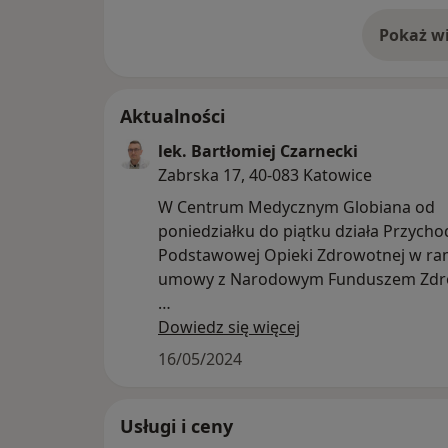
Pokaż wi
o 
Aktualności
lek. Bartłomiej Czarnecki
Zabrska 17, 40-083 Katowice
W Centrum Medycznym Globiana od
poniedziałku do piątku działa Przycho
Podstawowej Opieki Zdrowotnej w r
umowy z Narodowym Funduszem Zdr
Z kolei w sobotę w ramach Przychodn
Dowiedz się więcej
Globiana funkcjonuje Komercyjne Ce
16/05/2024
Infekcyjne SOS, gdzie w godzinach 9:00
można skorzystać z usług doświadcz
internistów, bez konieczności czekani
Usługi i ceny
kolejkach nocnej i świątecznej opieki