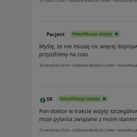
25 marca 2026
•
Globiana Medical Center
•
konsultacja i
Pacjent
Weryfikacja wizyty
P
Myślę, że nie muszę nic więcej dopisyw
przyszliśmy na czas.
30 września 2024
•
Globiana Medical Center
•
konsultacja
SR
Weryfikacja wizyty
S
Pan doktor w trakcie wizyty szczegóło
moje pytania związane z moim stanem
23 września 2024
•
Globiana Medical Center
•
konsultacja