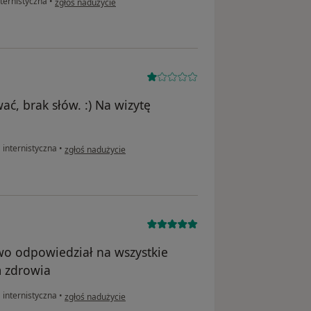
nternistyczna
•
zgłoś nadużycie
ać, brak słów. :) Na wizytę
w opinii użytkownika Pacjent
 internistyczna
•
zgłoś nadużycie
wo odpowiedział na wszystkie
 zdrowia
w opinii użytkownika SR
 internistyczna
•
zgłoś nadużycie