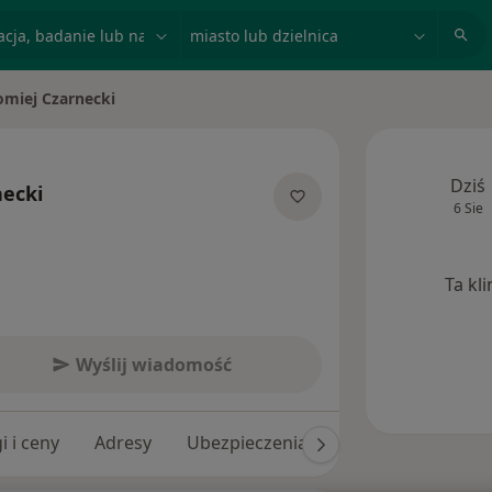
acja, badanie lub nazwisko
miasto lub dzielnica
omiej Czarnecki
sto
Dziś
necki
6 Sie
jalizacjach
Ta kl
Wyślij wiadomość
i i ceny
Adresy
Ubezpieczenia
Opinie (14)