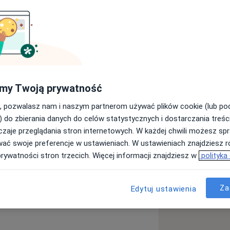
em Śląskiego Uniwersytetu Medycznego
chorób wewnętrznych. Jako internista
my Twoją prywatność
.
oświęca lek. Bartłomiej Czarnecki jest
, pozwalasz nam i naszym partnerom używać plików cookie (lub p
) do zbierania danych do celów statystycznych i dostarczania treśc
zaje przeglądania stron internetowych. W każdej chwili możesz spr
wać swoje preferencje w ustawieniach. W ustawieniach znajdziesz ró
prywatności stron trzecich. Więcej informacji znajdziesz w
polityka
rca
Choroba wieńcowa
Cukrzyca
_more_diseases
Za
Edytuj ustawienia