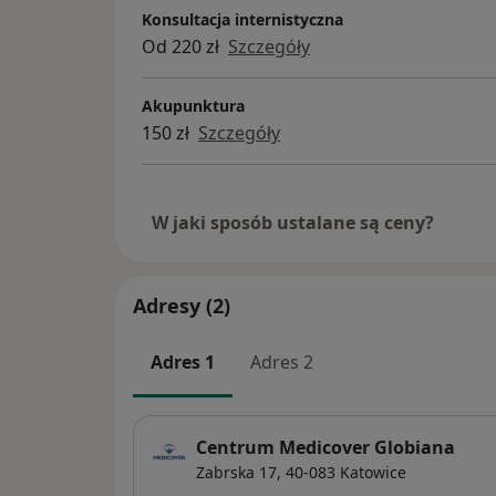
Konsultacja internistyczna
zdrowotnej.
Od 220 zł
Szczegóły
Akupunktura
150 zł
Szczegóły
W jaki sposób ustalane są ceny?
Adresy (2)
Adres 1
Adres 2
Centrum Medicover Globiana
Zabrska 17,
40-083
Katowice