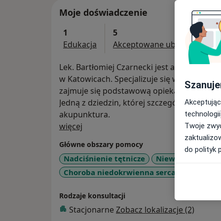
Moje doświadczenie
1
5
Edukacja
Akceptowane ubezpieczenia
Lek. Bartłomiej Czarnecki jest absolwent
w Katowicach. Specjalizuje się w zakresie 
Szanuje
zajmuje się podstawową opieką zdrowotną
Jedną z dziedzin, której szczególną uwagę p
Akceptując
akupunktura.
technologii
O mnie
więcej
Twoje zwyc
zaktualizo
Główne obszary pomocy
do polityk 
Nadciśnienie tętnicze
Niewydolność se
a11y_sr
Choroba niedokrwienna serca
+9
Rodzaje konsultacji
Stacjonarne
Zobacz lokalizacje (2)