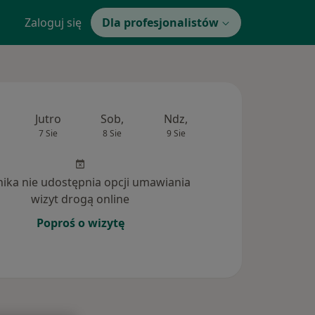
Zaloguj się
Dla profesjonalistów
Jutro
Sob,
Ndz,
Pon,
Wt,
7 Sie
8 Sie
9 Sie
10 Sie
11 Si
inika nie udostępnia opcji umawiania
wizyt drogą online
Poproś o wizytę