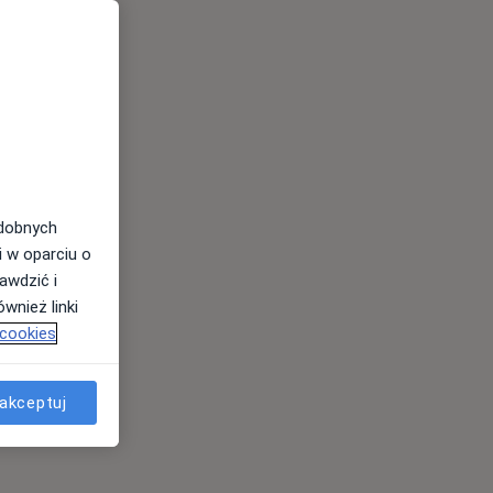
odobnych
i w oparciu o
awdzić i
wnież linki
 cookies
akceptuj