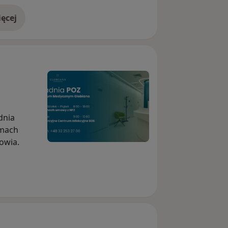
ęcej
doświadczeniu
dnia
amach
owia.
i POZ
ntrum
 - 13:00
onych
a w