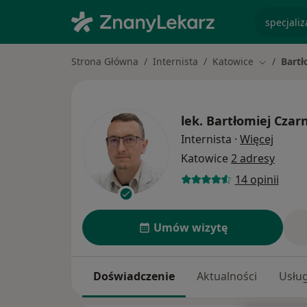
specjaliz
Strona Główna
Internista
Katowice
Bartł
Zmień mia
lek.
Bartłomiej Czar
O spec
Internista
·
Więcej
Katowice
2 adresy
14 opinii
Umów wizytę
Doświadczenie
Aktualności
Usług