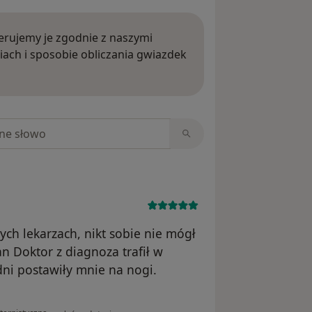
rujemy je zgodnie z naszymi
iach i sposobie obliczania gwiazdek
ięcej o opiniach
niach
ch lekarzach, nikt sobie nie mógł
n Doktor z diagnoza trafił w
dni postawiły mnie na nogi.
w opinii użytkownika Jolanta