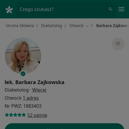
Me
Czego szukasz?
Strona Główna
Diabetolog
Otwock
Barbara Zajkow
Zmień miasto
lek.
Barbara Zajkowska
O specjalizacjach
Diabetolog
·
Więcej
Otwock
1 adres
Nr PWZ: 1883403
52 opinie