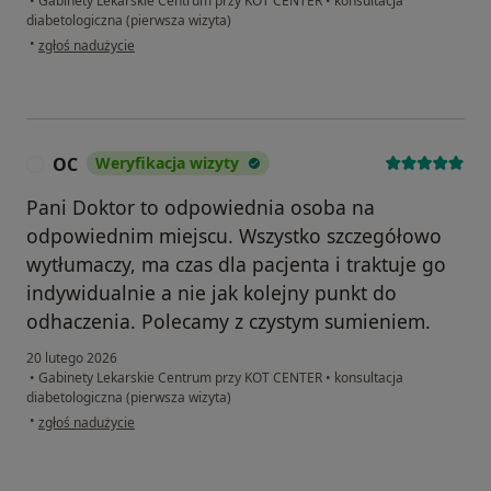
•
Gabinety Lekarskie Centrum przy KOT CENTER
•
konsultacja
diabetologiczna (pierwsza wizyta)
w opinii użytkownika Aleksandra
•
zgłoś nadużycie
OC
Weryfikacja wizyty
O
Pani Doktor to odpowiednia osoba na
odpowiednim miejscu. Wszystko szczegółowo
wytłumaczy, ma czas dla pacjenta i traktuje go
indywidualnie a nie jak kolejny punkt do
odhaczenia. Polecamy z czystym sumieniem.
20 lutego 2026
•
Gabinety Lekarskie Centrum przy KOT CENTER
•
konsultacja
diabetologiczna (pierwsza wizyta)
w opinii użytkownika OC
•
zgłoś nadużycie