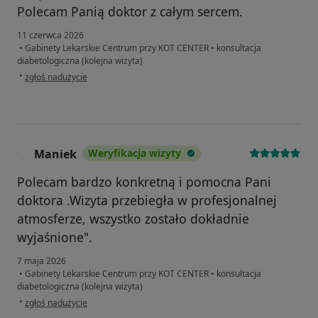
Polecam Panią doktor z całym sercem.
11 czerwca 2026
•
Gabinety Lekarskie Centrum przy KOT CENTER
•
konsultacja
diabetologiczna (kolejna wizyta)
w opinii użytkownika Monika
•
zgłoś nadużycie
Maniek
Weryfikacja wizyty
M
Polecam bardzo konkretną i pomocna Pani
doktora .Wizyta przebiegła w profesjonalnej
atmosferze, wszystko zostało dokładnie
wyjaśnione".
7 maja 2026
•
Gabinety Lekarskie Centrum przy KOT CENTER
•
konsultacja
diabetologiczna (kolejna wizyta)
w opinii użytkownika Maniek
•
zgłoś nadużycie