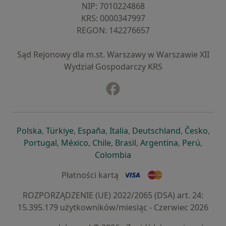
NIP: ⁠7010224868
KRS: ⁠0000347997
REGON: ⁠142276657
Sąd Rejonowy dla m.st. Warszawy w Warszawie XII
Wydział Gospodarczy KRS
Facebook
otwiera się w nowej karcie
otwiera się w nowej karcie
otwiera się w nowej karcie
otwiera się w nowej karcie
otwiera się w nowej karci
otwiera się
otwi
Polska
,
Türkiye
,
España
,
Italia
,
Deutschland
,
Česko
,
otwiera się w nowej karcie
otwiera się w nowej karcie
otwiera się w nowej karcie
otwiera się w nowej kar
otwiera się 
otwier
Portugal
,
México
,
Chile
,
Brasil
,
Argentina
,
Perú
,
otwiera się w nowej karc
Colombia
Płatności kartą
ROZPORZĄDZENIE (UE) 2022/2065 (DSA) art. 24:
15.395.179 użytkowników/miesiąc - Czerwiec 2026