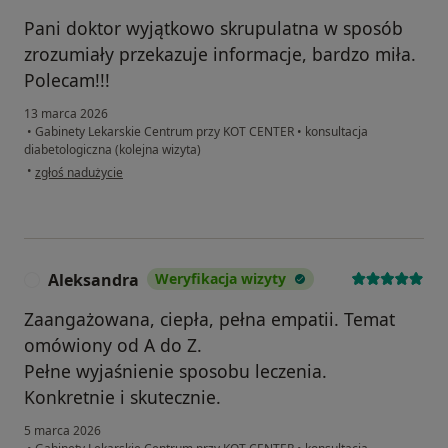
Pani doktor wyjątkowo skrupulatna w sposób
zrozumiały przekazuje informacje, bardzo miła.
Polecam!!!
13 marca 2026
•
Gabinety Lekarskie Centrum przy KOT CENTER
•
konsultacja
diabetologiczna (kolejna wizyta)
w opinii użytkownika LN
•
zgłoś nadużycie
Aleksandra
Weryfikacja wizyty
A
Zaangażowana, ciepła, pełna empatii. Temat
omówiony od A do Z.
Pełne wyjaśnienie sposobu leczenia.
Konkretnie i skutecznie.
5 marca 2026