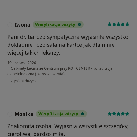
Iwona
Weryfikacja wizyty
I
Pani dr. bardzo sympatyczna wyjaśniła wszystko
dokładnie rozpisała na kartce jak dla mnie
więcej takich lekarzy.
19 czerwca 2026
•
Gabinety Lekarskie Centrum przy KOT CENTER
•
konsultacja
diabetologiczna (pierwsza wizyta)
w opinii użytkownika Iwona
•
zgłoś nadużycie
Monika
Weryfikacja wizyty
M
Znakomita osoba. Wyjaśnia wszystkie szczegóły,
cierpliwa, bardzo miła.