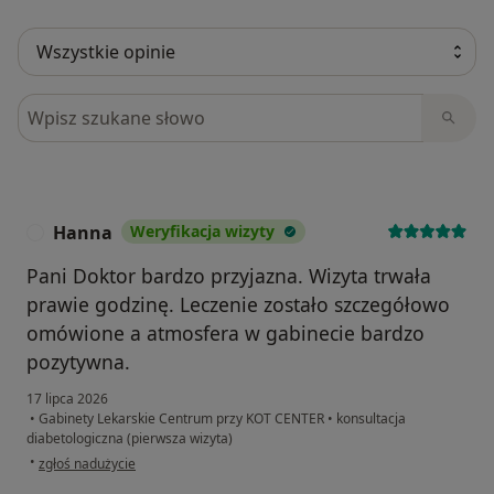
Szukaj w opiniach
Hanna
Weryfikacja wizyty
H
Pani Doktor bardzo przyjazna. Wizyta trwała
prawie godzinę. Leczenie zostało szczegółowo
omówione a atmosfera w gabinecie bardzo
pozytywna.
17 lipca 2026
•
Gabinety Lekarskie Centrum przy KOT CENTER
•
konsultacja
diabetologiczna (pierwsza wizyta)
w opinii użytkownika Hanna
•
zgłoś nadużycie