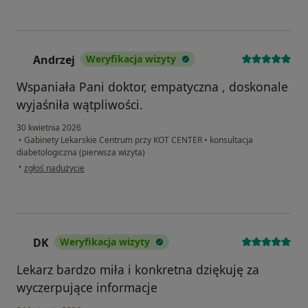
Andrzej
Weryfikacja wizyty
A
Wspaniała Pani doktor, empatyczna , doskonale
wyjaśniła wątpliwości.
30 kwietnia 2026
•
Gabinety Lekarskie Centrum przy KOT CENTER
•
konsultacja
diabetologiczna (pierwsza wizyta)
w opinii użytkownika Andrzej
•
zgłoś nadużycie
DK
Weryfikacja wizyty
D
Lekarz bardzo miła i konkretna dziękuję za
wyczerpujące informacje