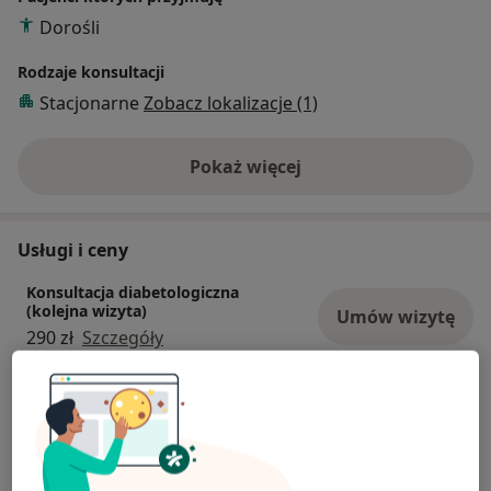
Dorośli
Rodzaje konsultacji
Stacjonarne
Zobacz lokalizacje (1)
Pokaż więcej
o doświadczeniu
Usługi i ceny
Konsultacja diabetologiczna
(kolejna wizyta)
Umów wizytę
290 zł
Szczegóły
Konsultacja diabetologiczna
(pierwsza wizyta)
Umów wizytę
320 zł
Szczegóły