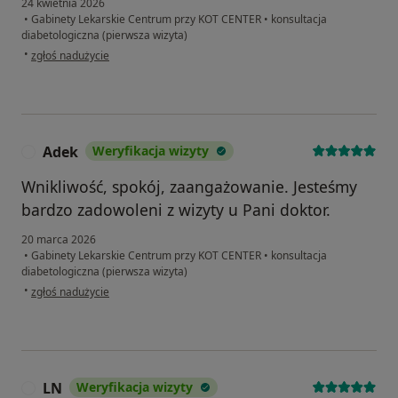
24 kwietnia 2026
•
Gabinety Lekarskie Centrum przy KOT CENTER
•
konsultacja
diabetologiczna (pierwsza wizyta)
w opinii użytkownika DK
•
zgłoś nadużycie
Adek
Weryfikacja wizyty
A
Wnikliwość, spokój, zaangażowanie. Jesteśmy
bardzo zadowoleni z wizyty u Pani doktor.
20 marca 2026
•
Gabinety Lekarskie Centrum przy KOT CENTER
•
konsultacja
diabetologiczna (pierwsza wizyta)
w opinii użytkownika Adek
•
zgłoś nadużycie
LN
Weryfikacja wizyty
L