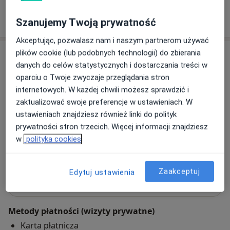
W jaki sposób ustalane są ceny?
Szanujemy Twoją prywatność
Akceptując, pozwalasz nam i naszym partnerom używać
plików cookie (lub podobnych technologii) do zbierania
Adres
danych do celów statystycznych i dostarczania treści w
oparciu o Twoje zwyczaje przeglądania stron
Gabinety Lekarskie Centrum przy KOT
internetowych. W każdej chwili możesz sprawdzić i
CENTER
zaktualizować swoje preferencje w ustawieniach. W
Powstańców Warszawy 3,
05-400
Otwock
ustawieniach znajdziesz również linki do polityk
prywatności stron trzecich. Więcej informacji znajdziesz
Powiększ mapę
w
polityka cookies
otwiera się w nowej karcie
Dostępność
Zaakceptuj
Edytuj ustawienia
Pokaż kalendarz
Metody płatności (wizyty prywatne)
Karta płatnicza