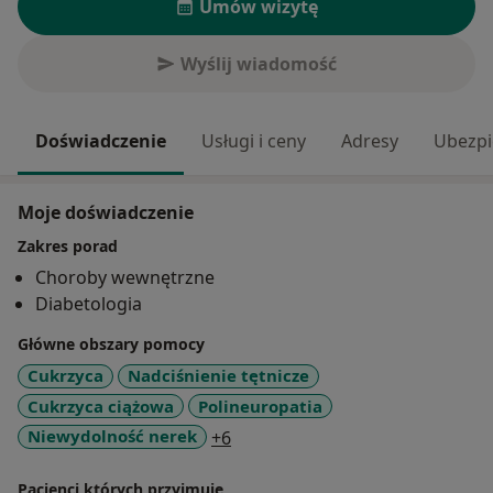
Umów wizytę
Wyślij wiadomość
Doświadczenie
Usługi i ceny
Adresy
Ubezpi
Moje doświadczenie
Zakres porad
Choroby wewnętrzne
Diabetologia
Główne obszary pomocy
Cukrzyca
Nadciśnienie tętnicze
Cukrzyca ciążowa
Polineuropatia
a11y_sr_more_diseases
Niewydolność nerek
+6
Pacjenci których przyjmuję