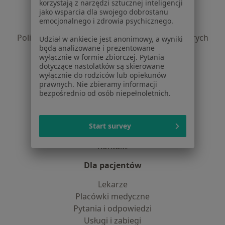
Regulamin
korzystają z narzędzi sztucznej inteligencji
jako wsparcia dla swojego dobrostanu
Polityka prywatności pacjentów
emocjonalnego i zdrowia psychicznego.
Polityka prywatności profesjonalistów
Polityka prywatności dla profesjonalistów, których
Udział w ankiecie jest anonimowy, a wyniki
będą analizowane i prezentowane
dane pozyskaliśmy samodzielnie
wyłącznie w formie zbiorczej. Pytania
Polityka cookies
dotyczące nastolatków są skierowane
Jak działają wyniki wyszukiwania
wyłącznie do rodziców lub opiekunów
prawnych. Nie zbieramy informacji
Dostępność
bezpośrednio od osób niepełnoletnich.
O nas
Praca
Rekrutujemy!
Partnerzy
Start survey
Centrum prasowe
Kontakt
Dla pacjentów
Lekarze
Placówki medyczne
Pytania i odpowiedzi
Usługi i zabiegi