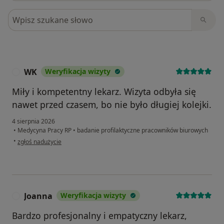
Szukaj w opiniach
WK
Weryfikacja wizyty
W
Miły i kompetentny lekarz. Wizyta odbyła się
nawet przed czasem, bo nie było długiej kolejki.
4 sierpnia 2026
•
Medycyna Pracy RP
•
badanie profilaktyczne pracowników biurowych
w opinii użytkownika WK
•
zgłoś nadużycie
Joanna
Weryfikacja wizyty
J
Bardzo profesjonalny i empatyczny lekarz,