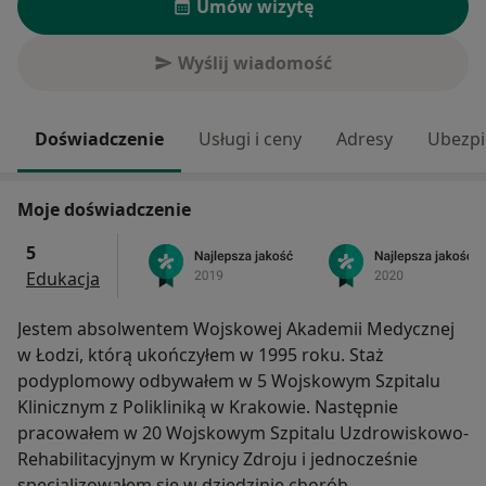
Umów wizytę
Wyślij wiadomość
Doświadczenie
Usługi i ceny
Adresy
Ubezpi
Moje doświadczenie
5
Edukacja
Jestem absolwentem Wojskowej Akademii Medycznej
w Łodzi, którą ukończyłem w 1995 roku. Staż
podyplomowy odbywałem w 5 Wojskowym Szpitalu
Klinicznym z Polikliniką w Krakowie. Następnie
pracowałem w 20 Wojskowym Szpitalu Uzdrowiskowo-
Rehabilitacyjnym w Krynicy Zdroju i jednocześnie
specjalizowałem się w dziedzinie chorób