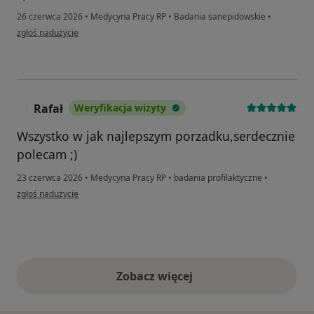
26 czerwca 2026
•
Medycyna Pracy RP
•
Badania sanepidowskie
•
w opinii użytkownika Julia
zgłoś nadużycie
Rafał
Weryfikacja wizyty
R
Wszystko w jak najlepszym porzadku,serdecznie
polecam ;)
23 czerwca 2026
•
Medycyna Pracy RP
•
badania profilaktyczne
•
w opinii użytkownika Rafał
zgłoś nadużycie
Zobacz więcej
opinie powyżej