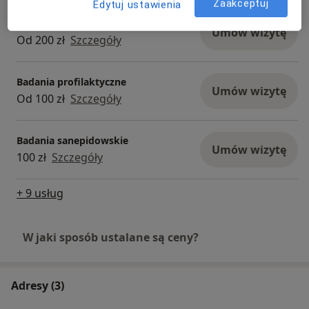
Zaakceptuj
Edytuj ustawienia
Badania kierowców
Umów wizytę
Od 200 zł
Szczegóły
Badania profilaktyczne
Umów wizytę
Od 100 zł
Szczegóły
Badania sanepidowskie
Umów wizytę
100 zł
Szczegóły
+ 9 usług
W jaki sposób ustalane są ceny?
Adresy (3)