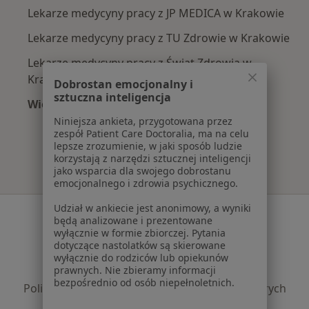
Lekarze medycyny pracy z JP MEDICA w Krakowie
Lekarze medycyny pracy z TU Zdrowie w Krakowie
Lekarze medycyny pracy z Świat Zdrowia w
Krakowie
Dobrostan emocjonalny i
sztuczna inteligencja
Więcej (3)
Więcej w kategorii: Najpopularniejsze ubezpie
Niniejsza ankieta, przygotowana przez
zespół Patient Care Doctoralia, ma na celu
lepsze zrozumienie, w jaki sposób ludzie
korzystają z narzędzi sztucznej inteligencji
jako wsparcia dla swojego dobrostanu
emocjonalnego i zdrowia psychicznego.
Udział w ankiecie jest anonimowy, a wyniki
Serwis
będą analizowane i prezentowane
wyłącznie w formie zbiorczej. Pytania
Regulamin
dotyczące nastolatków są skierowane
Polityka prywatności pacjentów
wyłącznie do rodziców lub opiekunów
prawnych. Nie zbieramy informacji
Polityka prywatności profesjonalistów
bezpośrednio od osób niepełnoletnich.
Polityka prywatności dla profesjonalistów, których
dane pozyskaliśmy samodzielnie