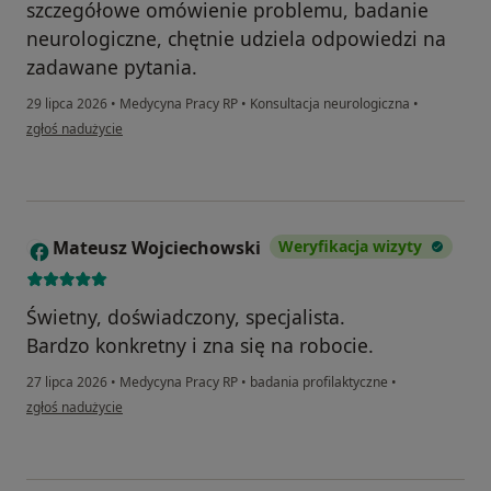
szczegółowe omówienie problemu, badanie
neurologiczne, chętnie udziela odpowiedzi na
zadawane pytania.
29 lipca 2026
•
Medycyna Pracy RP
•
Konsultacja neurologiczna
•
w opinii użytkownika Joanna
zgłoś nadużycie
Mateusz Wojciechowski
Weryfikacja wizyty
M
Świetny, doświadczony, specjalista.
Bardzo konkretny i zna się na robocie.
27 lipca 2026
•
Medycyna Pracy RP
•
badania profilaktyczne
•
w opinii użytkownika Mateusz Wojciechowski
zgłoś nadużycie