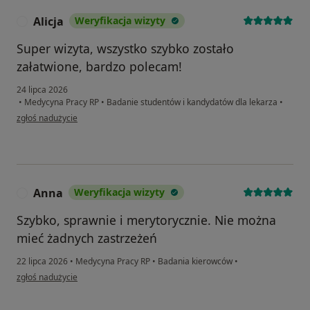
Alicja
Weryfikacja wizyty
A
Super wizyta, wszystko szybko zostało
załatwione, bardzo polecam!
24 lipca 2026
•
Medycyna Pracy RP
•
Badanie studentów i kandydatów dla lekarza
•
w opinii użytkownika Alicja
zgłoś nadużycie
Anna
Weryfikacja wizyty
A
Szybko, sprawnie i merytorycznie. Nie można
mieć żadnych zastrzeżeń
22 lipca 2026
•
Medycyna Pracy RP
•
Badania kierowców
•
w opinii użytkownika Anna
zgłoś nadużycie