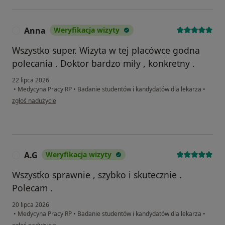
Anna
Weryfikacja wizyty
A
Wszystko super. Wizyta w tej placówce godna
polecania . Doktor bardzo miły , konkretny .
22 lipca 2026
•
Medycyna Pracy RP
•
Badanie studentów i kandydatów dla lekarza
•
w opinii użytkownika Anna
zgłoś nadużycie
A.G
Weryfikacja wizyty
A
Wszystko sprawnie , szybko i skutecznie .
Polecam .
20 lipca 2026
•
Medycyna Pracy RP
•
Badanie studentów i kandydatów dla lekarza
•
w opinii użytkownika A.G