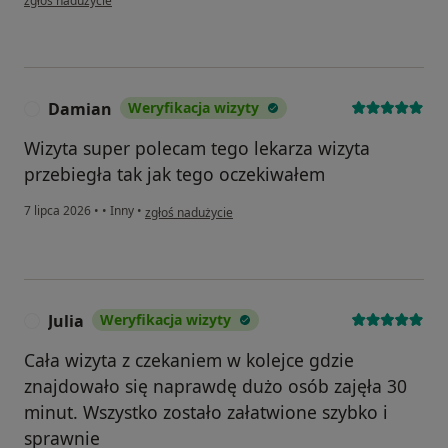
zgłoś nadużycie
Damian
Weryfikacja wizyty
D
Wizyta super polecam tego lekarza wizyta
przebiegła tak jak tego oczekiwałem
w opinii użytkownika Damian
7 lipca 2026
•
•
Inny
•
zgłoś nadużycie
Julia
Weryfikacja wizyty
J
Cała wizyta z czekaniem w kolejce gdzie
znajdowało się naprawdę dużo osób zajęła 30
minut. Wszystko zostało załatwione szybko i
sprawnie