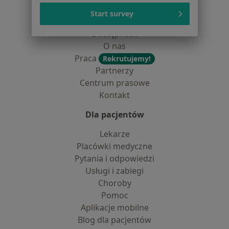
Polityka cookies
Start survey
Jak działają wyniki wyszukiwania
Dostępność
O nas
Praca
Rekrutujemy!
Partnerzy
Centrum prasowe
Kontakt
Dla pacjentów
Lekarze
Placówki medyczne
Pytania i odpowiedzi
Usługi i zabiegi
Choroby
Pomoc
Aplikacje mobilne
Blog dla pacjentów