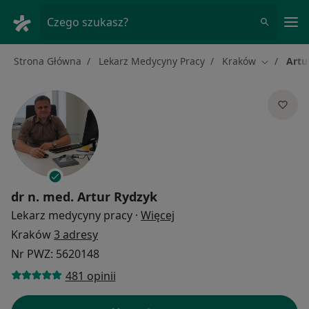
Me
Czego szukasz?
Strona Główna
Lekarz Medycyny Pracy
Kraków
Artu
Zmień mia
dr n. med.
Artur Rydzyk
O specjalizacjach
Lekarz medycyny pracy
·
Więcej
Kraków
3 adresy
Nr PWZ: 5620148
481 opinii