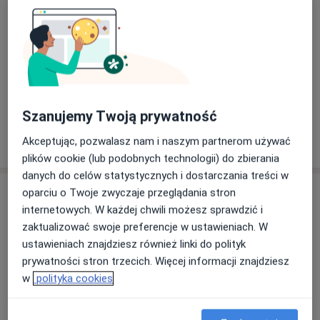
Zobacz galerię (1)
Szanujemy Twoją prywatność
Pokaż więcej
Akceptując, pozwalasz nam i naszym partnerom używać
o doświadczeniu
plików cookie (lub podobnych technologii) do zbierania
danych do celów statystycznych i dostarczania treści w
Usługi i ceny
oparciu o Twoje zwyczaje przeglądania stron
internetowych. W każdej chwili możesz sprawdzić i
Konsultacja internistyczna
zaktualizować swoje preferencje w ustawieniach. W
Umów wizytę
Od 250 zł
Szczegóły
ustawieniach znajdziesz również linki do polityk
prywatności stron trzecich. Więcej informacji znajdziesz
w
polityka cookies
Konsultacja neurologiczna
Umów wizytę
Od 200 zł
Szczegóły