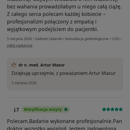
bez wahania prowadziłabym u niego całą ciążę.
Z całego serca polecam każdej kobiecie –
profesjonalizm połączony z empatią i
wyjątkowym podejściem do pacjentki.
5 sierpnia 2026
•
Gabinet Lekarski
•
konsultacja ginekologiczna + USG
•
w opinii użytkownika Karolina J.
zgłoś nadużycie
dr n. med. Artur Mazur
Dziękuję uprzejmie, z poważaniem Artur Mazur
5 sierpnia 2026
J.T
Weryfikacja wizyty
J
Polecam.Badanie wykonane profesjonalnie.Pan
doktor wszystko wyjaśnił. Jestem zadowolona