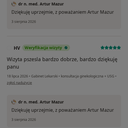
dr n. med. Artur Mazur
Dziękuję uprzejmie, z poważaniem Artur Mazur
3 sierpnia 2026
HV
Weryfikacja wizyty
H
Wizyta pszesla bardzo dobrze, bardzo dziękuję
panu
18 lipca 2026
•
Gabinet Lekarski
•
konsultacja ginekologiczna + USG
•
w opinii użytkownika HV
zgłoś nadużycie
dr n. med. Artur Mazur
Dziękuję uprzejmie, z poważaniem Artur Mazur
3 sierpnia 2026