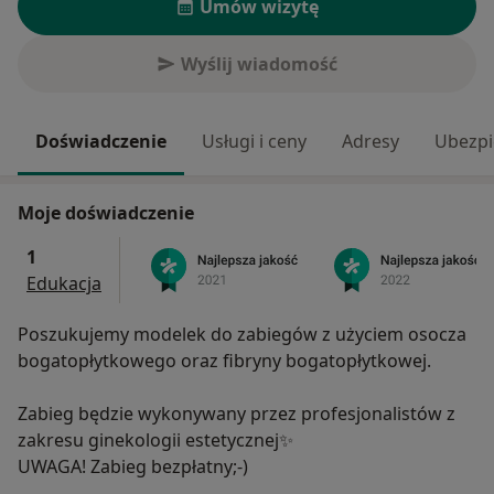
Umów wizytę
Wyślij wiadomość
Doświadczenie
Usługi i ceny
Adresy
Ubezpi
Moje doświadczenie
1
Edukacja
Poszukujemy modelek do zabiegów z użyciem osocza
bogatopłytkowego oraz fibryny bogatopłytkowej.
Zabieg będzie wykonywany przez profesjonalistów z
zakresu ginekologii estetycznej✨
UWAGA! Zabieg bezpłatny;-)