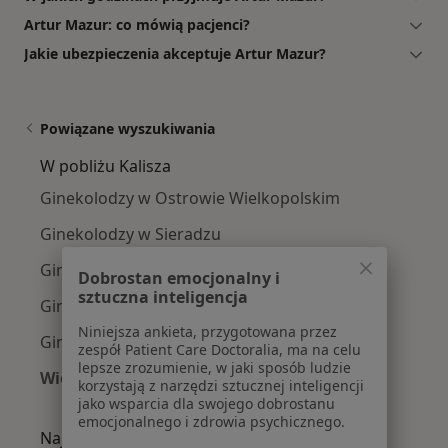
Artur Mazur: co mówią pacjenci?
Jakie ubezpieczenia akceptuje Artur Mazur?
Powiązane wyszukiwania
W pobliżu Kalisza
Ginekolodzy w Ostrowie Wielkopolskim
Ginekolodzy w Sieradzu
Ginekolodzy w Krotoszynie
Dobrostan emocjonalny i
sztuczna inteligencja
Ginekolodzy w Jarocinie
Niniejsza ankieta, przygotowana przez
Ginekolodzy w Pleszewie
zespół Patient Care Doctoralia, ma na celu
lepsze zrozumienie, w jaki sposób ludzie
Więcej (13)
korzystają z narzędzi sztucznej inteligencji
Więcej w kategorii: W pobliżu Kalisza
jako wsparcia dla swojego dobrostanu
emocjonalnego i zdrowia psychicznego.
Najczęście leczone choroby