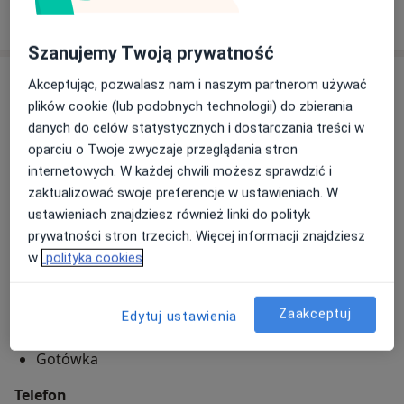
laboratoryjne jak i techniki operacyjne. Odbyłem
W jaki sposób ustalane są ceny?
kilkadziesiąt staży ginekologicznych w ośrodkach
Szanujemy Twoją prywatność
zagranicznych i polskich.
telefon/sms w sprawach ważnych dla pacjentki:
Adres
Akceptując, pozwalasz nam i naszym partnerom używać
Istnieje możliwość wizyty w dni wolne od pracy po
plików cookie (lub podobnych technologii) do zbierania
uprzednim zgłoszeniu się.
Gabinet Lekarski
danych do celów statystycznych i dostarczania treści w
Stawiszyńska 10,
62-800
Kalisz
oparciu o Twoje zwyczaje przeglądania stron
internetowych. W każdej chwili możesz sprawdzić i
zaktualizować swoje preferencje w ustawieniach. W
Powiększ mapę
otwiera się w nowej karcie
ustawieniach znajdziesz również linki do polityk
prywatności stron trzecich. Więcej informacji znajdziesz
Dostępność
w
polityka cookies
Pokaż kalendarz
Zaakceptuj
Edytuj ustawienia
Metody płatności (wizyty prywatne)
Gotówka
Telefon