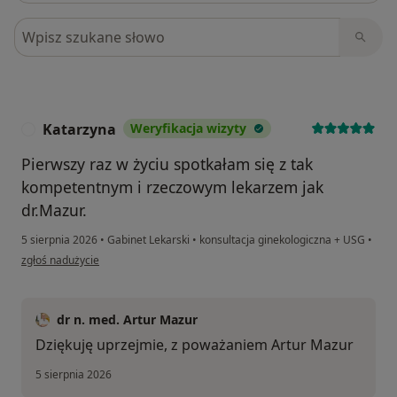
Szukaj w opiniach
Katarzyna
Weryfikacja wizyty
K
Pierwszy raz w życiu spotkałam się z tak
kompetentnym i rzeczowym lekarzem jak
dr.Mazur.
5 sierpnia 2026
•
Gabinet Lekarski
•
konsultacja ginekologiczna + USG
•
w opinii użytkownika Katarzyna
zgłoś nadużycie
dr n. med. Artur Mazur
Dziękuję uprzejmie, z poważaniem Artur Mazur
5 sierpnia 2026