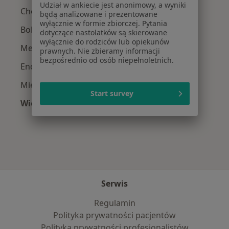
Udział w ankiecie jest anonimowy, a wyniki
Choroby ginekologiczne w Kaliszu
będą analizowane i prezentowane
wyłącznie w formie zbiorczej. Pytania
Bolesne miesiączkowanie w Kaliszu
dotyczące nastolatków są skierowane
wyłącznie do rodziców lub opiekunów
Menopauza w Kaliszu
prawnych. Nie zbieramy informacji
bezpośrednio od osób niepełnoletnich.
Endometrioza w Kaliszu
Mięśniaki macicy w Kaliszu
Start survey
Więcej (15)
Więcej w kategorii: Najczęście leczone chorob
Serwis
Regulamin
Polityka prywatności pacjentów
Polityka prywatności profesjonalistów