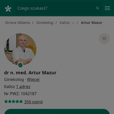
Me
Czego szukasz?
Strona Główna
Ginekolog
Kalisz
Artur Mazur
Zmień miasto
dr n. med.
Artur Mazur
O specjalizacjach
Ginekolog
·
Więcej
Kalisz
1 adres
Nr PWZ: 1042187
356 opinii