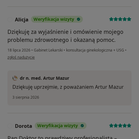
Alicja
Weryfikacja wizyty
A
Dziękuję za wyjaśnienie i omówienie mojego
problemu zdrowotnego i okazaną pomoc.
18 lipca 2026
•
Gabinet Lekarski
•
konsultacja ginekologiczna + USG
•
w opinii użytkownika Alicja
zgłoś nadużycie
dr n. med. Artur Mazur
Dziękuję uprzejmie, z poważaniem Artur Mazur
3 sierpnia 2026
Dorota
Weryfikacja wizyty
D
Pan Doktor to prawdziwy profesjonalista –