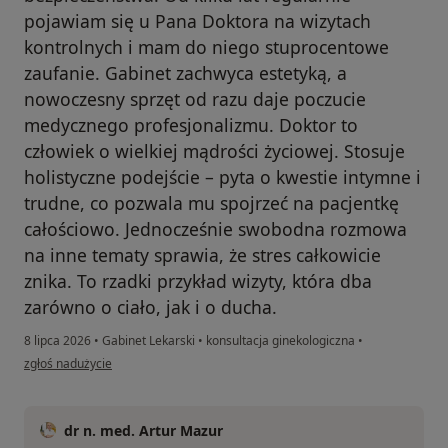
pojawiam się u Pana Doktora na wizytach
kontrolnych i mam do niego stuprocentowe
zaufanie. Gabinet zachwyca estetyką, a
nowoczesny sprzęt od razu daje poczucie
medycznego profesjonalizmu. Doktor to
człowiek o wielkiej mądrości życiowej. Stosuje
holistyczne podejście – pyta o kwestie intymne i
trudne, co pozwala mu spojrzeć na pacjentkę
całościowo. Jednocześnie swobodna rozmowa
na inne tematy sprawia, że stres całkowicie
znika. To rzadki przykład wizyty, która dba
zarówno o ciało, jak i o ducha.
8 lipca 2026
•
Gabinet Lekarski
•
konsultacja ginekologiczna
•
w opinii użytkownika KF
zgłoś nadużycie
dr n. med. Artur Mazur