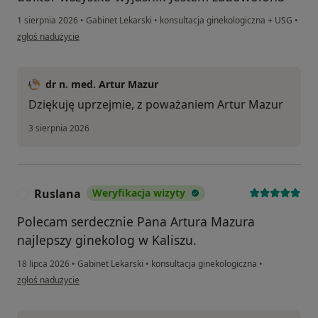
1 sierpnia 2026
•
Gabinet Lekarski
•
konsultacja ginekologiczna + USG
•
w opinii użytkownika J.T
zgłoś nadużycie
dr n. med. Artur Mazur
Dziękuję uprzejmie, z poważaniem Artur Mazur
3 sierpnia 2026
Ruslana
Weryfikacja wizyty
R
Polecam serdecznie Pana Artura Mazura
najlepszy ginekolog w Kaliszu.
18 lipca 2026
•
Gabinet Lekarski
•
konsultacja ginekologiczna
•
w opinii użytkownika Ruslana
zgłoś nadużycie