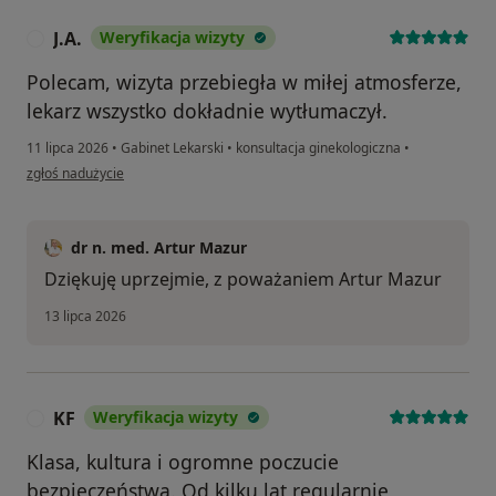
J.A.
Weryfikacja wizyty
J
Polecam, wizyta przebiegła w miłej atmosferze,
lekarz wszystko dokładnie wytłumaczył.
11 lipca 2026
•
Gabinet Lekarski
•
konsultacja ginekologiczna
•
w opinii użytkownika J.A.
zgłoś nadużycie
dr n. med. Artur Mazur
Dziękuję uprzejmie, z poważaniem Artur Mazur
13 lipca 2026
KF
Weryfikacja wizyty
K
Klasa, kultura i ogromne poczucie
bezpieczeństwa. Od kilku lat regularnie