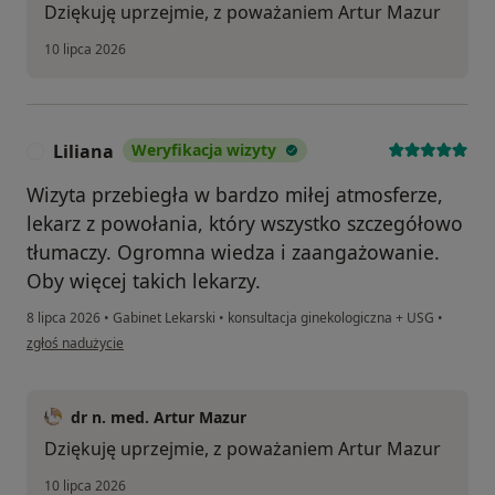
Dziękuję uprzejmie, z poważaniem Artur Mazur
10 lipca 2026
Liliana
Weryfikacja wizyty
L
Wizyta przebiegła w bardzo miłej atmosferze,
lekarz z powołania, który wszystko szczegółowo
tłumaczy. Ogromna wiedza i zaangażowanie.
Oby więcej takich lekarzy.
8 lipca 2026
•
Gabinet Lekarski
•
konsultacja ginekologiczna + USG
•
w opinii użytkownika Liliana
zgłoś nadużycie
dr n. med. Artur Mazur
Dziękuję uprzejmie, z poważaniem Artur Mazur
10 lipca 2026