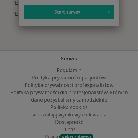
Fizjoterapeuci z Compensa w Łodzi
Start survey
Fizjoterapeuci z INTER Polska w Łodzi
Serwis
Regulamin
Polityka prywatności pacjentów
Polityka prywatności profesjonalistów
Polityka prywatności dla profesjonalistów, których
dane pozyskaliśmy samodzielnie
Polityka cookies
Jak działają wyniki wyszukiwania
Dostępność
O nas
Praca
Rekrutujemy!