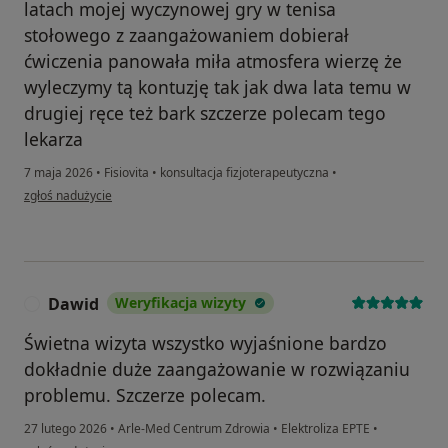
latach mojej wyczynowej gry w tenisa
stołowego z zaangażowaniem dobierał
ćwiczenia panowała miła atmosfera wierzę że
wyleczymy tą kontuzję tak jak dwa lata temu w
drugiej ręce też bark szczerze polecam tego
lekarza
7 maja 2026
•
Fisiovita
•
konsultacja fizjoterapeutyczna
•
w opinii użytkownika Henryk
zgłoś nadużycie
Dawid
Weryfikacja wizyty
D
Świetna wizyta wszystko wyjaśnione bardzo
dokładnie duże zaangażowanie w rozwiązaniu
problemu. Szczerze polecam.
27 lutego 2026
•
Arle-Med Centrum Zdrowia
•
Elektroliza EPTE
•
w opinii użytkownika Dawid