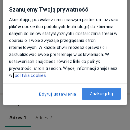
250 zł
Szczegóły
Szanujemy Twoją prywatność
Akceptując, pozwalasz nam i naszym partnerom używać
Stan ostry - Rehabilitacja
plików cookie (lub podobnych technologii) do zbierania
250 zł
Szczegóły
danych do celów statystycznych i dostarczania treści w
oparciu o Twoje zwyczaje przeglądania stron
Stan ostry - Terapia holistyczna
internetowych. W każdej chwili możesz sprawdzić i
250 zł
Szczegóły
zaktualizować swoje preferencje w ustawieniach. W
ustawieniach znajdziesz również linki do polityk
+ 52 usługi
prywatności stron trzecich. Więcej informacji znajdziesz
w
polityka cookies
W jaki sposób ustalane są ceny?
Zaakceptuj
Edytuj ustawienia
Adresy (2)
Adres 1
Adres 2