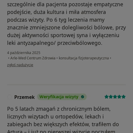
szczególnie dla pacjenta pozostaje empatyczne
podejście, duża kultura i miła atmosfera
podczas wizyty. Po 6 tyg leczenia mamy
znacznie zmniejszone dolegliwości bólowe, przy
dużej aktywności sportowej syna i wyłączeniu
leki antyzapalnego/ przeciwbólowego.
4 października 2025
•
Arle-Med Centrum Zdrowia
•
konsultacja fizjoterapeutyczna
•
w opinii użytkownika Ewelina
zgłoś nadużycie
Przemek
Weryfikacja wizyty
P
Po 5 latach zmagań z chronicznym bólem,
licznych wizytach u ortopedów, lekach i
zabiegach bez większych efektów, trafiłem do
Artura – i już po pierwszej wizycie poczułem