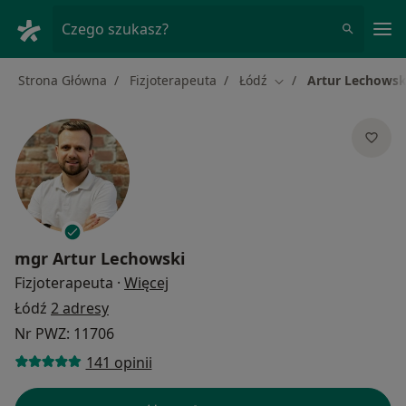
Me
Czego szukasz?
Strona Główna
Fizjoterapeuta
Łódź
Artur Lechowsk
Zmień miasto
mgr
Artur Lechowski
O specjalizacjach
Fizjoterapeuta
·
Więcej
Łódź
2 adresy
Nr PWZ: 11706
141 opinii