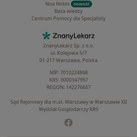
Noa Notes
nowość
Baza wiedzy
Centrum Pomocy dla Specjalisty
Kontakt
ZnanyLekarz - Strona główna
ZnanyLekarz Sp. z o.o.
ul. Kolejowa 5/7
01-217 Warszawa, Polska
NIP: ⁠7010224868
KRS: ⁠0000347997
REGON: ⁠142276657
Sąd Rejonowy dla m.st. Warszawy w Warszawie XII
Wydział Gospodarczy KRS
Facebook
otwiera się w nowej karcie