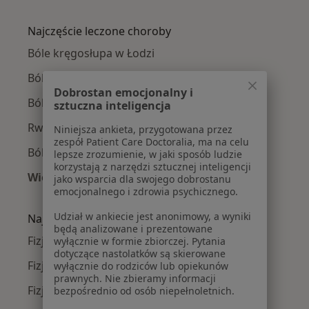
Więcej w kategorii: Fizjoterapeuci w pobliżu
Najczęście leczone choroby
Bóle kręgosłupa w Łodzi
Ból barku w Łodzi
Dobrostan emocjonalny i
Ból biodra w Łodzi
sztuczna inteligencja
Rwa kulszowa w Łodzi
Niniejsza ankieta, przygotowana przez
zespół Patient Care Doctoralia, ma na celu
Ból kolana w Łodzi
lepsze zrozumienie, w jaki sposób ludzie
korzystają z narzędzi sztucznej inteligencji
Więcej (15)
jako wsparcia dla swojego dobrostanu
emocjonalnego i zdrowia psychicznego.
Więcej w kategorii: Najczęście leczone chorob
Udział w ankiecie jest anonimowy, a wyniki
Najpopularniejsze ubezpieczenia
będą analizowane i prezentowane
Fizjoterapeuci z Allianz w Łodzi
wyłącznie w formie zbiorczej. Pytania
dotyczące nastolatków są skierowane
Fizjoterapeuci z PZU Zdrowie w Łodzi
wyłącznie do rodziców lub opiekunów
prawnych. Nie zbieramy informacji
Fizjoterapeuci z TU Zdrowie w Łodzi
bezpośrednio od osób niepełnoletnich.