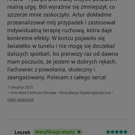
realną ulgę. Ból wyraźnie się zmniejszył, co
szczerze mnie zaskoczyło. Artur dokładnie
przeanalizował mój przypadek i zastosował
indywidualną terapię ruchową, która daje
konkretne efekty. W końcu pojawiło się
światełko w tunelu i nie mogę się doczekać
dalszych spotkań, bo pierwszy raz od dawna
mam poczucie, że jestem w dobrych rękach.
Fachowiec z powołania, skuteczny i
zaangażowany. Polecam z całego serca!
7 sierpnia 2025
•
Arle-Med Centrum Zdrowia
•
konsultacja fizjoterapeutyczna
•
w opinii użytkownika Przemek
zgłoś nadużycie
Leszek
Weryfikacja wizyty
L