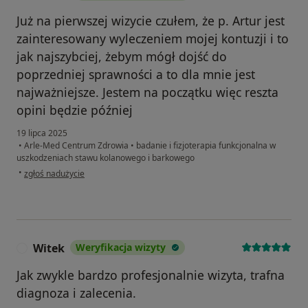
Już na pierwszej wizycie czułem, że p. Artur jest
zainteresowany wyleczeniem mojej kontuzji i to
jak najszybciej, żebym mógł dojść do
poprzedniej sprawności a to dla mnie jest
najważniejsze. Jestem na początku więc reszta
opini będzie później
19 lipca 2025
•
Arle-Med Centrum Zdrowia
•
badanie i fizjoterapia funkcjonalna w
uszkodzeniach stawu kolanowego i barkowego
w opinii użytkownika Leszek
•
zgłoś nadużycie
Witek
Weryfikacja wizyty
W
Jak zwykle bardzo profesjonalnie wizyta, trafna
diagnoza i zalecenia.