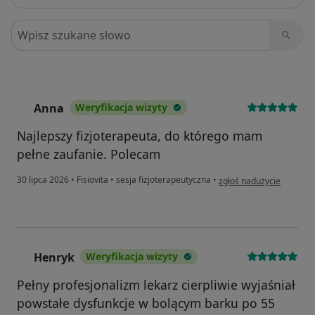
Szukaj w opiniach
Anna
Weryfikacja wizyty
A
Najlepszy fizjoterapeuta, do którego mam
pełne zaufanie. Polecam
w opinii użytkownika An
30 lipca 2026
•
Fisiovita
•
sesja fizjoterapeutyczna
•
zgłoś nadużycie
Henryk
Weryfikacja wizyty
H
Pełny profesjonalizm lekarz cierpliwie wyjaśniał
powstałe dysfunkcje w bolącym barku po 55