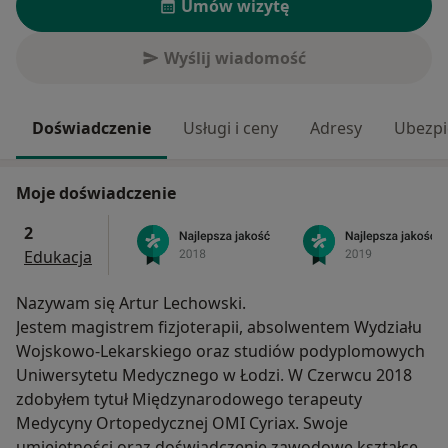
Umów wizytę
Wyślij wiadomość
Doświadczenie
Usługi i ceny
Adresy
Ubezpi
Moje doświadczenie
2
Edukacja
Nazywam się Artur Lechowski.
Jestem magistrem fizjoterapii, absolwentem Wydziału
Wojskowo-Lekarskiego oraz studiów podyplomowych
Uniwersytetu Medycznego w Łodzi. W Czerwcu 2018
zdobyłem tytuł Międzynarodowego terapeuty
Medycyny Ortopedycznej OMI Cyriax. Swoje
umiejętności oraz doświadczenie zawodowe kształcę