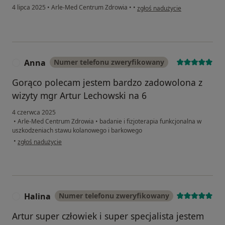
w opinii użytkownika Witek
4 lipca 2025
•
Arle-Med Centrum Zdrowia
•
•
zgłoś nadużycie
Anna
Numer telefonu zweryfikowany
A
Gorąco polecam jestem bardzo zadowolona z
wizyty mgr Artur Lechowski na 6
4 czerwca 2025
•
Arle-Med Centrum Zdrowia
•
badanie i fizjoterapia funkcjonalna w
uszkodzeniach stawu kolanowego i barkowego
w opinii użytkownika Anna
•
zgłoś nadużycie
Halina
Numer telefonu zweryfikowany
H
Artur super człowiek i super specjalista jestem