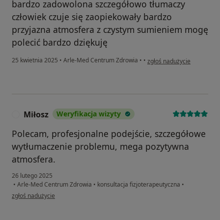
bardzo zadowolona szczegółowo tłumaczy
człowiek czuje się zaopiekowały bardzo
przyjazna atmosfera z czystym sumieniem mogę
polecić bardzo dziękuję
w opinii użytkownika Halin
25 kwietnia 2025
•
Arle-Med Centrum Zdrowia
•
•
zgłoś nadużycie
Miłosz
Weryfikacja wizyty
M
Polecam, profesjonalne podejście, szczegółowe
wytłumaczenie problemu, mega pozytywna
atmosfera.
26 lutego 2025
•
Arle-Med Centrum Zdrowia
•
konsultacja fizjoterapeutyczna
•
w opinii użytkownika Miłosz
zgłoś nadużycie