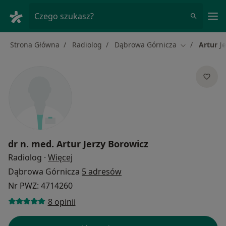
Me
Czego szukasz?
Strona Główna
Radiolog
Dąbrowa Górnicza
Artur J
Zmień miasto
dr n. med.
Artur Jerzy Borowicz
O specjalizacjach
Radiolog
·
Więcej
Dąbrowa Górnicza
5 adresów
Nr PWZ: 4714260
8 opinii