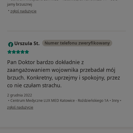
jamy brzusznej
w opinii użytkownika DK
•
zgłoś nadużycie
Urszula St.
Numer telefonu zweryfikowany
U
Pan Doktor bardzo dokładnie z
zaangażowaniem wojownika przebadał mój
brzuch. Konkretny, uprzejmy i spokojny, przez
co nie czułam strachu.
2 grudnia 2022
•
Centrum Medyczne LUX MED Katowice - Roździeńskiego 1A
•
Inny
•
w opinii użytkownika Urszula St.
zgłoś nadużycie