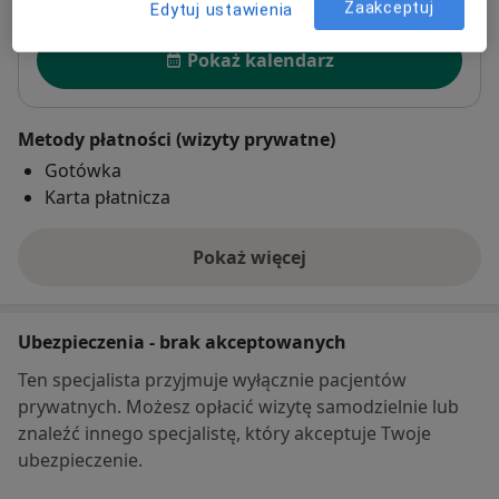
Zaakceptuj
Edytuj ustawienia
Dostępność
Pokaż kalendarz
Metody płatności (wizyty prywatne)
Gotówka
Karta płatnicza
Pokaż więcej
o adresie
Ubezpieczenia - brak akceptowanych
Ten specjalista przyjmuje wyłącznie pacjentów
prywatnych. Możesz opłacić wizytę samodzielnie lub
znaleźć innego specjalistę, który akceptuje Twoje
ubezpieczenie.