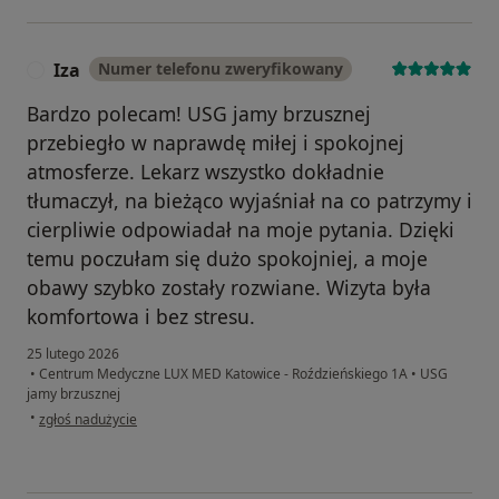
Iza
Numer telefonu zweryfikowany
I
Bardzo polecam! USG jamy brzusznej
przebiegło w naprawdę miłej i spokojnej
atmosferze. Lekarz wszystko dokładnie
tłumaczył, na bieżąco wyjaśniał na co patrzymy i
cierpliwie odpowiadał na moje pytania. Dzięki
temu poczułam się dużo spokojniej, a moje
obawy szybko zostały rozwiane. Wizyta była
komfortowa i bez stresu.
25 lutego 2026
•
Centrum Medyczne LUX MED Katowice - Roździeńskiego 1A
•
USG
jamy brzusznej
w opinii użytkownika Iza
•
zgłoś nadużycie