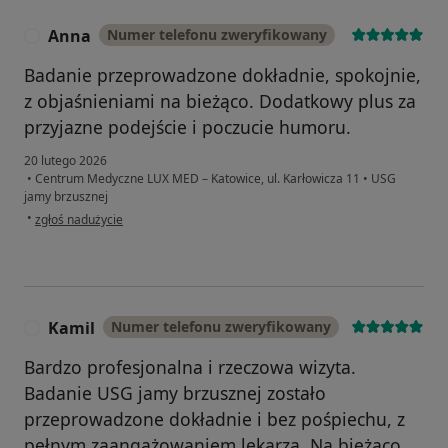
Anna
Numer telefonu zweryfikowany
A
Badanie przeprowadzone dokładnie, spokojnie,
z objaśnieniami na bieżąco. Dodatkowy plus za
przyjazne podejście i poczucie humoru.
20 lutego 2026
•
Centrum Medyczne LUX MED – Katowice, ul. Karłowicza 11
•
USG
jamy brzusznej
w opinii użytkownika Anna
•
zgłoś nadużycie
Kamil
Numer telefonu zweryfikowany
K
Bardzo profesjonalna i rzeczowa wizyta.
Badanie USG jamy brzusznej zostało
przeprowadzone dokładnie i bez pośpiechu, z
pełnym zaangażowaniem lekarza. Na bieżąco