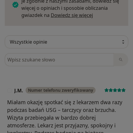
je zgodnie z naszymi zasadami, dowiedz się
więcej o opiniach i sposobie obliczania
Dowiedz się więce
gwiazdek na
Dowiedz się więcej
Szukaj w opiniach
J.M.
Numer telefonu zweryfikowany
J
Miałam okazję spotkać się z lekarzem dwa razy
podczas badań USG – tarczycy oraz brzucha.
Wizyta przebiegała w bardzo dobrej
atmosferze. Lekarz jest przyjazny, spokojny i
konkretny. Podczas badania na bieżąco