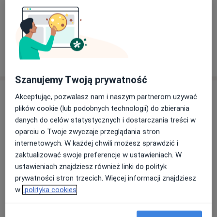
Od 339 zł
Szczegóły
+ 5 usług
W jaki sposób ustalane są ceny?
Szanujemy Twoją prywatność
Adresy (5)
Akceptując, pozwalasz nam i naszym partnerom używać
plików cookie (lub podobnych technologii) do zbierania
Adres 1
Adres 2
Adres 3
Adres 4
Adres 5
danych do celów statystycznych i dostarczania treści w
oparciu o Twoje zwyczaje przeglądania stron
internetowych. W każdej chwili możesz sprawdzić i
Centrum Medyczne GRUPA LUX MED
zaktualizować swoje preferencje w ustawieniach. W
Katowice - Roździeńskiego 1A
ustawieniach znajdziesz również linki do polityk
aleja Roździeńskiego 1a,
40-202
Katowice
prywatności stron trzecich. Więcej informacji znajdziesz
w
polityka cookies
Powiększ mapę
otwiera się w nowej karcie