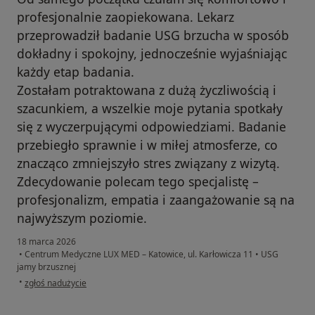
profesjonalnie zaopiekowana. Lekarz
przeprowadził badanie USG brzucha w sposób
dokładny i spokojny, jednocześnie wyjaśniając
każdy etap badania.
Zostałam potraktowana z dużą życzliwością i
szacunkiem, a wszelkie moje pytania spotkały
się z wyczerpującymi odpowiedziami. Badanie
przebiegło sprawnie i w miłej atmosferze, co
znacząco zmniejszyło stres związany z wizytą.
Zdecydowanie polecam tego specjalistę –
profesjonalizm, empatia i zaangażowanie są na
najwyższym poziomie.
18 marca 2026
•
Centrum Medyczne LUX MED – Katowice, ul. Karłowicza 11
•
USG
jamy brzusznej
w opinii użytkownika Karolina
•
zgłoś nadużycie