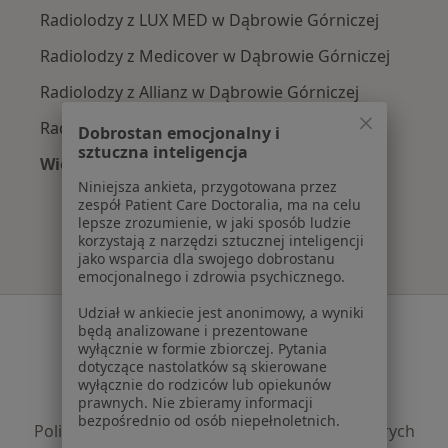
Radiolodzy z LUX MED w Dąbrowie Górniczej
Radiolodzy z Medicover w Dąbrowie Górniczej
Radiolodzy z Allianz w Dąbrowie Górniczej
Radiolodzy z NFZ w Dąbrowie Górniczej
Dobrostan emocjonalny i
sztuczna inteligencja
Więcej (2)
Więcej w kategorii: Najpopularniejsze ubezpie
Niniejsza ankieta, przygotowana przez
zespół Patient Care Doctoralia, ma na celu
lepsze zrozumienie, w jaki sposób ludzie
korzystają z narzędzi sztucznej inteligencji
jako wsparcia dla swojego dobrostanu
emocjonalnego i zdrowia psychicznego.
Udział w ankiecie jest anonimowy, a wyniki
Serwis
będą analizowane i prezentowane
wyłącznie w formie zbiorczej. Pytania
Regulamin
dotyczące nastolatków są skierowane
Polityka prywatności pacjentów
wyłącznie do rodziców lub opiekunów
prawnych. Nie zbieramy informacji
Polityka prywatności profesjonalistów
bezpośrednio od osób niepełnoletnich.
Polityka prywatności dla profesjonalistów, których