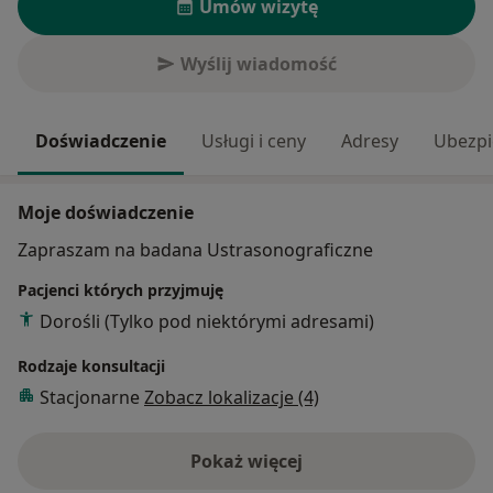
Umów wizytę
Wyślij wiadomość
Doświadczenie
Usługi i ceny
Adresy
Ubezpi
Moje doświadczenie
Zapraszam na badana Ustrasonograficzne
Pacjenci których przyjmuję
Dorośli (Tylko pod niektórymi adresami)
Rodzaje konsultacji
Stacjonarne
Zobacz lokalizacje (4)
Pokaż więcej
o doświadczeniu