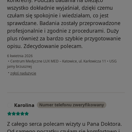
wszystko dokładnie wyjaśniał, dzięki czemu
czułam się spokojnie i wiedziałam, co jest
sprawdzane. Badania zostały przeprowadzone
profesjonalnie i zgodnie z procedurami. Duży
plus również za bardzo szybkie przygotowanie
opisu. Zdecydowanie polecam.
6 kwietnia 2026
•
Centrum Medyczne LUX MED – Katowice, ul. Karłowicza 11
•
USG
jamy brzusznej
w opinii użytkownika J.M.
•
zgłoś nadużycie
Karolina
Numer telefonu zweryfikowany
K
Z całego serca polecam wizyty u Pana Doktora.
Od samego początku czułam się komfortowo i