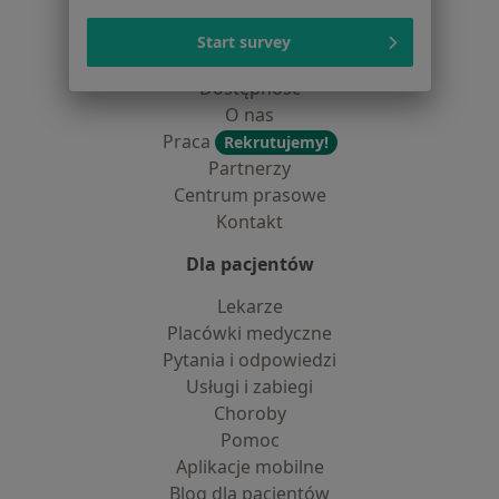
dane pozyskaliśmy samodzielnie
Polityka cookies
Start survey
Jak działają wyniki wyszukiwania
Dostępność
O nas
Praca
Rekrutujemy!
Partnerzy
Centrum prasowe
Kontakt
Dla pacjentów
Lekarze
Placówki medyczne
Pytania i odpowiedzi
Usługi i zabiegi
Choroby
Pomoc
Aplikacje mobilne
Blog dla pacjentów