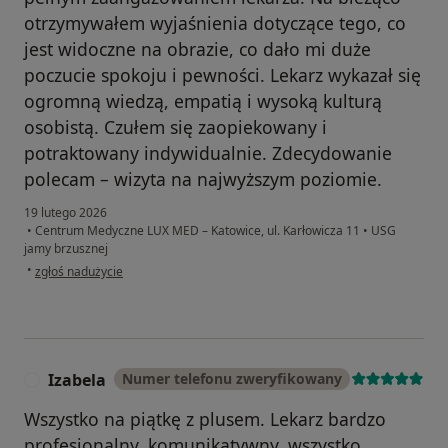
otrzymywałem wyjaśnienia dotyczące tego, co
jest widoczne na obrazie, co dało mi duże
poczucie spokoju i pewności. Lekarz wykazał się
ogromną wiedzą, empatią i wysoką kulturą
osobistą. Czułem się zaopiekowany i
potraktowany indywidualnie. Zdecydowanie
polecam – wizyta na najwyższym poziomie.
19 lutego 2026
•
Centrum Medyczne LUX MED – Katowice, ul. Karłowicza 11
•
USG
jamy brzusznej
w opinii użytkownika Kamil
•
zgłoś nadużycie
Izabela
Numer telefonu zweryfikowany
I
Wszystko na piątkę z plusem. Lekarz bardzo
profesjonalny, komunikatywny, wszystko