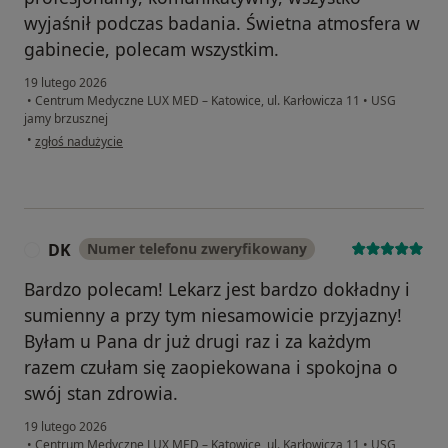
wyjaśnił podczas badania. Świetna atmosfera w
gabinecie, polecam wszystkim.
19 lutego 2026
•
Centrum Medyczne LUX MED – Katowice, ul. Karłowicza 11
•
USG
jamy brzusznej
w opinii użytkownika Izabela
•
zgłoś nadużycie
DK
Numer telefonu zweryfikowany
D
Bardzo polecam! Lekarz jest bardzo dokładny i
sumienny a przy tym niesamowicie przyjazny!
Byłam u Pana dr już drugi raz i za każdym
razem czułam się zaopiekowana i spokojna o
swój stan zdrowia.
19 lutego 2026
•
Centrum Medyczne LUX MED – Katowice, ul. Karłowicza 11
•
USG