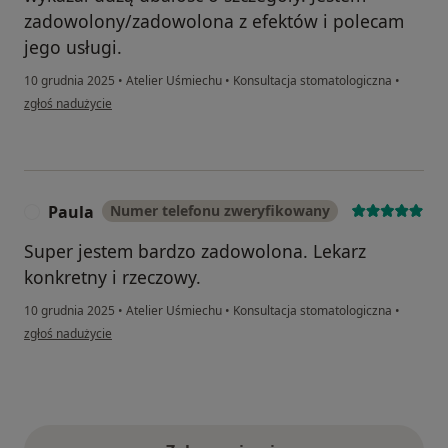
zadowolony/zadowolona z efektów i polecam
jego usługi.
10 grudnia 2025
•
Atelier Uśmiechu
•
Konsultacja stomatologiczna
•
w opinii użytkownika ML
zgłoś nadużycie
Paula
Numer telefonu zweryfikowany
P
Super jestem bardzo zadowolona. Lekarz
konkretny i rzeczowy.
10 grudnia 2025
•
Atelier Uśmiechu
•
Konsultacja stomatologiczna
•
w opinii użytkownika Paula
zgłoś nadużycie