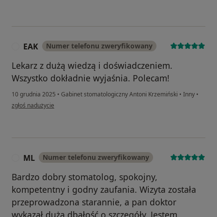
EAK
Numer telefonu zweryfikowany
E
Lekarz z dużą wiedzą i doświadczeniem.
Wszystko dokładnie wyjaśnia. Polecam!
10 grudnia 2025
•
Gabinet stomatologiczny Antoni Krzemiński
•
Inny
•
w opinii użytkownika EAK
zgłoś nadużycie
ML
Numer telefonu zweryfikowany
M
Bardzo dobry stomatolog, spokojny,
kompetentny i godny zaufania. Wizyta została
przeprowadzona starannie, a pan doktor
wykazał dużą dbałość o szczegóły. Jestem