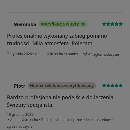
Weronika
Weryfikacja wizyty
W
Profesjonalnie wykonany zabieg pomimo
trudności. Miła atmosfera. Polecam!
w opinii użytkownika 
7 stycznia 2026
•
Atelier Uśmiechu
•
usunięcie zęba
•
zgłoś nadużycie
Piotr
Numer telefonu zweryfikowany
P
Bardzo profesjonalnie podejście do leczenia.
Świetny specjalista.
10 grudnia 2025
•
Atelier Uśmiechu
•
Badanie stomatologiczne + leczenie zębów
•
w opinii użytkownika Piotr
zgłoś nadużycie