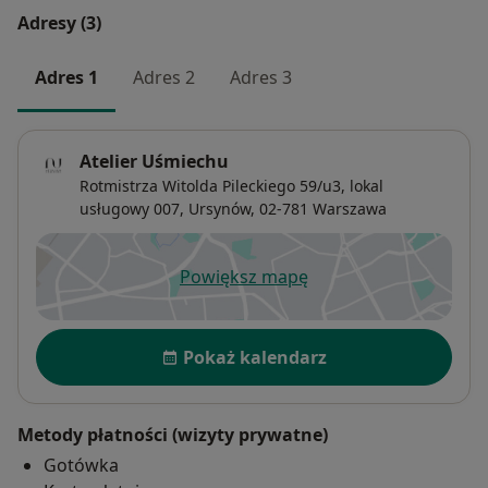
Adresy (3)
Adres 1
Adres 2
Adres 3
Atelier Uśmiechu
Rotmistrza Witolda Pileckiego 59/u3,
lokal
usługowy 007,
Ursynów
, 02-781
Warszawa
Powiększ mapę
otwiera się w nowej karcie
Dostępność
Pokaż kalendarz
Metody płatności (wizyty prywatne)
Gotówka