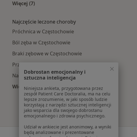
Więcej (7)
Więcej w kategorii: Stomatolodzy w pobliżu
Najczęście leczone choroby
Próchnica w Częstochowie
Ból zęba w Częstochowie
Braki zębowe w Częstochowie
Przebarwienia zębów w Częstochowie
Dobrostan emocjonalny i
Nadwrażliwość zębów w Częstochowie
sztuczna inteligencja
Więcej (15)
Niniejsza ankieta, przygotowana przez
Więcej w kategorii: Najczęście leczone chorob
zespół Patient Care Doctoralia, ma na celu
lepsze zrozumienie, w jaki sposób ludzie
korzystają z narzędzi sztucznej inteligencji
jako wsparcia dla swojego dobrostanu
emocjonalnego i zdrowia psychicznego.
Udział w ankiecie jest anonimowy, a wyniki
będą analizowane i prezentowane
Serwis