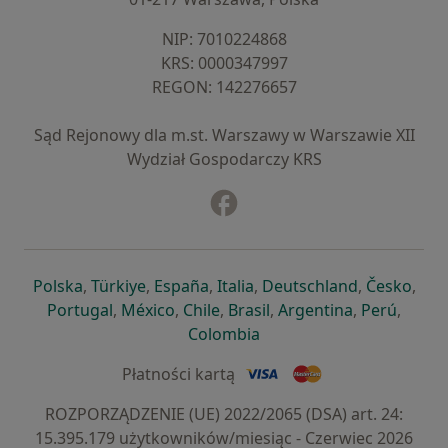
NIP: ⁠7010224868
KRS: ⁠0000347997
REGON: ⁠142276657
Sąd Rejonowy dla m.st. Warszawy w Warszawie XII
Wydział Gospodarczy KRS
Facebook
otwiera się w nowej karcie
otwiera się w nowej karcie
otwiera się w nowej karcie
otwiera się w nowej karcie
otwiera się w nowej karci
otwiera się
otwi
Polska
,
Türkiye
,
España
,
Italia
,
Deutschland
,
Česko
,
otwiera się w nowej karcie
otwiera się w nowej karcie
otwiera się w nowej karcie
otwiera się w nowej kar
otwiera się 
otwier
Portugal
,
México
,
Chile
,
Brasil
,
Argentina
,
Perú
,
otwiera się w nowej karc
Colombia
Płatności kartą
ROZPORZĄDZENIE (UE) 2022/2065 (DSA) art. 24:
15.395.179 użytkowników/miesiąc - Czerwiec 2026