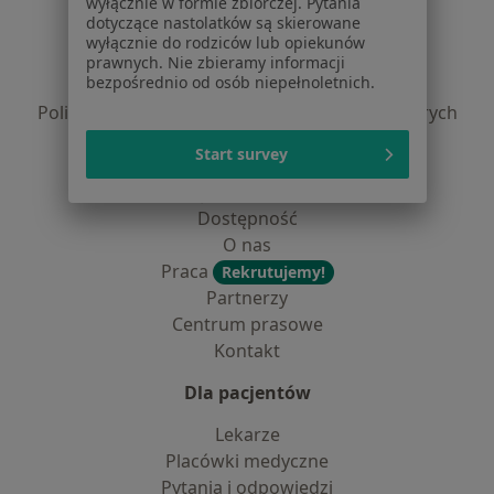
wyłącznie w formie zbiorczej. Pytania
dotyczące nastolatków są skierowane
Regulamin
wyłącznie do rodziców lub opiekunów
Polityka prywatności pacjentów
prawnych. Nie zbieramy informacji
bezpośrednio od osób niepełnoletnich.
Polityka prywatności profesjonalistów
Polityka prywatności dla profesjonalistów, których
dane pozyskaliśmy samodzielnie
Start survey
Polityka cookies
Jak działają wyniki wyszukiwania
Dostępność
O nas
Praca
Rekrutujemy!
Partnerzy
Centrum prasowe
Kontakt
Dla pacjentów
Lekarze
Placówki medyczne
Pytania i odpowiedzi