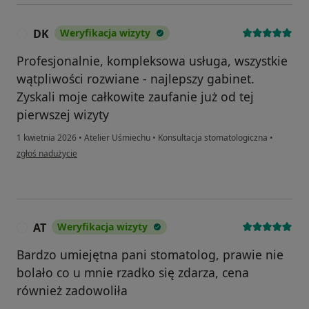
DK
Weryfikacja wizyty
D
Profesjonalnie, kompleksowa usługa, wszystkie
wątpliwości rozwiane - najlepszy gabinet.
Zyskali moje całkowite zaufanie już od tej
pierwszej wizyty
1 kwietnia 2026
•
Atelier Uśmiechu
•
Konsultacja stomatologiczna
•
w opinii użytkownika DK
zgłoś nadużycie
AT
Weryfikacja wizyty
A
Bardzo umiejętna pani stomatolog, prawie nie
bolało co u mnie rzadko się zdarza, cena
również zadowoliła