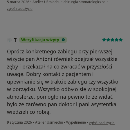
5 marca 2026
•
Atelier Uśmiechu
•
chirurgia stomatologiczna
•
w opinii użytkownika AT
zgłoś nadużycie
T
Weryfikacja wizyty
Oprócz konkretnego zabiegu przy pierwszej
wizycie pan Antoni również obejrzał wszystkie
zęby i przekazał na co zwracać w przyszłości
uwagę. Dobry kontakt z pacjentem i
upewnianie się w trakcie zabiegu czy wszystko
w porządku. Wszystko odbyło się w spokojnej
atmosferze, pomogło na pewno to że widać
było że zarówno pan doktor i pani asystentka
wiedzieli co robią.
w opinii użytkownika T
9 stycznia 2026
•
Atelier Uśmiechu
•
Wypełnienie
•
zgłoś nadużycie