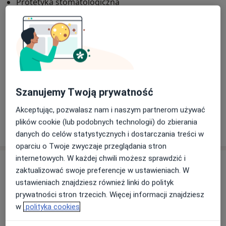
Protetyka stomatologiczna
Implantologia
Pacjenci których przyjmuję
Dorośli (Tylko pod niektórymi adresami)
Dzieci (Tylko pod niektórymi adresami)
Rodzaje konsultacji
Szanujemy Twoją prywatność
Stacjonarne
Zobacz lokalizacje (2)
Akceptując, pozwalasz nam i naszym partnerom używać
plików cookie (lub podobnych technologii) do zbierania
Pokaż więcej
o doświadczeniu
danych do celów statystycznych i dostarczania treści w
oparciu o Twoje zwyczaje przeglądania stron
internetowych. W każdej chwili możesz sprawdzić i
Usługi i ceny
zaktualizować swoje preferencje w ustawieniach. W
ustawieniach znajdziesz również linki do polityk
Konsultacja stomatologiczna
Umów wizytę
prywatności stron trzecich. Więcej informacji znajdziesz
Od 150 zł
Szczegóły
w
polityka cookies