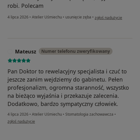
robi. Polecam
w opinii użytkownika Anna
4 lipca 2026
•
Atelier Uśmiechu
•
usunięcie zęba
•
zgłoś nadużycie
Mateusz
Numer telefonu zweryfikowany
M
Pan Doktor to rewelacyjny specjalista i czuć to
jeszcze zanim wejdziemy do gabinetu. Pełen
profesjonalizm, ogromna staranność, wszystko
na bieżąco wyjaśnia i przekazuje zalecenia.
Dodatkowo, bardzo sympatyczny człowiek.
4 lipca 2026
•
Atelier Uśmiechu
•
Stomatologia zachowawcza
•
w opinii użytkownika Mateusz
zgłoś nadużycie