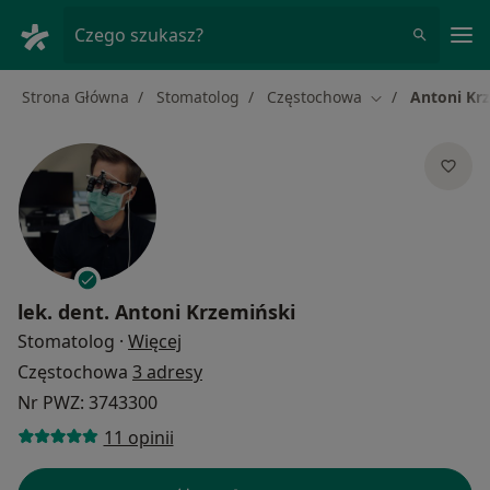
Me
Czego szukasz?
Strona Główna
Stomatolog
Częstochowa
Antoni Kr
Zmień miasto
lek. dent.
Antoni Krzemiński
O specjalizacjach
Stomatolog
·
Więcej
Częstochowa
3 adresy
Nr PWZ: 3743300
11 opinii