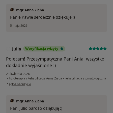
mgr Anna Zięba
Panie Pawle serdecznie dziękuję :)
5 maja 2026
Julia
Weryfikacja wizyty
J
Polecam! Przesympatyczna Pani Ania, wszystko
dokładnie wyjaśnione :)
23 kwietnia 2026
•
Fizjoterapia i Rehabilitacja Anna Zięba
•
rehabilitacja stomatologiczna
w opinii użytkownika Julia
•
zgłoś nadużycie
mgr Anna Zięba
Pani Julio bardzo dziękuję :)