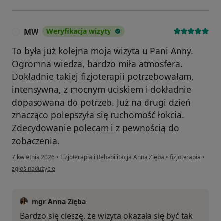
MW
Weryfikacja wizyty
M
To była już kolejna moja wizyta u Pani Anny.
Ogromna wiedza, bardzo miła atmosfera.
Dokładnie takiej fizjoterapii potrzebowałam,
intensywna, z mocnym uciskiem i dokładnie
dopasowana do potrzeb. Już na drugi dzień
znacząco polepszyła się ruchomość łokcia.
Zdecydowanie polecam i z pewnością do
zobaczenia.
7 kwietnia 2026
•
Fizjoterapia i Rehabilitacja Anna Zięba
•
fizjoterapia
•
w opinii użytkownika MW
zgłoś nadużycie
mgr Anna Zięba
Bardzo się cieszę, że wizyta okazała się być tak