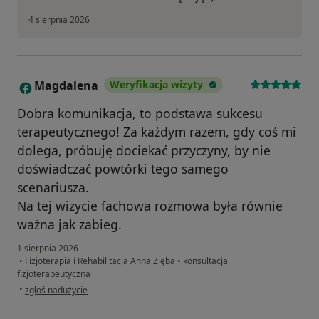
4 sierpnia 2026
Magdalena
Weryfikacja wizyty
M
Dobra komunikacja, to podstawa sukcesu
terapeutycznego! Za każdym razem, gdy coś mi
dolega, próbuję dociekać przyczyny, by nie
doświadczać powtórki tego samego
scenariusza.
Na tej wizycie fachowa rozmowa była równie
ważna jak zabieg.
1 sierpnia 2026
•
Fizjoterapia i Rehabilitacja Anna Zięba
•
konsultacja
fizjoterapeutyczna
w opinii użytkownika Magdalena
•
zgłoś nadużycie