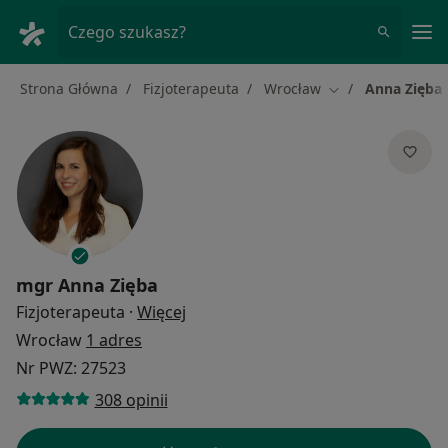
Me
Czego szukasz?
Strona Główna
Fizjoterapeuta
Wrocław
Anna Zięba
Zmień miasto
mgr
Anna Zięba
O specjalizacjach
Fizjoterapeuta
·
Więcej
Wrocław
1 adres
Nr PWZ: 27523
308 opinii