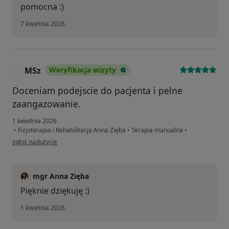
pomocna :)
7 kwietnia 2026
MSz
Weryfikacja wizyty
M
Doceniam podejscie do pacjenta i pelne
zaangazowanie.
1 kwietnia 2026
•
Fizjoterapia i Rehabilitacja Anna Zięba
•
Terapia manualna
•
w opinii użytkownika MSz
zgłoś nadużycie
mgr Anna Zięba
Pięknie dziękuję :)
1 kwietnia 2026