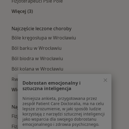
Fizjoterapeuci Psie Pole
Więcej (3)
Więcej w kategorii: Fizjoterapeuci w pobliżu
Najczęście leczone choroby
Bóle kręgosłupa w Wrocławiu
Ból barku w Wrocławiu
Ból biodra w Wrocławiu
Ból kolana w Wrocławiu
Rwa kulszowa w Wrocławiu
Dobrostan emocjonalny i
sztuczna inteligencja
Więcej (15)
Więcej w kategorii: Najczęście leczone chorob
Niniejsza ankieta, przygotowana przez
zespół Patient Care Doctoralia, ma na celu
Najpopularniejsze ubezpieczenia
lepsze zrozumienie, w jaki sposób ludzie
korzystają z narzędzi sztucznej inteligencji
Fizjoterapeuci z Allianz w Wrocławiu
jako wsparcia dla swojego dobrostanu
emocjonalnego i zdrowia psychicznego.
Fizjoterapeuci z Medicover w Wrocławiu