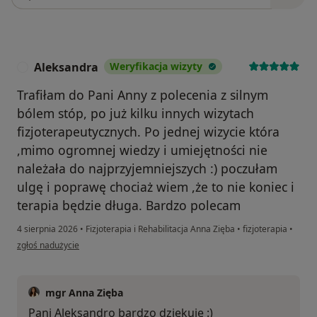
Aleksandra
Weryfikacja wizyty
A
Trafiłam do Pani Anny z polecenia z silnym
bólem stóp, po już kilku innych wizytach
fizjoterapeutycznych. Po jednej wizycie która
,mimo ogromnej wiedzy i umiejętności nie
należała do najprzyjemniejszych :) poczułam
ulgę i poprawę chociaż wiem ,że to nie koniec i
terapia będzie długa. Bardzo polecam
4 sierpnia 2026
•
Fizjoterapia i Rehabilitacja Anna Zięba
•
fizjoterapia
•
w opinii użytkownika Aleksandra
zgłoś nadużycie
mgr Anna Zięba
Pani Aleksandro bardzo dziękuję :)