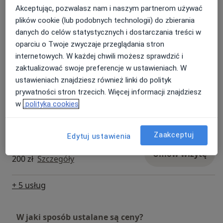
Akceptując, pozwalasz nam i naszym partnerom używać
Drenaż limfatyczny
plików cookie (lub podobnych technologii) do zbierania
Umów wizytę
200 zł
Szczegóły
danych do celów statystycznych i dostarczania treści w
oparciu o Twoje zwyczaje przeglądania stron
internetowych. W każdej chwili możesz sprawdzić i
Fizjoterapia
zaktualizować swoje preferencje w ustawieniach. W
Umów wizytę
200 zł
Szczegóły
ustawieniach znajdziesz również linki do polityk
prywatności stron trzecich. Więcej informacji znajdziesz
w
polityka cookies
Masaż
Umów wizytę
200 zł
Szczegóły
Zaakceptuj
Edytuj ustawienia
Rehabilitacja stomatologiczna
Umów wizytę
200 zł
Szczegóły
+ 5 usług
W jaki sposób ustalane są ceny?