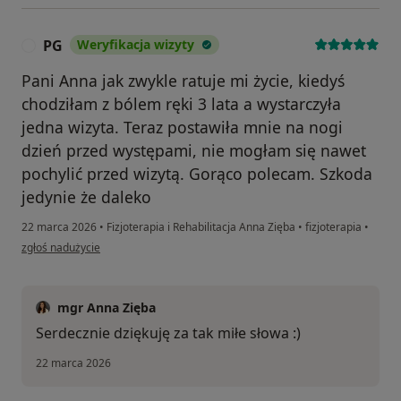
PG
Weryfikacja wizyty
P
Pani Anna jak zwykle ratuje mi życie, kiedyś
chodziłam z bólem ręki 3 lata a wystarczyła
jedna wizyta. Teraz postawiła mnie na nogi
dzień przed występami, nie mogłam się nawet
pochylić przed wizytą. Gorąco polecam. Szkoda
jedynie że daleko
22 marca 2026
•
Fizjoterapia i Rehabilitacja Anna Zięba
•
fizjoterapia
•
w opinii użytkownika PG
zgłoś nadużycie
mgr Anna Zięba
Serdecznie dziękuję za tak miłe słowa :)
22 marca 2026