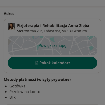
Adres
Fizjoterapia i Rehabilitacja Anna Zięba
Sterowcowa 20a,
Fabryczna
, 54-130
Wrocław
Powiększ mapę
otwiera się w nowej karcie
Dostępność
Pokaż kalendarz
Metody płatności (wizyty prywatne)
Gotówka
Przelew na konto
Blik