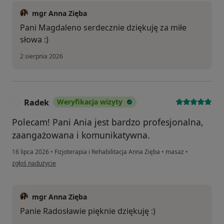
mgr Anna Zięba
Pani Magdaleno serdecznie dziękuję za miłe
słowa :)
2 sierpnia 2026
Radek
Weryfikacja wizyty
R
Polecam! Pani Ania jest bardzo profesjonalna,
zaangażowana i komunikatywna.
16 lipca 2026
•
Fizjoterapia i Rehabilitacja Anna Zięba
•
masaż
•
w opinii użytkownika Radek
zgłoś nadużycie
mgr Anna Zięba
Panie Radosławie pięknie dziękuję :)