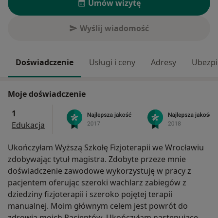
Umów wizytę
Wyślij wiadomość
Doświadczenie
Usługi i ceny
Adresy
Ubezpi
Moje doświadczenie
1
Edukacja
Ukończyłam Wyższą Szkołę Fizjoterapii we Wrocławiu
zdobywając tytuł magistra. Zdobyte przeze mnie
doświadczenie zawodowe wykorzystuję w pracy z
pacjentem oferując szeroki wachlarz zabiegów z
dziedziny fizjoterapii i szeroko pojętej terapii
manualnej. Moim głównym celem jest powrót do
zdrowia moich Pacjentów. Ukończyłam następujące