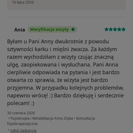
16 lipca 2026
Ania
Weryfikacja wizyty
A
Byłam u Pani Anny dwukrotnie z powodu
sztywności karku i mięśni żwacza. Za każdym
razem wychodziłam z wizyty czując znaczną
ulgę, zaopiekowana i wysłuchana. Pani Anna
cierpliwie odpowiada na pytania i jest bardzo
otwarta co sprawia, że wizyta jest bardzo
przyjemna. W przypadku kolejnych problemów,
napewno wrócę! :) Bardzo dziękuję i serdecznie
polecam! :)
30 czerwca 2026
•
Fizjoterapia i Rehabilitacja Anna Zięba
•
konsultacja
fizjoterapeutyczna
w opinii użytkownika Ania
•
zgłoś nadużycie