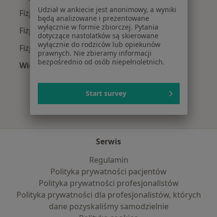
Udział w ankiecie jest anonimowy, a wyniki
Fizjoterapeuci z POLMED w Wrocławiu
będą analizowane i prezentowane
wyłącznie w formie zbiorczej. Pytania
Fizjoterapeuci z INTER Polska w Wrocławiu
dotyczące nastolatków są skierowane
wyłącznie do rodziców lub opiekunów
Fizjoterapeuci z Compensa w Wrocławiu
prawnych. Nie zbieramy informacji
bezpośrednio od osób niepełnoletnich.
Więcej (7)
Więcej w kategorii: Najpopularniejsze ubezpie
Start survey
Serwis
Regulamin
Polityka prywatności pacjentów
Polityka prywatności profesjonalistów
Polityka prywatności dla profesjonalistów, których
dane pozyskaliśmy samodzielnie