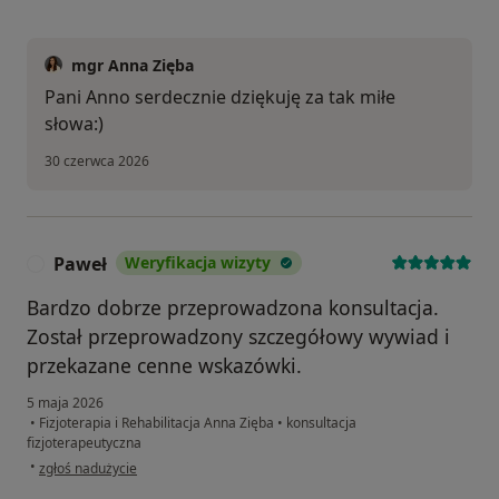
mgr Anna Zięba
Pani Anno serdecznie dziękuję za tak miłe
słowa:)
30 czerwca 2026
Paweł
Weryfikacja wizyty
P
Bardzo dobrze przeprowadzona konsultacja.
Został przeprowadzony szczegółowy wywiad i
przekazane cenne wskazówki.
5 maja 2026
•
Fizjoterapia i Rehabilitacja Anna Zięba
•
konsultacja
fizjoterapeutyczna
w opinii użytkownika Paweł
•
zgłoś nadużycie