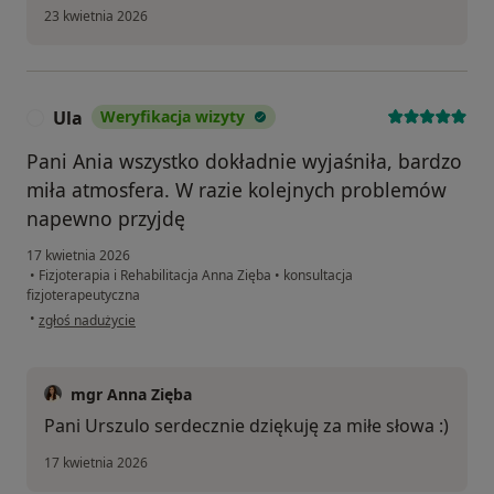
23 kwietnia 2026
Ula
Weryfikacja wizyty
U
Pani Ania wszystko dokładnie wyjaśniła, bardzo
miła atmosfera. W razie kolejnych problemów
napewno przyjdę
17 kwietnia 2026
•
Fizjoterapia i Rehabilitacja Anna Zięba
•
konsultacja
fizjoterapeutyczna
w opinii użytkownika Ula
•
zgłoś nadużycie
mgr Anna Zięba
Pani Urszulo serdecznie dziękuję za miłe słowa :)
17 kwietnia 2026