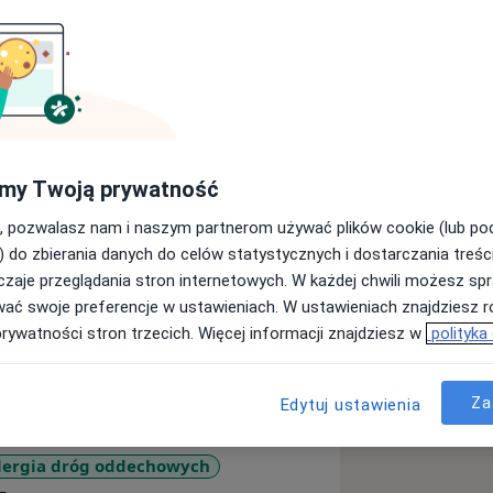
ergologii. Posiadam kilkunastoletnie
my Twoją prywatność
ię w Szpitalu Klinicznym im. Karola
monologii, Alergologii Dziecięcej i
, pozwalasz nam i naszym partnerom używać plików cookie (lub p
współautorem doniesień zjazdowych,
) do zbierania danych do celów statystycznych i dostarczania treśc
logii oraz uczestnikiem wielu
zaje przeglądania stron internetowych. W każdej chwili możesz spr
Polskiego Towarzystwa
wać swoje preferencje w ustawieniach. W ustawieniach znajdziesz ró
prywatności stron trzecich. Więcej informacji znajdziesz w
polityka
cego, ze szczególnym uwzględnieniem
 i oskrzeli, astma), chorób zakaźnych
owe zapalenie skóry, alergiczny nieżyt
Za
Edytuj ustawienia
esie prawidłowego żywienia i rozwoju
lergia dróg oddechowych
ziecięcego.