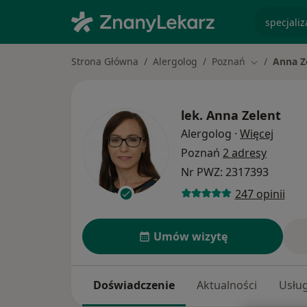
specjaliz
Strona Główna
Alergolog
Poznań
Anna Z
Zmień miast
lek.
Anna Zelent
O spec
Alergolog
·
Więcej
Poznań
2 adresy
Nr PWZ: 2317393
247 opinii
Umów wizytę
Doświadczenie
Aktualności
Usług