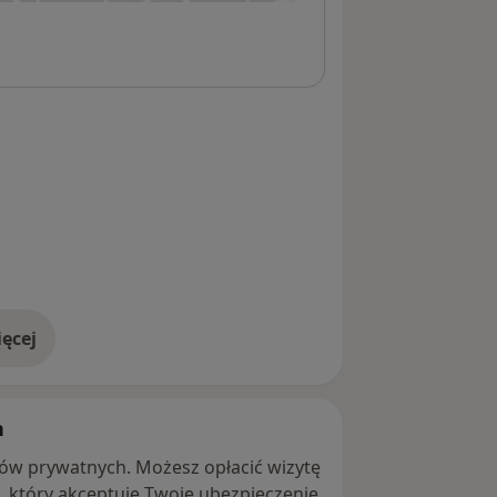
ęcej
adresie
h
ntów prywatnych. Możesz opłacić wizytę
ę, który akceptuje Twoje ubezpieczenie.