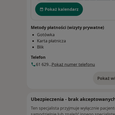
Dostępność
Pokaż kalendarz
Metody płatności (wizyty prywatne)
Gotówka
Karta płatnicza
Blik
Telefon
61 629...
Pokaż numer telefonu
Pokaż wi
o 
Ubezpieczenia - brak akceptowanyc
Ten specjalista przyjmuje wyłącznie pacje
samodzielnie lub znaleźć innego specjalist