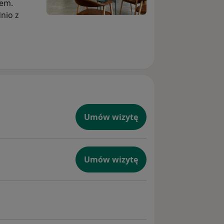
iem.
nio z
Umów wizytę
Umów wizytę