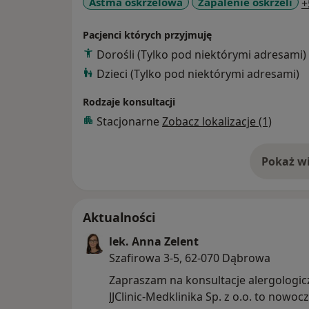
Astma oskrzelowa
Zapalenie oskrzeli
+
Przeprowadzam diagnostykę z wykorzysta
naskórkowych testów płatkowych TrueTest 
Pacjenci których przyjmuję
W zakresie diagnostyki obrazowej chorób 
Dorośli (Tylko pod niektórymi adresami)
Prowadzę immunoterapię swoistą (odczula
Dzieci (Tylko pod niektórymi adresami)
roztoczy kurzu domowego, pyłków traw, dr
Moją pasją zawsze była praca z dziećmi, k
Rodzaje konsultacji
satysfakcję.
Stacjonarne
Zobacz lokalizacje (1)
Pokaż wi
o 
Aktualności
lek. Anna Zelent
Szafirowa 3-5, 62-070 Dąbrowa
Zapraszam na konsultacje alergologic
JJClinic-Medklinika Sp. z o.o. to nowoc