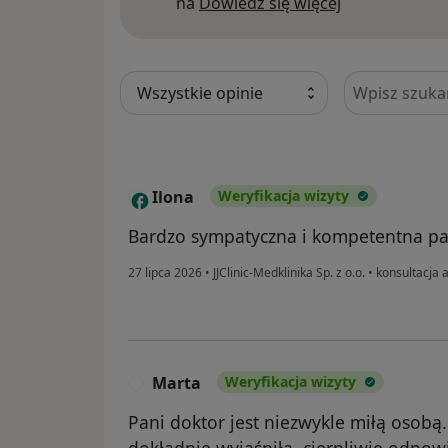
Dowiedz się w
na
Dowiedz się więcej
Szukaj w opi
Ilona
Weryfikacja wizyty
I
Bardzo sympatyczna i kompetentna pan
27 lipca 2026
•
JJClinic-Medklinika Sp. z o.o.
•
konsultacja 
Marta
Weryfikacja wizyty
M
Pani doktor jest niezwykle miłą osobą
dokładnie wyjaśniła, cierpliwie odpowi