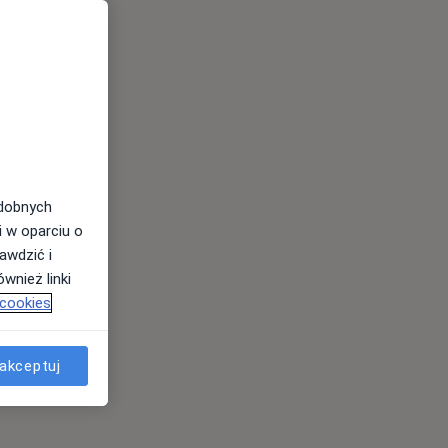
odobnych
i w oparciu o
awdzić i
wnież linki
 cookies
akceptuj