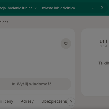
acja, badanie lub nazwisko
miasto lub dzielnica
elent
o
Dziś
9 Sie
jalizacjach
Ta kl
Wyślij wiadomość
i i ceny
Adresy
Ubezpieczenia
Opinie (247)