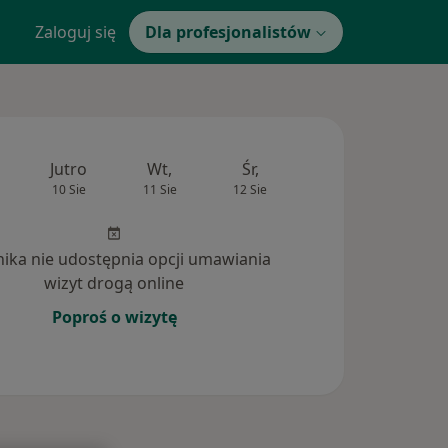
Zaloguj się
Dla profesjonalistów
Jutro
Wt,
Śr,
Czw,
Pt,
10 Sie
11 Sie
12 Sie
13 Sie
14 Si
inika nie udostępnia opcji umawiania
wizyt drogą online
Poproś o wizytę