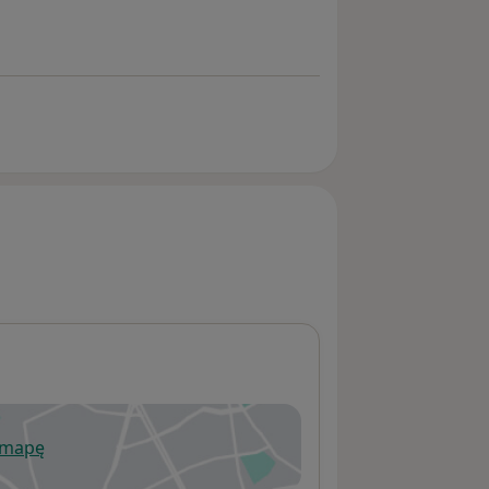
 mapę
wiera się w nowej karcie