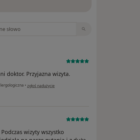
ięcej o opiniach
niach
i doktor. Przyjazna wizyta.
w opinii użytkownika Ilona
alergologiczna
•
zgłoś nadużycie
. Podczas wizyty wszystko
edziała na nasze pytania i z dużą