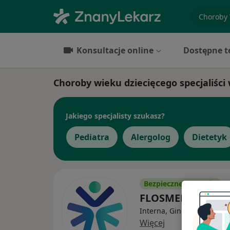
specjaliz
Konsultacje online
Dostępne t
Choroby wieku dziecięcego specjaliści
Jakiego specjalisty szukasz?
Pediatra
Alergolog
Dietetyk
Bezpieczne płatności
FLOSMED
Interna, Ginekologia, Urol
Więcej