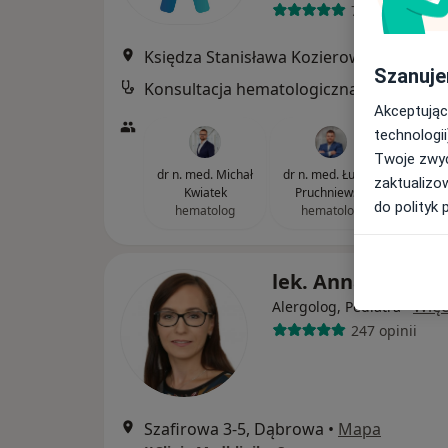
7382 opinie
Księdza Stanisława Kozierowskiego 2
Szanuje
Konsultacja hematologiczna
Akceptując
technologii
Twoje zwyc
dr n. med. Michał
dr n. med. Łukasz
zaktualizo
Kwiatek
Pruchniewski
do polityk 
hematolog
hematolog
lek. Anna Zelent
·
Więc
Alergolog, Pediatra
247 opinii
Szafirowa 3-5, Dąbrowa
•
Mapa