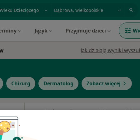
acja, badanie lub nazwisko
miasto lub dzielnica
erminy
Język
Przyjmuje dzieci
Wi
 w
Jak działają wyniki wysz
Chirurg
Dermatolog
Zobacz więcej
Dziś
Jutro
Sob,
Ndz,
6 Sie
7 Sie
8 Sie
9 Sie
·
ogia
Umawianie online nie jest dostępne