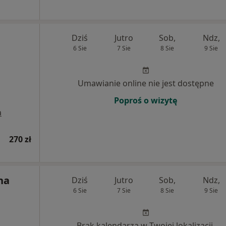
Dziś
Jutro
Sob,
Ndz,
6 Sie
7 Sie
8 Sie
9 Sie
Umawianie online nie jest dostępne
Poproś o wizytę
a
270 zł
na
Dziś
Jutro
Sob,
Ndz,
6 Sie
7 Sie
8 Sie
9 Sie
Brak kalendarza w Twojej lokalizacji.