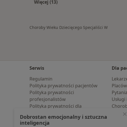
Więcej (13)
Więcej w kategorii: W pobliżu
Choroby Wieku Dziecięcego Specjaliści W
Serwis
Dla pa
Regulamin
Lekarz
Polityka prywatności pacjentów
Placów
Polityka prywatności
Pytani
profesjonalistów
Usługi 
Polityka prywatności dla
Choro
profesjonalistów, których dane
Pomoc
Dobrostan emocjonalny i sztuczna
pozyskaliśmy samodzielnie
Aplika
inteligencja
Polityka cookies
Blog d