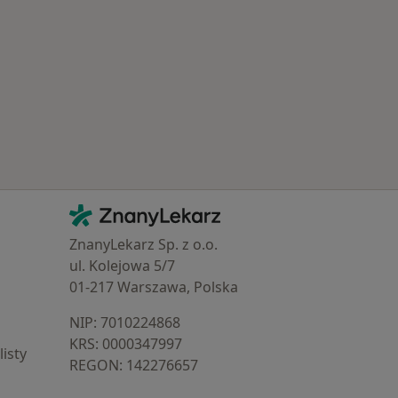
Schorzenia w
Kontakt
ZnanyLekarz - Strona główna
ZnanyLekarz Sp. z o.o.
ul. Kolejowa 5/7
01-217 Warszawa, Polska
NIP: ⁠7010224868
KRS: ⁠0000347997
isty
REGON: ⁠142276657