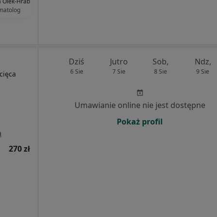
a Olek-Hrab
matolog
Dziś
Jutro
Sob,
Ndz,
6 Sie
7 Sie
8 Sie
9 Sie
cięca
Umawianie online nie jest dostępne
Pokaż profil
a
270 zł