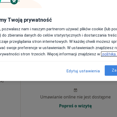
Pokaż profil
4, Skórzewo
•
Mapa
my Twoją prywatność
300 zł
, pozwalasz nam i naszym partnerom używać plików cookie (lub p
) do zbierania danych do celów statystycznych i dostarczania treśc
zaje przeglądania stron internetowych. W każdej chwili możesz spr
wać swoje preferencje w ustawieniach. W ustawieniach znajdziesz ró
prywatności stron trzecich. Więcej informacji znajdziesz w
polityka
Za
Edytuj ustawienia
Dziś
Jutro
Sob,
Ndz,
6 Sie
7 Sie
8 Sie
9 Sie
ej
Umawianie online nie jest dostępne
Poproś o wizytę