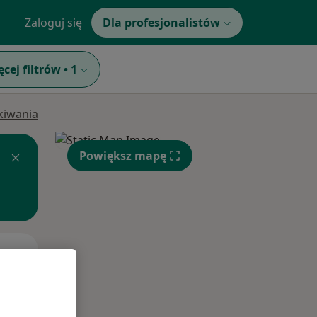
Zaloguj się
Dla profesjonalistów
ęcej filtrów
•
1
ukiwania
Powiększ mapę
Pon,
Wt,
Śr,
10 Sie
11 Sie
12 Sie