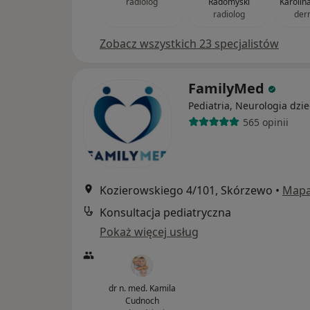
radiolog
Radomyski
Karolin
radiolog
der
Zobacz wszystkich 23 specjalistów
FamilyMed
Pediatria, Neurologia dzie
565 opinii
Kozierowskiego 4/101, Skórzewo
•
Map
Konsultacja pediatryczna
Pokaż więcej usług
dr n. med. Kamila
Cudnoch