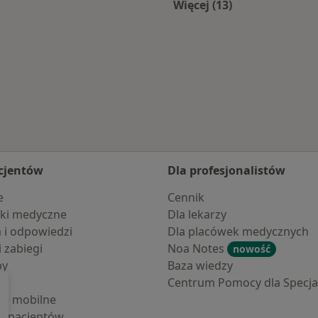
Więcej (13)
Więcej w kategorii: 
cjentów
Dla profesjonalistów
e
Cennik
ki medyczne
Dla lekarzy
a i odpowiedzi
Dla placówek medycznych
i zabiegi
Noa Notes
nowość
by
Baza wiedzy
Centrum Pomocy dla Specjal
cje mobilne
la pacjentów