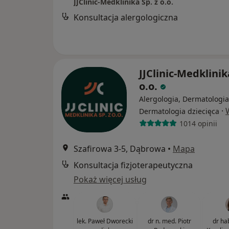
JJClinic-Medklinika Sp. z o.o.
Konsultacja alergologiczna
JJClinic-Medklinik
o.o.
Alergologia, Dermatologia
·
Dermatologia dziecięca
1014 opinii
Szafirowa 3-5, Dąbrowa
•
Mapa
Konsultacja fizjoterapeutyczna
Pokaż więcej usług
lek. Paweł Dworecki
dr n. med. Piotr
dr ha