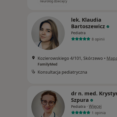
neurolog dziecięcy
lek. Klaudia
Bartoszewicz
Pediatra
8 opinii
Kozierowskiego 4/101, Skórzewo
•
Map
FamilyMed
Konsultacja pediatryczna
dr n. med. Krysty
Szpura
·
Więcej
Pediatra
1 opinia