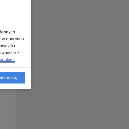
odobnych
i w oparciu o
awdzić i
wnież linki
 cookies
akceptuj
Pon,
Wt,
Śr,
10 Sie
11 Sie
12 Sie