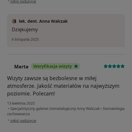
•
zgłoś nadużycie
lek. dent. Anna Walczak
Dziękujemy
6 listopada 2025
Marta
Weryfikacja wizyty
M
Wizyty zawsze są bezbolesne w miłej
atmosferze. Jakość materiałów na najwyższym
poziomie. Polecam!
13 kwietnia 2025
•
Specjalistyczny gabinet stomatologiczny Anny Walczak
•
Stomatologia
zachowawcza
w opinii użytkownika Marta
•
zgłoś nadużycie