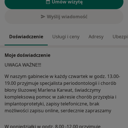
Umów wizytę
Wyślij wiadomość
Doświadczenie
Usługi i ceny
Adresy
Ubezpi
Moje doświadczenie
UWAGA WAŻNE!!!
W naszym gabinecie w każdy czwartek w godz. 13.00-
19.00 przyjmuje specjalista periodontologii i chorób
błony śluzowej Marlena Karwat, świadczymy
kompleksową pomoc w zakresie chorób przyzębia i
implantoprotetyki, zapisy telefoniczne, brak
możliwości zapisu online, serdecznie zapraszamy
W poniedziałki w godz. 8.00 -12.00 przyjmuje