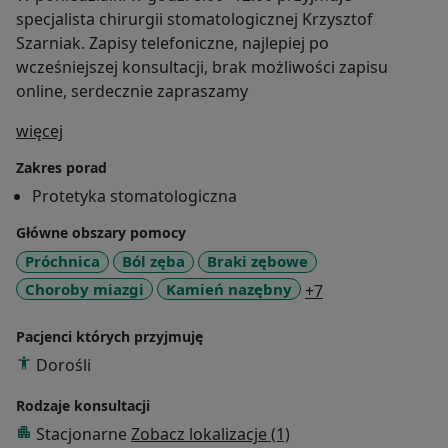
specjalista chirurgii stomatologicznej Krzysztof
Szarniak. Zapisy telefoniczne, najlepiej po
wcześniejszej konsultacji, brak możliwości zapisu
online, serdecznie zapraszamy
O mnie
więcej
Zakres porad
Protetyka stomatologiczna
Główne obszary pomocy
Próchnica
Ból zęba
Braki zębowe
a11y_sr_more_d
Choroby miazgi
Kamień nazębny
+7
Pacjenci których przyjmuję
Dorośli
Rodzaje konsultacji
Stacjonarne
Zobacz lokalizacje (1)