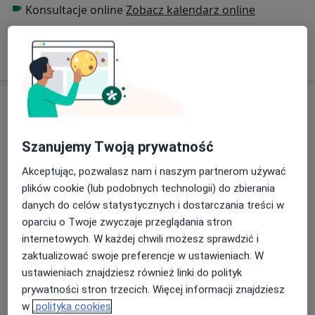
Konsultacje online
Zobacz kalendarz online
Pokaż więcej
o doświadczeniu
Usługi i ceny
Konsultacja protetyczna
Umów wizytę
Szanujemy Twoją prywatność
Od 200 zł
Szczegóły
Akceptując, pozwalasz nam i naszym partnerom używać
plików cookie (lub podobnych technologii) do zbierania
Badania diagnostyczne
Umów wizytę
danych do celów statystycznych i dostarczania treści w
Od 200 zł
Szczegóły
oparciu o Twoje zwyczaje przeglądania stron
internetowych. W każdej chwili możesz sprawdzić i
Chirurgia stomatologiczna
zaktualizować swoje preferencje w ustawieniach. W
Umów wizytę
Od 300 zł
Szczegóły
ustawieniach znajdziesz również linki do polityk
prywatności stron trzecich. Więcej informacji znajdziesz
w
polityka cookies
Interwencja endodontyczna