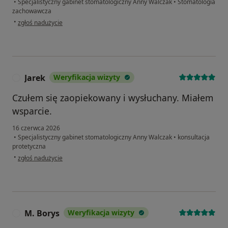
•
Specjalistyczny gabinet stomatologiczny Anny Walczak
•
Stomatologia
zachowawcza
w opinii użytkownika Anna
•
zgłoś nadużycie
Jarek
Weryfikacja wizyty
J
Czułem się zaopiekowany i wysłuchany. Miałem
wsparcie.
16 czerwca 2026
•
Specjalistyczny gabinet stomatologiczny Anny Walczak
•
konsultacja
protetyczna
w opinii użytkownika Jarek
•
zgłoś nadużycie
M. Borys
Weryfikacja wizyty
M