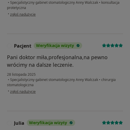
•
Specjalistyczny gabinet stomatologiczny Anny Walczak
•
konsultacja
protetyczna
w opinii użytkownika Wojciech
•
zgłoś nadużycie
Pacjent
Weryfikacja wizyty
P
Pani doktor miła,profesjonalna,na pewno
wrócimy na dalsze leczenie.
28 listopada 2025
•
Specjalistyczny gabinet stomatologiczny Anny Walczak
•
chirurgia
stomatologiczna
w opinii użytkownika Pacjent
•
zgłoś nadużycie
Julia
Weryfikacja wizyty
J