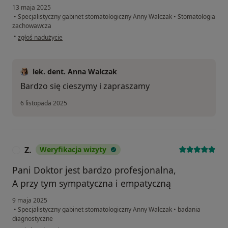
13 maja 2025
•
Specjalistyczny gabinet stomatologiczny Anny Walczak
•
Stomatologia
zachowawcza
w opinii użytkownika Pacjent
•
zgłoś nadużycie
lek. dent. Anna Walczak
Bardzo się cieszymy i zapraszamy
6 listopada 2025
Z.
Weryfikacja wizyty
Z
Pani Doktor jest bardzo profesjonalna,
A przy tym sympatyczna i empatyczną
9 maja 2025
•
Specjalistyczny gabinet stomatologiczny Anny Walczak
•
badania
diagnostyczne
w opinii użytkownika Z.