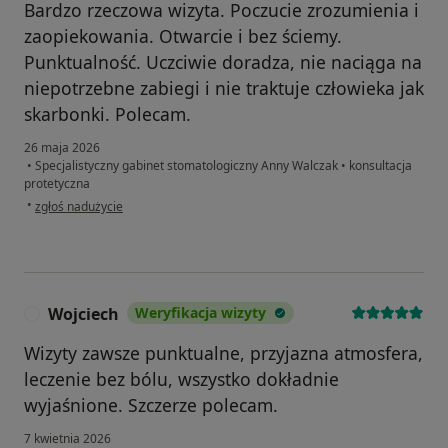
Bardzo rzeczowa wizyta. Poczucie zrozumienia i
zaopiekowania. Otwarcie i bez ściemy.
Punktualność. Uczciwie doradza, nie naciąga na
niepotrzebne zabiegi i nie traktuje człowieka jak
skarbonki. Polecam.
26 maja 2026
•
Specjalistyczny gabinet stomatologiczny Anny Walczak
•
konsultacja
protetyczna
w opinii użytkownika M. Borys
•
zgłoś nadużycie
Wojciech
Weryfikacja wizyty
W
Wizyty zawsze punktualne, przyjazna atmosfera,
leczenie bez bólu, wszystko dokładnie
wyjaśnione. Szczerze polecam.
7 kwietnia 2026