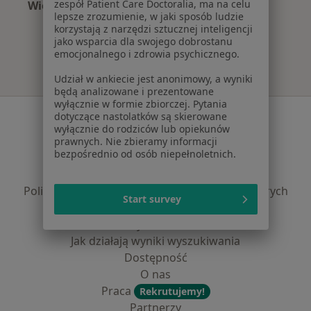
zespół Patient Care Doctoralia, ma na celu
Więcej (15)
lepsze zrozumienie, w jaki sposób ludzie
Więcej w kategorii: Najczęście leczone chorob
korzystają z narzędzi sztucznej inteligencji
jako wsparcia dla swojego dobrostanu
emocjonalnego i zdrowia psychicznego.
Udział w ankiecie jest anonimowy, a wyniki
będą analizowane i prezentowane
wyłącznie w formie zbiorczej. Pytania
Serwis
dotyczące nastolatków są skierowane
wyłącznie do rodziców lub opiekunów
Regulamin
prawnych. Nie zbieramy informacji
bezpośrednio od osób niepełnoletnich.
Polityka prywatności pacjentów
Polityka prywatności profesjonalistów
Polityka prywatności dla profesjonalistów, których
Start survey
dane pozyskaliśmy samodzielnie
Polityka cookies
Jak działają wyniki wyszukiwania
Dostępność
O nas
Praca
Rekrutujemy!
Partnerzy