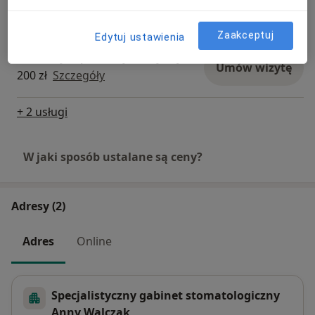
Umów wizytę
Od 300 zł
Szczegóły
Zaakceptuj
Edytuj ustawienia
Profilaktyka próchnicy/fluoryzacja
Umów wizytę
200 zł
Szczegóły
+ 2 usługi
W jaki sposób ustalane są ceny?
Adresy (2)
Adres
Online
Specjalistyczny gabinet stomatologiczny
Anny Walczak