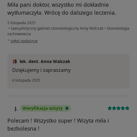
Miła pani doktor, wszystko mi dokładnie
wytłumaczyła. Wrócę do dalszego leczenia.
5 listopada 2025
•
Specjalistyczny gabinet stomatologiczny Anny Walczak
•
Stomatologia
zachowawcza
w opinii użytkownika Julia
•
zgłoś nadużycie
lek. dent. Anna Walczak
Dziękujemy i zapraszamy
6 listopada 2025
J.
Weryfikacja wizyty
J
Polecam ! Wszystko super ! Wizyta miła i
bezbolesna !