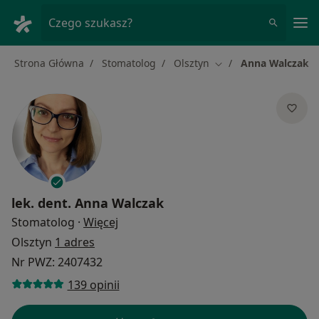
Me
Czego szukasz?
Strona Główna
Stomatolog
Olsztyn
Anna Walczak
Zmień miasto
lek. dent.
Anna Walczak
O specjalizacjach
Stomatolog
·
Więcej
Olsztyn
1 adres
Nr PWZ: 2407432
139 opinii