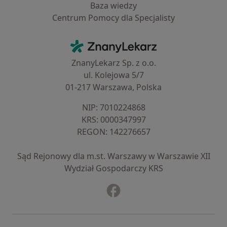
Baza wiedzy
Centrum Pomocy dla Specjalisty
Kontakt
ZnanyLekarz - Strona główna
ZnanyLekarz Sp. z o.o.
ul. Kolejowa 5/7
01-217 Warszawa, Polska
NIP: ⁠7010224868
KRS: ⁠0000347997
REGON: ⁠142276657
Sąd Rejonowy dla m.st. Warszawy w Warszawie XII
Wydział Gospodarczy KRS
Facebook
otwiera się w nowej karcie