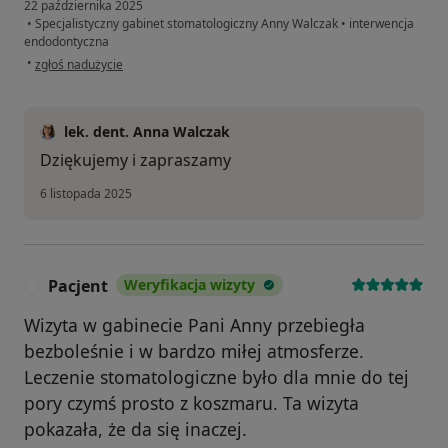
22 października 2025
•
Specjalistyczny gabinet stomatologiczny Anny Walczak
•
interwencja
endodontyczna
w opinii użytkownika J.
•
zgłoś nadużycie
lek. dent. Anna Walczak
Dziękujemy i zapraszamy
6 listopada 2025
Pacjent
Weryfikacja wizyty
P
Wizyta w gabinecie Pani Anny przebiegła
bezboleśnie i w bardzo miłej atmosferze.
Leczenie stomatologiczne było dla mnie do tej
pory czymś prosto z koszmaru. Ta wizyta
pokazała, że da się inaczej.