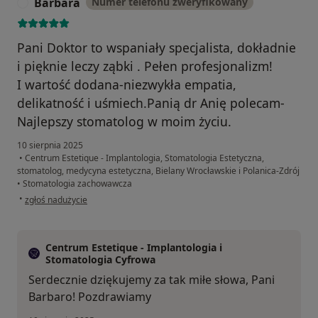
Barbara
Numer telefonu zweryfikowany
B
Pani Doktor to wspaniały specjalista, dokładnie
i pięknie leczy ząbki . Pełen profesjonalizm!
I wartość dodana-niezwykła empatia,
delikatność i uśmiech.Panią dr Anię polecam-
Najlepszy stomatolog w moim życiu.
10 sierpnia 2025
•
Centrum Estetique - Implantologia, Stomatologia Estetyczna,
stomatolog, medycyna estetyczna, Bielany Wrocławskie i Polanica-Zdrój
•
Stomatologia zachowawcza
w opinii użytkownika Barbara
•
zgłoś nadużycie
Centrum Estetique - Implantologia i
Stomatologia Cyfrowa
Serdecznie dziękujemy za tak miłe słowa, Pani
Barbaro! Pozdrawiamy