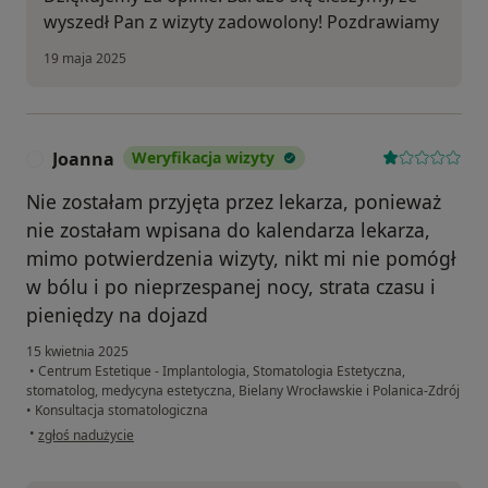
wyszedł Pan z wizyty zadowolony! Pozdrawiamy
19 maja 2025
Joanna
Weryfikacja wizyty
J
Nie zostałam przyjęta przez lekarza, ponieważ
nie zostałam wpisana do kalendarza lekarza,
mimo potwierdzenia wizyty, nikt mi nie pomógł
w bólu i po nieprzespanej nocy, strata czasu i
pieniędzy na dojazd
15 kwietnia 2025
•
Centrum Estetique - Implantologia, Stomatologia Estetyczna,
stomatolog, medycyna estetyczna, Bielany Wrocławskie i Polanica-Zdrój
•
Konsultacja stomatologiczna
w opinii użytkownika Joanna
•
zgłoś nadużycie