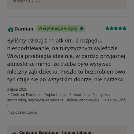
10 sierpnia 2025
Damian
Weryfikacja wizyty
D
Byliśmy dzisiaj z 11latkiem. Z rozpędu,
niespodziewanie, na turystycznym wyjeździe.
Wizyta przebiegła idealnie, w bardzo przyjaznej
atmosferze mimo, że trzeba było wyrywać
mleczny ząb dziecku. Poszło to bezproblemowo,
syn czuje się po wszystkim dobrze, nie narzeka.
3 lipca 2025
•
Centrum Estetique - Implantologia, Stomatologia Estetyczna,
stomatolog, medycyna estetyczna, Bielany Wrocławskie i Polanica-Zdrój
•
w opinii użytkownika Damian
•
zgłoś nadużycie
Centrum Estetique - Implantologia i