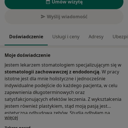
Umów wizytę
Wyślij wiadomość
Doświadczenie
Usługi i ceny
Adresy
Ubezpi
Moje doświadczenie
Jestem lekarzem stomatologiem specjalizującym się w
stomatologii zachowawczej z endodoncją
. W pracy
istotne jest dla mnie holistyczne i jednocześnie
indywidualne podejście do każdego pacjenta, w celu
zapewnienia długoterminowych oraz
satysfakcjonujących efektów leczenia. Z wykształcenia
jestem również plastykiem, stąd moją pasją jest
estetyczna odbudowa zębów. Studia odbyłam na
O mnie
więcej
Śląskim Uniwersytecie Medycznym zostając laureatką
konkursu na Najlepszego Studenta Stomatologii.
Zakres porad