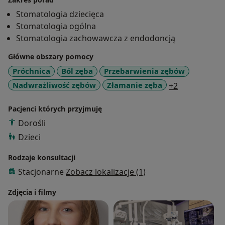
Ukończyłam liczne kursy m.in. z zakresu odbudowy
Stomatologia dziecięca
zębów, leczenia kanałowego oraz protetyki.
Stomatologia ogólna
Nieustannie uczestniczę w kongresach oraz
Stomatologia zachowawcza z endodoncją
szkoleniach stomatologicznych, a także na bieżąco
Główne obszary pomocy
śledzę i czytam literaturę naukową. Moją pasją jest
sama praca. Wolne chwile spędzam najchętniej na
Próchnica
Ból zęba
Przebarwienia zębów
świeżym powietrzu, czytam książki, maluję obrazy,
a11y_sr_mor
Nadwrażliwość zębów
Złamanie zęba
+2
wędruję po górach czy wyruszam na wyprawy
rowerowe kontemplując przyrodę.
Pacjenci których przyjmuję
Dorośli
Dzieci
Rodzaje konsultacji
Stacjonarne
Zobacz lokalizacje (1)
Zdjęcia i filmy