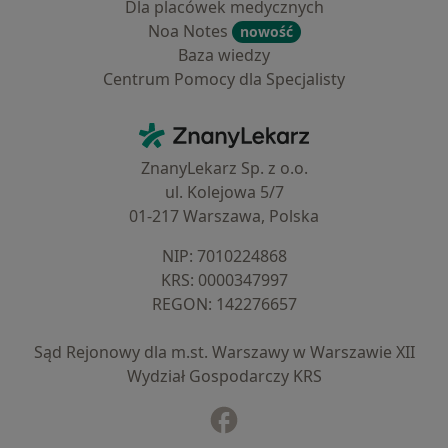
Dla placówek medycznych
Noa Notes
nowość
Baza wiedzy
Centrum Pomocy dla Specjalisty
Kontakt
ZnanyLekarz - Strona główna
ZnanyLekarz Sp. z o.o.
ul. Kolejowa 5/7
01-217 Warszawa, Polska
NIP: ⁠7010224868
KRS: ⁠0000347997
REGON: ⁠142276657
Sąd Rejonowy dla m.st. Warszawy w Warszawie XII
Wydział Gospodarczy KRS
Facebook
otwiera się w nowej karcie