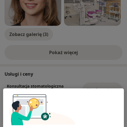
Zobacz galerię (3)
Pokaż więcej
o doświadczeniu
Usługi i ceny
Konsultacja stomatologiczna
Umów wizytę
150 zł
Szczegóły
Badanie stomatologiczne u dzieci +
plan leczenia + wizyta adaptacyjna
Umów wizytę
250 zł
Szczegóły