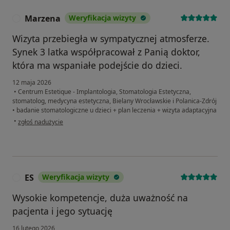
Marzena
Weryfikacja wizyty
M
Wizyta przebiegła w sympatycznej atmosferze.
Synek 3 latka współpracował z Panią doktor,
która ma wspaniałe podejście do dzieci.
12 maja 2026
•
Centrum Estetique - Implantologia, Stomatologia Estetyczna,
stomatolog, medycyna estetyczna, Bielany Wrocławskie i Polanica-Zdrój
•
badanie stomatologiczne u dzieci + plan leczenia + wizyta adaptacyjna
w opinii użytkownika Marzena
•
zgłoś nadużycie
ES
Weryfikacja wizyty
E
Wysokie kompetencje, duża uważność na
pacjenta i jego sytuację
16 lutego 2026