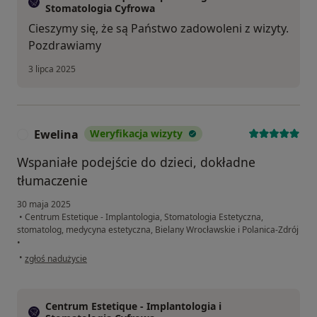
Stomatologia Cyfrowa
Cieszymy się, że są Państwo zadowoleni z wizyty.
Pozdrawiamy
3 lipca 2025
Ewelina
Weryfikacja wizyty
E
Wspaniałe podejście do dzieci, dokładne
tłumaczenie
30 maja 2025
•
Centrum Estetique - Implantologia, Stomatologia Estetyczna,
stomatolog, medycyna estetyczna, Bielany Wrocławskie i Polanica-Zdrój
•
w opinii użytkownika Ewelina
•
zgłoś nadużycie
Centrum Estetique - Implantologia i