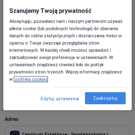
Leczenie kanałowe pod mikroskopem
Szanujemy Twoją prywatność
Od 200 zł
Szczegóły
Akceptując, pozwalasz nam i naszym partnerom używać
plików cookie (lub podobnych technologii) do zbierania
Leczenie próchnicy
danych do celów statystycznych i dostarczania treści w
Od 390 zł
Szczegóły
oparciu o Twoje zwyczaje przeglądania stron
internetowych. W każdej chwili możesz sprawdzić i
Wypełnienie kompozytowe u dzieci
zaktualizować swoje preferencje w ustawieniach. W
Od 380 zł
Szczegóły
ustawieniach znajdziesz również linki do polityk
prywatności stron trzecich. Więcej informacji znajdziesz
+ 5 usług
w
polityka cookies
W jaki sposób ustalane są ceny?
Zaakceptuj
Edytuj ustawienia
Adres
Centrum Estetique - Implantologia i