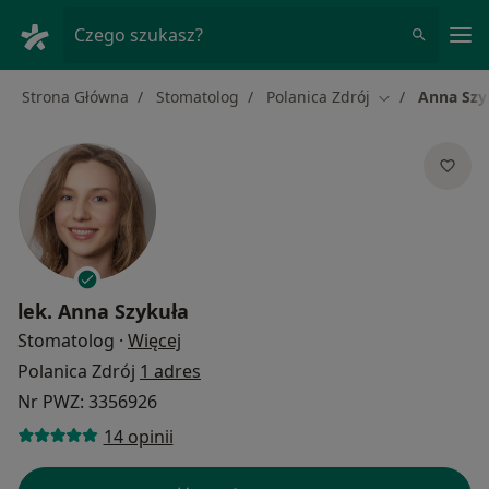
Me
Czego szukasz?
Strona Główna
Stomatolog
Polanica Zdrój
Anna Szy
Zmień miasto
lek.
Anna Szykuła
O specjalizacjach
Stomatolog
·
Więcej
Polanica Zdrój
1 adres
Nr PWZ: 3356926
14 opinii