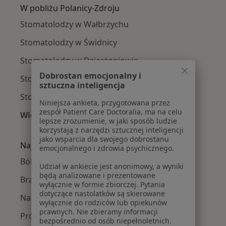
W pobliżu Polanicy-Zdroju
Stomatolodzy w Wałbrzychu
Stomatolodzy w Świdnicy
Stomatolodzy w Dzierżoniowie
Dobrostan emocjonalny i
Stomatolodzy w Kłodzku
sztuczna inteligencja
Stomatolodzy w Ząbkowicach Śląskich
Niniejsza ankieta, przygotowana przez
zespół Patient Care Doctoralia, ma na celu
Więcej (14)
lepsze zrozumienie, w jaki sposób ludzie
Więcej w kategorii: W pobliżu Polanicy-Zdroju
korzystają z narzędzi sztucznej inteligencji
jako wsparcia dla swojego dobrostanu
Najczęście leczone choroby
emocjonalnego i zdrowia psychicznego.
Ból zęba w Polanicy-Zdroju
Udział w ankiecie jest anonimowy, a wyniki
będą analizowane i prezentowane
Braki zębowe w Polanicy-Zdroju
wyłącznie w formie zbiorczej. Pytania
dotyczące nastolatków są skierowane
Nadwrażliwość zębów w Polanicy-Zdroju
wyłącznie do rodziców lub opiekunów
prawnych. Nie zbieramy informacji
Próchnica w Polanicy-Zdroju
bezpośrednio od osób niepełnoletnich.