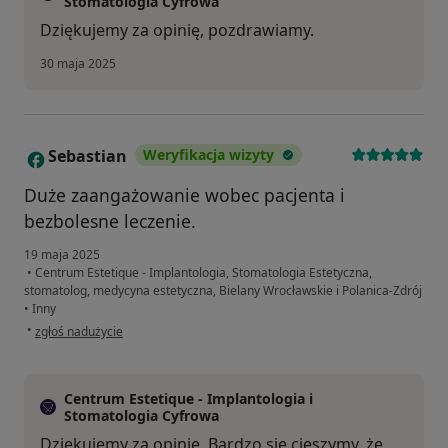
Stomatologia Cyfrowa
Dziękujemy za opinię, pozdrawiamy.
30 maja 2025
Sebastian
Weryfikacja wizyty
S
Duże zaangażowanie wobec pacjenta i
bezbolesne leczenie.
19 maja 2025
•
Centrum Estetique - Implantologia, Stomatologia Estetyczna,
stomatolog, medycyna estetyczna, Bielany Wrocławskie i Polanica-Zdrój
•
Inny
w opinii użytkownika Sebastian
•
zgłoś nadużycie
Centrum Estetique - Implantologia i
Stomatologia Cyfrowa
Dziękujemy za opinie. Bardzo się cieszymy, że