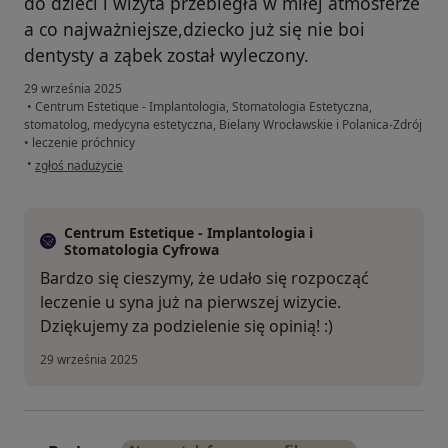
do dzieci i wizyta przebiegła w miłej atmosferze
a co najważniejsze,dziecko już się nie boi
dentysty a ząbek został wyleczony.
29 września 2025
•
Centrum Estetique - Implantologia, Stomatologia Estetyczna,
stomatolog, medycyna estetyczna, Bielany Wrocławskie i Polanica-Zdrój
•
leczenie próchnicy
w opinii użytkownika Eliza
•
zgłoś nadużycie
Centrum Estetique - Implantologia i
Stomatologia Cyfrowa
Bardzo się cieszymy, że udało się rozpocząć
leczenie u syna już na pierwszej wizycie.
Dziękujemy za podzielenie się opinią! :)
29 września 2025