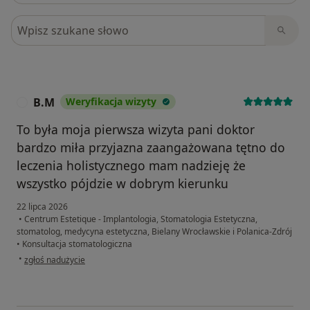
Szukaj w opiniach
B.M
Weryfikacja wizyty
B
To była moja pierwsza wizyta pani doktor
bardzo miła przyjazna zaangażowana tętno do
leczenia holistycznego mam nadzieję że
wszystko pójdzie w dobrym kierunku
22 lipca 2026
•
Centrum Estetique - Implantologia, Stomatologia Estetyczna,
stomatolog, medycyna estetyczna, Bielany Wrocławskie i Polanica-Zdrój
•
Konsultacja stomatologiczna
w opinii użytkownika B.M
•
zgłoś nadużycie