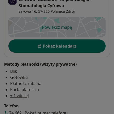
Stomatologia Cyfrowa
Łąkowa 16,
57-320
Polanica Zdrój
Powiększ mapę
otwiera się w nowej karcie
Dostępność
Pokaż kalendarz
Metody płatności (wizyty prywatne)
Blik
Gotówka
Płatność ratalna
Karta płatnicza
+ 1 więcej
Telefon
74 662...
Pokaż numer telefonu