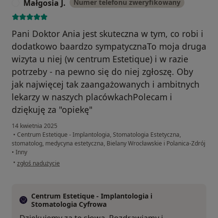
Małgosia J.
Numer telefonu zweryfikowany
M
Pani Doktor Ania jest skuteczna w tym, co robi i
dodatkowo baardzo sympatycznaTo moja druga
wizyta u niej (w centrum Estetique) i w razie
potrzeby - na pewno się do niej zgłoszę. Oby
jak najwięcej tak zaangażowanych i ambitnych
lekarzy w naszych placówkachPolecam i
dziękuję za "opiekę"
14 kwietnia 2025
•
Centrum Estetique - Implantologia, Stomatologia Estetyczna,
stomatolog, medycyna estetyczna, Bielany Wrocławskie i Polanica-Zdrój
•
Inny
w opinii użytkownika Małgosia J.
•
zgłoś nadużycie
Centrum Estetique - Implantologia i
Stomatologia Cyfrowa
Dziękujemy za te słowa. Pozdrawiamy i