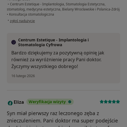
•
Centrum Estetique - Implantologia, Stomatologia Estetyczna,
stomatolog, medycyna estetyczna, Bielany Wrocławskie i Polanica-Zdrój
•
Konsultacja stomatologiczna
w opinii użytkownika ES
•
zgłoś nadużycie
Centrum Estetique - Implantologia i
Stomatologia Cyfrowa
Bardzo dziękujemy za pozytywną opinię jak
również za wyróżnienie pracy Pani doktor.
Życzymy wszystkiego dobrego!
16 lutego 2026
Eliza
Weryfikacja wizyty
E
Syn miał pierwszy raz leczonego zęba z
znieczuleniem. Pani doktor ma super podejście