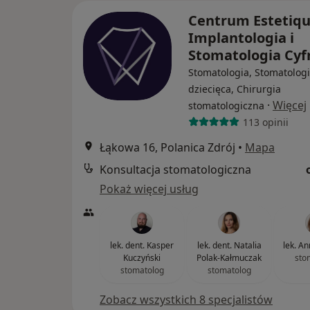
Centrum Estetiqu
Implantologia i
Stomatologia Cy
Stomatologia, Stomatolog
dziecięca, Chirurgia
·
Więcej
stomatologiczna
113 opinii
Łąkowa 16, Polanica Zdrój
•
Mapa
Konsultacja stomatologiczna
Pokaż więcej usług
lek. dent. Kasper
lek. dent. Natalia
lek. A
Kuczyński
Polak-Kałmuczak
sto
stomatolog
stomatolog
Zobacz wszystkich 8 specjalistów