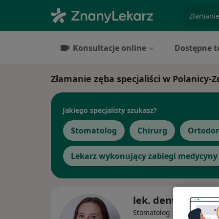
specjaliz
Konsultacje online
Dostępne t
Złamanie zęba specjaliści w Polanicy-Z
Jakiego specjalisty szukasz?
Stomatolog
Chirurg
Ortodo
Lekarz wykonujący zabiegi medycyny 
lek. dent. Olga H
·
Więcej
Stomatolog