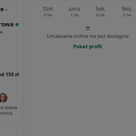
e -
Dziś
Jutro
Sob,
Ndz,
6 Sie
7 Sie
8 Sie
9 Sie
frowa
ia
Umawianie online nie jest dostępne
Pokaż profil
od 150 zł
nna Szykuła
matolog