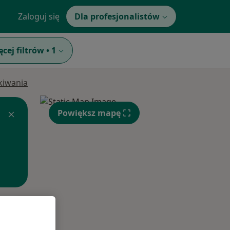
Zaloguj się
Dla profesjonalistów
ęcej filtrów
•
1
ukiwania
Powiększ mapę
Pon,
Wt,
Śr,
10 Sie
11 Sie
12 Sie