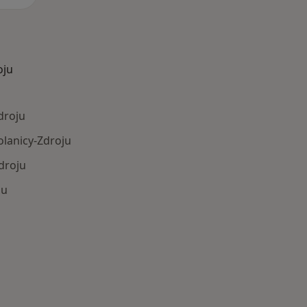
oju
droju
lanicy-Zdroju
droju
ju
Schorzenia w Polanicy-Zdroju