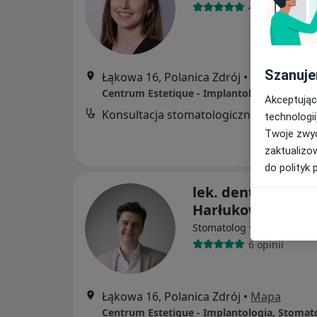
4 opinie
Szanuje
Łąkowa 16, Polanica Zdrój
•
Mapa
Akceptując
Konsultacja stomatologiczna
technologii
Twoje zwyc
zaktualizo
do polityk 
lek. dent. Maksym
Harłukowicz
·
Więcej
Stomatolog
6 opinii
Łąkowa 16, Polanica Zdrój
•
Mapa