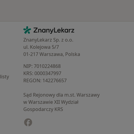
Kontakt
ZnanyLekarz - Strona główna
ZnanyLekarz Sp. z o.o.
ul. Kolejowa 5/7
01-217 Warszawa, Polska
NIP: ⁠7010224868
KRS: ⁠0000347997
isty
REGON: ⁠142276657
Sąd Rejonowy dla m.st. Warszawy
w Warszawie XII Wydział
Gospodarczy KRS
Facebook
otwiera się w nowej karcie