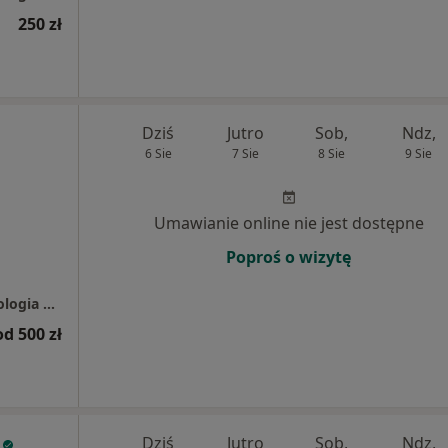
250 zł
Dziś
Jutro
Sob,
Ndz,
6 Sie
7 Sie
8 Sie
9 Sie
Umawianie online nie jest dostępne
Poproś o wizytę
Centrum Estetique - Implantologia, Stomatologia Estetyczna, stomatolog, medycyna estetyczna, Bielany Wrocławskie i Polanica-Zdrój
od 500 zł
Dziś
Jutro
Sob,
Ndz,