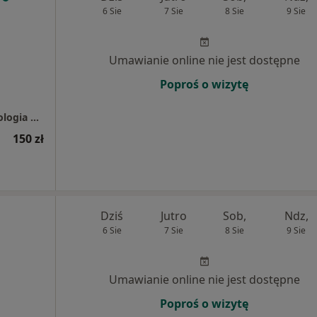
6 Sie
7 Sie
8 Sie
9 Sie
Umawianie online nie jest dostępne
Poproś o wizytę
Centrum Estetique - Implantologia, Stomatologia Estetyczna, stomatolog, medycyna estetyczna, Bielany Wrocławskie i Polanica-Zdrój
150 zł
Dziś
Jutro
Sob,
Ndz,
6 Sie
7 Sie
8 Sie
9 Sie
Umawianie online nie jest dostępne
Poproś o wizytę