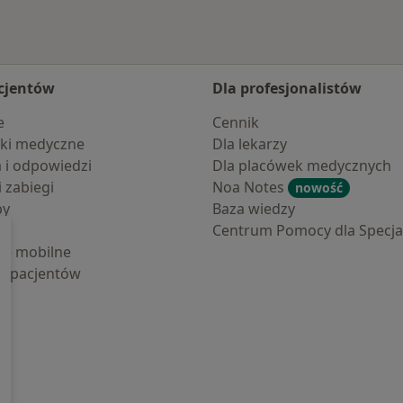
cjentów
Dla profesjonalistów
e
Cennik
ki medyczne
Dla lekarzy
a i odpowiedzi
Dla placówek medycznych
i zabiegi
Noa Notes
nowość
by
Baza wiedzy
Centrum Pomocy dla Specjal
cje mobilne
la pacjentów