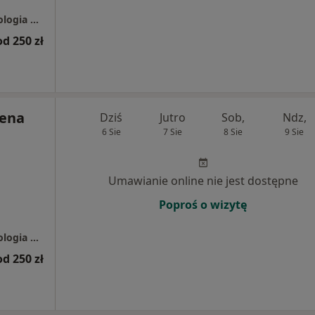
Centrum Estetique - Implantologia, Stomatologia Estetyczna, stomatolog, medycyna estetyczna, Bielany Wrocławskie i Polanica-Zdrój
od 250 zł
lena
Dziś
Jutro
Sob,
Ndz,
6 Sie
7 Sie
8 Sie
9 Sie
Umawianie online nie jest dostępne
Poproś o wizytę
Centrum Estetique - Implantologia, Stomatologia Estetyczna, stomatolog, medycyna estetyczna, Bielany Wrocławskie i Polanica-Zdrój
od 250 zł