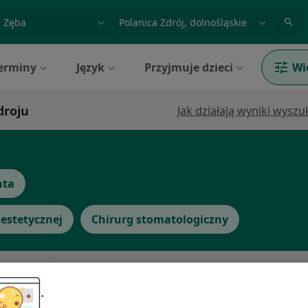
acja, badanie lub nazwisko
miasto lub dzielnica
erminy
Język
Przyjmuje dzieci
Wi
droju
Jak działają wyniki wysz
nta
estetycznej
Chirurg stomatologiczny
erc
Dziś
Jutro
Sob,
Ndz,
6 Sie
7 Sie
8 Sie
9 Sie