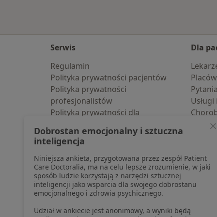
Serwis
Dla pa
Regulamin
Lekarz
Polityka prywatności pacjentów
Placów
Polityka prywatności
Pytani
profesjonalistów
Usługi 
Polityka prywatności dla
Choro
profesjonalistów, których dane
Pomoc
Dobrostan emocjonalny i sztuczna
pozyskaliśmy samodzielnie
Aplika
inteligencja
Polityka cookies
Blog d
Niniejsza ankieta, przygotowana przez zespół Patient
Jak działają wyniki wyszukiwania
Care Doctoralia, ma na celu lepsze zrozumienie, w jaki
Dostępność
sposób ludzie korzystają z narzędzi sztucznej
O nas
inteligencji jako wsparcia dla swojego dobrostanu
emocjonalnego i zdrowia psychicznego.
Praca
Rekrutujemy!
Partnerzy
Udział w ankiecie jest anonimowy, a wyniki będą