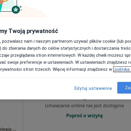
Umawianie online nie jest dostępne
Poproś o wizytę
my Twoją prywatność
Centrum Estetique - Implantologia, Stomatologia Estetyczna, stomatolog, medycyna estetyczna, Bielany Wrocławskie i Polanica-Zdrój
, pozwalasz nam i naszym partnerom używać plików cookie (lub p
150 zł
) do zbierania danych do celów statystycznych i dostarczania treśc
zaje przeglądania stron internetowych. W każdej chwili możesz spr
wać swoje preferencje w ustawieniach. W ustawieniach znajdziesz ró
prywatności stron trzecich. Więcej informacji znajdziesz w
polityka
ilian
Dziś
Jutro
Sob,
Ndz,
6 Sie
7 Sie
8 Sie
9 Sie
Za
Edytuj ustawienia
Umawianie online nie jest dostępne
Poproś o wizytę
Centrum Estetique - Implantologia, Stomatologia Estetyczna, stomatolog, medycyna estetyczna, Bielany Wrocławskie i Polanica-Zdrój