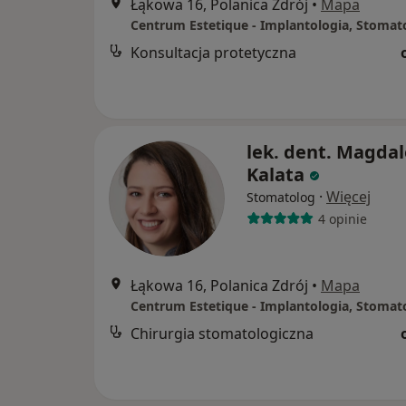
Łąkowa 16, Polanica Zdrój
•
Mapa
Konsultacja protetyczna
lek. dent. Magda
Kalata
·
Więcej
Stomatolog
4 opinie
Łąkowa 16, Polanica Zdrój
•
Mapa
Chirurgia stomatologiczna