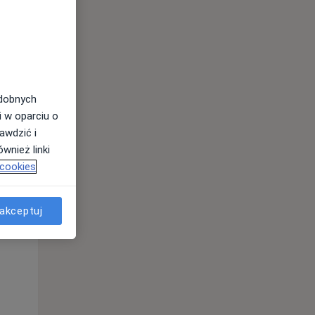
odobnych
i w oparciu o
awdzić i
wnież linki
 cookies
Pon,
Wt,
Śr,
10 Sie
11 Sie
12 Sie
akceptuj