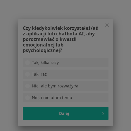
Kontakt
Dla pacjentów
Lekarze
Czy kiedykolwiek korzystałeś/aś
Placówki medyczne
z aplikacji lub chatbota AI, aby
porozmawiać o kwestii
Pytania i odpowiedzi
emocjonalnej lub
Usługi i zabiegi
psychologicznej?
Choroby
Pomoc
Tak, kilka razy
Aplikacje mobilne
Tak, raz
Blog dla pacjentów
Nie, ale bym rozważył/a
Dla profesjonalistów
Cennik
Nie, i nie ufam temu
Dla lekarzy
Dla placówek medycznych
Dalej
Noa Notes
nowość
Baza wiedzy