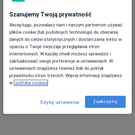
Szanujemy Twoją prywatność
Akceptując, pozwalasz nam i naszym partnerom używać
plików cookie (lub podobnych technologii) do zbierania
lek. dent. Maksymilian Harłukowicz
danych do celów statystycznych i dostarczania treści w
·
Więcej
Stomatolog
oparciu o Twoje zwyczaje przeglądania stron
6 opinii
internetowych. W każdej chwili możesz sprawdzić i
zaktualizować swoje preferencje w ustawieniach. W
Łąkowa 16, Polanica Zdrój
•
Mapa
ustawieniach znajdziesz również linki do polityk
Centrum Estetique - Implantologia, Stomatologia Estetyczna, stomatolog, medycyna estetyczna, Bielany Wrocławskie i Polanica-Zdrój
prywatności stron trzecich. Więcej informacji znajdziesz
Konsultacja chirurgiczna
250 zł
w
polityka cookies
Specjalista nie oferuje umawiania online pod tym adresem.
Poproś o wizytę
Zaakceptuj
Edytuj ustawienia