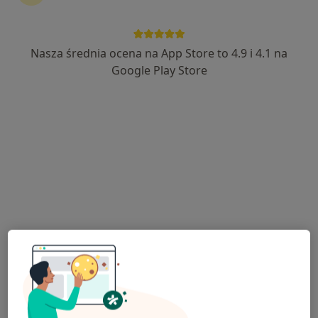
Nasza średnia ocena na App Store to 4.9 i 4.1 na
lek. dent. Natalia Polak-Kałmuczak
Google Play Store
Stomatolog, Lekarz wykonujący zabiegi medycyny estetycznej
·
Więcej
9 opinii
Łąkowa 16, Polanica Zdrój
•
Mapa
Centrum Estetique - Implantologia, Stomatologia Estetyczna, stomatolog, medycyna estetyczna, Bielany Wrocławskie i Polanica-Zdrój
Konsultacja protetyczna
od 250 zł
Specjalista nie oferuje umawiania online pod tym adresem.
Poproś o wizytę