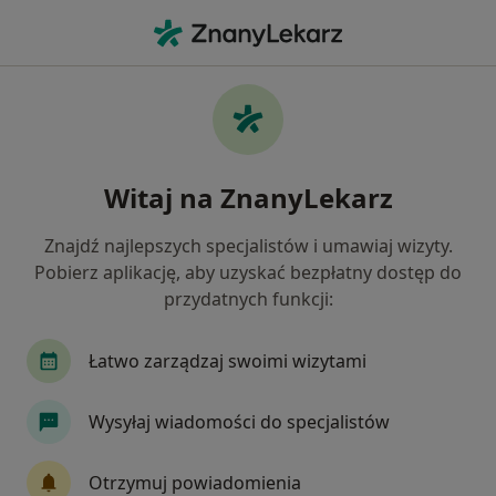
Me
Choroby Stomatologiczne • Polanica Zdrój, dolnośląskie
Filtry
• 1
Mapa
Choroby stomatologiczne specjaliści w
Witaj na ZnanyLekarz
Polanicy-Zdroju
Jak działają wyniki wyszukiwania
Znajdź najlepszych specjalistów i umawiaj wizyty.
Pobierz aplikację, aby uzyskać bezpłatny dostęp do
przydatnych funkcji:
Jakiego specjalisty szukasz?
Stomatolog
Chirurg plastyczny
Lekarz wy
Łatwo zarządzaj swoimi wizytami
Wysyłaj wiadomości do specjalistów
Otrzymuj powiadomienia