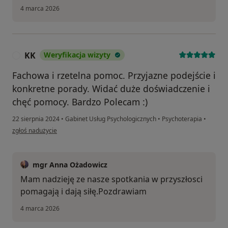
4 marca 2026
KK
Weryfikacja wizyty
K
Fachowa i rzetelna pomoc. Przyjazne podejście i
konkretne porady. Widać duże doświadczenie i
chęć pomocy. Bardzo Polecam :)
22 sierpnia 2024
•
Gabinet Usług Psychologicznych
•
Psychoterapia
•
w opinii użytkownika KK
zgłoś nadużycie
mgr Anna Ożadowicz
Mam nadzieję ze nasze spotkania w przyszłosci
pomagają i dają siłę.Pozdrawiam
4 marca 2026