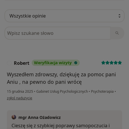
Szukaj w opiniach
Robert
Weryfikacja wizyty
R
Wyszedłem zdrowszy, dziękuję za pomoc pani
Aniu , na pewno do pani wrócę
15 grudnia 2025
•
Gabinet Usług Psychologicznych
•
Psychoterapia
•
w opinii użytkownika Robert
zgłoś nadużycie
mgr Anna Ożadowicz
Cieszę się z szybkiej poprawy samopoczucia i