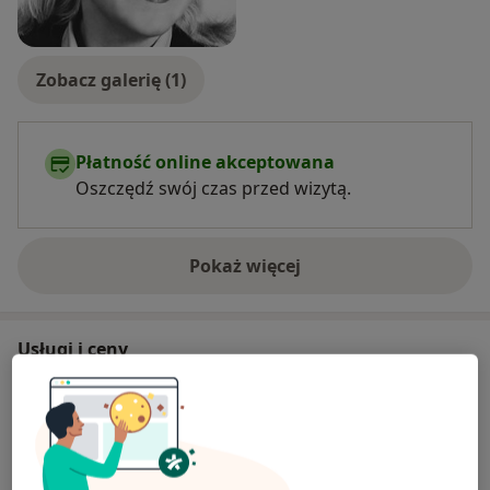
Zobacz galerię (1)
Płatność online akceptowana
Oszczędź swój czas przed wizytą.
Pokaż więcej
o doświadczeniu
Usługi i ceny
Psychoterapia
Umów wizytę
200 zł
Szczegóły
Badania psychologiczne