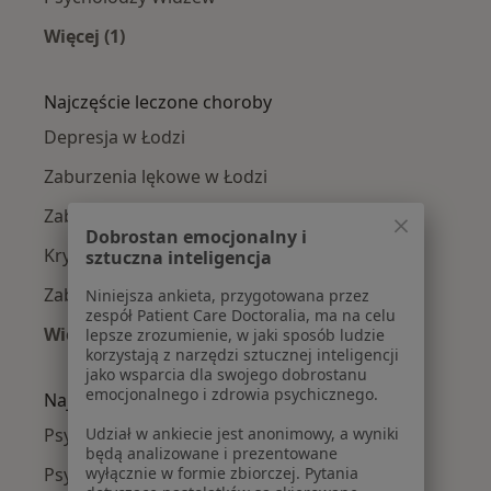
Więcej (1)
Więcej w kategorii: Psycholodzy w pobliżu
Najczęście leczone choroby
Depresja w Łodzi
Zaburzenia lękowe w Łodzi
Zaburzenia emocjonalne w Łodzi
Dobrostan emocjonalny i
Kryzys emocjonalny w Łodzi
sztuczna inteligencja
Zaburzenia nastroju w Łodzi
Niniejsza ankieta, przygotowana przez
zespół Patient Care Doctoralia, ma na celu
Więcej (15)
lepsze zrozumienie, w jaki sposób ludzie
korzystają z narzędzi sztucznej inteligencji
Więcej w kategorii: Najczęście leczone chorob
jako wsparcia dla swojego dobrostanu
emocjonalnego i zdrowia psychicznego.
Najpopularniejsze ubezpieczenia
Udział w ankiecie jest anonimowy, a wyniki
Psycholodzy z Allianz w Łodzi
będą analizowane i prezentowane
wyłącznie w formie zbiorczej. Pytania
Psycholodzy z NFZ w Łodzi