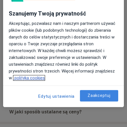
Umów wizytę
200 zł
Szczegóły
Szanujemy Twoją prywatność
Akceptując, pozwalasz nam i naszym partnerom używać
Interwencja kryzysowa
Umów wizytę
200 zł
Szczegóły
plików cookie (lub podobnych technologii) do zbierania
danych do celów statystycznych i dostarczania treści w
oparciu o Twoje zwyczaje przeglądania stron
Opinia psychologiczna
internetowych. W każdej chwili możesz sprawdzić i
Umów wizytę
200 zł
Szczegóły
zaktualizować swoje preferencje w ustawieniach. W
ustawieniach znajdziesz również linki do polityk
prywatności stron trzecich. Więcej informacji znajdziesz
Psychoterapia (pierwsza wizyta)
Umów wizytę
w
polityka cookies
200 zł
Szczegóły
+ 2 usługi
Zaakceptuj
Edytuj ustawienia
W jaki sposób ustalane są ceny?