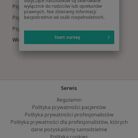
dotyczące nastolatków są skierowane
wyłącznie do rodziców lub opiekunów
Psycholodzy z PZU Zdrowie w Łodzi
prawnych. Nie zbieramy informacji
bezpośrednio od osób niepełnoletnich.
Psycholodzy z Signal Iduna w Łodzi
Psycholodzy z LUX MED w Łodzi
Start survey
Więcej (1)
Więcej w kategorii: Najpopularniejsze ubezpie
Serwis
Regulamin
Polityka prywatności pacjentów
Polityka prywatności profesjonalistów
Polityka prywatności dla profesjonalistów, których
dane pozyskaliśmy samodzielnie
Polityka cookies