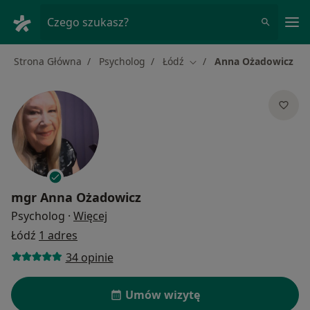
Me
Czego szukasz?
Strona Główna
Psycholog
Łódź
Anna Ożadowicz
Zmień miasto
mgr
Anna Ożadowicz
O specjalizacjach
Psycholog
·
Więcej
Łódź
1 adres
34 opinie
Umów wizytę