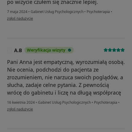
po wizycie czułem się znacznie lepiej.
7 maja 2024
•
Gabinet Usług Psychologicznych
•
Psychoterapia
•
w opinii użytkownika Aleks
zgłoś nadużycie
A.B
Weryfikacja wizyty
A
Pani Anna jest empatyczną, wyrozumiałą osobą.
Nie ocenia, podchodzi do pacjenta ze
zrozumieniem, nie narzuca swoich poglądów, a
słucha, zadaje celne pytania. Z pewnością
wrócę do gabinetu i liczę na długą współpracę
16 kwietnia 2024
•
Gabinet Usług Psychologicznych
•
Psychoterapia
•
w opinii użytkownika A.B
zgłoś nadużycie