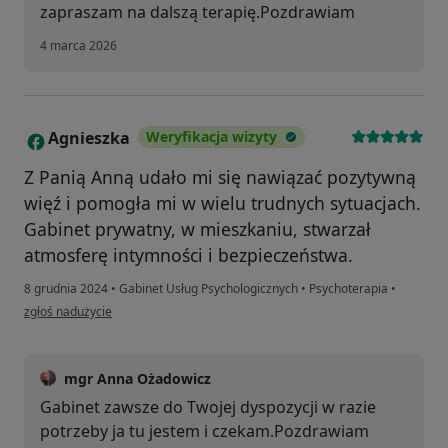
zapraszam na dalszą terapię.Pozdrawiam
4 marca 2026
Agnieszka
Weryfikacja wizyty
A
Z Panią Anną udało mi się nawiązać pozytywną
więź i pomogła mi w wielu trudnych sytuacjach.
Gabinet prywatny, w mieszkaniu, stwarzał
atmosferę intymności i bezpieczeństwa.
8 grudnia 2024
•
Gabinet Usług Psychologicznych
•
Psychoterapia
•
w opinii użytkownika Agnieszka
zgłoś nadużycie
mgr Anna Ożadowicz
Gabinet zawsze do Twojej dyspozycji w razie
potrzeby ja tu jestem i czekam.Pozdrawiam