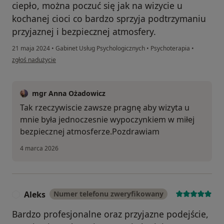
ciepło, można poczuć się jak na wizycie u
kochanej cioci co bardzo sprzyja podtrzymaniu
przyjaznej i bezpiecznej atmosfery.
21 maja 2024
•
Gabinet Usług Psychologicznych
•
Psychoterapia
•
w opinii użytkownika Barbara
zgłoś nadużycie
mgr Anna Ożadowicz
Tak rzeczywiscie zawsze pragnę aby wizyta u
mnie była jednoczesnie wypoczynkiem w miłej
bezpiecznej atmosferze.Pozdrawiam
4 marca 2026
Aleks
Numer telefonu zweryfikowany
A
Bardzo profesjonalne oraz przyjazne podejście,