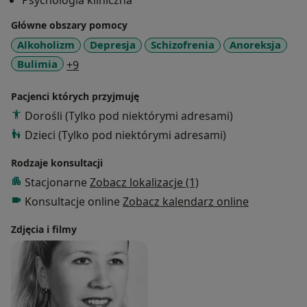
Psychologia kliniczna
zdrowia psychicznego w Tuszynie. Wykonuje
Główne obszary pomocy
także badania psychologiczne do celów
zawodowych, sądowych i rentowych. Wydaję
Alkoholizm
Depresja
Schizofrenia
Anoreksja
opinie psychologiczne. Moim pacjentom oferuje
a11y_sr_more_diseases
Bulimia
+9
bogate doświadczenie, profesjonalizm, szybkie
terminy wizyt i wysoką skuteczność. Cena jednej
Pacjenci których przyjmuję
sesji to 200 zł, czas 1 godz. Możliwe są także
Dorośli (Tylko pod niektórymi adresami)
wizyty domowe w wyżej wymienionej cenie plus
Dzieci (Tylko pod niektórymi adresami)
koszt dojazdu.
Rodzaje konsultacji
Stacjonarne
Zobacz lokalizacje (1)
Konsultacje online
Zobacz kalendarz online
Zdjęcia i filmy