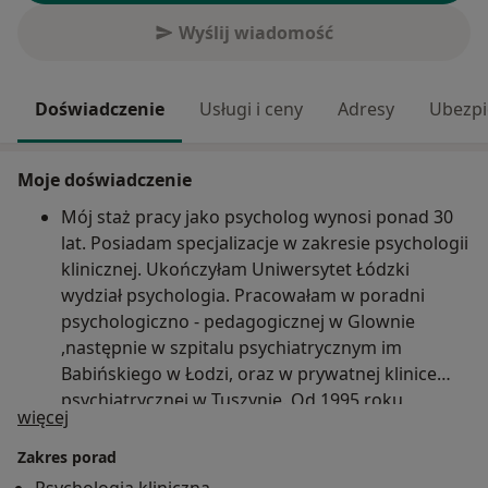
Wyślij wiadomość
Doświadczenie
Usługi i ceny
Adresy
Ubezpi
Moje doświadczenie
Mój staż pracy jako psycholog wynosi ponad 30
lat. Posiadam specjalizacje w zakresie psychologii
klinicznej. Ukończyłam Uniwersytet Łódzki
wydział psychologia. Pracowałam w poradni
psychologiczno - pedagogicznej w Glownie
,następnie w szpitalu psychiatrycznym im
Babińskiego w Łodzi, oraz w prywatnej klinice
psychiatrycznej w Tuszynie. Od 1995 roku
O mnie
więcej
prowadzę prywatny gabinet psychologiczny z
siedzibą w Łodzi. Godziny pracy (oprócz niedziel)
Zakres porad
od 13 do 20. Obecnie pracuje także w poradni