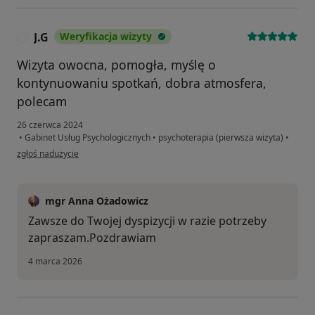
J.G
Weryfikacja wizyty
J
Wizyta owocna, pomogła, myślę o
kontynuowaniu spotkań, dobra atmosfera,
polecam
26 czerwca 2024
•
Gabinet Usług Psychologicznych
•
psychoterapia (pierwsza wizyta)
•
w opinii użytkownika J.G
zgłoś nadużycie
mgr Anna Ożadowicz
Zawsze do Twojej dyspizycji w razie potrzeby
zapraszam.Pozdrawiam
4 marca 2026