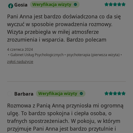
Gosia
Weryfikacja wizyty
G
Pani Anna jest bardzo doświadczona co da się
wyczuć w sposobie prowadzenia rozmowy.
Wizyta przebiegła w miłej atmosferze
zrozumienia i wsparcia. Bardzo polecam
4 czerwca 2024
•
Gabinet Usług Psychologicznych
•
psychoterapia (pierwsza wizyta)
•
w opinii użytkownika Gosia
zgłoś nadużycie
Barbara
Weryfikacja wizyty
B
Rozmowa z Panią Anną przyniosła mi ogromną
ulgę. To bardzo spokojna i ciepła osoba, o
trafnych spostrzeżeniach. W pokoju, w którym
przyjmuje Pani Anna jest bardzo przytulnie i