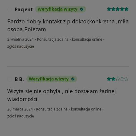
Pacjent
Weryfikacja wizyty
P
Bardzo dobry kontakt z p.doktor,konkretna ,miła
osoba.Polecam
2 kwietnia 2024
•
Konsultacja zdalna
•
konsultacja online
•
w opinii użytkownika Pacjent
zgłoś nadużycie
B B.
Weryfikacja wizyty
B
Wizyta się nie odbyła , nie dostałam żadnej
wiadomości
26 marca 2024
•
Konsultacja zdalna
•
konsultacja online
•
w opinii użytkownika B B.
zgłoś nadużycie