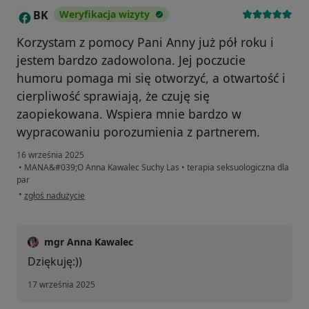
BK
Weryfikacja wizyty
B
Korzystam z pomocy Pani Anny już pół roku i
jestem bardzo zadowolona. Jej poczucie
humoru pomaga mi się otworzyć, a otwartość i
cierpliwość sprawiają, że czuję się
zaopiekowana. Wspiera mnie bardzo w
wypracowaniu porozumienia z partnerem.
16 września 2025
•
MANA&#039;O Anna Kawalec Suchy Las
•
terapia seksuologiczna dla
par
w opinii użytkownika BK
•
zgłoś nadużycie
mgr Anna Kawalec
Dziękuję:))
17 września 2025