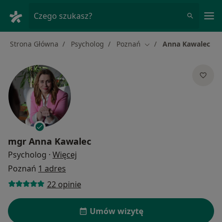
Me
Czego szukasz?
Strona Główna
Psycholog
Poznań
Anna Kawalec
Zmień miasto
mgr
Anna Kawalec
O specjalizacjach
Psycholog
·
Więcej
Poznań
1 adres
22 opinie
Umów wizytę