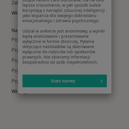
Zaburzenia nastroju w Poznaniu
lepsze zrozumienie, w jaki sposób ludzie
korzystają z narzędzi sztucznej inteligencji
Więcej (15)
jako wsparcia dla swojego dobrostanu
Więcej w kategorii: Najczęście leczone chorob
emocjonalnego i zdrowia psychicznego.
Najpopularniejsze ubezpieczenia
Udział w ankiecie jest anonimowy, a wyniki
będą analizowane i prezentowane
Psycholodzy z Allianz w Poznaniu
wyłącznie w formie zbiorczej. Pytania
dotyczące nastolatków są skierowane
Psycholodzy z PZU Zdrowie w Poznaniu
wyłącznie do rodziców lub opiekunów
prawnych. Nie zbieramy informacji
Psycholodzy z Enel-med w Poznaniu
bezpośrednio od osób niepełnoletnich.
Psycholodzy z NFZ w Poznaniu
Psycholodzy z TELEMEDI w Poznaniu
Start survey
Więcej (9)
Więcej w kategorii: Najpopularniejsze ubezpie