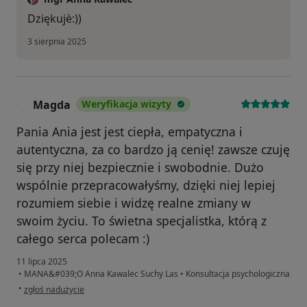
Dziękujè:))
3 sierpnia 2025
Magda
Weryfikacja wizyty
M
Pania Ania jest jest ciepła, empatyczna i
autentyczna, za co bardzo ją cenię! zawsze czuję
się przy niej bezpiecznie i swobodnie. Dużo
wspólnie przepracowałyśmy, dzięki niej lepiej
rozumiem siebie i widzę realne zmiany w
swoim życiu. To świetna specjalistka, którą z
całego serca polecam :)
11 lipca 2025
•
MANA&#039;O Anna Kawalec Suchy Las
•
Konsultacja psychologiczna
w opinii użytkownika Magda
•
zgłoś nadużycie