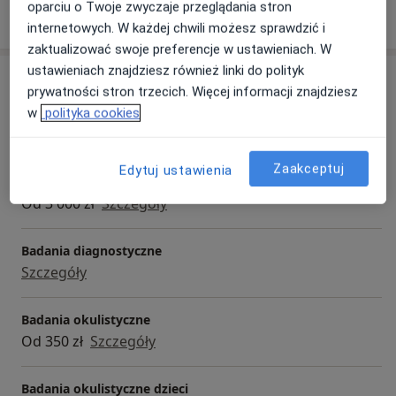
oparciu o Twoje zwyczaje przeglądania stron
internetowych. W każdej chwili możesz sprawdzić i
zaktualizować swoje preferencje w ustawieniach. W
ustawieniach znajdziesz również linki do polityk
Usługi i ceny
prywatności stron trzecich. Więcej informacji znajdziesz
Kwalifikacja do korekcji laserowej
w
polityka cookies
400 zł
Szczegóły
Zaakceptuj
Edytuj ustawienia
Laserowa korekcja wady wzroku
Od 3 000 zł
Szczegóły
Badania diagnostyczne
Szczegóły
Badania okulistyczne
Od 350 zł
Szczegóły
Badania okulistyczne dzieci