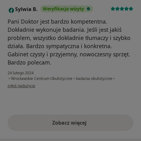
Sylwia B.
Weryfikacja wizyty
S
Pani Doktor jest bardzo kompetentna.
Dokładnie wykonuje badania. Jeśli jest jakiś
problem, wszystko dokładnie tłumaczy i szybko
działa. Bardzo sympatyczna i konkretna.
Gabinet czysty i przyjemny, nowoczesny sprzęt.
Bardzo polecam.
24 lutego 2024
•
Wrocławskie Centrum Okulistyczne
•
badania okulistyczne
•
w opinii użytkownika Sylwia B.
zgłoś nadużycie
Zobacz więcej
opinie powyżej