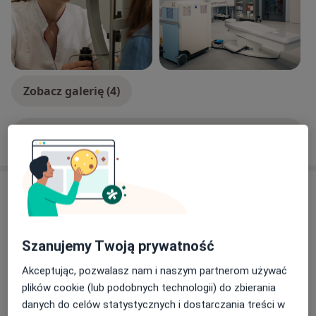
Zobacz galerię (4)
Pokaż więcej
o doświadczeniu
Aktualności
dr n. med. Anna Karasińska-Kłodowska
Zakładowa 11, 50-231 Wrocław
Szanujemy Twoją prywatność
Wrocławskie Centrum Okulistyczne
Akceptując, pozwalasz nam i naszym partnerom używać
plików cookie (lub podobnych technologii) do zbierania
09/02/2022
danych do celów statystycznych i dostarczania treści w