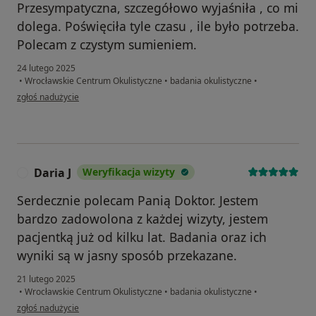
Przesympatyczna, szczegółowo wyjaśniła , co mi
dolega. Poświęciła tyle czasu , ile było potrzeba.
Polecam z czystym sumieniem.
24 lutego 2025
•
Wrocławskie Centrum Okulistyczne
•
badania okulistyczne
•
w opinii użytkownika Dawid
zgłoś nadużycie
Daria J
Weryfikacja wizyty
D
Serdecznie polecam Panią Doktor. Jestem
bardzo zadowolona z każdej wizyty, jestem
pacjentką już od kilku lat. Badania oraz ich
wyniki są w jasny sposób przekazane.
21 lutego 2025
•
Wrocławskie Centrum Okulistyczne
•
badania okulistyczne
•
w opinii użytkownika Daria J
zgłoś nadużycie