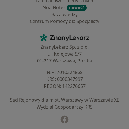
Dla placówek medycznych
Noa Notes
nowość
Baza wiedzy
Centrum Pomocy dla Specjalisty
Kontakt
ZnanyLekarz - Strona główna
ZnanyLekarz Sp. z o.o.
ul. Kolejowa 5/7
01-217 Warszawa, Polska
NIP: ⁠7010224868
KRS: ⁠0000347997
REGON: ⁠142276657
Sąd Rejonowy dla m.st. Warszawy w Warszawie XII
Wydział Gospodarczy KRS
Facebook
otwiera się w nowej karcie