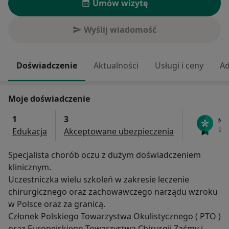
Umów wizytę
Wyślij wiadomość
Doświadczenie
Aktualności
Usługi i ceny
Ad
Moje doświadczenie
1
3
Edukacja
Akceptowane ubezpieczenia
Specjalista chorób oczu z dużym doświadczeniem
klinicznym.
Uczestniczka wielu szkoleń w zakresie leczenie
chirurgicznego oraz zachowawczego narządu wzroku
w Polsce oraz za granicą.
Członek Polskiego Towarzystwa Okulistycznego ( PTO )
oraz Europejskiego Towarzystwa Chirurgii Zaćmy i