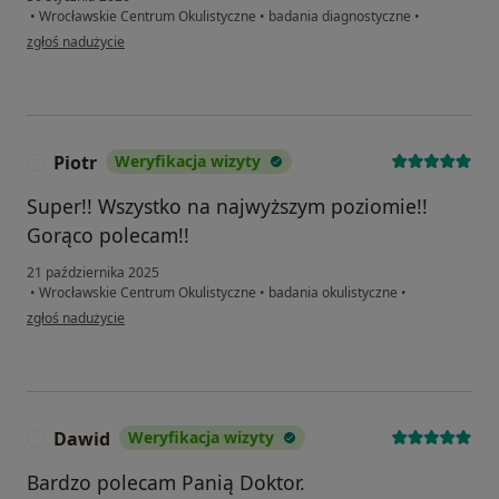
•
Wrocławskie Centrum Okulistyczne
•
badania diagnostyczne
•
w opinii użytkownika Marcin
zgłoś nadużycie
Piotr
Weryfikacja wizyty
P
Super!! Wszystko na najwyższym poziomie!!
Gorąco polecam!!
21 października 2025
•
Wrocławskie Centrum Okulistyczne
•
badania okulistyczne
•
w opinii użytkownika Piotr
zgłoś nadużycie
Dawid
Weryfikacja wizyty
D
Bardzo polecam Panią Doktor.