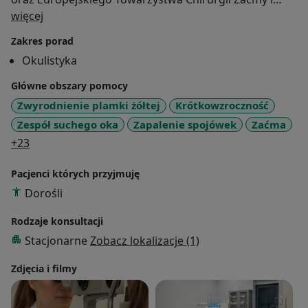
O mnie
Chirurgii Refrakcyjnej (ESCR).
więcej
Zakres porad
We Wrocławskiem Centrum Okulistycznym zajmuje
Okulistyka
się:
– laserową korekcją wzroku
Główne obszary pomocy
– leczeniem schorzeń plamki żółtej w przebiegu AMD
Zwyrodnienie plamki żółtej
Krótkowzroczność
oraz cukrzycy ( w tym iniekcje doszklistkowe),
Zespół suchego oka
Zapalenie spojówek
Zaćma
– drobnymi zabiegami chirurgicznymi z zakresie gałki
a11y_sr_more_diseases
+23
ocznej,
– laseroterapią odcinka przedniego ( YAG kapsultomią,
Pacjenci których przyjmuję
YAG irydotomią) i tylnego gałki ocznej ( laseroterapia
Dorośli
siatkówki, laser mikropuslowy)
– badaniami obrazowymi np.OCT, Angio-OCT, AF
Rodzaje konsultacji
– diagnostyką i leczeniem chorób oczu
Stacjonarne
Zobacz lokalizacje (1)
Zdjęcia i filmy