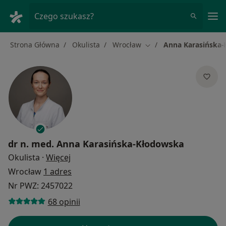
Me
Czego szukasz?
Strona Główna
Okulista
Wrocław
Anna Karasińska
Zmień miasto
dr n. med.
Anna Karasińska-Kłodowska
O specjalizacjach
Okulista
·
Więcej
Wrocław
1 adres
Nr PWZ: 2457022
68 opinii