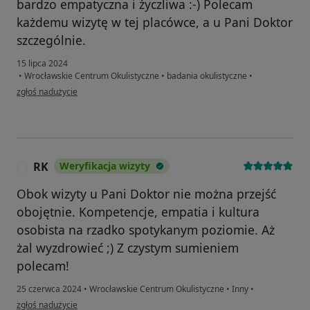
bardzo empatyczna i życzliwa :-) Polecam
każdemu wizytę w tej placówce, a u Pani Doktor
szczególnie.
15 lipca 2024
•
Wrocławskie Centrum Okulistyczne
•
badania okulistyczne
•
w opinii użytkownika Marta
zgłoś nadużycie
RK
Weryfikacja wizyty
R
Obok wizyty u Pani Doktor nie można przejść
obojętnie. Kompetencje, empatia i kultura
osobista na rzadko spotykanym poziomie. Aż
żal wyzdrowieć ;) Z czystym sumieniem
polecam!
25 czerwca 2024
•
Wrocławskie Centrum Okulistyczne
•
Inny
•
w opinii użytkownika RK
zgłoś nadużycie