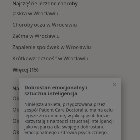
Najczęście leczone choroby
Jaskra w Wrocławiu
Choroby oczu w Wrocławiu
Zaćma w Wrocławiu
Zapalenie spojówek w Wrocławiu
Krótkowzroczność w Wrocławiu
Więcej (15)
Więcej w kategorii: Najczęście leczone chorob
Dobrostan emocjonalny i
Najpopularniejsze ubezpieczenia
sztuczna inteligencja
Okuliści z NFZ w Wrocławiu
Niniejsza ankieta, przygotowana przez
Okuliści z Medicover w Wrocławiu
zespół Patient Care Doctoralia, ma na celu
lepsze zrozumienie, w jaki sposób ludzie
Okuliści z POLMED w Wrocławiu
korzystają z narzędzi sztucznej inteligencji
jako wsparcia dla swojego dobrostanu
Okuliści z INTER Polska w Wrocławiu
emocjonalnego i zdrowia psychicznego.