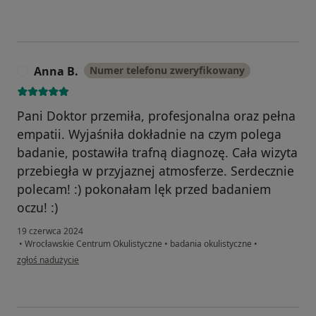
Anna B.
Numer telefonu zweryfikowany
A
Pani Doktor przemiła, profesjonalna oraz pełna
empatii. Wyjaśniła dokładnie na czym polega
badanie, postawiła trafną diagnozę. Cała wizyta
przebiegła w przyjaznej atmosferze. Serdecznie
polecam! :) pokonałam lęk przed badaniem
oczu! :)
19 czerwca 2024
•
Wrocławskie Centrum Okulistyczne
•
badania okulistyczne
•
w opinii użytkownika Anna B.
zgłoś nadużycie