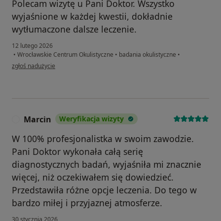
Polecam wizytę u Pani Doktor. Wszystko
wyjaśnione w każdej kwestii, dokładnie
wytłumaczone dalsze leczenie.
12 lutego 2026
•
Wrocławskie Centrum Okulistyczne
•
badania okulistyczne
•
w opinii użytkownika Damian
zgłoś nadużycie
Marcin
Weryfikacja wizyty
M
W 100% profesjonalistka w swoim zawodzie.
Pani Doktor wykonała całą serię
diagnostycznych badań, wyjaśniła mi znacznie
więcej, niż oczekiwałem się dowiedzieć.
Przedstawiła różne opcje leczenia. Do tego w
bardzo miłej i przyjaznej atmosferze.
30 stycznia 2026