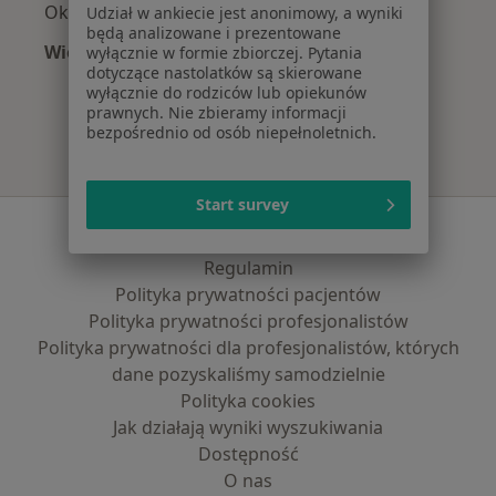
Okuliści z TU Zdrowie w Wrocławiu
Udział w ankiecie jest anonimowy, a wyniki
będą analizowane i prezentowane
Więcej (2)
wyłącznie w formie zbiorczej. Pytania
dotyczące nastolatków są skierowane
Więcej w kategorii: Najpopularniejsze ubezpie
wyłącznie do rodziców lub opiekunów
prawnych. Nie zbieramy informacji
bezpośrednio od osób niepełnoletnich.
Start survey
Serwis
Regulamin
Polityka prywatności pacjentów
Polityka prywatności profesjonalistów
Polityka prywatności dla profesjonalistów, których
dane pozyskaliśmy samodzielnie
Polityka cookies
Jak działają wyniki wyszukiwania
Dostępność
O nas