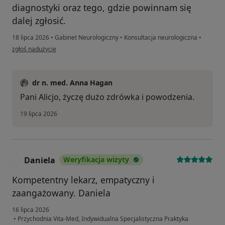
diagnostyki oraz tego, gdzie powinnam się
dalej zgłosić.
18 lipca 2026
•
Gabinet Neurologiczny
•
Konsultacja neurologiczna
•
w opinii użytkownika Alicja
zgłoś nadużycie
dr n. med. Anna Hagan
Pani Alicjo, życzę dużo zdrówka i powodzenia.
19 lipca 2026
Daniela
Weryfikacja wizyty
D
Kompetentny lekarz, empatyczny i
zaangażowany. Daniela
16 lipca 2026
•
Przychodnia Vita-Med, Indywidualna Specjalistyczna Praktyka