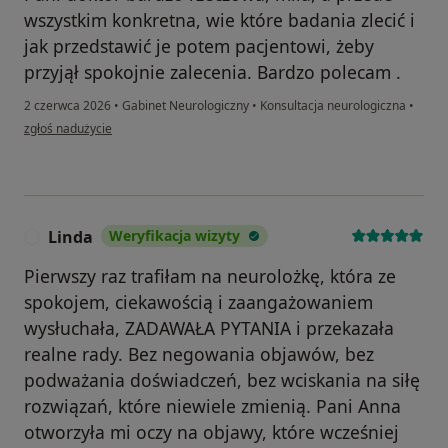
wszystkim konkretna, wie które badania zlecić i
jak przedstawić je potem pacjentowi, żeby
przyjął spokojnie zalecenia. Bardzo polecam .
2 czerwca 2026
•
Gabinet Neurologiczny
•
Konsultacja neurologiczna
•
w opinii użytkownika Halina
zgłoś nadużycie
Linda
Weryfikacja wizyty
L
Pierwszy raz trafiłam na neurolożkę, która ze
spokojem, ciekawością i zaangażowaniem
wysłuchała, ZADAWAŁA PYTANIA i przekazała
realne rady. Bez negowania objawów, bez
podważania doświadczeń, bez wciskania na siłę
rozwiązań, które niewiele zmienią. Pani Anna
otworzyła mi oczy na objawy, które wcześniej