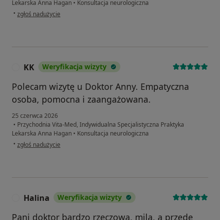
Lekarska Anna Hagan
•
Konsultacja neurologiczna
w opinii użytkownika Daniela
•
zgłoś nadużycie
KK
Weryfikacja wizyty
K
Polecam wizytę u Doktor Anny. Empatyczna
osoba, pomocna i zaangażowana.
25 czerwca 2026
•
Przychodnia Vita-Med, Indywidualna Specjalistyczna Praktyka
Lekarska Anna Hagan
•
Konsultacja neurologiczna
w opinii użytkownika KK
•
zgłoś nadużycie
Halina
Weryfikacja wizyty
H
Pani doktor bardzo rzeczowa, mila, a przede