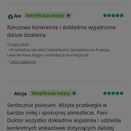
Aw
Weryfikacja wizyty
A
Rzeczowo konkretnie i dokładnie wyjaśnione
dalsze działania
23 lipca 2026
•
Przychodnia Vita-Med, Indywidualna Specjalistyczna Praktyka
Lekarska Anna Hagan
•
Konsultacja neurologiczna
w opinii użytkownika Aw
•
zgłoś nadużycie
Alicja
Weryfikacja wizyty
A
Serdecznie polecam. Wizyta przebiegła w
bardzo miłej i spokojnej atmosferze. Pani
Doktor wszystko dokładnie wyjaśniła i udzieliła
konkretnych wskazówek dotyczących dalszej