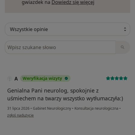
Dowiedz się więce
gwiazdek na
Dowiedz się więcej
Szukaj w opiniach
A
Weryfikacja wizyty
Genialna Pani neurolog, spokojnie z
uśmiechem na twarzy wszystko wytłumaczyła:)
31 lipca 2026
•
Gabinet Neurologiczny
•
Konsultacja neurologiczna
•
w opinii użytkownika A
zgłoś nadużycie