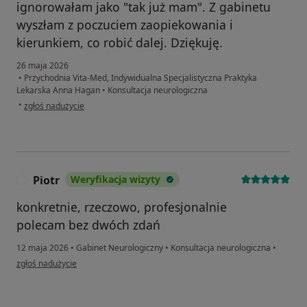
ignorowałam jako "tak już mam". Z gabinetu
wyszłam z poczuciem zaopiekowania i
kierunkiem, co robić dalej. Dziękuję.
26 maja 2026
•
Przychodnia Vita-Med, Indywidualna Specjalistyczna Praktyka
Lekarska Anna Hagan
•
Konsultacja neurologiczna
w opinii użytkownika Linda
•
zgłoś nadużycie
Piotr
Weryfikacja wizyty
P
konkretnie, rzeczowo, profesjonalnie
polecam bez dwóch zdań
12 maja 2026
•
Gabinet Neurologiczny
•
Konsultacja neurologiczna
•
w opinii użytkownika Piotr
zgłoś nadużycie