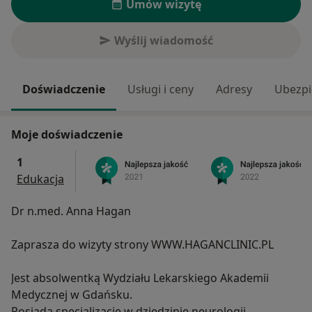
Umów wizytę
Wyślij wiadomość
Doświadczenie
Usługi i ceny
Adresy
Ubezpi
Moje doświadczenie
1
Edukacja
Dr n.med. Anna Hagan
Zaprasza do wizyty strony WWW.HAGANCLINIC.PL
Jest absolwentką Wydziału Lekarskiego Akademii
Medycznej w Gdańsku.
Posiada specjalizację w dziedzinie neurologii.