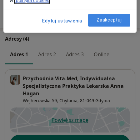
w
polityka cookies
W jaki sposób ustalane są ceny?
Zaakceptuj
Edytuj ustawienia
Adresy (4)
Adres 1
Adres 2
Adres 3
Online
Przychodnia Vita-Med, Indywidualna
Specjalistyczna Praktyka Lekarska Anna
Hagan
Wejherowska 59,
Chylonia
, 81-049
Gdynia
Powiększ mapę
otwiera się w nowej karcie
Dostępność