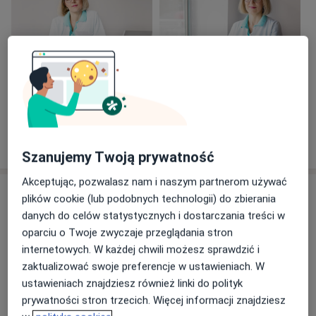
zagranicznych.
Była uczestnikiem wielu konferencji polskich i
międzynarodowych. Posiadaną wiedzę wciąż
doskonali biorąc udział w kursach i sympozjach.
Włada kilkoma językami obcymi : angielski, francuski.
Zobacz galerię (3)
Pokaż więcej
o doświadczeniu
Szanujemy Twoją prywatność
Akceptując, pozwalasz nam i naszym partnerom używać
Usługi i ceny
plików cookie (lub podobnych technologii) do zbierania
danych do celów statystycznych i dostarczania treści w
Konsultacja neurologiczna
Umów wizytę
oparciu o Twoje zwyczaje przeglądania stron
Od 250 zł
Szczegóły
internetowych. W każdej chwili możesz sprawdzić i
zaktualizować swoje preferencje w ustawieniach. W
Konsultacja online
ustawieniach znajdziesz również linki do polityk
250 zł
Szczegóły
prywatności stron trzecich. Więcej informacji znajdziesz