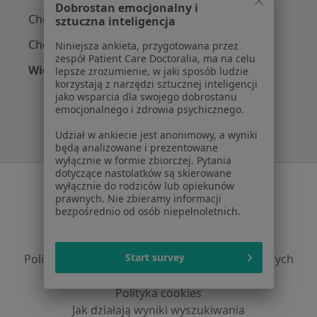
Dobrostan emocjonalny i
Choroby neurologiczne w Gdyni
sztuczna inteligencja
Choroba Parkinsona w Gdyni
Niniejsza ankieta, przygotowana przez
zespół Patient Care Doctoralia, ma na celu
Więcej (15)
lepsze zrozumienie, w jaki sposób ludzie
korzystają z narzędzi sztucznej inteligencji
Więcej w kategorii: Najczęście leczone chorob
jako wsparcia dla swojego dobrostanu
emocjonalnego i zdrowia psychicznego.
Udział w ankiecie jest anonimowy, a wyniki
będą analizowane i prezentowane
wyłącznie w formie zbiorczej. Pytania
dotyczące nastolatków są skierowane
Serwis
wyłącznie do rodziców lub opiekunów
prawnych. Nie zbieramy informacji
Regulamin
bezpośrednio od osób niepełnoletnich.
Polityka prywatności pacjentów
Polityka prywatności profesjonalistów
Start survey
Polityka prywatności dla profesjonalistów, których
dane pozyskaliśmy samodzielnie
Polityka cookies
Jak działają wyniki wyszukiwania