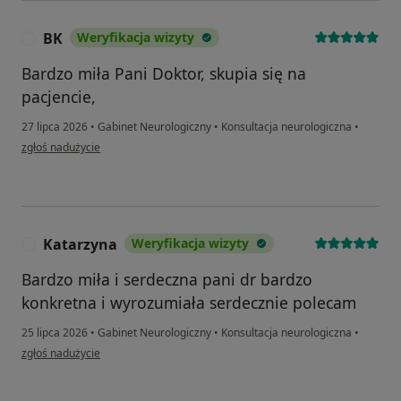
BK
Weryfikacja wizyty
B
Bardzo miła Pani Doktor, skupia się na
pacjencie,
27 lipca 2026
•
Gabinet Neurologiczny
•
Konsultacja neurologiczna
•
w opinii użytkownika BK
zgłoś nadużycie
Katarzyna
Weryfikacja wizyty
K
Bardzo miła i serdeczna pani dr bardzo
konkretna i wyrozumiała serdecznie polecam
25 lipca 2026
•
Gabinet Neurologiczny
•
Konsultacja neurologiczna
•
w opinii użytkownika Katarzyna
zgłoś nadużycie