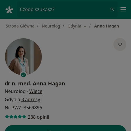
Me
Czego szukasz?
Strona Główna
Neurolog
Gdynia
Anna Hagan
Zmień miasto
dr n. med.
Anna Hagan
O specjalizacjach
Neurolog
·
Więcej
Gdynia
3 adresy
Nr PWZ: 3569896
288 opinii