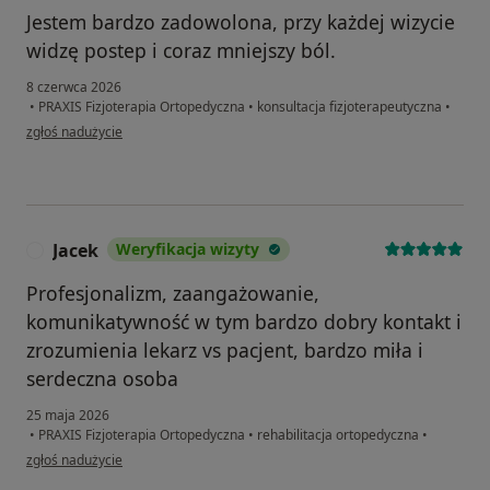
Jestem bardzo zadowolona, przy każdej wizycie
widzę postep i coraz mniejszy ból.
8 czerwca 2026
•
PRAXIS Fizjoterapia Ortopedyczna
•
konsultacja fizjoterapeutyczna
•
w opinii użytkownika K
zgłoś nadużycie
Jacek
Weryfikacja wizyty
J
Profesjonalizm, zaangażowanie,
komunikatywność w tym bardzo dobry kontakt i
zrozumienia lekarz vs pacjent, bardzo miła i
serdeczna osoba
25 maja 2026
•
PRAXIS Fizjoterapia Ortopedyczna
•
rehabilitacja ortopedyczna
•
w opinii użytkownika Jacek
zgłoś nadużycie