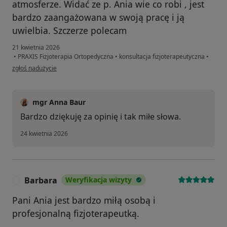
atmosferze. Widać ze p. Ania wie co robi , jest
bardzo zaangażowana w swoją pracę i ją
uwielbia. Szczerze polecam
21 kwietnia 2026
•
PRAXIS Fizjoterapia Ortopedyczna
•
konsultacja fizjoterapeutyczna
•
w opinii użytkownika JJ
zgłoś nadużycie
mgr Anna Baur
Bardzo dziękuję za opinię i tak miłe słowa.
24 kwietnia 2026
Barbara
Weryfikacja wizyty
B
Pani Ania jest bardzo miłą osobą i
profesjonalną fizjoterapeutką.