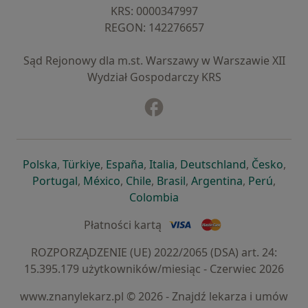
KRS: ⁠0000347997
REGON: ⁠142276657
Sąd Rejonowy dla m.st. Warszawy w Warszawie XII
Wydział Gospodarczy KRS
Facebook
otwiera się w nowej karcie
otwiera się w nowej karcie
otwiera się w nowej karcie
otwiera się w nowej karcie
otwiera się w nowej karci
otwiera się
otwi
Polska
,
Türkiye
,
España
,
Italia
,
Deutschland
,
Česko
,
otwiera się w nowej karcie
otwiera się w nowej karcie
otwiera się w nowej karcie
otwiera się w nowej kar
otwiera się 
otwier
Portugal
,
México
,
Chile
,
Brasil
,
Argentina
,
Perú
,
otwiera się w nowej karc
Colombia
Płatności kartą
ROZPORZĄDZENIE (UE) 2022/2065 (DSA) art. 24:
15.395.179 użytkowników/miesiąc - Czerwiec 2026
www.znanylekarz.pl © 2026 - Znajdź lekarza i umów