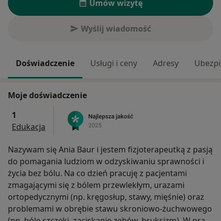
Umów wizytę
Wyślij wiadomość
Doświadczenie
Usługi i ceny
Adresy
Ubezpi
Moje doświadczenie
1
Edukacja
Nazywam się Ania Baur i jestem fizjoterapeutką z pasją
do pomagania ludziom w odzyskiwaniu sprawności i
życia bez bólu. Na co dzień pracuję z pacjentami
zmagającymi się z bólem przewlekłym, urazami
ortopedycznymi (np. kręgosłup, stawy, mięśnie) oraz
problemami w obrębie stawu skroniowo-żuchwowego
(np. bóle szczęki, zaciskanie zębów, bruksizm). W pracy