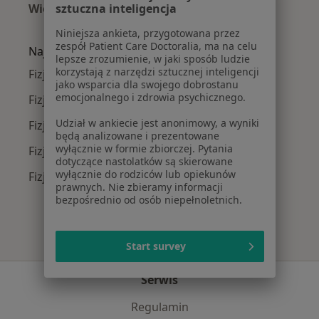
Więcej (15)
sztuczna inteligencja
Więcej w kategorii: Najczęście leczone chorob
Niniejsza ankieta, przygotowana przez
zespół Patient Care Doctoralia, ma na celu
Najpopularniejsze ubezpieczenia
lepsze zrozumienie, w jaki sposób ludzie
korzystają z narzędzi sztucznej inteligencji
Fizjoterapeuci z Allianz w Łodzi
jako wsparcia dla swojego dobrostanu
emocjonalnego i zdrowia psychicznego.
Fizjoterapeuci z PZU Zdrowie w Łodzi
Udział w ankiecie jest anonimowy, a wyniki
Fizjoterapeuci z TU Zdrowie w Łodzi
będą analizowane i prezentowane
wyłącznie w formie zbiorczej. Pytania
Fizjoterapeuci z Compensa w Łodzi
dotyczące nastolatków są skierowane
wyłącznie do rodziców lub opiekunów
Fizjoterapeuci z INTER Polska w Łodzi
prawnych. Nie zbieramy informacji
bezpośrednio od osób niepełnoletnich.
Start survey
Serwis
Regulamin