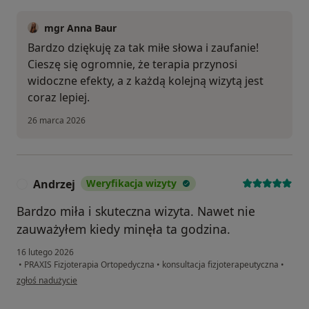
mgr Anna Baur
Bardzo dziękuję za tak miłe słowa i zaufanie!
Cieszę się ogromnie, że terapia przynosi
widoczne efekty, a z każdą kolejną wizytą jest
coraz lepiej.
26 marca 2026
Andrzej
Weryfikacja wizyty
A
Bardzo miła i skuteczna wizyta. Nawet nie
zauważyłem kiedy minęła ta godzina.
16 lutego 2026
•
PRAXIS Fizjoterapia Ortopedyczna
•
konsultacja fizjoterapeutyczna
•
w opinii użytkownika Andrzej
zgłoś nadużycie