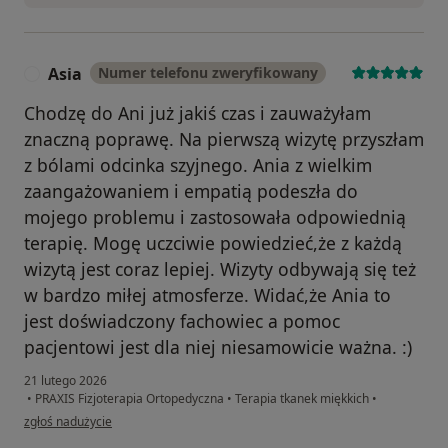
Asia
Numer telefonu zweryfikowany
A
Chodzę do Ani już jakiś czas i zauważyłam
znaczną poprawę. Na pierwszą wizytę przyszłam
z bólami odcinka szyjnego. Ania z wielkim
zaangażowaniem i empatią podeszła do
mojego problemu i zastosowała odpowiednią
terapię. Mogę uczciwie powiedzieć,że z każdą
wizytą jest coraz lepiej. Wizyty odbywają się też
w bardzo miłej atmosferze. Widać,że Ania to
jest doświadczony fachowiec a pomoc
pacjentowi jest dla niej niesamowicie ważna. :)
21 lutego 2026
•
PRAXIS Fizjoterapia Ortopedyczna
•
Terapia tkanek miękkich
•
w opinii użytkownika Asia
zgłoś nadużycie