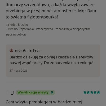
tłumaczy szczegółowo, a każda wizyta zawsze
przebiega w przyjemnej atmosferze. Mgr Baur
to świetna fizjoterapeutka!
24 kwietnia 2026
•
PRAXIS Fizjoterapia Ortopedyczna
•
rehabilitacja ortopedyczna
•
w opinii użytkownika S. A.
zgłoś nadużycie
mgr Anna Baur
Bardzo dziękuję za opinię i cieszę się z efektów
naszej współpracy. Do zobaczenia na treningu!
27 maja 2026
JJ
Weryfikacja wizyty
J
Cała wizyta przebiegała w bardzo miłej