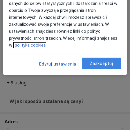
danych do celów statystycznych i dostarczania treści w
Fala uderzeniowa
oparciu o Twoje zwyczaje przeglądania stron
Umów wizytę
80 zł
Szczegóły
internetowych. W każdej chwili możesz sprawdzić i
zaktualizować swoje preferencje w ustawieniach. W
ustawieniach znajdziesz również linki do polityk
Medyczny trening rehabilitacyjny
Umów wizytę
prywatności stron trzecich. Więcej informacji znajdziesz
Od 170 zł
Szczegóły
w
polityka cookies
Terapia manualna + fala
uderzeniowa
Umów wizytę
Zaakceptuj
Edytuj ustawienia
250 zł
Szczegóły
+ 9 usług
W jaki sposób ustalane są ceny?
Adres