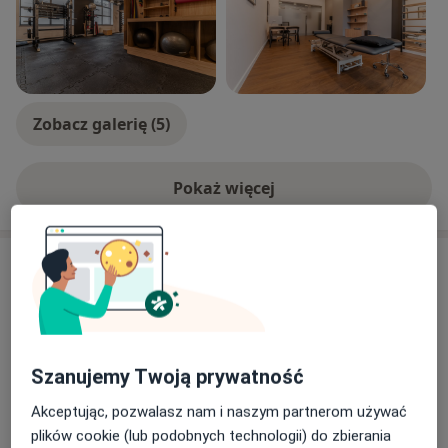
Zobacz galerię (5)
Pokaż więcej
o doświadczeniu
Usługi i ceny
Konsultacja fizjoterapeutyczna
Umów wizytę
Od 200 zł
Szczegóły
Szanujemy Twoją prywatność
Drenaż limfatyczny
Umów wizytę
Akceptując, pozwalasz nam i naszym partnerom używać
60 zł - 100 zł
Szczegóły
plików cookie (lub podobnych technologii) do zbierania