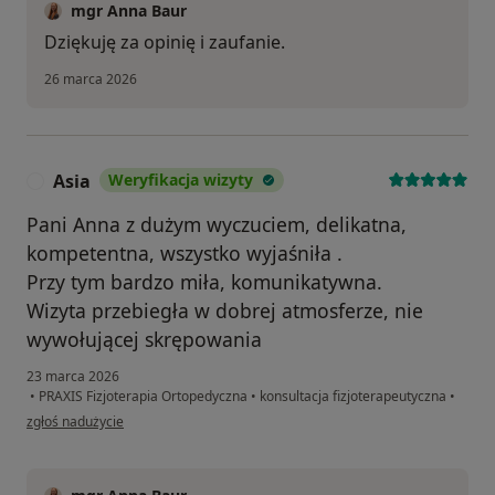
mgr Anna Baur
Dziękuję za opinię i zaufanie.
26 marca 2026
Asia
Weryfikacja wizyty
A
Pani Anna z dużym wyczuciem, delikatna,
kompetentna, wszystko wyjaśniła .
Przy tym bardzo miła, komunikatywna.
Wizyta przebiegła w dobrej atmosferze, nie
wywołującej skrępowania
23 marca 2026
•
PRAXIS Fizjoterapia Ortopedyczna
•
konsultacja fizjoterapeutyczna
•
w opinii użytkownika Asia
zgłoś nadużycie