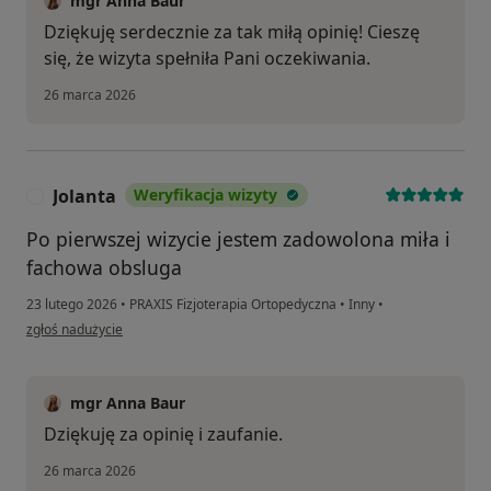
mgr Anna Baur
Dziękuję serdecznie za tak miłą opinię! Cieszę
się, że wizyta spełniła Pani oczekiwania.
26 marca 2026
Jolanta
Weryfikacja wizyty
J
Po pierwszej wizycie jestem zadowolona miła i
fachowa obsluga
23 lutego 2026
•
PRAXIS Fizjoterapia Ortopedyczna
•
Inny
•
w opinii użytkownika Jolanta
zgłoś nadużycie
mgr Anna Baur
Dziękuję za opinię i zaufanie.
26 marca 2026