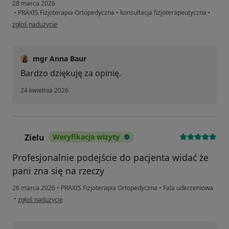
28 marca 2026
•
PRAXIS Fizjoterapia Ortopedyczna
•
konsultacja fizjoterapeutyczna
•
w opinii użytkownika Barbara
zgłoś nadużycie
mgr Anna Baur
Bardzo dziękuję za opinię.
24 kwietnia 2026
Zielu
Weryfikacja wizyty
Z
Profesjonalnie podejście do pacjenta widać że
pani zna się na rzeczy
26 marca 2026
•
PRAXIS Fizjoterapia Ortopedyczna
•
Fala uderzeniowa
w opinii użytkownika Zielu
•
zgłoś nadużycie