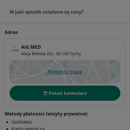
W jaki sposób ustalane są ceny?
Adres
AiG MED
Aleja Bielska 92c,
43-100
Tychy
Powiększ mapę
otwiera się w nowej karcie
Dostępność
Pokaż kalendarz
Metody płatności (wizyty prywatne)
Gotówka
Karta płatnicza