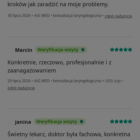
kroków jak zaradzić na moje problemy.
w opinii użytkownik
30 lipca 2026
•
AiG MED
•
konsultacja laryngologiczna
•
zgłoś nadużycie
Marcin
Weryfikacja wizyty
M
Konkretnie, rzeczowo, profesjonalnie i z
zaanagażowaniem
29 lipca 2026
•
AiG MED
•
konsultacja laryngologiczna + USG szyi
•
w opinii użytkownika Marcin
zgłoś nadużycie
janina
Weryfikacja wizyty
J
Świetny lekarz, doktor była fachowa, konkretna