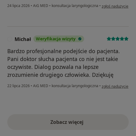
w opinii użytkownika
24 lipca 2026
•
AiG MED
•
konsultacja laryngologiczna
•
zgłoś nadużycie
Michał
Weryfikacja wizyty
M
Bardzo profesjonalne podejście do pacjenta.
Pani doktor słucha pacjenta co nie jest takie
oczywiste. Dialog pozwala na lepsze
zrozumienie drugiego człowieka. Dziękuję
w opinii użytkownika
22 lipca 2026
•
AiG MED
•
konsultacja laryngologiczna
•
zgłoś nadużycie
Zobacz więcej
opinie powyżej