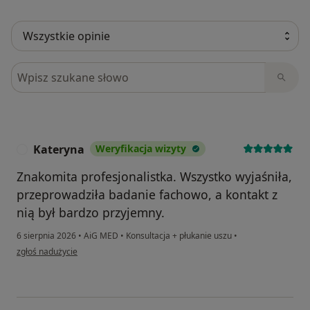
Szukaj w opiniach
Kateryna
Weryfikacja wizyty
K
Znakomita profesjonalistka. Wszystko wyjaśniła,
przeprowadziła badanie fachowo, a kontakt z
nią był bardzo przyjemny.
6 sierpnia 2026
•
AiG MED
•
Konsultacja + płukanie uszu
•
w opinii użytkownika Kateryna
zgłoś nadużycie