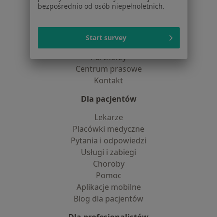
bezpośrednio od osób niepełnoletnich.
Jak działają wyniki wyszukiwania
Dostępność
O nas
Start survey
Praca
Rekrutujemy!
Partnerzy
Centrum prasowe
Kontakt
Dla pacjentów
Lekarze
Placówki medyczne
Pytania i odpowiedzi
Usługi i zabiegi
Choroby
Pomoc
Aplikacje mobilne
Blog dla pacjentów