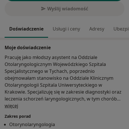
Wyślij wiadomość
Doświadczenie
Usługi i ceny
Adresy
Ubezpi
Moje doświadczenie
Pracuję jako młodszy asystent na Oddziale
Otolaryngologicznym Wojewódzkiego Szpitala
Specjalistycznego w Tychach, poprzednio
obejmowałam stanowisko na Oddziale Klinicznym
Otolaryngologii Szpitala Uniwersyteckiego w
Krakowie. Specjalizuję się w zakresie diagnostyki oraz
leczenia schorzeń laryngologicznych, w tym chorób
O mnie
uszu, jamy ustnej, krtani, gardła, nosa oraz zatok.
więcej
Zakres porad
Jestem członkiem Polskiego Towarzystwa
Otorynolaryngologia
Otolaryngologów, Chirurgów Głowy i Szyi. Uczestniczę