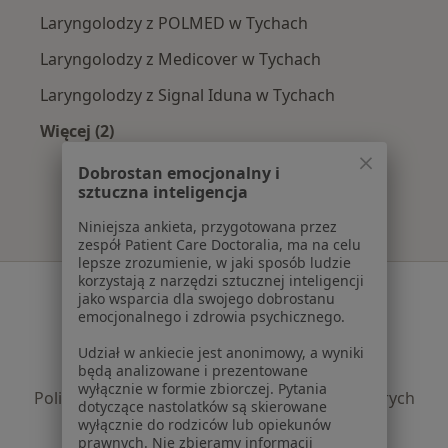
Laryngolodzy z POLMED w Tychach
Laryngolodzy z Medicover w Tychach
Laryngolodzy z Signal Iduna w Tychach
Więcej (2)
Więcej w kategorii: Najpopularniejsze ubezpie
Dobrostan emocjonalny i
sztuczna inteligencja
Niniejsza ankieta, przygotowana przez
zespół Patient Care Doctoralia, ma na celu
lepsze zrozumienie, w jaki sposób ludzie
korzystają z narzędzi sztucznej inteligencji
Serwis
jako wsparcia dla swojego dobrostanu
emocjonalnego i zdrowia psychicznego.
Regulamin
Polityka prywatności pacjentów
Udział w ankiecie jest anonimowy, a wyniki
będą analizowane i prezentowane
Polityka prywatności profesjonalistów
wyłącznie w formie zbiorczej. Pytania
Polityka prywatności dla profesjonalistów, których
dotyczące nastolatków są skierowane
dane pozyskaliśmy samodzielnie
wyłącznie do rodziców lub opiekunów
prawnych. Nie zbieramy informacji
Polityka cookies