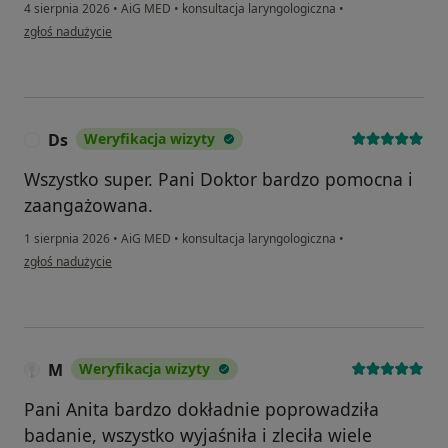
4 sierpnia 2026
•
AiG MED
•
konsultacja laryngologiczna
•
w opinii użytkownika RM
zgłoś nadużycie
Ds
Weryfikacja wizyty
D
Wszystko super. Pani Doktor bardzo pomocna i
zaangażowana.
1 sierpnia 2026
•
AiG MED
•
konsultacja laryngologiczna
•
w opinii użytkownika Ds
zgłoś nadużycie
M
Weryfikacja wizyty
Pani Anita bardzo dokładnie poprowadziła
badanie, wszystko wyjaśniła i zleciła wiele