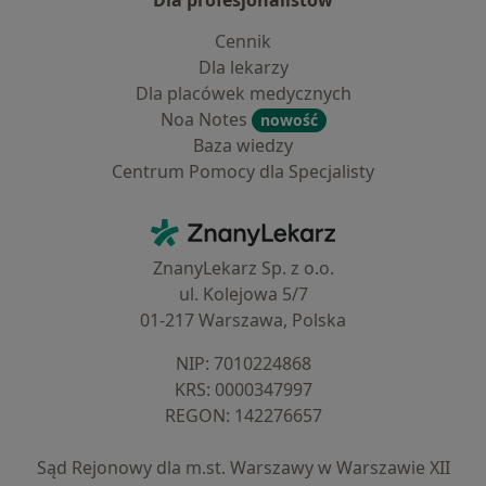
Dla profesjonalistów
Cennik
Dla lekarzy
Dla placówek medycznych
Noa Notes
nowość
Baza wiedzy
Centrum Pomocy dla Specjalisty
Kontakt
ZnanyLekarz - Strona główna
ZnanyLekarz Sp. z o.o.
ul. Kolejowa 5/7
01-217 Warszawa, Polska
NIP: ⁠7010224868
KRS: ⁠0000347997
REGON: ⁠142276657
Sąd Rejonowy dla m.st. Warszawy w Warszawie XII