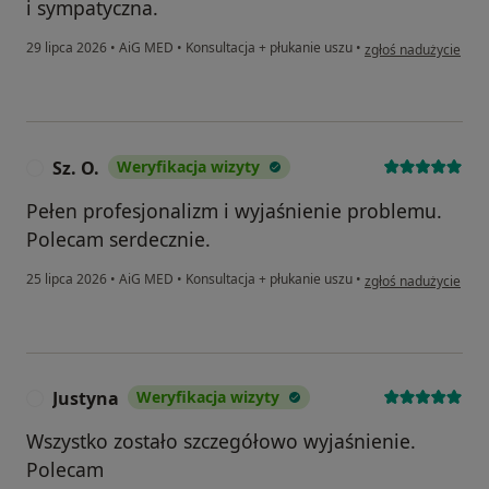
i sympatyczna.
w opinii użytkownika
29 lipca 2026
•
AiG MED
•
Konsultacja + płukanie uszu
•
zgłoś nadużycie
Sz. O.
Weryfikacja wizyty
S
Pełen profesjonalizm i wyjaśnienie problemu.
Polecam serdecznie.
w opinii użytkownika 
25 lipca 2026
•
AiG MED
•
Konsultacja + płukanie uszu
•
zgłoś nadużycie
Justyna
Weryfikacja wizyty
J
Wszystko zostało szczegółowo wyjaśnienie.
Polecam