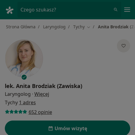
Me
Czego szukasz?
Strona Główna
Laryngolog
Tychy
Anita Brodziak (Z
Zmień miasto
lek.
Anita Brodziak (Zawiska)
O specjalizacjach
Laryngolog
·
Więcej
Tychy
1 adres
652 opinie
Umów wizytę