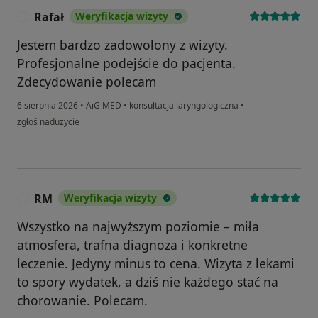
Rafał
Weryfikacja wizyty
R
Jestem bardzo zadowolony z wizyty.
Profesjonalne podejście do pacjenta.
Zdecydowanie polecam
6 sierpnia 2026
•
AiG MED
•
konsultacja laryngologiczna
•
w opinii użytkownika Rafał
zgłoś nadużycie
RM
Weryfikacja wizyty
R
Wszystko na najwyższym poziomie – miła
atmosfera, trafna diagnoza i konkretne
leczenie. Jedyny minus to cena. Wizyta z lekami
to spory wydatek, a dziś nie każdego stać na
chorowanie. Polecam.