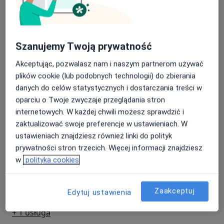
Od 250 zł
Szczegóły
konsultacje laryngologiczne, diagnostykę i leczenie
schorzeń laryngologicznych, kwalifikację do zabiegów
Konsultacja + płukanie uszu
i hospitalizacji.
Umów wizytę
280 zł
Szczegóły
Szanujemy Twoją prywatność
Akceptując, pozwalasz nam i naszym partnerom używać
Konsultacja laryngologiczna
plików cookie (lub podobnych technologii) do zbierania
(weekend)
Umów wizytę
danych do celów statystycznych i dostarczania treści w
300 zł
Szczegóły
oparciu o Twoje zwyczaje przeglądania stron
internetowych. W każdej chwili możesz sprawdzić i
Konsultacja laryngologiczna + USG
zaktualizować swoje preferencje w ustawieniach. W
szyi
Umów wizytę
ustawieniach znajdziesz również linki do polityk
Od 350 zł
Szczegóły
prywatności stron trzecich. Więcej informacji znajdziesz
w
polityka cookies
Konsultacja laryngologiczna z
płukaniem uszu
Umów wizytę
Od 280 zł
Szczegóły
Zaakceptuj
Edytuj ustawienia
+ 1 usługa