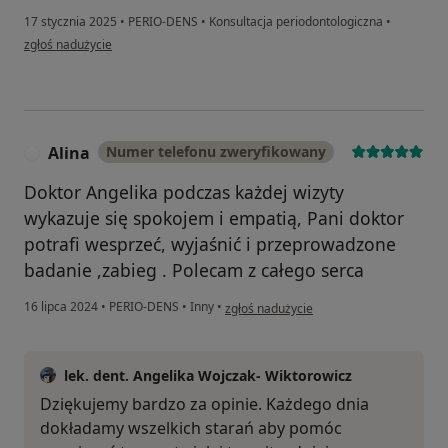
17 stycznia 2025
•
PERIO-DENS
•
Konsultacja periodontologiczna
•
w opinii użytkownika Marek
zgłoś nadużycie
Alina
Numer telefonu zweryfikowany
A
Doktor Angelika podczas każdej wizyty
wykazuje się spokojem i empatią, Pani doktor
potrafi wesprzeć, wyjaśnić i przeprowadzone
badanie ,zabieg . Polecam z całego serca
w opinii użytkownika Alina
16 lipca 2024
•
PERIO-DENS
•
Inny
•
zgłoś nadużycie
lek. dent. Angelika Wojczak- Wiktorowicz
Dziękujemy bardzo za opinie. Każdego dnia
dokładamy wszelkich starań aby pomóc