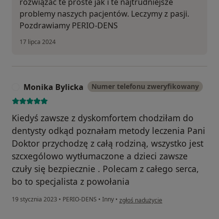
rozwiązać te proste jak i te najtrudniejsze
problemy naszych pacjentów. Leczymy z pasji.
Pozdrawiamy PERIO-DENS
17 lipca 2024
Monika Bylicka
Numer telefonu zweryfikowany
M
Kiedyś zawsze z dyskomfortem chodziłam do
dentysty odkąd poznałam metody leczenia Pani
Doktor przychodzę z całą rodziną, wszystko jest
szcxególowo wytłumaczone a dzieci zawsze
czuły się bezpiecznie . Polecam z całego serca,
bo to specjalista z powołania
w opinii użytkownika Monika Bylicka
19 stycznia 2023
•
PERIO-DENS
•
Inny
•
zgłoś nadużycie