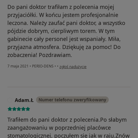
Do pani doktor trafiłam z polecenia mojej
przyjaciółki. W końcu jestem profesjonalnie
leczona. Należy zaufać pani doktor, a wszystko
pójdzie dobrym, cierpliwym torem. W tym
gabinecie cały personel jest wspaniały. Miła,
przyjazna atmosfera. Dziękuję za pomoc! Do
zobaczenia! Pozdrawiam.
w opinii użytkownika Katarzyna M.
7 maja 2021
•
PERIO-DENS
•
•
zgłoś nadużycie
Adam.Ł
Numer telefonu zweryfikowany
A
Trafiłem do pani doktor z polecenia.Po słabym
zaangażowaniu w poprzedniej placówce
stomatologicznej, poczułem się jak w raju.Znów