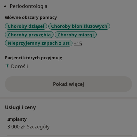
dotyczy coraz większej ilości pacjentów, Uczestniczę w
Periodontologia
wielu kursach i szkoleniach praktycznych, na których
rozwijam swoje umiejętności. Zainteresowania
Główne obszary pomocy
zawodowe kieruję głównie w stronę chirurgii
Choroby dziąseł
Choroby błon śluzowych
stomatologicznej, mikrochirurgii, periodontologii,
Choroby przyzębia
Choroby miazgi
leczeniem pod mikroskopem oraz stomatologii
a11y_sr_more_diseases
Nieprzyjemny zapach z ust
+15
dziecięcej. Jestem członkiem PTP (Polskie Towarzystwo
Periodontologiczne). Przez 4 lata wykładałam na
Pacjenci których przyjmuję
kierunku higienistka stomatologiczna. Cenię sobie
Dorośli
profesjonalizm i indywidualne podejście do pacjenta.
Poza pracą interesuje się psychologią, wspinaczką
górską oraz podróżami.
Pokaż więcej
o doświadczeniu
Usługi i ceny
Implanty
3 000 zł
Szczegóły