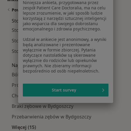
Niniejsza ankieta, przygotowana przez
zespół Patient Care Doctoralia, ma na celu
Powiązane wyszukiwania
lepsze zrozumienie, w jaki sposób ludzie
korzystają z narzędzi sztucznej inteligencji
Stomatolodzy w pobliżu
jako wsparcia dla swojego dobrostanu
emocjonalnego i zdrowia psychicznego.
Stomatolodzy Fordon
Udział w ankiecie jest anonimowy, a wyniki
Stomatolodzy Stare Miasto
będą analizowane i prezentowane
wyłącznie w formie zbiorczej. Pytania
Stomatolodzy Bartodzieje
dotyczące nastolatków są skierowane
wyłącznie do rodziców lub opiekunów
Najczęście leczone choroby
prawnych. Nie zbieramy informacji
bezpośrednio od osób niepełnoletnich.
Ból zęba w Bydgoszczy
Próchnica w Bydgoszczy
Start survey
Choroby miazgi w Bydgoszczy
Braki zębowe w Bydgoszczy
Przebarwienia zębów w Bydgoszczy
Więcej (15)