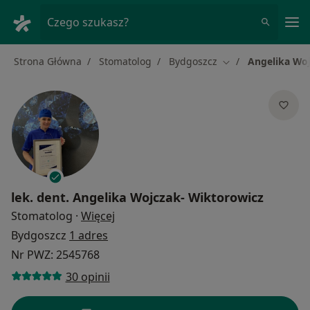
Me
Czego szukasz?
Strona Główna
Stomatolog
Bydgoszcz
Angelika Woj
Zmień miasto
lek. dent.
Angelika Wojczak- Wiktorowicz
O specjalizacjach
Stomatolog
·
Więcej
Bydgoszcz
1 adres
Nr PWZ: 2545768
30 opinii