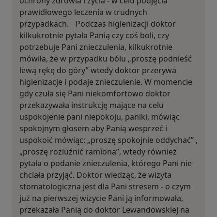
ochrony zdrowia i życia - w celu podjęcia
prawidłowego leczenia w trudnych
przypadkach. Podczas higienizacji doktor
kilkukrotnie pytała Panią czy coś boli, czy
potrzebuje Pani znieczulenia, kilkukrotnie
mówiła, że w przypadku bólu „proszę podnieść
lewą rękę do góry” wtedy doktor przerywa
higienizacje i podaje znieczulenie. W momencie
gdy czuła się Pani niekomfortowo doktor
przekazywała instrukcję mające na celu
uspokojenie pani niepokoju, paniki, mówiąc
spokojnym głosem aby Panią wesprzeć i
uspokoić mówiąc: „proszę spokojnie oddychać” ,
„proszę rozluźnić ramiona”, wtedy również
pytała o podanie znieczulenia, którego Pani nie
chciała przyjąć. Doktor wiedząc, że wizyta
stomatologiczna jest dla Pani stresem - o czym
już na pierwszej wizycie Pani ją informowała,
przekazała Panią do doktor Lewandowskiej na