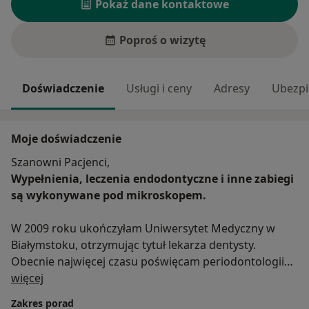
Pokaż dane kontaktowe
Poproś o wizytę
Doświadczenie
Usługi i ceny
Adresy
Ubezpi
Moje doświadczenie
Szanowni Pacjenci,
Wypełnienia, leczenia endodontyczne i inne zabiegi
są wykonywane pod mikroskopem.
W 2009 roku ukończyłam Uniwersytet Medyczny w
Białymstoku, otrzymując tytuł lekarza dentysty.
Obecnie najwięcej czasu poświęcam periodontologii
O mnie
gdyż jestem specjalistą w tej dziedzinie. Choroby
więcej
dziąseł, błon śluzowych oraz wypadanie zębów
Zakres porad