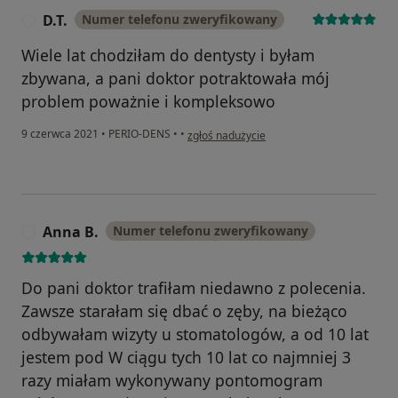
D.T.
Numer telefonu zweryfikowany
D
Wiele lat chodziłam do dentysty i byłam
zbywana, a pani doktor potraktowała mój
problem poważnie i kompleksowo
w opinii użytkownika D.T.
9 czerwca 2021
•
PERIO-DENS
•
•
zgłoś nadużycie
Anna B.
Numer telefonu zweryfikowany
A
Do pani doktor trafiłam niedawno z polecenia.
Zawsze starałam się dbać o zęby, na bieżąco
odbywałam wizyty u stomatologów, a od 10 lat
jestem pod W ciągu tych 10 lat co najmniej 3
razy miałam wykonywany pontomogram