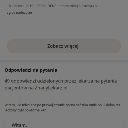
16 sierpnia 2019
•
PERIO-DENS
•
stomatologia estetyczna
•
w opinii użytkownika Ruda
zgłoś nadużycie
Zobacz więcej
opinie powyżej
Odpowiedzi na pytania
49 odpowiedzi udzielonych przez lekarza na pytania
pacjentów na ZnanyLekarz.pl
Witam, Od miesiąca po prawej stronie gorna szóstka mnie boli i dolna tez
leczony byly powtórne kan
Witam,