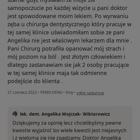
samopoczucie po każdej wizycie u pani doktor
jest spowodowane moim lekiem. Po wyrwaniu
zęba u chirurga dentystycznego który pracuje w
tej samej klinice uświadomiłam sobie ze pani
Angelika nie jest właściwym lekarzem dla mnie .
Pani Chirurg potrafiła opanować mój strach i
mój poziom na ból . Jest złotym człowiekiem i
dlatego zastanawiam sie jak 2 osoby pracujące
w tej samej klinice maja tak odmienne
podejście do klienta .
w opinii użytkownika MR
27 czerwca 2022
•
PERIO-DENS
•
Inny
•
zgłoś nadużycie
lek. dent. Angelika Wojczak- Wiktorowicz
Dziękujemy za opinię lecz chcielibyśmy pewne
kwestie wyjaśnić bo wiele kwestii jest niejasnych
i z wieloma się nie zgadzamy. Doktor Angelika