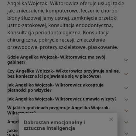
Angelika Wojczak- Wiktorowicz oferuje usługi takie
jak: znieczulenie komputerowe, leczenie chorób
błony śluzowej jamy ustnej, zamknięcie przetoki
ustno-zatokowej, konsultacja endodontyczna,
Konsultacja periodontologiczna, Konsultacja
chirurgiczna, pokrycie recesji, znieczulenie
przewodowe, protezy szkieletowe, piaskowanie.
Gdzie Angelika Wojczak- Wiktorowicz ma swój
gabinet?
Czy Angelika Wojczak- Wiktorowicz przyjmuje online,
bez konieczności pojawiania się w placówce?
Jak Angelika Wojczak- Wiktorowicz akceptuje
płatności po wizycie?
Jak Angelika Wojczak- Wiktorowicz umawia wizyty?
W jakich godzinach przyjmuje Angelika Wojczak-
Wiktorowicz?
Angelika Wojczak- Wiktorowicz: co mówią pacjenci?
Dobrostan emocjonalny i
sztuczna inteligencja
Jakie ubezpieczenia akceptuje Angelika Wojczak-
Wiktorowicz?