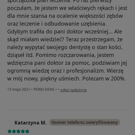
poczułam, że jestem we właściwych rękach i jest
dla mnie szansa na ocalenie większości zębów
oraz leczenie i odbudowanie uzębienia.
Gdybym trafiła do pani doktor wcześniej… Ale
skąd miałam wiedzieć? Teraz przestrzegam, że
należy wypytać swojego dentystę o stan kości,
dziąseł itd. Pomimo rozczarowania, jestem
wdzięczna pani doktor za pomoc, podziwiam jej
ogromną wiedzę oraz i profesjonalizm. Wierzę
w mój nowy, piękny uśmiech. Polecam w 200%.
w opinii użytkownika Anna B.
13 maja 2021
•
PERIO-DENS
•
•
zgłoś nadużycie
Katarzyna M.
Numer telefonu zweryfikowany
K