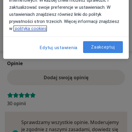
internetowych. W każdej chwili możesz sprawdzić i
prywatnych. Możesz opłacić wizytę samodzielnie lub
zaktualizować swoje preferencje w ustawieniach. W
znaleźć innego specjalistę, który akceptuje Twoje
ustawieniach znajdziesz również linki do polityk
ubezpieczenie.
prywatności stron trzecich. Więcej informacji znajdziesz
w
polityka cookies
Szukaj specjalistów według ubezpieczenia
Zaakceptuj
Edytuj ustawienia
Opinie
Dodaj swoją opinię
30 opinii
Sprawdzamy wszystkie opinie. Moderujemy
je zgodnie z naszymi zasadami, dowiedz się