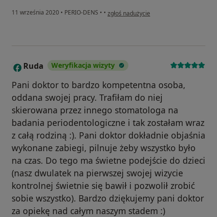
w opinii użytkownika Kris
11 września 2020
•
PERIO-DENS
•
•
zgłoś nadużycie
Ruda
Weryfikacja wizyty
R
Pani doktor to bardzo kompetentna osoba,
oddana swojej pracy. Trafiłam do niej
skierowana przez innego stomatologa na
badania periodentologiczne i tak zostałam wraz
z całą rodziną :). Pani doktor dokładnie objaśnia
wykonane zabiegi, pilnuje żeby wszystko było
na czas. Do tego ma świetne podejście do dzieci
(nasz dwulatek na pierwszej swojej wizycie
kontrolnej świetnie się bawił i pozwolił zrobić
sobie wszystko). Bardzo dziękujemy pani doktor
za opiekę nad całym naszym stadem :)