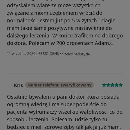
odzyskałem wiarę ze może wszystko co
związane z moim uzębieniem wrócić do
normalności.Jestem już po 5 wizytach i ciagle
mam takie same pozytywne nastawienie do
dalszego leczenia. W końcu trafiłem na dobrego
doktora. Polecam w 200 procentach.Adam.Ł
w opinii użytkownika Adam.Ł
11 września 2020
•
PERIO-DENS
•
•
zgłoś nadużycie
Kris
Numer telefonu zweryfikowany
K
Ostatnio bywałem u pani doktor ktura posiada
ogromną wiedzę i ma super podejście do
pacjenta wytłumaczy wszelkie wątpliwości co do
sposobu leczenia. Polecam ludzie tylko tu
będziecie mieli zdrowe zęby tak jak ja już mam.