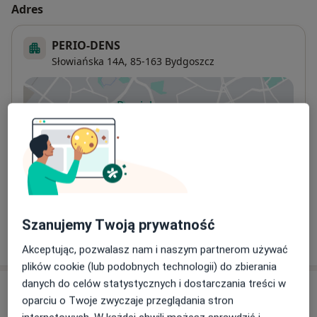
Adres
PERIO-DENS
Słowiańska 14A,
85-163
Bydgoszcz
Powiększ mapę
otwiera się w nowej karcie
Dostępność
W tym gabinecie nie można umawiać wizyt przez
internet
Co mam zrobić w tej sytuacji?
Szanujemy Twoją prywatność
Pokaż więcej
o adresie
Akceptując, pozwalasz nam i naszym partnerom używać
plików cookie (lub podobnych technologii) do zbierania
danych do celów statystycznych i dostarczania treści w
Ubezpieczenia - brak akceptowanych
oparciu o Twoje zwyczaje przeglądania stron
Ten specjalista przyjmuje wyłącznie pacjentów