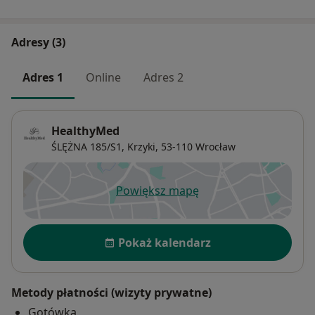
Adresy (3)
Adres 1
Online
Adres 2
HealthyMed
ŚLĘŻNA 185/S1,
Krzyki
, 53-110
Wrocław
Powiększ mapę
otwiera się w nowej karcie
Dostępność
Pokaż kalendarz
Metody płatności (wizyty prywatne)
Gotówka