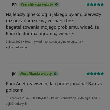
PR
Weryfikacja wizyty
P
Najlepszy ginekolog u jakiego byłam, pierwszy
raz poczułam się wysłuchana bez
bagatelizowania mojego problemu, widać, że
Pani doktor ma ogromną wiedzę.
2 lipca 2026
•
HealthyMed
•
konsultacja ginekologiczna
•
w opinii użytkownika PR
zgłoś nadużycie
JK
Weryfikacja wizyty
J
Pani Aneta zawsze miła i profesjonalna! Bardzo
polecam.
30 czerwca 2026
•
HealthyMed
•
Pakiet: konsultacja+cytologia+USG
•
w opinii użytkownika JK
zgłoś nadużycie