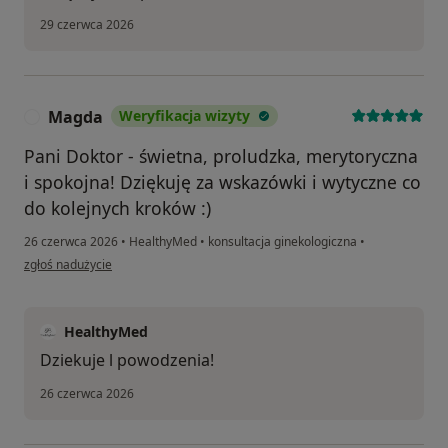
29 czerwca 2026
Magda
Weryfikacja wizyty
M
Pani Doktor - świetna, proludzka, merytoryczna
i spokojna! Dziękuję za wskazówki i wytyczne co
do kolejnych kroków :)
26 czerwca 2026
•
HealthyMed
•
konsultacja ginekologiczna
•
w opinii użytkownika Magda
zgłoś nadużycie
HealthyMed
Dziekuje l powodzenia!
26 czerwca 2026