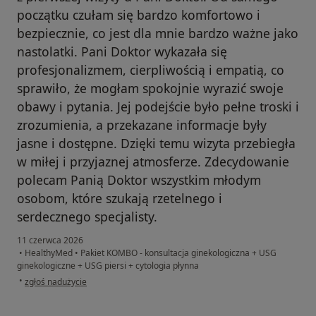
początku czułam się bardzo komfortowo i
bezpiecznie, co jest dla mnie bardzo ważne jako
nastolatki. Pani Doktor wykazała się
profesjonalizmem, cierpliwością i empatią, co
sprawiło, że mogłam spokojnie wyrazić swoje
obawy i pytania. Jej podejście było pełne troski i
zrozumienia, a przekazane informacje były
jasne i dostępne. Dzięki temu wizyta przebiegła
w miłej i przyjaznej atmosferze. Zdecydowanie
polecam Panią Doktor wszystkim młodym
osobom, które szukają rzetelnego i
serdecznego specjalisty.
11 czerwca 2026
•
HealthyMed
•
Pakiet KOMBO - konsultacja ginekologiczna + USG
ginekologiczne + USG piersi + cytologia płynna
w opinii użytkownika Ola
•
zgłoś nadużycie