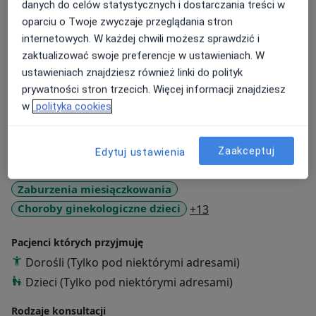
danych do celów statystycznych i dostarczania treści w
O mnie
więcej
oparciu o Twoje zwyczaje przeglądania stron
internetowych. W każdej chwili możesz sprawdzić i
Zakres porad
zaktualizować swoje preferencje w ustawieniach. W
Położnictwo i ginekologia
ustawieniach znajdziesz również linki do polityk
Ginekologia estetyczna
prywatności stron trzecich. Więcej informacji znajdziesz
w
polityka cookies
Główne obszary pomocy
Patologia ciąży
Zespół policystycznych jajników (PCOS / PMOS)
Zaakceptuj
Edytuj ustawienia
Infekcje dróg rodnych
Zaburzenia miesiączkowania
a11y_sr_more_disea
Choroby ginekologiczne dzieci
+13
Pacjenci których przyjmuję
Dorośli (Tylko pod niektórymi adresami)
Dzieci (Tylko pod niektórymi adresami)
Rodzaje konsultacji