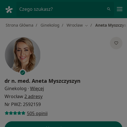
Me
Czego szukasz?
Strona Główna
Ginekolog
Wrocław
Aneta Myszczys
Zmień miasto
dr n. med.
Aneta Myszczyszyn
O specjalizacjach
Ginekolog
·
Więcej
Wrocław
2 adresy
Nr PWZ: 2592159
505 opinii