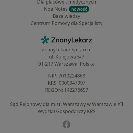
Dla placówek medycznych
Noa Notes
nowość
Baza wiedzy
Centrum Pomocy dla Specjalisty
Kontakt
ZnanyLekarz - Strona główna
ZnanyLekarz Sp. z o.o.
ul. Kolejowa 5/7
01-217 Warszawa, Polska
NIP: ⁠7010224868
KRS: ⁠0000347997
REGON: ⁠142276657
Sąd Rejonowy dla m.st. Warszawy w Warszawie XII
Wydział Gospodarczy KRS
Facebook
otwiera się w nowej karcie