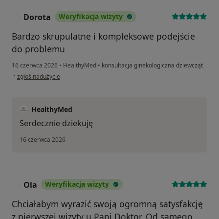
Dorota
Weryfikacja wizyty
D
Bardzo skrupulatne i kompleksowe podejście
do problemu
16 czerwca 2026
•
HealthyMed
•
konsultacja ginekologiczna dziewcząt
w opinii użytkownika Dorota
•
zgłoś nadużycie
HealthyMed
Serdecznie dziekuję
16 czerwca 2026
Ola
Weryfikacja wizyty
O
Chciałabym wyrazić swoją ogromną satysfakcję
z pierwszej wizyty u Pani Doktor. Od samego