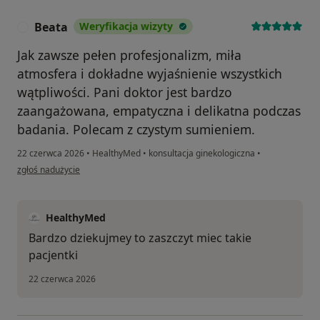
Beata
Weryfikacja wizyty
B
Jak zawsze pełen profesjonalizm, miła
atmosfera i dokładne wyjaśnienie wszystkich
wątpliwości. Pani doktor jest bardzo
zaangażowana, empatyczna i delikatna podczas
badania. Polecam z czystym sumieniem.
22 czerwca 2026
•
HealthyMed
•
konsultacja ginekologiczna
•
w opinii użytkownika Beata
zgłoś nadużycie
HealthyMed
Bardzo dziekujmey to zaszczyt miec takie
pacjentki
22 czerwca 2026