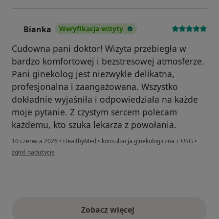
Bianka
Weryfikacja wizyty
B
Cudowna pani doktor! Wizyta przebiegła w
bardzo komfortowej i bezstresowej atmosferze.
Pani ginekolog jest niezwykle delikatna,
profesjonalna i zaangażowana. Wszystko
dokładnie wyjaśniła i odpowiedziała na każde
moje pytanie. Z czystym sercem polecam
każdemu, kto szuka lekarza z powołania.
10 czerwca 2026
•
HealthyMed
•
konsultacja ginekologiczna + USG
•
w opinii użytkownika Bianka
zgłoś nadużycie
Zobacz więcej
opinie powyżej