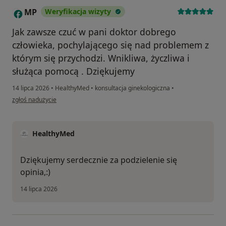
MP
Weryfikacja wizyty
M
Jak zawsze czuć w pani doktor dobrego
człowieka, pochylającego się nad problemem z
którym się przychodzi. Wnikliwa, życzliwa i
służąca pomocą . Dziękujemy
14 lipca 2026
•
HealthyMed
•
konsultacja ginekologiczna
•
w opinii użytkownika MP
zgłoś nadużycie
HealthyMed
Dziękujemy serdecznie za podzielenie się
opinia,:)
14 lipca 2026