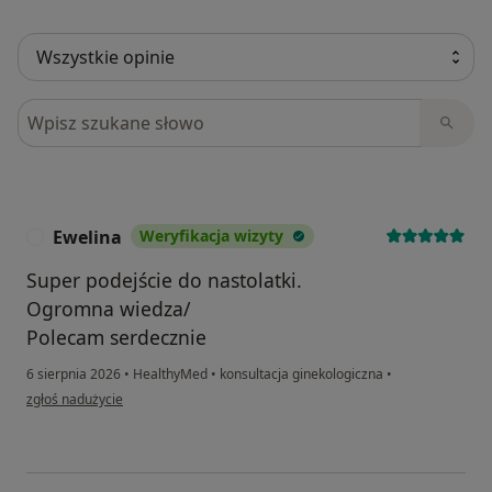
Szukaj w opiniach
Ewelina
Weryfikacja wizyty
E
Super podejście do nastolatki.
Ogromna wiedza/
Polecam serdecznie
6 sierpnia 2026
•
HealthyMed
•
konsultacja ginekologiczna
•
w opinii użytkownika Ewelina
zgłoś nadużycie