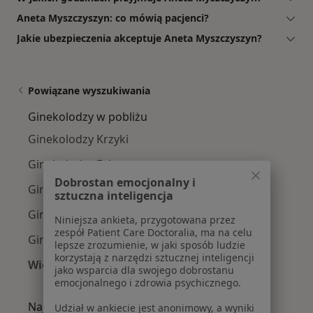
Aneta Myszczyszyn: co mówią pacjenci?
Jakie ubezpieczenia akceptuje Aneta Myszczyszyn?
Powiązane wyszukiwania
Ginekolodzy w pobliżu
Ginekolodzy Krzyki
Ginekolodzy Fabryczna
Dobrostan emocjonalny i
Ginekolodzy Stare Miasto
sztuczna inteligencja
Ginekolodzy Psie Pole
Niniejsza ankieta, przygotowana przez
zespół Patient Care Doctoralia, ma na celu
Ginekolodzy Śródmieście
lepsze zrozumienie, w jaki sposób ludzie
korzystają z narzędzi sztucznej inteligencji
Więcej (2)
jako wsparcia dla swojego dobrostanu
Więcej w kategorii: Ginekolodzy w pobliżu
emocjonalnego i zdrowia psychicznego.
Najczęście leczone choroby
Udział w ankiecie jest anonimowy, a wyniki