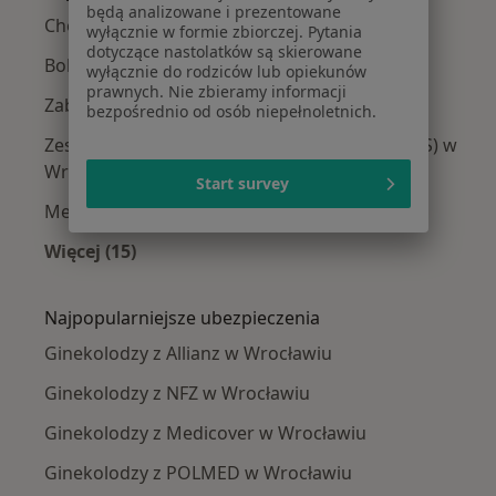
będą analizowane i prezentowane
Choroby ginekologiczne w Wrocławiu
wyłącznie w formie zbiorczej. Pytania
dotyczące nastolatków są skierowane
Bolesne miesiączkowanie w Wrocławiu
wyłącznie do rodziców lub opiekunów
prawnych. Nie zbieramy informacji
Zaburzenia miesiączkowania w Wrocławiu
bezpośrednio od osób niepełnoletnich.
Zespół policystycznych jajników (PCOS / PMOS) w
Wrocławiu
Start survey
Menopauza w Wrocławiu
Więcej (15)
Więcej w kategorii: Najczęście leczone chorob
Najpopularniejsze ubezpieczenia
Ginekolodzy z Allianz w Wrocławiu
Ginekolodzy z NFZ w Wrocławiu
Ginekolodzy z Medicover w Wrocławiu
Ginekolodzy z POLMED w Wrocławiu