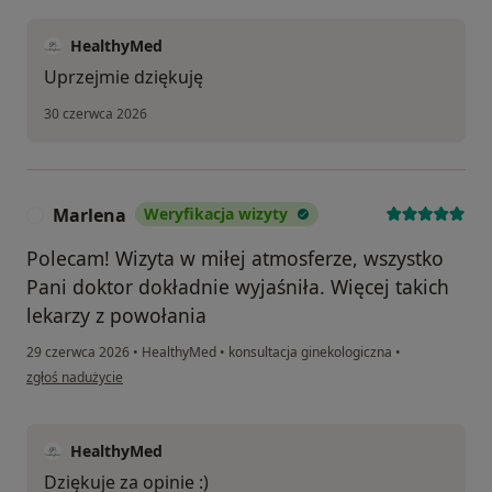
HealthyMed
Uprzejmie dziękuję
30 czerwca 2026
Marlena
Weryfikacja wizyty
M
Polecam! Wizyta w miłej atmosferze, wszystko
Pani doktor dokładnie wyjaśniła. Więcej takich
lekarzy z powołania
29 czerwca 2026
•
HealthyMed
•
konsultacja ginekologiczna
•
w opinii użytkownika Marlena
zgłoś nadużycie
HealthyMed
Dziękuje za opinie :)