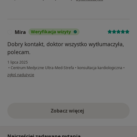
Mira
Weryfikacja wizyty
M
Dobry kontakt, doktor wszystko wytłumaczyła,
polecam.
1 lipca 2025
•
Centrum Medyczne Ultra-Med-Strefa
•
konsultacja kardiologiczna
•
w opinii użytkownika Mira
zgłoś nadużycie
Zobacz więcej
opinie powyżej
Najczęściej zadawane pytania