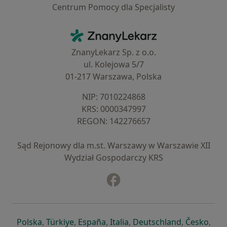
Centrum Pomocy dla Specjalisty
Kontakt
ZnanyLekarz - Strona główna
ZnanyLekarz Sp. z o.o.
ul. Kolejowa 5/7
01-217 Warszawa, Polska
NIP: ⁠7010224868
KRS: ⁠0000347997
REGON: ⁠142276657
Sąd Rejonowy dla m.st. Warszawy w Warszawie XII
Wydział Gospodarczy KRS
Facebook
otwiera się w nowej karcie
otwiera się w nowej karcie
otwiera się w nowej karcie
otwiera się w nowej karcie
otwiera się w nowej karci
otwiera się
otwi
Polska
,
Türkiye
,
España
,
Italia
,
Deutschland
,
Česko
,