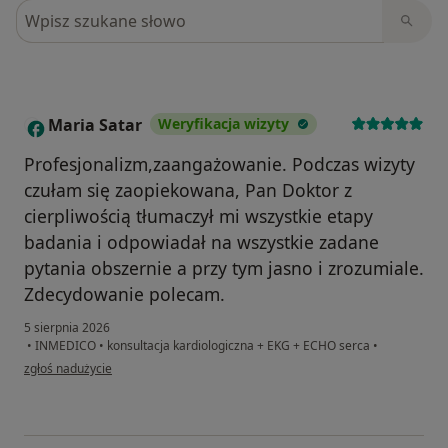
Szukaj w opiniach
Maria Satar
Weryfikacja wizyty
M
Profesjonalizm,zaangażowanie. Podczas wizyty
czułam się zaopiekowana, Pan Doktor z
cierpliwością tłumaczył mi wszystkie etapy
badania i odpowiadał na wszystkie zadane
pytania obszernie a przy tym jasno i zrozumiale.
Zdecydowanie polecam.
5 sierpnia 2026
•
INMEDICO
•
konsultacja kardiologiczna + EKG + ECHO serca
•
w opinii użytkownika Maria Satar
zgłoś nadużycie