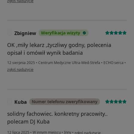
zgłoś nadużycie
Zbigniew
Weryfikacja wizyty
Z
OK ,miły lekarz ,życzliwy godny, polecenia
opisał i omówił wynik badania
12 sierpnia 2025
•
Centrum Medyczne Ultra-Med-Strefa
•
ECHO serca
•
w opinii użytkownika Zbigniew
zgłoś nadużycie
Kuba
Numer telefonu zweryfikowany
K
solidny fachowiec. konkretny pracowity..
polecam DJ Kuba
w opinii użytkownika Kuba
12 lipca 2025
•
W innym miejscu
•
Inny
•
zgłoś nadużycie