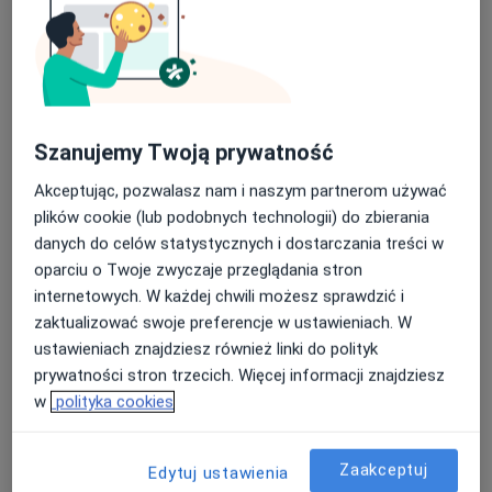
Konsultacja kardiologiczna + EKG
Umów wizytę
Od 250 zł
Szczegóły
ECHO serca
Umów wizytę
Szanujemy Twoją prywatność
Od 170 zł
Szczegóły
Akceptując, pozwalasz nam i naszym partnerom używać
plików cookie (lub podobnych technologii) do zbierania
Konsultacja internistyczna
Umów wizytę
danych do celów statystycznych i dostarczania treści w
200 zł
Szczegóły
oparciu o Twoje zwyczaje przeglądania stron
internetowych. W każdej chwili możesz sprawdzić i
Konsultacja kardiologiczna + EKG +
zaktualizować swoje preferencje w ustawieniach. W
ECHO serca
Umów wizytę
ustawieniach znajdziesz również linki do polityk
Od 320 zł
Szczegóły
prywatności stron trzecich. Więcej informacji znajdziesz
w
polityka cookies
+ 2 usługi
Zaakceptuj
Edytuj ustawienia
W jaki sposób ustalane są ceny?