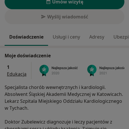
Umów wizytę
Wyślij wiadomość
Doświadczenie
Usługi i ceny
Adresy
Ubezpi
Moje doświadczenie
1
Edukacja
Specjalista chorób wewnętrznych i kardiologii.
Absolwent Śląskiej Akademii Medycznej w Katowicach.
Lekarz Szpitala Miejskiego Oddziału Kardiologicznego
w Tychach.
Doktor Zubelewicz diagnozuje i leczy pacjentów z
chorobami serca i układu krążenia. Zajmuje się