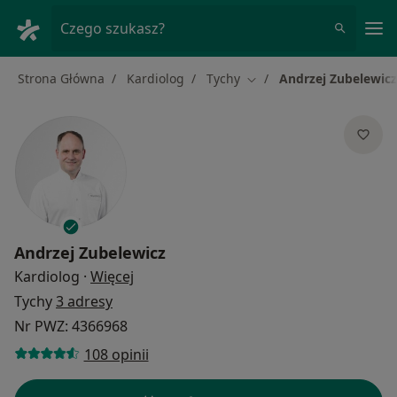
Me
Czego szukasz?
Strona Główna
Kardiolog
Tychy
Andrzej Zubelewicz
Zmień miasto
Andrzej Zubelewicz
O specjalizacjach
Kardiolog
·
Więcej
Tychy
3 adresy
Nr PWZ: 4366968
108 opinii