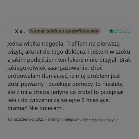
X x .
Numer telefonu zweryfikowany
X
Jedna wielka tragedia. Trafilam na pierwszą
wizytę akurat do tego doktora, i jestem w szoku
z jakim podejściem ten lekarz mnie przyjął. Brak
jakiegokolwiek zaangażowania, choć
próbowałam tłumaczyć, iż moj problem jest
dość powazny i oczekuje pomocy, to niestety,
ale z mila checia jedyne co zrobil to przepisał
leki i do widzenia za kolejne 2 miesiące.
dramat! Nie polecam..
w opinii użytkownika X x .
13 października 2025
•
W innym miejscu
•
Inny
•
zgłoś nadużycie