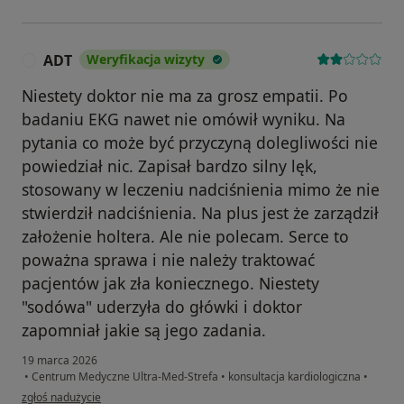
ADT
Weryfikacja wizyty
A
Niestety doktor nie ma za grosz empatii. Po
badaniu EKG nawet nie omówił wyniku. Na
pytania co może być przyczyną dolegliwości nie
powiedział nic. Zapisał bardzo silny lęk,
stosowany w leczeniu nadciśnienia mimo że nie
stwierdził nadciśnienia. Na plus jest że zarządził
założenie holtera. Ale nie polecam. Serce to
poważna sprawa i nie należy traktować
pacjentów jak zła koniecznego. Niestety
"sodówa" uderzyła do główki i doktor
zapomniał jakie są jego zadania.
19 marca 2026
•
Centrum Medyczne Ultra-Med-Strefa
•
konsultacja kardiologiczna
•
w opinii użytkownika ADT
zgłoś nadużycie