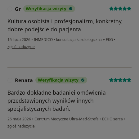
Gr
Weryfikacja wizyty
G
Kultura osobista i profesjonalizm, konkretny,
dobre podejście do pacjenta
15 lipca 2026
•
INMEDICO
•
konsultacja kardiologiczna + EKG
•
w opinii użytkownika Gr
zgłoś nadużycie
Renata
Weryfikacja wizyty
R
Bardzo dokładne badaniei omówienia
przedstawionych wyników innych
specjalistycznych badań.
26 maja 2026
•
Centrum Medyczne Ultra-Med-Strefa
•
ECHO serca
•
w opinii użytkownika Renata
zgłoś nadużycie