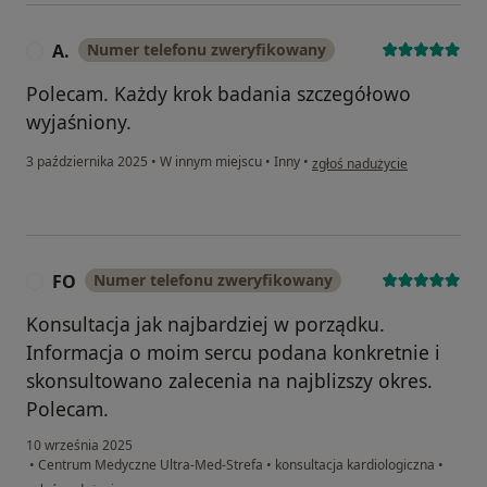
A.
Numer telefonu zweryfikowany
A
Polecam. Każdy krok badania szczegółowo
wyjaśniony.
w opinii użytkownika A.
3 października 2025
•
W innym miejscu
•
Inny
•
zgłoś nadużycie
FO
Numer telefonu zweryfikowany
F
Konsultacja jak najbardziej w porządku.
Informacja o moim sercu podana konkretnie i
skonsultowano zalecenia na najblizszy okres.
Polecam.
10 września 2025
•
Centrum Medyczne Ultra-Med-Strefa
•
konsultacja kardiologiczna
•
w opinii użytkownika FO