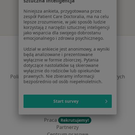
sztuczna inteligencja
Więcej w kategorii: Najpopularniejsze ubezpie
Niniejsza ankieta, przygotowana przez
zespół Patient Care Doctoralia, ma na celu
lepsze zrozumienie, w jaki sposób ludzie
korzystają z narzędzi sztucznej inteligencji
jako wsparcia dla swojego dobrostanu
emocjonalnego i zdrowia psychicznego.
Serwis
Udział w ankiecie jest anonimowy, a wyniki
będą analizowane i prezentowane
Regulamin
wyłącznie w formie zbiorczej. Pytania
Polityka prywatności pacjentów
dotyczące nastolatków są skierowane
Polityka prywatności profesjonalistów
wyłącznie do rodziców lub opiekunów
Polityka prywatności dla profesjonalistów, których
prawnych. Nie zbieramy informacji
bezpośrednio od osób niepełnoletnich.
dane pozyskaliśmy samodzielnie
Polityka cookies
Jak działają wyniki wyszukiwania
Start survey
Dostępność
O nas
Praca
Rekrutujemy!
Partnerzy
Centrum prasowe