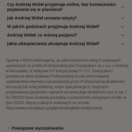
Czy Andrzej Wideł przyjmuje online, bez konieczności
pojawiania się w placówce?
Jak Andrzej Wideł umawia wizyty?
W jakich godzinach przyjmuje Andrzej Wideł?
Andrzej Wideł: co mówią pacjenci?
Jakie ubezpieczenia akceptuje Andrzej Wideł?
Zgodnie z RODO informujemy, że administratorem danych osobowych
ujawnionych na profilu Profesjonalisty jest ZnanyLekarz sp. z o.o. z siedzibą
w Warszawie, ul. Kolejowa 5/7 kod pocztowy 01-217. ZnanyLekarz
przetwarza dane osobowe Profesjonalisty w celu informowania
użytkowników internetu o prowadzonej przez Profesjonalistę działalności
leczniczej lub innej podobnej, w tym specjalizacjach, miejscach
przyjmowania pacjentów i opiniach na temat jego działalności (art. 6 ust. 1
lit. f RODO) Dane osobowe pochodzą z powszechnie dostępnych źródeł, w
tym CEIDG. Więcej o danych osobowych na stronie:
https://www.znanylekarz.pl/gdpr/landing#tab=professional
Powiązane wyszukiwania