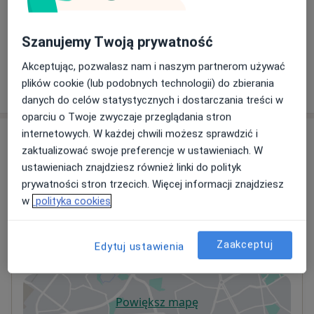
Konsultacja ortopedyczna
Od 130 zł
Szczegóły
Szanujemy Twoją prywatność
Akceptując, pozwalasz nam i naszym partnerom używać
plików cookie (lub podobnych technologii) do zbierania
W jaki sposób ustalane są ceny?
danych do celów statystycznych i dostarczania treści w
oparciu o Twoje zwyczaje przeglądania stron
internetowych. W każdej chwili możesz sprawdzić i
Adresy (2)
zaktualizować swoje preferencje w ustawieniach. W
ustawieniach znajdziesz również linki do polityk
Adres 1
Adres 2
prywatności stron trzecich. Więcej informacji znajdziesz
w
polityka cookies
Centrum medyczno - rehabilitacyjne
Solutaris
Zaakceptuj
Edytuj ustawienia
ul. Gazowa 2B,
Koźle
, 47-200
Kędzierzyn-Koźle
Powiększ mapę
otwiera się w nowej karcie