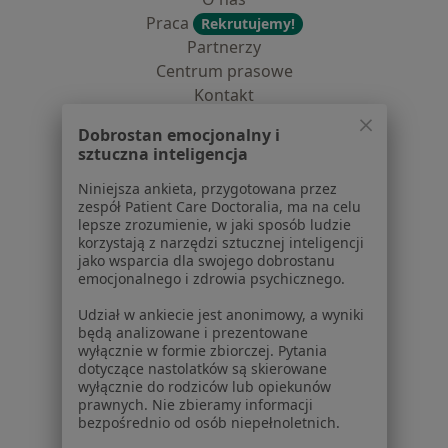
Praca
Rekrutujemy!
Partnerzy
Centrum prasowe
Kontakt
Dla pacjentów
Dobrostan emocjonalny i
sztuczna inteligencja
Lekarze
Niniejsza ankieta, przygotowana przez
Placówki medyczne
zespół Patient Care Doctoralia, ma na celu
Pytania i odpowiedzi
lepsze zrozumienie, w jaki sposób ludzie
Usługi i zabiegi
korzystają z narzędzi sztucznej inteligencji
jako wsparcia dla swojego dobrostanu
Choroby
emocjonalnego i zdrowia psychicznego.
Pomoc
Aplikacje mobilne
Udział w ankiecie jest anonimowy, a wyniki
będą analizowane i prezentowane
Blog dla pacjentów
wyłącznie w formie zbiorczej. Pytania
dotyczące nastolatków są skierowane
Dla profesjonalistów
wyłącznie do rodziców lub opiekunów
prawnych. Nie zbieramy informacji
Cennik
bezpośrednio od osób niepełnoletnich.
Dla lekarzy