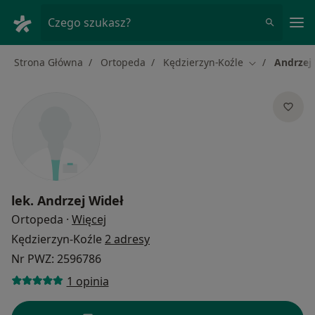
Me
Czego szukasz?
Strona Główna
Ortopeda
Kędzierzyn-Koźle
Andrzej
Zmień miasto
lek.
Andrzej Wideł
O specjalizacjach
Ortopeda
·
Więcej
Kędzierzyn-Koźle
2 adresy
Nr PWZ: 2596786
1 opinia