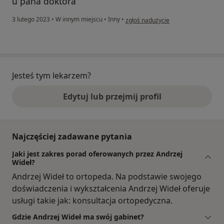
u pana doktora
w opinii użytkownika Alicja M.
3 lutego 2023
•
W innym miejscu
•
Inny
•
zgłoś nadużycie
Jesteś tym lekarzem?
Edytuj lub przejmij profil
Najczęściej zadawane pytania
Jaki jest zakres porad oferowanych przez Andrzej
Wideł?
Andrzej Wideł to ortopeda. Na podstawie swojego
doświadczenia i wykształcenia Andrzej Wideł oferuje
usługi takie jak: konsultacja ortopedyczna.
Gdzie Andrzej Wideł ma swój gabinet?