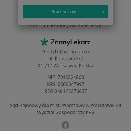
Dla placówek medycznych
Noa Notes
Start survey
nowość
Baza wiedzy
Centrum Pomocy dla Specjalisty
Kontakt
ZnanyLekarz - Strona główna
ZnanyLekarz Sp. z o.o.
ul. Kolejowa 5/7
01-217 Warszawa, Polska
NIP: ⁠7010224868
KRS: ⁠0000347997
REGON: ⁠142276657
Sąd Rejonowy dla m.st. Warszawy w Warszawie XII
Wydział Gospodarczy KRS
Facebook
otwiera się w nowej karcie