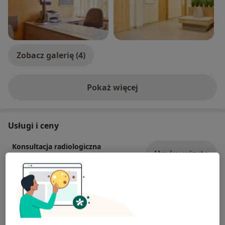
Zobacz galerię (4)
Pokaż więcej
o doświadczeniu
Usługi i ceny
Konsultacja radiologiczna
Umów wizytę
Szczegóły
USG jamy brzusznej
Od 250 zł
Szczegóły