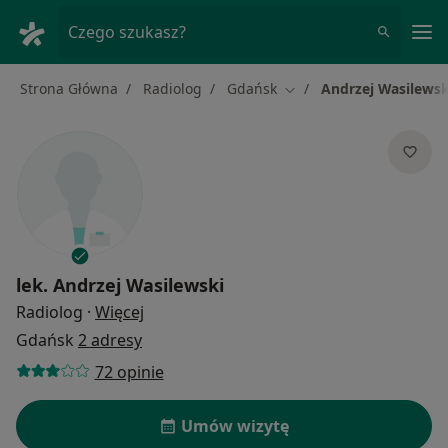
Me
Czego szukasz?
Strona Główna
Radiolog
Gdańsk
Andrzej Wasilewsk
Zmień miasto
lek.
Andrzej Wasilewski
O specjalizacjach
Radiolog
·
Więcej
Gdańsk
2 adresy
72 opinie
Umów wizytę