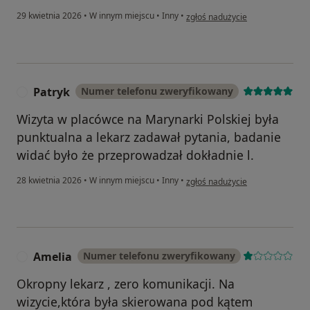
w opinii użytkownika LL
29 kwietnia 2026
•
W innym miejscu
•
Inny
•
zgłoś nadużycie
Patryk
Numer telefonu zweryfikowany
P
Wizyta w placówce na Marynarki Polskiej była
punktualna a lekarz zadawał pytania, badanie
widać było że przeprowadzał dokładnie l.
w opinii użytkownika Patryk
28 kwietnia 2026
•
W innym miejscu
•
Inny
•
zgłoś nadużycie
Amelia
Numer telefonu zweryfikowany
A
Okropny lekarz , zero komunikacji. Na
wizycie,która była skierowana pod kątem