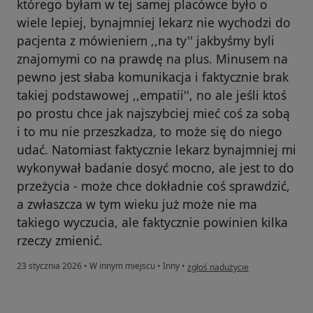
którego byłam w tej samej placówce było o
wiele lepiej, bynajmniej lekarz nie wychodzi do
pacjenta z mówieniem ,,na ty'' jakbyśmy byli
znajomymi co na prawdę na plus. Minusem na
pewno jest słaba komunikacja i faktycznie brak
takiej podstawowej ,,empatii'', no ale jeśli ktoś
po prostu chce jak najszybciej mieć coś za sobą
i to mu nie przeszkadza, to może się do niego
udać. Natomiast faktycznie lekarz bynajmniej mi
wykonywał badanie dosyć mocno, ale jest to do
przeżycia - może chce dokładnie coś sprawdzić,
a zwłaszcza w tym wieku już może nie ma
takiego wyczucia, ale faktycznie powinien kilka
rzeczy zmienić.
w opinii użytkownika M
23 stycznia 2026
•
W innym miejscu
•
Inny
•
zgłoś nadużycie