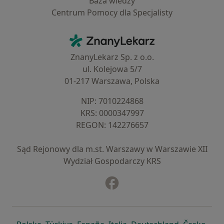
Baza wiedzy
Centrum Pomocy dla Specjalisty
Kontakt
ZnanyLekarz - Strona główna
ZnanyLekarz Sp. z o.o.
ul. Kolejowa 5/7
01-217 Warszawa, Polska
NIP: ⁠7010224868
KRS: ⁠0000347997
REGON: ⁠142276657
Sąd Rejonowy dla m.st. Warszawy w Warszawie XII
Wydział Gospodarczy KRS
Facebook
otwiera się w nowej karcie