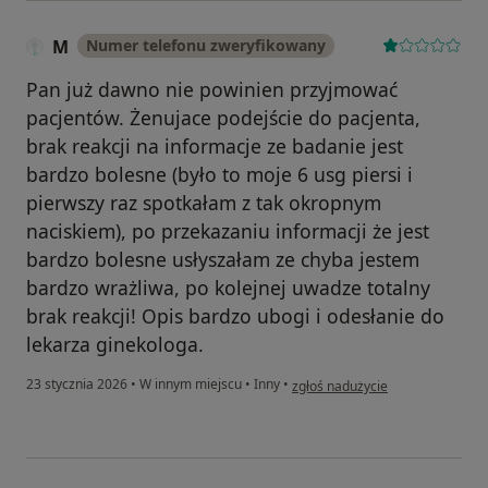
M
Numer telefonu zweryfikowany
Pan już dawno nie powinien przyjmować
pacjentów. Żenujace podejście do pacjenta,
brak reakcji na informacje ze badanie jest
bardzo bolesne (było to moje 6 usg piersi i
pierwszy raz spotkałam z tak okropnym
naciskiem), po przekazaniu informacji że jest
bardzo bolesne usłyszałam ze chyba jestem
bardzo wrażliwa, po kolejnej uwadze totalny
brak reakcji! Opis bardzo ubogi i odesłanie do
lekarza ginekologa.
w opinii użytkownika M
23 stycznia 2026
•
W innym miejscu
•
Inny
•
zgłoś nadużycie