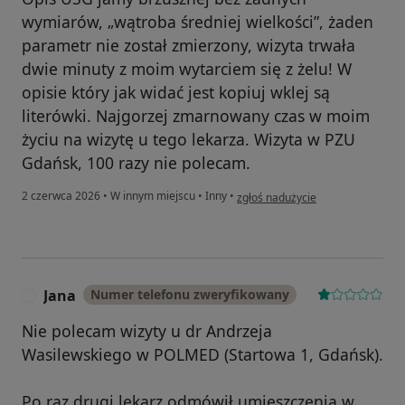
wymiarów, „wątroba średniej wielkości”, żaden
parametr nie został zmierzony, wizyta trwała
dwie minuty z moim wytarciem się z żelu! W
opisie który jak widać jest kopiuj wklej są
literówki. Najgorzej zmarnowany czas w moim
życiu na wizytę u tego lekarza. Wizyta w PZU
Gdańsk, 100 razy nie polecam.
w opinii użytkownika Monika
2 czerwca 2026
•
W innym miejscu
•
Inny
•
zgłoś nadużycie
Jana
Numer telefonu zweryfikowany
J
Nie polecam wizyty u dr Andrzeja
Wasilewskiego w POLMED (Startowa 1, Gdańsk).
Po raz drugi lekarz odmówił umieszczenia w