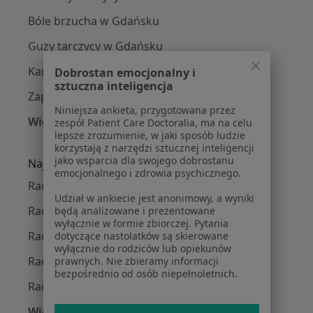
Bóle brzucha w Gdańsku
Guzy tarczycy w Gdańsku
Kamica nerkowa w Gdańsku
Dobrostan emocjonalny i
sztuczna inteligencja
Zapalenie trzustki w Gdańsku
Niniejsza ankieta, przygotowana przez
Więcej (15)
zespół Patient Care Doctoralia, ma na celu
lepsze zrozumienie, w jaki sposób ludzie
Więcej w kategorii: Najczęście leczone chorob
korzystają z narzędzi sztucznej inteligencji
jako wsparcia dla swojego dobrostanu
Najpopularniejsze ubezpieczenia
emocjonalnego i zdrowia psychicznego.
Radiolodzy z TU Zdrowie w Gdańsku
Udział w ankiecie jest anonimowy, a wyniki
Radiolodzy z Medicover w Gdańsku
będą analizowane i prezentowane
wyłącznie w formie zbiorczej. Pytania
Radiolodzy z Allianz w Gdańsku
dotyczące nastolatków są skierowane
wyłącznie do rodziców lub opiekunów
Radiolodzy z Signal Iduna w Gdańsku
prawnych. Nie zbieramy informacji
bezpośrednio od osób niepełnoletnich.
Radiolodzy z LUX MED w Gdańsku
Więcej (2)