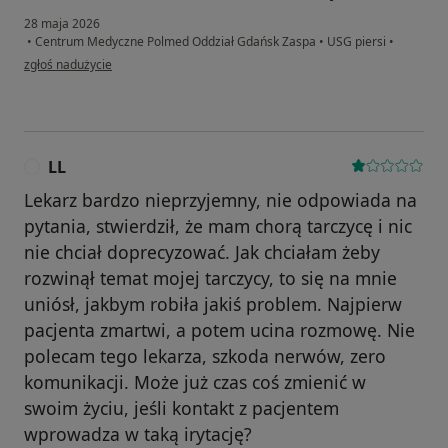
28 maja 2026
•
Centrum Medyczne Polmed Oddział Gdańsk Zaspa
•
USG piersi
•
w opinii użytkownika Jana
zgłoś nadużycie
LL
L
Lekarz bardzo nieprzyjemny, nie odpowiada na
pytania, stwierdził, że mam chorą tarczycę i nic
nie chciał doprecyzować. Jak chciałam żeby
rozwinął temat mojej tarczycy, to się na mnie
uniósł, jakbym robiła jakiś problem. Najpierw
pacjenta zmartwi, a potem ucina rozmowę. Nie
polecam tego lekarza, szkoda nerwów, zero
komunikacji. Może już czas coś zmienić w
swoim życiu, jeśli kontakt z pacjentem
wprowadza w taką irytację?