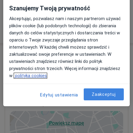
USG piersi
Szanujemy Twoją prywatność
Od 250 zł
Szczegóły
Akceptując, pozwalasz nam i naszym partnerom używać
plików cookie (lub podobnych technologii) do zbierania
W jaki sposób ustalane są ceny?
danych do celów statystycznych i dostarczania treści w
oparciu o Twoje zwyczaje przeglądania stron
internetowych. W każdej chwili możesz sprawdzić i
Adresy (2)
zaktualizować swoje preferencje w ustawieniach. W
ustawieniach znajdziesz również linki do polityk
Adres 1
Adres 2
prywatności stron trzecich. Więcej informacji znajdziesz
w
polityka cookies
Centrum Medyczne POLMED Oddział
Zaakceptuj
Edytuj ustawienia
Gdańsk Zaspa
Startowa 1,
80-461
Gdańsk
Powiększ mapę
otwiera się w nowej karcie