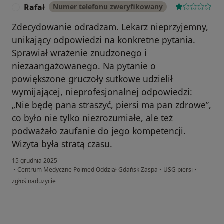
Rafał
Numer telefonu zweryfikowany
R
Zdecydowanie odradzam. Lekarz nieprzyjemny,
unikający odpowiedzi na konkretne pytania.
Sprawiał wrażenie znudzonego i
niezaangażowanego. Na pytanie o
powiększone gruczoły sutkowe udzielił
wymijającej, nieprofesjonalnej odpowiedzi:
„Nie będę pana straszyć, piersi ma pan zdrowe”,
co było nie tylko niezrozumiałe, ale też
podważało zaufanie do jego kompetencji.
Wizyta była stratą czasu.
15 grudnia 2025
•
Centrum Medyczne Polmed Oddział Gdańsk Zaspa
•
USG piersi
•
w opinii użytkownika Rafał
zgłoś nadużycie