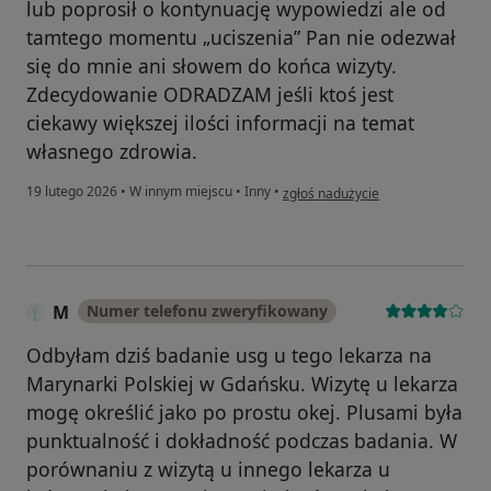
lub poprosił o kontynuację wypowiedzi ale od
tamtego momentu „uciszenia” Pan nie odezwał
się do mnie ani słowem do końca wizyty.
Zdecydowanie ODRADZAM jeśli ktoś jest
ciekawy większej ilości informacji na temat
własnego zdrowia.
w opinii użytkownika H
19 lutego 2026
•
W innym miejscu
•
Inny
•
zgłoś nadużycie
M
Numer telefonu zweryfikowany
Odbyłam dziś badanie usg u tego lekarza na
Marynarki Polskiej w Gdańsku. Wizytę u lekarza
mogę określić jako po prostu okej. Plusami była
punktualność i dokładność podczas badania. W
porównaniu z wizytą u innego lekarza u