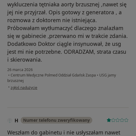
wykluczenia tętniaka aorty brzusznej ,nawet się
jej nie przyjrzał. Opis gotowy z generatora , a
rozmowa z doktorem nie istniejąca.
Próbowałam wytłumaczyć dlaczego znalazłam
się w gabinecie ,przerwano mi w trakcie zdania.
Dodatkowo Doktor ciągle insynuował, że usg
jest mi nie potrzebne. ODRADZAM, strata czasu
i skierowania.
26 marca 2026
•
Centrum Medyczne Polmed Oddział Gdańsk Zaspa
•
USG jamy
brzusznej
w opinii użytkownika Amelia
•
zgłoś nadużycie
H
Numer telefonu zweryfikowany
Weszłam do gabinetu i nie usłyszałam nawet