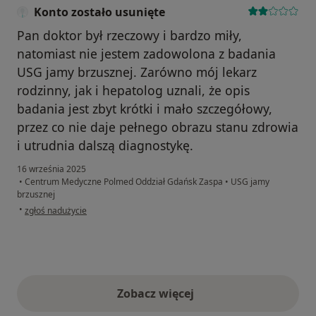
Konto zostało usunięte
Pan doktor był rzeczowy i bardzo miły,
natomiast nie jestem zadowolona z badania
USG jamy brzusznej. Zarówno mój lekarz
rodzinny, jak i hepatolog uznali, że opis
badania jest zbyt krótki i mało szczegółowy,
przez co nie daje pełnego obrazu stanu zdrowia
i utrudnia dalszą diagnostykę.
16 września 2025
•
Centrum Medyczne Polmed Oddział Gdańsk Zaspa
•
USG jamy
brzusznej
w opinii użytkownika Konto zostało usunięte
•
zgłoś nadużycie
Zobacz więcej
opinie powyżej