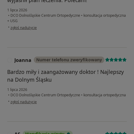
1 lipca 2026
•
DCO Dolnośląskie Centrum Ortopedyczne
•
konsultacja ortopedyczna
+ USG
w opinii użytkownika Gosia
•
zgłoś nadużycie
Joanna
Numer telefonu zweryfikowany
J
Bardzo miły i zaangażowany doktor ! Najlepszy
na Dolnym Śląsku
1 lipca 2026
•
DCO Dolnośląskie Centrum Ortopedyczne
•
konsultacja ortopedyczna
w opinii użytkownika Joanna
•
zgłoś nadużycie
Weryfikacja wizyty