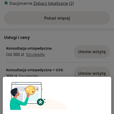
Stacjonarne
Zobacz lokalizacje (2)
Pokaż więcej
o doświadczeniu
Usługi i ceny
Konsultacja ortopedyczna
Umów wizytę
Od 300 zł
Szczegóły
Konsultacja ortopedyczna + USG
Umów wizytę
300 zł
Szczegóły
Blokady dostawowe
Umów wizytę
Od 180 zł
Szczegóły
Iniekcje dostawowe