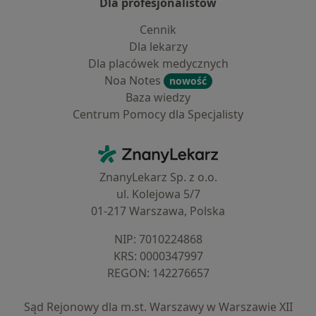
Dla profesjonalistów
Cennik
Dla lekarzy
Dla placówek medycznych
Noa Notes
nowość
Baza wiedzy
Centrum Pomocy dla Specjalisty
Kontakt
ZnanyLekarz - Strona główna
ZnanyLekarz Sp. z o.o.
ul. Kolejowa 5/7
01-217 Warszawa, Polska
NIP: ⁠7010224868
KRS: ⁠0000347997
REGON: ⁠142276657
Sąd Rejonowy dla m.st. Warszawy w Warszawie XII