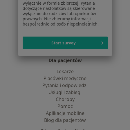
Polityka cookies
wyłącznie w formie zbiorczej. Pytania
Jak działają wyniki wyszukiwania
dotyczące nastolatków są skierowane
wyłącznie do rodziców lub opiekunów
Dostępność
prawnych. Nie zbieramy informacji
O nas
bezpośrednio od osób niepełnoletnich.
Praca
Rekrutujemy!
Partnerzy
Centrum prasowe
Start survey
Kontakt
Dla pacjentów
Lekarze
Placówki medyczne
Pytania i odpowiedzi
Usługi i zabiegi
Choroby
Pomoc
Aplikacje mobilne
Blog dla pacjentów