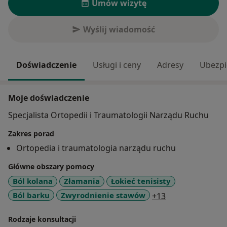
Umów wizytę
Wyślij wiadomość
Doświadczenie
Usługi i ceny
Adresy
Ubezpi
Moje doświadczenie
Specjalista Ortopedii i Traumatologii Narządu Ruchu
Zakres porad
Ortopedia i traumatologia narządu ruchu
Główne obszary pomocy
Ból kolana
Złamania
Łokieć tenisisty
a11y_sr_more_d
Ból barku
Zwyrodnienie stawów
+13
Rodzaje konsultacji