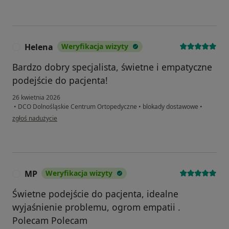
Helena
Weryfikacja wizyty
H
Bardzo dobry specjalista, świetne i empatyczne
podejście do pacjenta!
26 kwietnia 2026
•
DCO Dolnośląskie Centrum Ortopedyczne
•
blokady dostawowe
•
w opinii użytkownika Helena
zgłoś nadużycie
MP
Weryfikacja wizyty
M
Świetne podejście do pacjenta, idealne
wyjaśnienie problemu, ogrom empatii .
Polecam Polecam