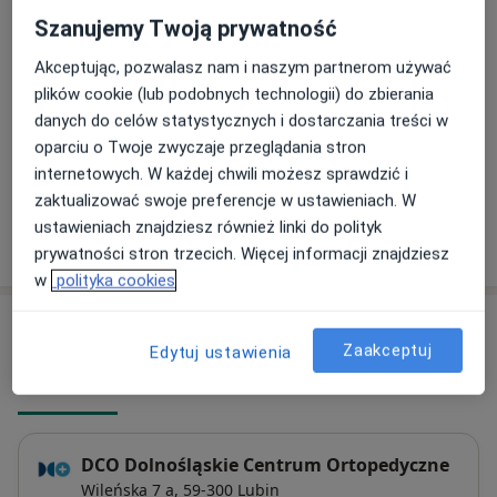
Umów wizytę
Od 250 zł
Szczegóły
Szanujemy Twoją prywatność
Akceptując, pozwalasz nam i naszym partnerom używać
Kwas hialuronowy
plików cookie (lub podobnych technologii) do zbierania
Umów wizytę
Od 250 zł
Szczegóły
danych do celów statystycznych i dostarczania treści w
oparciu o Twoje zwyczaje przeglądania stron
+ 1 usługa
internetowych. W każdej chwili możesz sprawdzić i
zaktualizować swoje preferencje w ustawieniach. W
ustawieniach znajdziesz również linki do polityk
W jaki sposób ustalane są ceny?
prywatności stron trzecich. Więcej informacji znajdziesz
w
polityka cookies
Adresy (4)
Zaakceptuj
Edytuj ustawienia
Adres 1
Adres 2
Adres 3
Adres 4
DCO Dolnośląskie Centrum Ortopedyczne
Wileńska 7 a,
59-300
Lubin