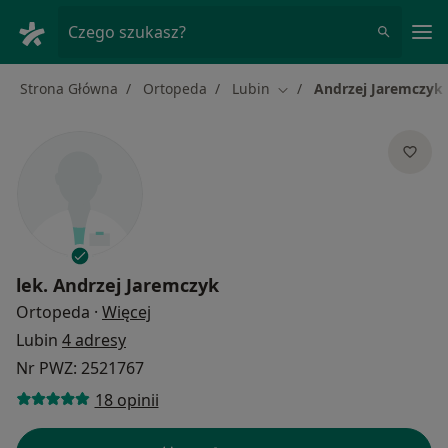
Me
Czego szukasz?
Strona Główna
Ortopeda
Lubin
Andrzej Jaremczyk
Zmień miasto
lek.
Andrzej Jaremczyk
O specjalizacjach
Ortopeda
·
Więcej
Lubin
4 adresy
Nr PWZ: 2521767
18 opinii