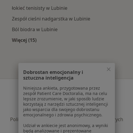
łokieć tenisisty w Lubinie
Zespół cieśni nadgarstka w Lubinie
Ból biodra w Lubinie
Więcej (15)
Więcej w kategorii: Najczęście leczone chorob
Dobrostan emocjonalny i
sztuczna inteligencja
Serwis
Niniejsza ankieta, przygotowana przez
zespół Patient Care Doctoralia, ma na celu
Regulamin
lepsze zrozumienie, w jaki sposób ludzie
korzystają z narzędzi sztucznej inteligencji
Polityka prywatności pacjentów
jako wsparcia dla swojego dobrostanu
Polityka prywatności profesjonalistów
emocjonalnego i zdrowia psychicznego.
Polityka prywatności dla profesjonalistów, których
Udział w ankiecie jest anonimowy, a wyniki
dane pozyskaliśmy samodzielnie
będą analizowane i prezentowane