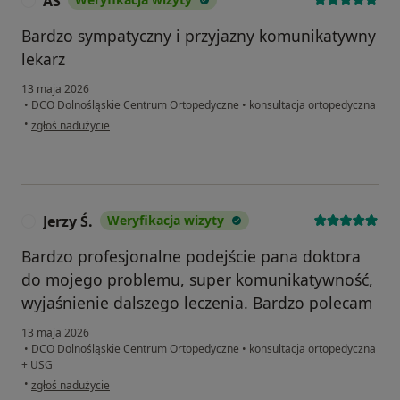
AS
A
Bardzo sympatyczny i przyjazny komunikatywny
lekarz
13 maja 2026
•
DCO Dolnośląskie Centrum Ortopedyczne
•
konsultacja ortopedyczna
w opinii użytkownika AS
•
zgłoś nadużycie
Jerzy Ś.
Weryfikacja wizyty
J
Bardzo profesjonalne podejście pana doktora
do mojego problemu, super komunikatywność,
wyjaśnienie dalszego leczenia. Bardzo polecam
13 maja 2026
•
DCO Dolnośląskie Centrum Ortopedyczne
•
konsultacja ortopedyczna
+ USG
w opinii użytkownika Jerzy Ś.
•
zgłoś nadużycie