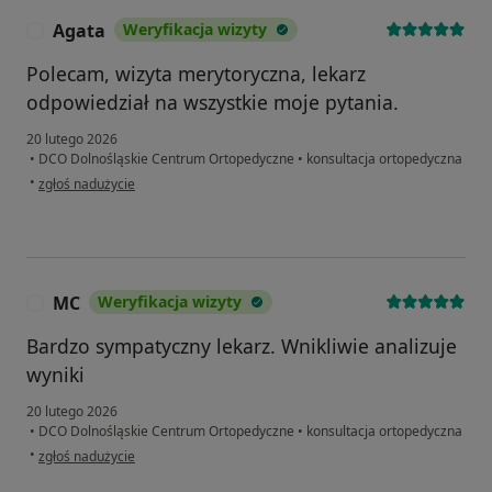
Agata
Weryfikacja wizyty
A
Polecam, wizyta merytoryczna, lekarz
odpowiedział na wszystkie moje pytania.
20 lutego 2026
•
DCO Dolnośląskie Centrum Ortopedyczne
•
konsultacja ortopedyczna
w opinii użytkownika Agata
•
zgłoś nadużycie
MC
Weryfikacja wizyty
M
Bardzo sympatyczny lekarz. Wnikliwie analizuje
wyniki
20 lutego 2026
•
DCO Dolnośląskie Centrum Ortopedyczne
•
konsultacja ortopedyczna
w opinii użytkownika MC
•
zgłoś nadużycie