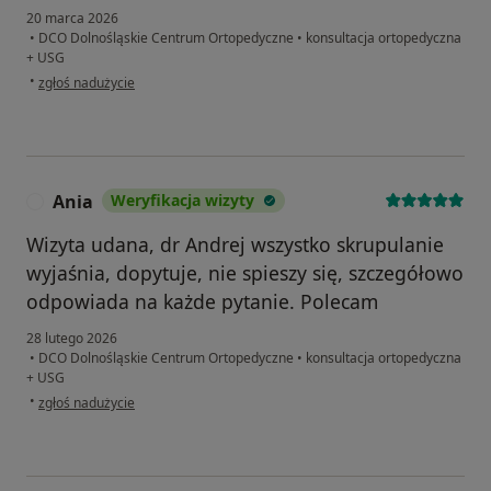
20 marca 2026
•
DCO Dolnośląskie Centrum Ortopedyczne
•
konsultacja ortopedyczna
+ USG
w opinii użytkownika MP
•
zgłoś nadużycie
Ania
Weryfikacja wizyty
A
Wizyta udana, dr Andrej wszystko skrupulanie
wyjaśnia, dopytuje, nie spieszy się, szczegółowo
odpowiada na każde pytanie. Polecam
28 lutego 2026
•
DCO Dolnośląskie Centrum Ortopedyczne
•
konsultacja ortopedyczna
+ USG
w opinii użytkownika Ania
•
zgłoś nadużycie