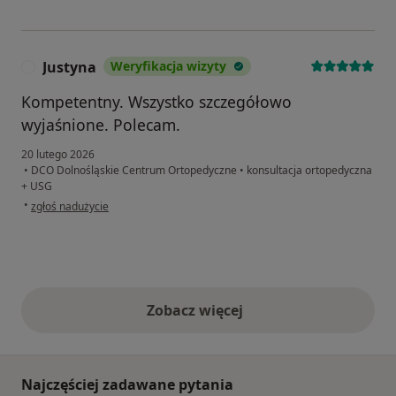
Justyna
Weryfikacja wizyty
J
Kompetentny. Wszystko szczegółowo
wyjaśnione. Polecam.
20 lutego 2026
•
DCO Dolnośląskie Centrum Ortopedyczne
•
konsultacja ortopedyczna
+ USG
w opinii użytkownika Justyna
•
zgłoś nadużycie
Zobacz więcej
opinie powyżej
Najczęściej zadawane pytania