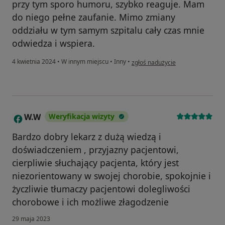
przy tym sporo humoru, szybko reaguje. Mam
do niego pełne zaufanie. Mimo zmiany
oddziału w tym samym szpitalu cały czas mnie
odwiedza i wspiera.
w opinii użytkownika Agata Reins
4 kwietnia 2024
•
W innym miejscu
•
Inny
•
zgłoś nadużycie
W.W
Weryfikacja wizyty
W
Bardzo dobry lekarz z dużą wiedzą i
doświadczeniem , przyjazny pacjentowi,
cierpliwie słuchający pacjenta, który jest
niezorientowany w swojej chorobie, spokojnie i
życzliwie tłumaczy pacjentowi dolegliwości
chorobowe i ich możliwe złagodzenie
29 maja 2023