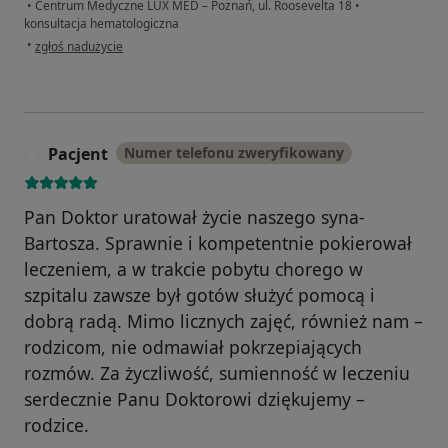
•
Centrum Medyczne LUX MED – Poznań, ul. Roosevelta 18
•
konsultacja hematologiczna
w opinii użytkownika W.W
•
zgłoś nadużycie
Pacjent
Numer telefonu zweryfikowany
P
Pan Doktor uratował życie naszego syna-
Bartosza. Sprawnie i kompetentnie pokierował
leczeniem, a w trakcie pobytu chorego w
szpitalu zawsze był gotów służyć pomocą i
dobrą radą. Mimo licznych zajęć, również nam –
rodzicom, nie odmawiał pokrzepiających
rozmów. Za życzliwość, sumienność w leczeniu
serdecznie Panu Doktorowi dziękujemy –
rodzice.