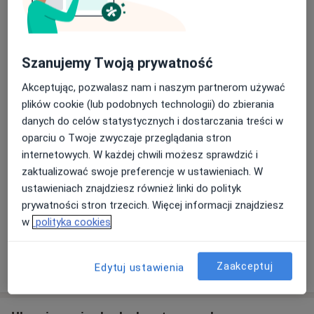
Centrum Medyczne LUX MED – Poznań, ul.
Roosevelta 18
Franklina Roosevelta 18,
Jeżyce
, 60-829
Poznań
Szanujemy Twoją prywatność
Powiększ mapę
Akceptując, pozwalasz nam i naszym partnerom używać
otwiera się w nowej karcie
plików cookie (lub podobnych technologii) do zbierania
danych do celów statystycznych i dostarczania treści w
Dostępność
Pokaż kalendarz
oparciu o Twoje zwyczaje przeglądania stron
internetowych. W każdej chwili możesz sprawdzić i
zaktualizować swoje preferencje w ustawieniach. W
Metody płatności (wizyty prywatne)
ustawieniach znajdziesz również linki do polityk
prywatności stron trzecich. Więcej informacji znajdziesz
Gotówka
w
polityka cookies
Karta płatnicza
Pokaż więcej
Zaakceptuj
Edytuj ustawienia
o adresie