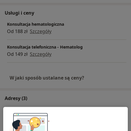
Usługi i ceny
Konsultacja hematologiczna
Od 188 zł
Szczegóły
Konsultacja telefoniczna - Hematolog
Od 149 zł
Szczegóły
W jaki sposób ustalane są ceny?
Adresy (3)
Adres 1
Adres 2
Adres 3