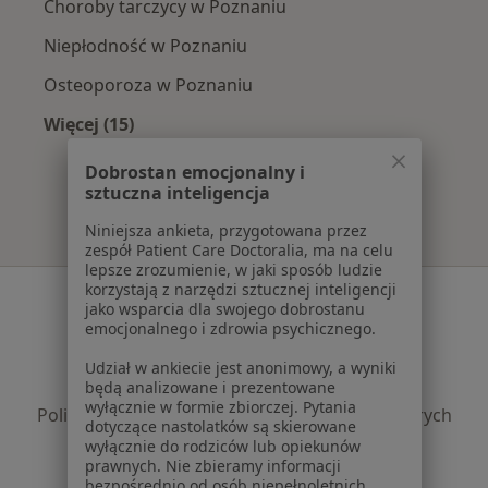
Choroby tarczycy w Poznaniu
Niepłodność w Poznaniu
Osteoporoza w Poznaniu
Więcej (15)
Więcej w kategorii: Najczęście leczone chorob
Dobrostan emocjonalny i
sztuczna inteligencja
Niniejsza ankieta, przygotowana przez
zespół Patient Care Doctoralia, ma na celu
lepsze zrozumienie, w jaki sposób ludzie
korzystają z narzędzi sztucznej inteligencji
Serwis
jako wsparcia dla swojego dobrostanu
emocjonalnego i zdrowia psychicznego.
Regulamin
Polityka prywatności pacjentów
Udział w ankiecie jest anonimowy, a wyniki
Polityka prywatności profesjonalistów
będą analizowane i prezentowane
wyłącznie w formie zbiorczej. Pytania
Polityka prywatności dla profesjonalistów, których
dotyczące nastolatków są skierowane
dane pozyskaliśmy samodzielnie
wyłącznie do rodziców lub opiekunów
Polityka cookies
prawnych. Nie zbieramy informacji
bezpośrednio od osób niepełnoletnich.