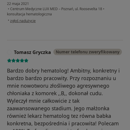
22 maja 2021
•
Centrum Medyczne LUX MED – Poznań, ul. Roosevelta 18
•
konsultacja hematologiczna
w opinii użytkownika KT
•
zgłoś nadużycie
Tomasz Gryczka
Numer telefonu zweryfikowany
T
Bardzo dobry hematolog! Ambitny, konkretny i
bardzo bardzo pracowity. Przy rozpoznaniu u
mnie nowotworu złośliwego agresywnego
chłoniaka z komorek ,,B,, dokonał cudu.
Wyleczył mnie całkowicie z tak
zaawansowanego stadium. Jego małżonka
również lekarz hematolog tez równa babka
konkretna, bezpośrednia i pracowita! Polecam