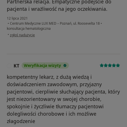
Partnerska relacja. Empatyczne podejście do
pacjenta i wrażliwość na jego oczekiwania.
12 lipca 2021
•
Centrum Medyczne LUX MED – Poznań, ul. Roosevelta 18
•
konsultacja hematologiczna
w opinii użytkownika ZJ. G.
•
zgłoś nadużycie
KT
Weryfikacja wizyty
K
kompetentny lekarz, z dużą wiedzą i
doświadczeniem zawodowym, przyjazny
pacjentowi, cierpliwie słuchający pacjenta, który
jest niezorientowany w swojej chorobie,
spokojnie i życzliwie tłumaczy pacjentowi
dolegliwości chorobowe i ich możliwe
złagodzenie