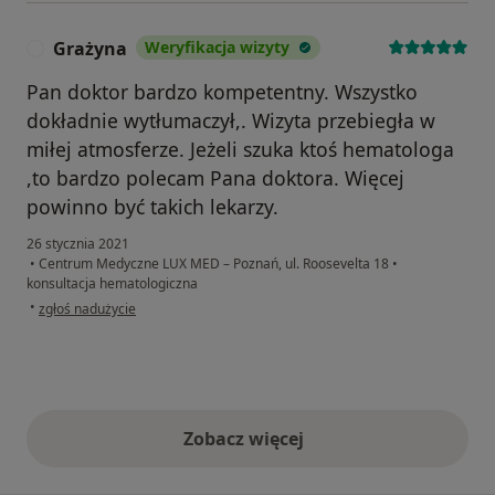
Grażyna
Weryfikacja wizyty
G
Pan doktor bardzo kompetentny. Wszystko
dokładnie wytłumaczył,. Wizyta przebiegła w
miłej atmosferze. Jeżeli szuka ktoś hematologa
,to bardzo polecam Pana doktora. Więcej
powinno być takich lekarzy.
26 stycznia 2021
•
Centrum Medyczne LUX MED – Poznań, ul. Roosevelta 18
•
konsultacja hematologiczna
w opinii użytkownika Grażyna
•
zgłoś nadużycie
Zobacz więcej
opinie powyżej