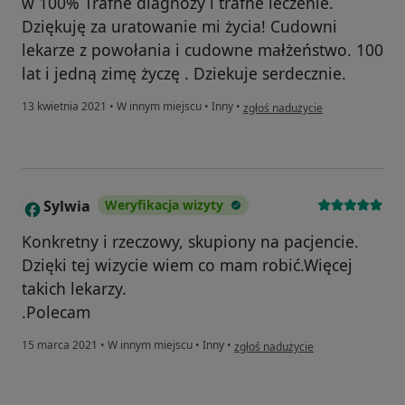
w 100% Trafne diagnozy i trafne leczenie.
Dziękuję za uratowanie mi życia! Cudowni
lekarze z powołania i cudowne małżeństwo. 100
lat i jedną zimę życzę . Dziekuje serdecznie.
w opinii użytkownika Tomasz Gr
13 kwietnia 2021
•
W innym miejscu
•
Inny
•
zgłoś nadużycie
Sylwia
Weryfikacja wizyty
S
Konkretny i rzeczowy, skupiony na pacjencie.
Dzięki tej wizycie wiem co mam robić.Więcej
takich lekarzy.
.Polecam
w opinii użytkownika Sylwia
15 marca 2021
•
W innym miejscu
•
Inny
•
zgłoś nadużycie