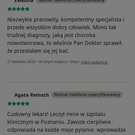
Ewelina
E
Niezwykle pracowity, kompetentny specjalista i
przede wszystkim dobry człowiek. Mimo tak
trudnej diagnozy, jaką jest choroba
nowotworowa, to właśnie Pan Doktor sprawił,
że przestałam się jej bać.
w opinii użytkownika Ewelina
27 kwietnia 2026
•
W innym miejscu
•
Inny
•
zgłoś nadużycie
Agata Reinsch
Numer telefonu zweryfikowany
A
Cudowny lekarz! Leczył mnie w szpitalu
klinicznym w Poznaniu. Zawsze cierpliwie
odpowiada na każde moje pytanie, wprowadza