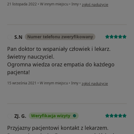
w opinii użytkownika Pacjent
21 listopada 2022
•
W innym miejscu
•
Inny
•
zgłoś nadużycie
S.N
Numer telefonu zweryfikowany
S
Pan doktor to wspaniały człowiek i lekarz.
świetny nauczyciel.
Ogromna wiedza oraz empatia do każdego
pacjenta!
w opinii użytkownika S.N
15 września 2021
•
W innym miejscu
•
Inny
•
zgłoś nadużycie
ZJ. G.
Weryfikacja wizyty
Z
Przyjazny pacjentowi kontakt z lekarzem.