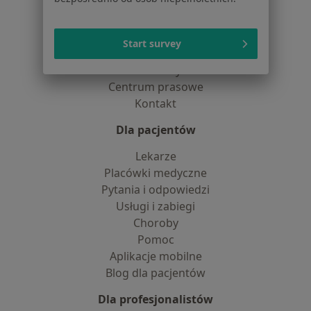
Jak działają wyniki wyszukiwania
Dostępność
O nas
Start survey
Praca
Rekrutujemy!
Partnerzy
Centrum prasowe
Kontakt
Dla pacjentów
Lekarze
Placówki medyczne
Pytania i odpowiedzi
Usługi i zabiegi
Choroby
Pomoc
Aplikacje mobilne
Blog dla pacjentów
Dla profesjonalistów