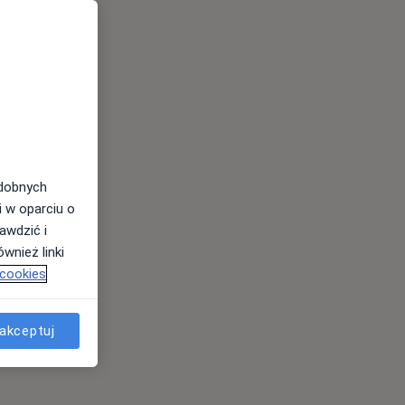
odobnych
i w oparciu o
awdzić i
wnież linki
 cookies
akceptuj