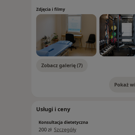
- jesteś ciągle na diecie a twoja waga wciąż
Zdjęcia i filmy
- szukasz osoby, która doradzi Ci jak żyć zd
Jestem magistrem dietetyki oraz współzałoż
fizjoterapia dietetyka trening”. Poprzez m
wieloma fizjoterapeutami i trenerami, patrz
dobieram indywidualnie plan działania.
Zobacz galerię (7)
Pokaż wi
o 
Usługi i ceny
Konsultacja dietetyczna
200 zł
Szczegóły