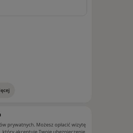
ęcej
adresie
h
ntów prywatnych. Możesz opłacić wizytę
ę, który akceptuje Twoje ubezpieczenie.