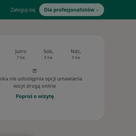
Zaloguj się
Dla profesjonalistów
Jutro
Sob,
Ndz,
Pon,
Wt,
7 Sie
8 Sie
9 Sie
10 Sie
11 Si
inika nie udostępnia opcji umawiania
wizyt drogą online
Poproś o wizytę