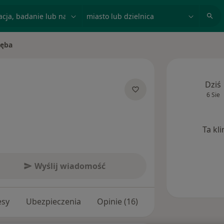
acja, badanie lub nazwisko
miasto lub dzielnica
ięba
o
Dziś
6 Sie
lizacjach
Ta kl
Wyślij wiadomość
esy
Ubezpieczenia
Opinie (16)