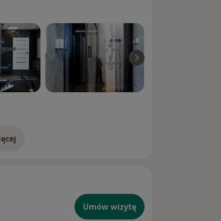
 rośnie
rowo i osiągać więcej!
ycielką gabinetu „ibezstresu
ożliwość współpracy w gabinecie z
ę na zdrowie holistycznie i zawsze
ęcej
doświadczeniu
Umów wizytę