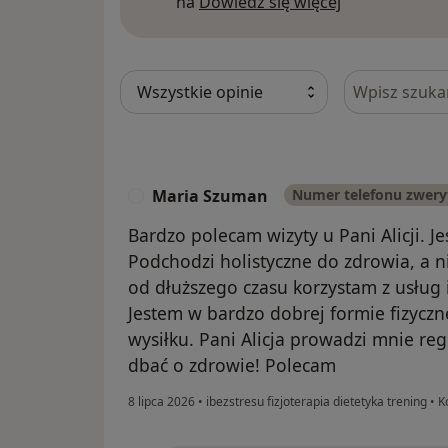
Dowiedz się w
na
Dowiedz się więcej
Szukaj w opi
Maria Szuman
Numer telefonu zwer
M
Bardzo polecam wizyty u Pani Alicji. J
Podchodzi holistyczne do zdrowia, a nie
od dłuższego czasu korzystam z usług i
Jestem w bardzo dobrej formie fizyczn
wysiłku. Pani Alicja prowadzi mnie regu
dbać o zdrowie! Polecam
8 lipca 2026
•
ibezstresu fizjoterapia dietetyka trening
•
Ko