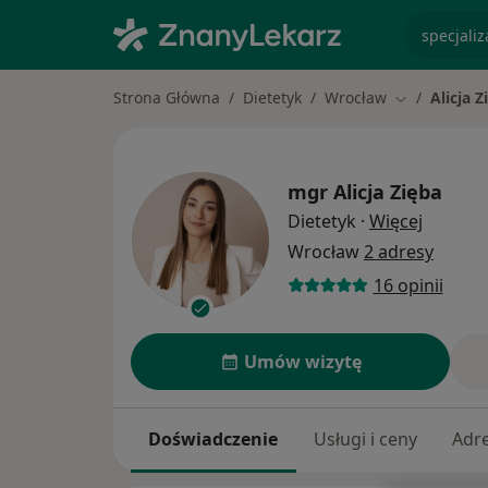
specjaliz
Strona Główna
Dietetyk
Wrocław
Alicja Z
Zmień miast
mgr
Alicja Zięba
O specja
Dietetyk
·
Więcej
Wrocław
2 adresy
16 opinii
Umów wizytę
Doświadczenie
Usługi i ceny
Adr