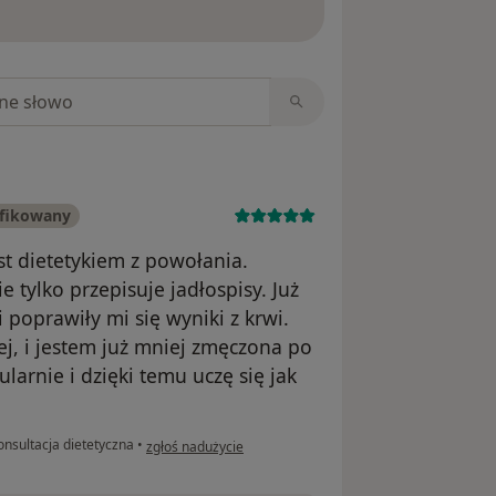
ięcej o opiniach
niach
yfikowany
est dietetykiem z powołania.
 tylko przepisuje jadłospisy. Już
 poprawiły mi się wyniki z krwi.
ej, i jestem już mniej zmęczona po
larnie i dzięki temu uczę się jak
w opinii użytkownika Maria Szuman
nsultacja dietetyczna
•
zgłoś nadużycie