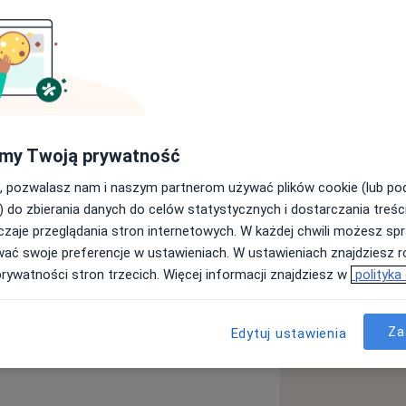
 pojętą edukacją i współpracą z
mi problemami zdrowotnymi, których
nia. Teraz, kiedy już wiem, że
my Twoją prywatność
wa w zakresie umiejętności
iałabym żebyś i ty mógł/mogła z moją
, pozwalasz nam i naszym partnerom używać plików cookie (lub p
) do zbierania danych do celów statystycznych i dostarczania treśc
zaje przeglądania stron internetowych. W każdej chwili możesz spr
iłki mogą być smaczne i ciekawe.
wać swoje preferencje w ustawieniach. W ustawieniach znajdziesz ró
prywatności stron trzecich. Więcej informacji znajdziesz w
polityka
 ciąży i karmiących
esz ciąże, jesteś w ciąży lub karmisz
_sr_more_diseases
Za
Edytuj ustawienia
y smaczne