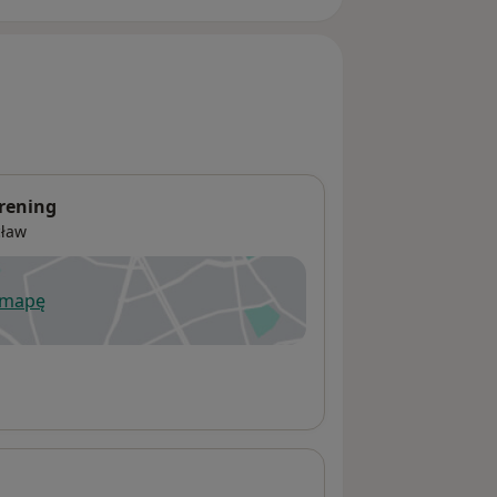
trening
ław
 mapę
wiera się w nowej karcie