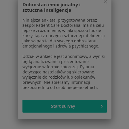
Dobrostan emocjonalny i
Serwis
sztuczna inteligencja
Regulamin
Niniejsza ankieta, przygotowana przez
Polityka prywatności pacjentów
zespół Patient Care Doctoralia, ma na celu
lepsze zrozumienie, w jaki sposób ludzie
Polityka prywatności profesjonalistów
korzystają z narzędzi sztucznej inteligencji
Polityka prywatności dla profesjonalistów, których
jako wsparcia dla swojego dobrostanu
dane pozyskaliśmy samodzielnie
emocjonalnego i zdrowia psychicznego.
Polityka cookies
Udział w ankiecie jest anonimowy, a wyniki
Jak działają wyniki wyszukiwania
będą analizowane i prezentowane
Dostępność
wyłącznie w formie zbiorczej. Pytania
dotyczące nastolatków są skierowane
O nas
wyłącznie do rodziców lub opiekunów
Praca
Rekrutujemy!
prawnych. Nie zbieramy informacji
Partnerzy
bezpośrednio od osób niepełnoletnich.
Centrum prasowe
Kontakt
Start survey
Dla pacjentów
Lekarze