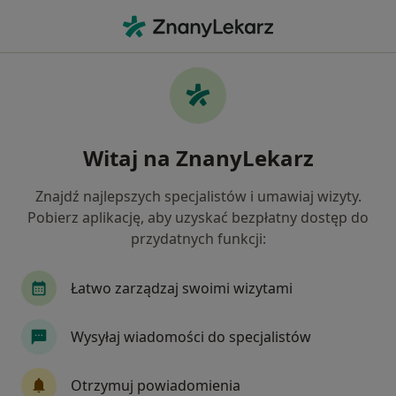
Me
Alergolog • Żywiec, śląskie
Filtry
Ubezpieczenie
Mapa
Polecani alergolodzy w Żywcu
Witaj na ZnanyLekarz
Jak działają wyniki wyszukiwania
Znajdź najlepszych specjalistów i umawiaj wizyty.
Pobierz aplikację, aby uzyskać bezpłatny dostęp do
Wybierz swoje ubezpieczenie
przydatnych funkcji:
Łatwo zarządzaj swoimi wizytami
Wysyłaj wiadomości do specjalistów
Otrzymuj powiadomienia