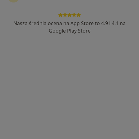
dr n. med. Urszula Zątek-Stelmach
Alergolog, Laryngolog
Nasza średnia ocena na App Store to 4.9 i 4.1 na
107 opinii
Google Play Store
Adres 1
Adres 2
Księdza Prałata Stanisława Słonki 24, Żywiec
•
Mapa
SANA Poradnia Alergologiczno-Laryngologiczna
Konsultacja alergologiczna
300 zł
Specjalista nie oferuje umawiania online pod tym adresem.
Poproś o wizytę