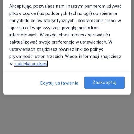
Akceptując, pozwalasz nam i naszym partnerom używać
plików cookie (lub podobnych technologii) do zbierania
danych do celów statystycznych i dostarczania treści w
Alexandra Clinic Centrum Medyczne
oparciu o Twoje zwyczaje przeglądania stron
·
Więcej
Alergologia, Dermatologia, Kardiologia
internetowych. W każdej chwili możesz sprawdzić i
154 opinie
zaktualizować swoje preferencje w ustawieniach. W
Paderewskiego 19 / L1, Bielsko-Biała
•
Mapa
ustawieniach znajdziesz również linki do polityk
prywatności stron trzecich. Więcej informacji znajdziesz
Konsultacja alergologiczna
280 zł
w
polityka cookies
Brak dostępnych specjalistów z wolnymi terminami w tym centrum medycznym.
Zaakceptuj
Pokaż profil
Edytuj ustawienia