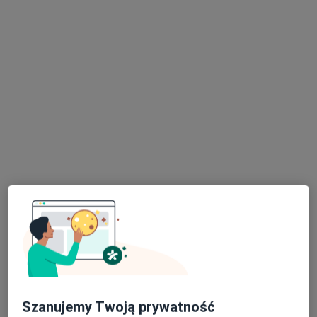
lek. Elżbieta Barbara Surdy-Wójcicka
·
Więcej
Alergolog, Pediatra
7 opinii
Paderewskiego 19 / L1, Bielsko-Biała
•
Mapa
Alexandra Clinic Centrum Medyczne
Konsultacja alergologiczna
280 zł
Specjalista nie oferuje umawiania online pod tym adresem.
Poproś o wizytę
Szanujemy Twoją prywatność