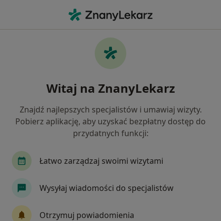
Me
Alergolog • Kalwaria Zebrzydowska, małopolskie
Filtry
Ubezpieczenie
Mapa
Polecani alergolodzy w Kalwarii
Witaj na ZnanyLekarz
Zebrzydowskiej
Jak działają wyniki wyszukiwania
Znajdź najlepszych specjalistów i umawiaj wizyty.
Pobierz aplikację, aby uzyskać bezpłatny dostęp do
przydatnych funkcji:
Wybierz swoje ubezpieczenie
Łatwo zarządzaj swoimi wizytami
Wysyłaj wiadomości do specjalistów
Otrzymuj powiadomienia