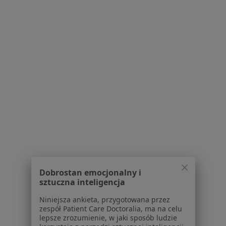
Konsultacja alergologiczna
Brak dostępnych specjalistów z wolnymi terminami w tym centrum medycznym.
Pokaż profil
lek. Agata Świerczek-Drewa
Dobrostan emocjonalny i
·
Więcej
Alergolog, Pulmonolog, Pediatra
sztuczna inteligencja
Korabnicka 7A, Skawina
•
Mapa
Niniejsza ankieta, przygotowana przez
Specjalistyczny Gabinet Pulmonologiczny
zespół Patient Care Doctoralia, ma na celu
Konsultacja alergologiczna
od 120 zł
lepsze zrozumienie, w jaki sposób ludzie