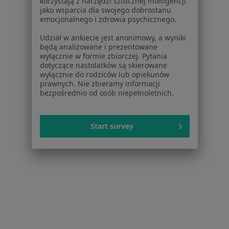
korzystają z narzędzi sztucznej inteligencji
Specjalista nie oferuje umawiania online pod tym adresem.
jako wsparcia dla swojego dobrostanu
emocjonalnego i zdrowia psychicznego.
Poproś o wizytę
Udział w ankiecie jest anonimowy, a wyniki
będą analizowane i prezentowane
wyłącznie w formie zbiorczej. Pytania
dotyczące nastolatków są skierowane
wyłącznie do rodziców lub opiekunów
prawnych. Nie zbieramy informacji
bezpośrednio od osób niepełnoletnich.
Start survey
Centrum Medyczne HAN-MEDICA
·
Więcej
Alergologia, Ginekologia, Położnictwo
aleja Matki Bożej Fatimskiej 94, Wadowice
•
Mapa
Brak dostępnych specjalistów z wolnymi terminami w tym centrum medycznym.
Pokaż profil