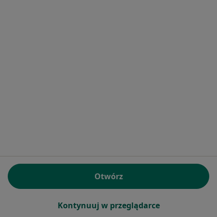
Biegunka Kalwaria Zebrzydowska
Więcej (13)
Więcej w kategorii: Najczęstsze schorzenia
Strona Główna
Alergolog
Kalwaria Zebrzydowska
Zmień miasto
Serwis
Regulamin
Polityka prywatności pacjentów
Polityka prywatności profesjonalistów
Otwórz
Polityka prywatności dla profesjonalistów, których
dane pozyskaliśmy samodzielnie
Polityka cookies
Kontynuuj w przeglądarce
Jak działają wyniki wyszukiwania