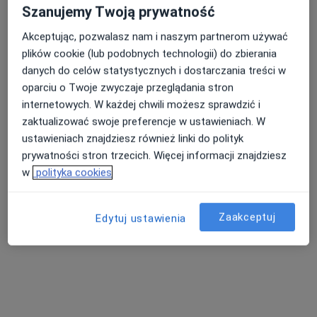
Szanujemy Twoją prywatność
Adres 1
Adres 2
Adres 3
Adres 4
Adres 5
Akceptując, pozwalasz nam i naszym partnerom używać
plików cookie (lub podobnych technologii) do zbierania
Bora Komorowskiego 25B, Kraków
•
Mapa
danych do celów statystycznych i dostarczania treści w
Centrum Medicover Bora Komorowskiego Kraków
oparciu o Twoje zwyczaje przeglądania stron
Konsultacja alergologiczna
330 zł
internetowych. W każdej chwili możesz sprawdzić i
Specjalista nie oferuje umawiania online pod tym adresem.
zaktualizować swoje preferencje w ustawieniach. W
ustawieniach znajdziesz również linki do polityk
Poproś o wizytę
prywatności stron trzecich. Więcej informacji znajdziesz
w
polityka cookies
Zaakceptuj
Edytuj ustawienia
lek. Anna Swolkień