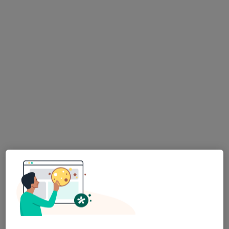
Warszawska 178, Bibice
•
Mapa
La symetrie Centrum Zdrowia i Urody
Konsultacja alergologiczna
250 zł
Specjalista nie oferuje umawiania online pod tym adresem.
Poproś o wizytę
lek. Weronika Słowik
·
Więcej
Alergolog
49 opinii