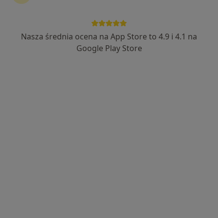
lek. Agnieszka Halska
·
Więcej
Nasza średnia ocena na App Store to 4.9 i 4.1 na
Alergolog
43 opinie
Google Play Store
29 Listopada 9 piętro II,, Skawina
•
Mapa
Centrum Medyczne Emmedica
Konsultacja alergologiczna
250 zł
Specjalista nie oferuje umawiania online pod tym adresem.
Poproś o wizytę
Dostępni specjaliści
Specjaliści znajdują się poza Kalwaria Zebrzydowska,
małopolskie, w obszarach bliskich Twojemu
wyszukiwaniu.