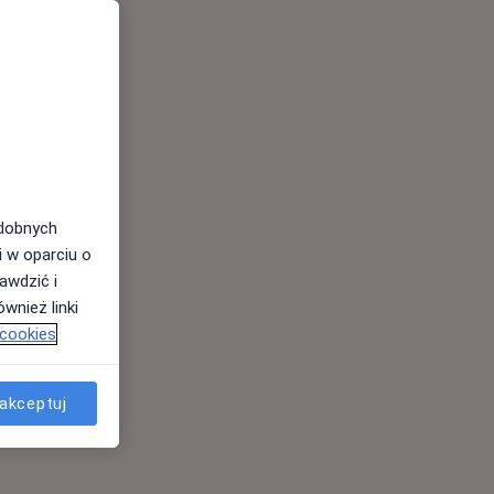
odobnych
i w oparciu o
awdzić i
wnież linki
 cookies
akceptuj