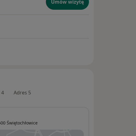
dietetyka,
Umów wizytę
gia,
yngologia,
,
ometria,
logia,
enia ran
ria,
ia i
ach działa
ologii
M Severux!
 4
Adres 5
600
Świętochłowice