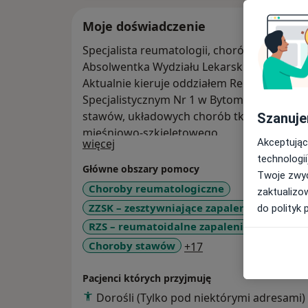
Moje doświadczenie
Specjalista reumatologii, chorób wewnętrzn
Absolwentka Wydziału Lekarskiego Śląskie
Aktualnie kieruje oddziałem Reumatologii i R
Specjalistycznym Nr 1 w Bytomiu. Specjalizu
stawów, układowych chorób tkanki łącznej
Szanuje
mięśniowo-szkieletowego.
O mnie
Akceptując
więcej
technologii
Główne obszary pomocy
Twoje zwyc
Choroby reumatologiczne
zaktualizo
ZZSK – zesztywniające zapalenie stawów 
do polityk 
RZS – reumatoidalne zapalenie stawów
a11y_sr_more_disea
Choroby stawów
+17
Pacjenci których przyjmuję
Dorośli (Tylko pod niektórymi adresami)