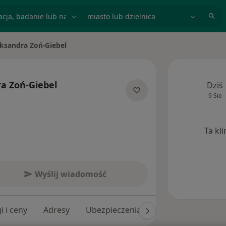
acja, badanie lub nazwisko
miasto lub dzielnica
ksandra Zoń-Giebel
iasto
a Zoń-Giebel
Dziś
9 Sie
ecjalizacjach
Ta kl
Wyślij wiadomość
i i ceny
Adresy
Ubezpieczenia
Opinie (4)