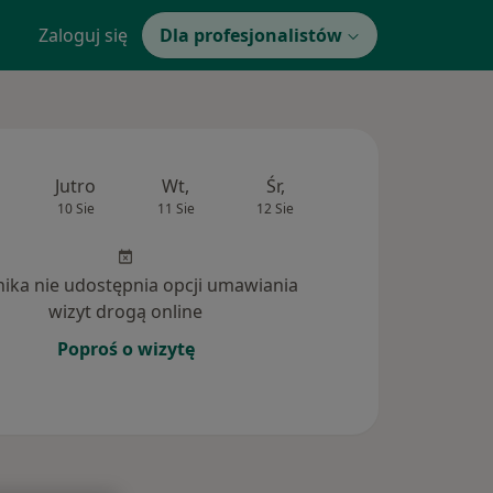
Zaloguj się
Dla profesjonalistów
Jutro
Wt,
Śr,
Czw,
Pt,
10 Sie
11 Sie
12 Sie
13 Sie
14 Si
inika nie udostępnia opcji umawiania
wizyt drogą online
Poproś o wizytę