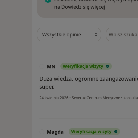
Dowiedz się w
na
Dowiedz się więcej
Szukaj w opi
MN
Weryfikacja wizyty
M
Duża wiedza, ogromne zaangażowanie.
super.
24 kwietnia 2026
•
Severux Centrum Medyczne
•
konsulta
Magda
Weryfikacja wizyty
M