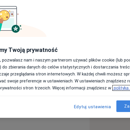
ych i immunologii klinicznej.
j Akademii Medycznej w Katowicach.
ehabilitacji w Szpitalu
je się w diagnostyce i leczeniu chorób
. Wykonuje badania USG układu
my Twoją prywatność
, pozwalasz nam i naszym partnerom używać plików cookie (lub p
) do zbierania danych do celów statystycznych i dostarczania treśc
zaje przeglądania stron internetowych. W każdej chwili możesz spr
wać swoje preferencje w ustawieniach. W ustawieniach znajdziesz ró
kręgosłupa
prywatności stron trzecich. Więcej informacji znajdziesz w
polityka
Toczeń rumieniowaty układowy
ses
Za
Edytuj ustawienia