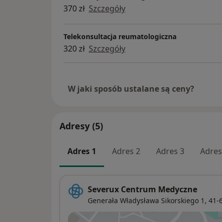
i ogólna, dermatologia, diabetologia, 
370 zł
Szczegóły
endokrynologia, fizjoterapia, ginekolo
hematologia, interna, kardiologia, lar
Telekonsultacja reumatologiczna
medycyna estetyczna, medycyna pracy
320 zł
Szczegóły
neurologia, okulistyka, onkologia, opt
ortodoncja, ortopedia, pediatria, podo
poradnia leczenia bólu, poradnia lecz
przewlekłych, poradnia leczenia stopy
W jaki sposób ustalane są ceny?
cukrzycowej, pracownia USG, psychiat
psychologia, reumatologia, stomatolog
urologia. W placówce w Świętochłowic
Adresy (5)
też punkt pobrań oraz pracownia radi
stomatologicznej. Do zobaczenia w C
Adres 1
Adres 2
Adres 3
Adres
:)
Severux Centrum Medyczne
Generała Władysława Sikorskiego 1,
41-