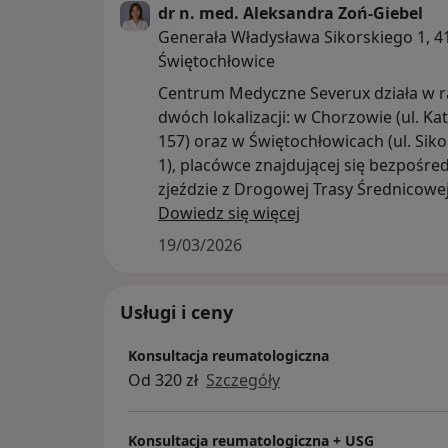
dr n. med. Aleksandra Zoń-Giebel
Generała Władysława Sikorskiego 1, 4
Świętochłowice
Centrum Medyczne Severux działa w 
dwóch lokalizacji: w Chorzowie (ul. Ka
157) oraz w Świętochłowicach (ul. Sik
1), placówce znajdującej się bezpośre
zjeździe z Drogowej Trasy Średnicowej
naszych specjalistów liczy ponad 100 o
Dowiedz się więcej
stale się powiększa. To fantastyczni lud
19/03/2026
kompetentni i empatyczni, traktujący 
szacunkiem i troską. Znajdziesz u nas 
szybkie terminy konsultacji, aparaturę
Usługi i ceny
medyczną najwyższej jakości, umiark
Konsultacja reumatologiczna
ceny, łatwy dojazd i duży osobny parki
Od 320 zł
Szczegóły
Zapraszamy do skorzystania z prywat
konsultacji w następujących specjalno
alergologia, akupunktura, chirurgia 
Konsultacja reumatologiczna + USG