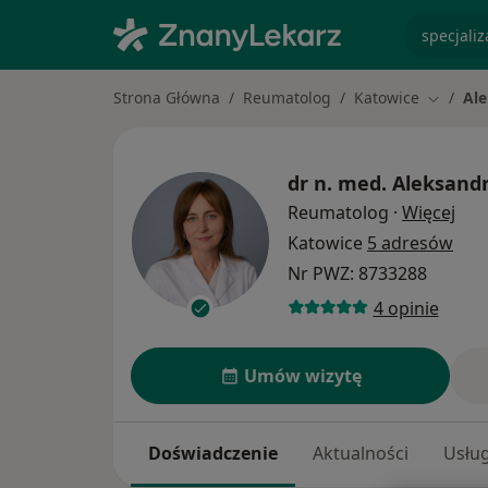
specjaliz
Strona Główna
Reumatolog
Katowice
Ale
Zmień m
dr n. med.
Aleksandr
O sp
Reumatolog
·
Więcej
Katowice
5 adresów
Nr PWZ: 8733288
4 opinie
Umów wizytę
Doświadczenie
Aktualności
Usług