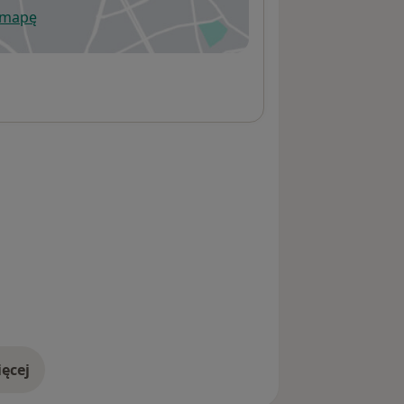
 mapę
wiera się w nowej karcie
ęcej
adresie