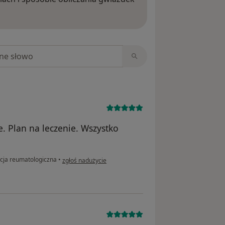
ięcej o opiniach
niach
 Plan na leczenie. Wszystko
w opinii użytkownika MN
cja reumatologiczna
•
zgłoś nadużycie