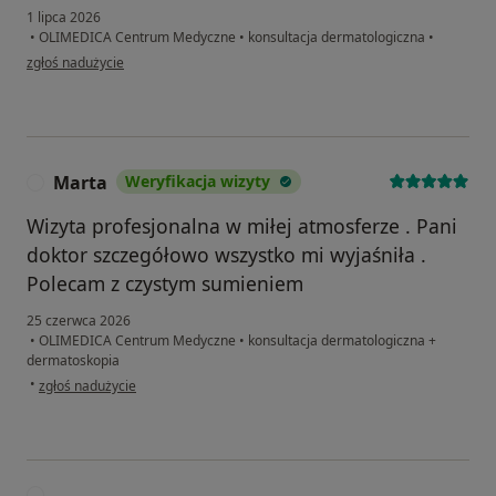
1 lipca 2026
•
OLIMEDICA Centrum Medyczne
•
konsultacja dermatologiczna
•
w opinii użytkownika Natalia
zgłoś nadużycie
Marta
Weryfikacja wizyty
M
Wizyta profesjonalna w miłej atmosferze . Pani
doktor szczegółowo wszystko mi wyjaśniła .
Polecam z czystym sumieniem
25 czerwca 2026
•
OLIMEDICA Centrum Medyczne
•
konsultacja dermatologiczna +
dermatoskopia
w opinii użytkownika Marta
•
zgłoś nadużycie
P