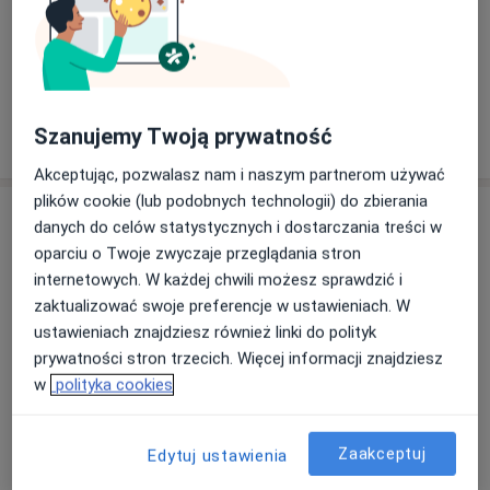
Zobacz galerię (3)
Pokaż więcej
Szanujemy Twoją prywatność
o doświadczeniu
Akceptując, pozwalasz nam i naszym partnerom używać
plików cookie (lub podobnych technologii) do zbierania
Usługi i ceny
danych do celów statystycznych i dostarczania treści w
oparciu o Twoje zwyczaje przeglądania stron
Konsultacja dermatologiczna
Umów wizytę
internetowych. W każdej chwili możesz sprawdzić i
250 zł
Szczegóły
zaktualizować swoje preferencje w ustawieniach. W
ustawieniach znajdziesz również linki do polityk
Konsultacja dermatologiczna +
prywatności stron trzecich. Więcej informacji znajdziesz
dermatoskopia
Umów wizytę
w
polityka cookies
Od 300 zł
Szczegóły
Zaakceptuj
Edytuj ustawienia
W jaki sposób ustalane są ceny?