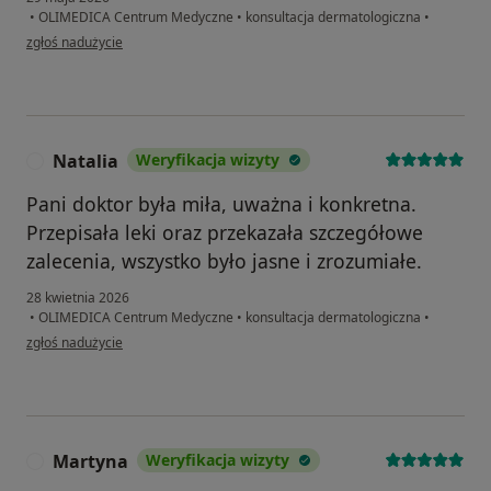
•
OLIMEDICA Centrum Medyczne
•
konsultacja dermatologiczna
•
w opinii użytkownika Elżbieta
zgłoś nadużycie
Natalia
Weryfikacja wizyty
N
Pani doktor była miła, uważna i konkretna.
Przepisała leki oraz przekazała szczegółowe
zalecenia, wszystko było jasne i zrozumiałe.
28 kwietnia 2026
•
OLIMEDICA Centrum Medyczne
•
konsultacja dermatologiczna
•
w opinii użytkownika Natalia
zgłoś nadużycie
Martyna
Weryfikacja wizyty
M