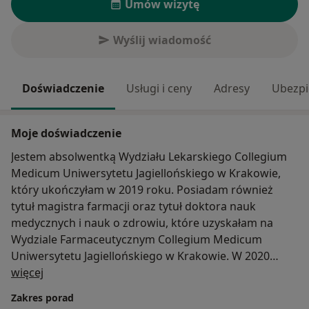
Umów wizytę
Wyślij wiadomość
Doświadczenie
Usługi i ceny
Adresy
Ubezpi
Moje doświadczenie
Jestem absolwentką Wydziału Lekarskiego Collegium
Medicum Uniwersytetu Jagiellońskiego w Krakowie,
który ukończyłam w 2019 roku. Posiadam również
tytuł magistra farmacji oraz tytuł doktora nauk
medycznych i nauk o zdrowiu, które uzyskałam na
Wydziale Farmaceutycznym Collegium Medicum
Uniwersytetu Jagiellońskiego w Krakowie. W 2020
O mnie
roku, uzyskując jeden z najwyższych wyników
więcej
Lekarskiego Egzaminu Końcowego, rozpoczęłam
Zakres porad
specjalizację w Klinice Chorób Skórnych i