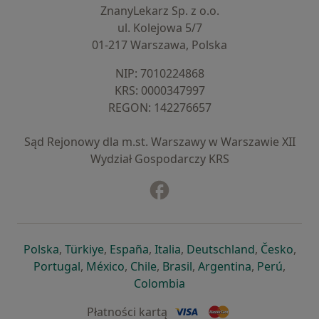
ZnanyLekarz Sp. z o.o.
ul. Kolejowa 5/7
01-217 Warszawa, Polska
NIP: ⁠7010224868
KRS: ⁠0000347997
REGON: ⁠142276657
Sąd Rejonowy dla m.st. Warszawy w Warszawie XII
Wydział Gospodarczy KRS
Facebook
otwiera się w nowej karcie
otwiera się w nowej karcie
otwiera się w nowej karcie
otwiera się w nowej karcie
otwiera się w nowej karci
otwiera się
otwi
Polska
,
Türkiye
,
España
,
Italia
,
Deutschland
,
Česko
,
otwiera się w nowej karcie
otwiera się w nowej karcie
otwiera się w nowej karcie
otwiera się w nowej kar
otwiera się 
otwier
Portugal
,
México
,
Chile
,
Brasil
,
Argentina
,
Perú
,
otwiera się w nowej karc
Colombia
Płatności kartą