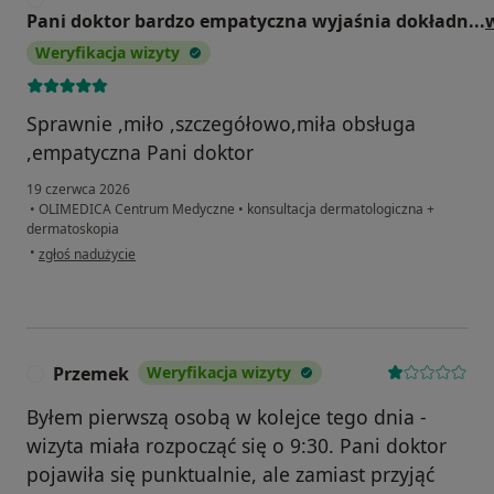
Pani doktor bardzo empatyczna wyjaśnia dokładn
...
Weryfikacja wizyty
Sprawnie ,miło ,szczegółowo,miła obsługa
,empatyczna Pani doktor
19 czerwca 2026
•
OLIMEDICA Centrum Medyczne
•
konsultacja dermatologiczna +
dermatoskopia
w opinii użytkownika Pani doktor bardzo empatyczna wyjaśnia dokładnie pr
•
zgłoś nadużycie
Przemek
Weryfikacja wizyty
P
Byłem pierwszą osobą w kolejce tego dnia -
wizyta miała rozpocząć się o 9:30. Pani doktor
pojawiła się punktualnie, ale zamiast przyjąć