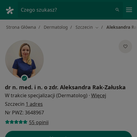
Me
Czego szukasz?
Strona Główna
Dermatolog
Szczecin
Aleksandra Ra
Zmień miasto
dr n. med. i n. o zdr.
Aleksandra Rak-Załuska
O specjalizac
W trakcie specjalizacji (Dermatolog)
·
Więcej
Szczecin
1 adres
Nr PWZ: 3648967
55 opinii