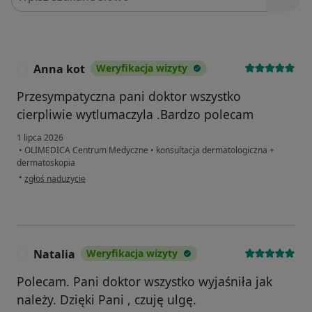
Anna kot
Weryfikacja wizyty
A
Przesympatyczna pani doktor wszystko
cierpliwie wytlumaczyla .Bardzo polecam
1 lipca 2026
•
OLIMEDICA Centrum Medyczne
•
konsultacja dermatologiczna +
dermatoskopia
w opinii użytkownika Anna kot
•
zgłoś nadużycie
Natalia
Weryfikacja wizyty
N
Polecam. Pani doktor wszystko wyjaśniła jak
należy. Dzięki Pani , czuję ulgę.