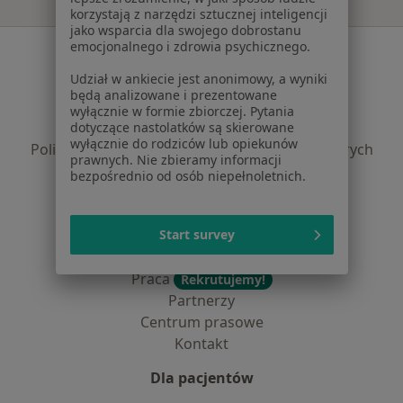
korzystają z narzędzi sztucznej inteligencji
jako wsparcia dla swojego dobrostanu
emocjonalnego i zdrowia psychicznego.
Serwis
Udział w ankiecie jest anonimowy, a wyniki
Regulamin
będą analizowane i prezentowane
Polityka prywatności pacjentów
wyłącznie w formie zbiorczej. Pytania
Polityka prywatności profesjonalistów
dotyczące nastolatków są skierowane
wyłącznie do rodziców lub opiekunów
Polityka prywatności dla profesjonalistów, których
prawnych. Nie zbieramy informacji
dane pozyskaliśmy samodzielnie
bezpośrednio od osób niepełnoletnich.
Polityka cookies
Jak działają wyniki wyszukiwania
Dostępność
Start survey
O nas
Praca
Rekrutujemy!
Partnerzy
Centrum prasowe
Kontakt
Dla pacjentów