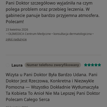
Pani Doktor szczegółowo wyjaśniła na czym
polega problem oraz przebieg leczenia. W
gabinecie panuje bardzo przyjemna atmosfera.
Polecam!
23 kwietnia 2026
•
OLIMEDICA Centrum Medyczne
•
konsultacja dermatologiczna
•
w opinii użytkownika Martyna
zgłoś nadużycie
Laura
Numer telefonu zweryfikowany
L
Wizyta u Pani Doktor Była Bardzo Udana. Pani
Doktor Jest Rzeczowa, Konkretna i Niezwykle
Pomocna — Wszystko Dokładnie Wytłumaczyła
Ta Kobieta To Anioł Nie Ma Lepszej Pani Doktor
Polecam Całego Serca