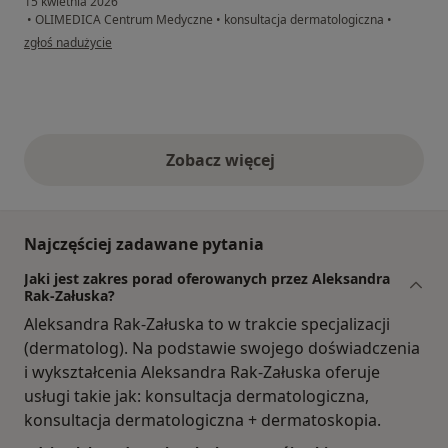
15 kwietnia 2026
•
OLIMEDICA Centrum Medyczne
•
konsultacja dermatologiczna
•
w opinii użytkownika Laura
zgłoś nadużycie
Zobacz więcej
opinie powyżej
Najczęściej zadawane pytania
Jaki jest zakres porad oferowanych przez Aleksandra
Rak-Załuska?
Aleksandra Rak-Załuska to w trakcie specjalizacji
(dermatolog). Na podstawie swojego doświadczenia
i wykształcenia Aleksandra Rak-Załuska oferuje
usługi takie jak: konsultacja dermatologiczna,
konsultacja dermatologiczna + dermatoskopia.