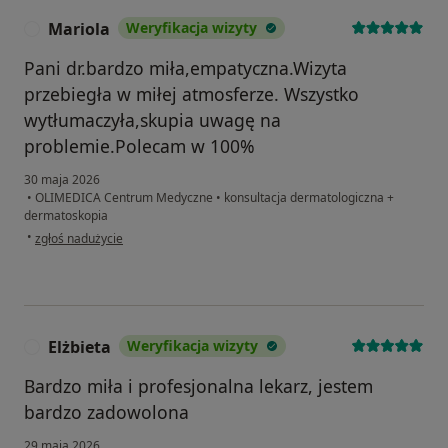
Mariola
Weryfikacja wizyty
M
Pani dr.bardzo miła,empatyczna.Wizyta
przebiegła w miłej atmosferze. Wszystko
wytłumaczyła,skupia uwagę na
problemie.Polecam w 100%
30 maja 2026
•
OLIMEDICA Centrum Medyczne
•
konsultacja dermatologiczna +
dermatoskopia
w opinii użytkownika Mariola
•
zgłoś nadużycie
Elżbieta
Weryfikacja wizyty
E
Bardzo miła i profesjonalna lekarz, jestem
bardzo zadowolona
29 maja 2026