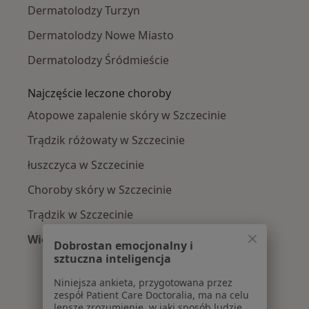
Dermatolodzy Turzyn
Dermatolodzy Nowe Miasto
Dermatolodzy Śródmieście
Najczęście leczone choroby
Atopowe zapalenie skóry w Szczecinie
Trądzik różowaty w Szczecinie
łuszczyca w Szczecinie
Choroby skóry w Szczecinie
Trądzik w Szczecinie
Więcej (15)
Dobrostan emocjonalny i
Więcej w kategorii: Najczęście leczone chorob
sztuczna inteligencja
Niniejsza ankieta, przygotowana przez
zespół Patient Care Doctoralia, ma na celu
lepsze zrozumienie, w jaki sposób ludzie