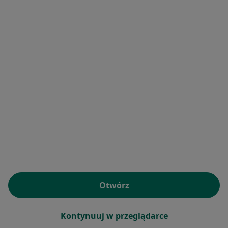
Bezpieczne płatności
lek. Natalia Dublan
·
Więcej
Dermatolog, Wenerolog
149 opinii
Konsultacja dermatologiczna online
300 zł
Specjalista nie oferuje umawiania online pod tym adresem.
Poproś o wizytę
Otwórz
Kontynuuj w przeglądarce