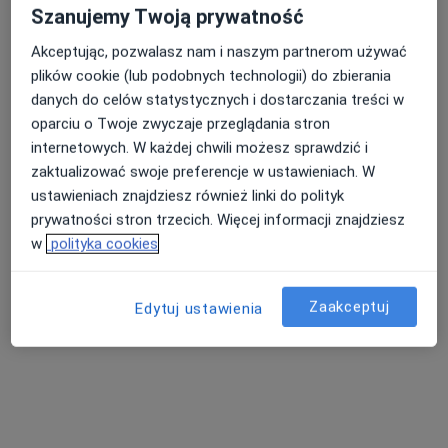
Szanujemy Twoją prywatność
Akceptując, pozwalasz nam i naszym partnerom używać
plików cookie (lub podobnych technologii) do zbierania
danych do celów statystycznych i dostarczania treści w
Balticmed Przychodnia
oparciu o Twoje zwyczaje przeglądania stron
·
Więcej
Dermatologia, Nefrologia, Neurologia
internetowych. W każdej chwili możesz sprawdzić i
1464 opinie
zaktualizować swoje preferencje w ustawieniach. W
Adres 1
Adres 2
ustawieniach znajdziesz również linki do polityk
prywatności stron trzecich. Więcej informacji znajdziesz
w
polityka cookies
Kosynierów 14/U1, Szczecin
•
Mapa
Brak dostępnych specjalistów z wolnymi terminami w tym centrum medycznym.
Zaakceptuj
Edytuj ustawienia
Pokaż profil