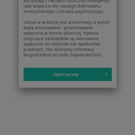
korzystają z narzędzi sztucznej inteligencji
jako wsparcia dla swojego dobrostanu
emocjonalnego i zdrowia psychicznego.
Udział w ankiecie jest anonimowy, a wyniki
będą analizowane i prezentowane
Bezpieczne płatności
wyłącznie w formie zbiorczej. Pytania
lek. Joanna Sieniawska
dotyczące nastolatków są skierowane
wyłącznie do rodziców lub opiekunów
Dermatolog, Lekarz wykonujący zabiegi medycyny estetycznej
prawnych. Nie zbieramy informacji
·
Więcej
bezpośrednio od osób niepełnoletnich.
335 opinii
Online 1
Online 2
Online 3
Start survey
Konsultacja z zakresu medycyny estetycznej
180 zł
Specjalista nie oferuje umawiania online pod tym adresem.
Poproś o wizytę