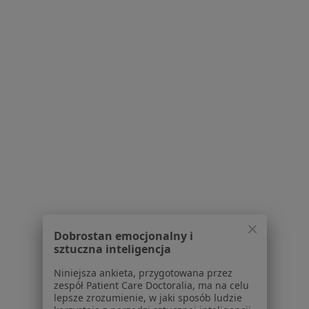
Bezpieczne płatności
lek. Agnieszka Nowakowska
Dermatolog, Lekarz wykonujący zabiegi medycyny
·
Więcej
estetycznej, Dermatolog dziecięcy
333 opinie
Konsultacja dermatologiczna dzieci
250 zł
Specjalista nie oferuje umawiania online pod tym adresem.
Poproś o wizytę
Dobrostan emocjonalny i
sztuczna inteligencja
Niniejsza ankieta, przygotowana przez
zespół Patient Care Doctoralia, ma na celu
lepsze zrozumienie, w jaki sposób ludzie