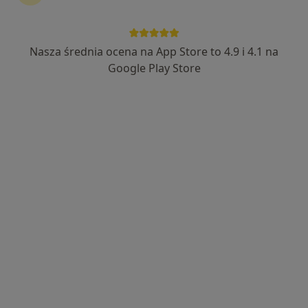
61 opinii
Adres 1
Adres 2
Nasza średnia ocena na App Store to 4.9 i 4.1 na
Google Play Store
Ul. Andrzeja Struga 42, Szczecin
•
Mapa
Dom Lekarski – Ambulatorium Struga
Konsultacja dermatologiczna
310 zł
Specjalista nie oferuje umawiania online pod tym adresem.
Poproś o wizytę