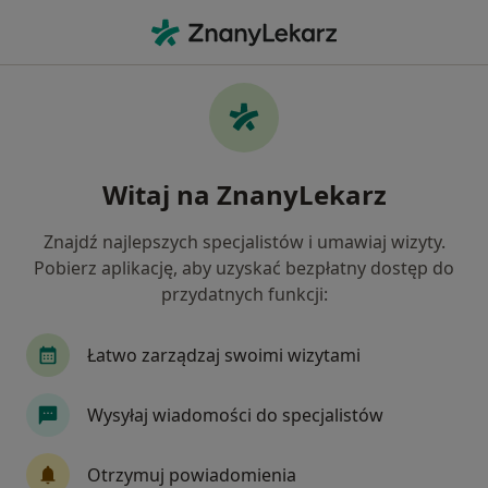
Me
Dermatolog • Gryfino, zachodniopomorskie
Filtry
Mapa
Polecani dermatolodzy w Gryfinie
Witaj na ZnanyLekarz
Jak działają wyniki wyszukiwania
Znajdź najlepszych specjalistów i umawiaj wizyty.
Pobierz aplikację, aby uzyskać bezpłatny dostęp do
przydatnych funkcji:
Łatwo zarządzaj swoimi wizytami
Wysyłaj wiadomości do specjalistów
lek. Ewa Soczawa
·
Więcej
Dermatolog
Otrzymuj powiadomienia