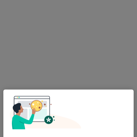
lek. Małgorzata Filipowicz
·
Więcej
Dermatolog
12 opinii
Ul. Andrzeja Struga 42, Szczecin
•
Mapa
Dom Lekarski Centrum Medyczne
Konsultacja dermatologiczna
290 zł
Specjalista nie oferuje umawiania online pod tym adresem.
Poproś o wizytę