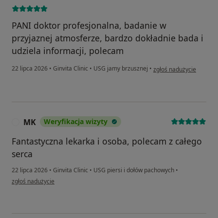
PANI doktor profesjonalna, badanie w
przyjaznej atmosferze, bardzo dokładnie bada i
udziela informacji, polecam
w opinii użytkownika Ba
22 lipca 2026
•
Ginvita Clinic
•
USG jamy brzusznej
•
zgłoś nadużycie
MK
Weryfikacja wizyty
M
Fantastyczna lekarka i osoba, polecam z całego
serca
22 lipca 2026
•
Ginvita Clinic
•
USG piersi i dołów pachowych
•
w opinii użytkownika MK
zgłoś nadużycie