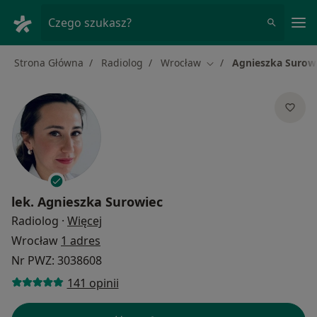
Me
Czego szukasz?
Strona Główna
Radiolog
Wrocław
Agnieszka Surow
Zmień miasto
lek.
Agnieszka Surowiec
O specjalizacjach
Radiolog
·
Więcej
Wrocław
1 adres
Nr PWZ: 3038608
141 opinii