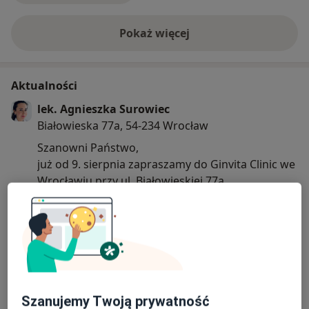
Pokaż więcej
o doświadczeniu
Aktualności
lek. Agnieszka Surowiec
Białowieska 77a, 54-234 Wrocław
Szanowni Państwo,
już od 9. sierpnia zapraszamy do Ginvita Clinic we
Wrocławiu przy ul. Białowieskiej 77a.
21/07/2025
Szanujemy Twoją prywatność