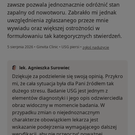
zawsze pozwala jednoznacznie odróżnić stan
zapalny od nowotworu. Zabrakło mi jednak
uwzględnienia zgłaszanego przeze mnie
wywiadu oraz większej ostrożności w
formułowaniu tak kategorycznych stwierdzeń.
w opinii użytkownika J.P
5 sierpnia 2026
•
Ginvita Clinic
•
USG piersi
•
zgłoś nadużycie
lek. Agnieszka Surowiec
Dziękuje za podzielenie się swoją opinią. Przykro
mi, że cała sytuacja była dla Pani źródłem tak
dużego stresu. Badanie USG jest jednym z
elementów diagnostyki i jego opis odzwierciedla
obraz widoczny w momencie badania. W
przypadku zmian o niejednoznacznym
charakterze obowiązkiem lekarza jest
wskazanie podejrzenia wymagającego dalszej
weryfikacji, aby nie przeoczyć poważnej