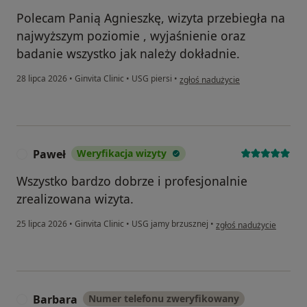
Polecam Panią Agnieszkę, wizyta przebiegła na
najwyższym poziomie , wyjaśnienie oraz
badanie wszystko jak należy dokładnie.
w opinii użytkownika M.
28 lipca 2026
•
Ginvita Clinic
•
USG piersi
•
zgłoś nadużycie
Paweł
Weryfikacja wizyty
P
Wszystko bardzo dobrze i profesjonalnie
zrealizowana wizyta.
w opinii użytkownika Pa
25 lipca 2026
•
Ginvita Clinic
•
USG jamy brzusznej
•
zgłoś nadużycie
Barbara
Numer telefonu zweryfikowany
B