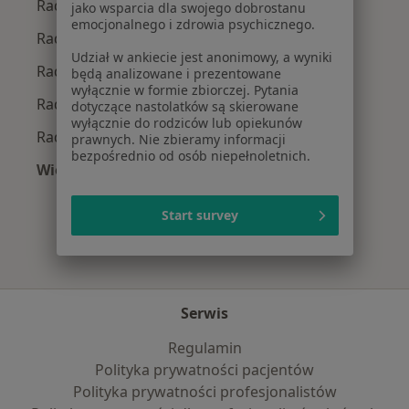
Radiolodzy z Allianz w Wrocławiu
jako wsparcia dla swojego dobrostanu
emocjonalnego i zdrowia psychicznego.
Radiolodzy z Medicover w Wrocławiu
Udział w ankiecie jest anonimowy, a wyniki
Radiolodzy z POLMED w Wrocławiu
będą analizowane i prezentowane
wyłącznie w formie zbiorczej. Pytania
Radiolodzy z INTER Polska w Wrocławiu
dotyczące nastolatków są skierowane
wyłącznie do rodziców lub opiekunów
Radiolodzy z Compensa w Wrocławiu
prawnych. Nie zbieramy informacji
bezpośrednio od osób niepełnoletnich.
Więcej (2)
Więcej w kategorii: Najpopularniejsze ubezpie
Start survey
Serwis
Regulamin
Polityka prywatności pacjentów
Polityka prywatności profesjonalistów