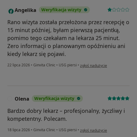
Angelika
Weryfikacja wizyty
A
Rano wizyta została przełożona przez recepcję o
15 minut później, byłam pierwszą pacjentką,
pomimo tego czekałam na lekarza 25 minut.
Zero informacji o planowanym opóźnieniu ani
kiedy lekarz się pojawi.
w opinii użytkownika Angelika
22 lipca 2026
•
Ginvita Clinic
•
USG piersi
•
zgłoś nadużycie
Olena
Weryfikacja wizyty
O
Bardzo dobry lekarz – profesjonalny, życzliwy i
kompetentny. Polecam.
w opinii użytkownika Olena
18 lipca 2026
•
Ginvita Clinic
•
USG piersi
•
zgłoś nadużycie