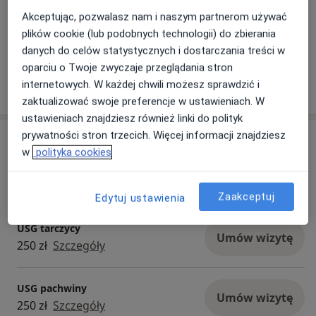
Akceptując, pozwalasz nam i naszym partnerom używać
plików cookie (lub podobnych technologii) do zbierania
danych do celów statystycznych i dostarczania treści w
oparciu o Twoje zwyczaje przeglądania stron
internetowych. W każdej chwili możesz sprawdzić i
zaktualizować swoje preferencje w ustawieniach. W
ustawieniach znajdziesz również linki do polityk
prywatności stron trzecich. Więcej informacji znajdziesz
Usługi i ceny
w
polityka cookies
USG jamy brzusznej
Umów wizytę
270 zł
Szczegóły
Zaakceptuj
Edytuj ustawienia
USG tarczycy
Umów wizytę
250 zł
Szczegóły
USG pachwiny
Umów wizytę
250 zł
Szczegóły