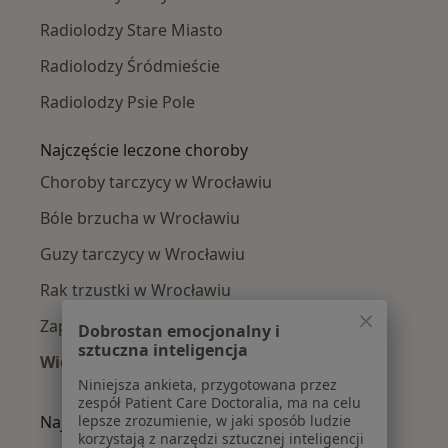
Radiolodzy Stare Miasto
Radiolodzy Śródmieście
Radiolodzy Psie Pole
Najczęście leczone choroby
Choroby tarczycy w Wrocławiu
Bóle brzucha w Wrocławiu
Guzy tarczycy w Wrocławiu
Rak trzustki w Wrocławiu
Zapalenie trzustki w Wrocławiu
Dobrostan emocjonalny i
sztuczna inteligencja
Więcej (15)
Więcej w kategorii: Najczęście leczone chorob
Niniejsza ankieta, przygotowana przez
zespół Patient Care Doctoralia, ma na celu
Najpopularniejsze ubezpieczenia
lepsze zrozumienie, w jaki sposób ludzie
korzystają z narzędzi sztucznej inteligencji