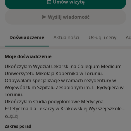
Umów wizytę
Wyślij wiadomość
Doświadczenie
Aktualności
Usługi i ceny
Ad
Moje doświadczenie
Ukończyłam Wydział Lekarski na Collegium Medicum
Uniwersytetu Mikołaja Kopernika w Toruniu.
Odbywałam specjalizację w ramach rezydentury w
Wojewódzkim Szpitalu Zespolonym im. L. Rydygiera w
Toruniu.
Ukończyłam studia podyplomowe Medycyna
Estetyczna dla Lekarzy w Krakowskiej Wyższej Szkole
O mnie
Promocji Zdrowia.
więcej
Zakres porad