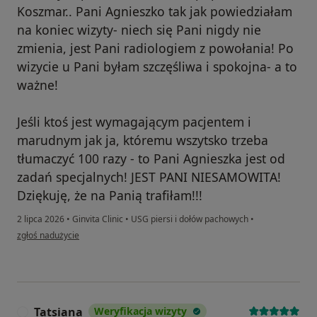
Koszmar.. Pani Agnieszko tak jak powiedziałam
na koniec wizyty- niech się Pani nigdy nie
zmienia, jest Pani radiologiem z powołania! Po
wizycie u Pani byłam szczęśliwa i spokojna- a to
ważne!
Jeśli ktoś jest wymagającym pacjentem i
marudnym jak ja, któremu wszytsko trzeba
tłumaczyć 100 razy - to Pani Agnieszka jest od
zadań specjalnych! JEST PANI NIESAMOWITA!
Dziękuję, że na Panią trafiłam!!!
2 lipca 2026
•
Ginvita Clinic
•
USG piersi i dołów pachowych
•
w opinii użytkownika Marlena Czysta
zgłoś nadużycie
Tatsiana
Weryfikacja wizyty
T