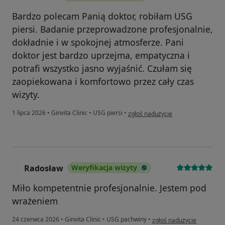
Bardzo polecam Panią doktor, robiłam USG
piersi. Badanie przeprowadzone profesjonalnie,
dokładnie i w spokojnej atmosferze. Pani
doktor jest bardzo uprzejma, empatyczna i
potrafi wszystko jasno wyjaśnić. Czułam się
zaopiekowana i komfortowo przez cały czas
wizyty.
w opinii użytkownika Tatsiana
1 lipca 2026
•
Ginvita Clinic
•
USG piersi
•
zgłoś nadużycie
Radosław
Weryfikacja wizyty
R
Miło kompetentnie profesjonalnie. Jestem pod
wrażeniem
w opinii użytkownika Rado
24 czerwca 2026
•
Ginvita Clinic
•
USG pachwiny
•
zgłoś nadużycie