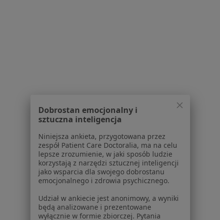
Powiązane wyszukiwania
|
Oferty pracy - Radiolog
W pobliżu Trzebnicy
Radiolodzy w Wrocławiu
Radiolodzy w Oleśnicy
Radiolodzy w Oławie
Radiolodzy w Sycowie
Dobrostan emocjonalny i
sztuczna inteligencja
Radiolodzy w Rawiczu
Niniejsza ankieta, przygotowana przez
Więcej (11)
zespół Patient Care Doctoralia, ma na celu
lepsze zrozumienie, w jaki sposób ludzie
Więcej w kategorii: W pobliżu Trzebnicy
korzystają z narzędzi sztucznej inteligencji
jako wsparcia dla swojego dobrostanu
Najczęstsze schorzenia
emocjonalnego i zdrowia psychicznego.
Bóle brzucha Trzebnica
Udział w ankiecie jest anonimowy, a wyniki
Choroby tarczycy Trzebnica
będą analizowane i prezentowane
wyłącznie w formie zbiorczej. Pytania