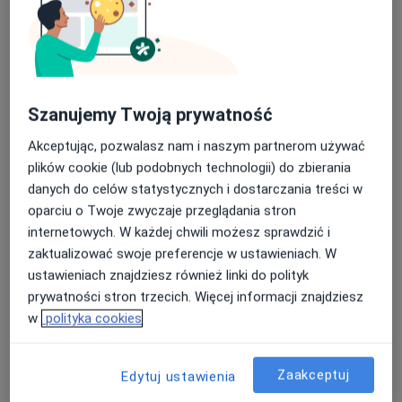
lek. Ilona Czyszczoń
Szanujemy Twoją prywatność
·
Więcej
W trakcie specjalizacji (Radiolog)
4 opinie
Akceptując, pozwalasz nam i naszym partnerom używać
plików cookie (lub podobnych technologii) do zbierania
Adres 1
Adres 2
danych do celów statystycznych i dostarczania treści w
oparciu o Twoje zwyczaje przeglądania stron
Legnicka 56, Wrocław
•
Mapa
internetowych. W każdej chwili możesz sprawdzić i
OMNI Clinic Centrum Medyczne Wrocław
zaktualizować swoje preferencje w ustawieniach. W
ustawieniach znajdziesz również linki do polityk
USG jamy brzusznej
250 zł
prywatności stron trzecich. Więcej informacji znajdziesz
Specjalista nie oferuje umawiania online pod tym adresem.
w
polityka cookies
Poproś o wizytę
Zaakceptuj
Edytuj ustawienia