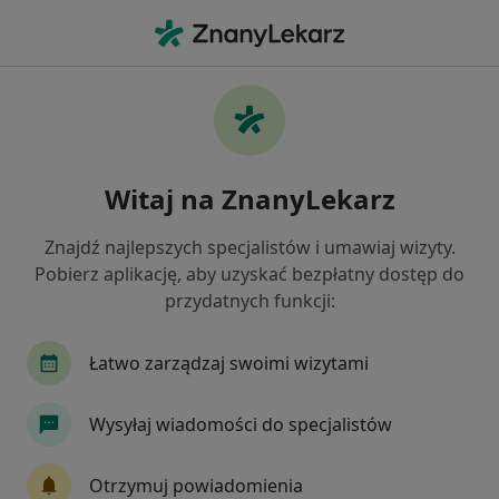
Me
Radiolog • Trzebnica, dolnośląskie
Filtry
Mapa
Polecani radiolodzy w Trzebnicy
Witaj na ZnanyLekarz
Jak działają wyniki wyszukiwania
Znajdź najlepszych specjalistów i umawiaj wizyty.
Pobierz aplikację, aby uzyskać bezpłatny dostęp do
przydatnych funkcji:
Łatwo zarządzaj swoimi wizytami
Wysyłaj wiadomości do specjalistów
lek. Michał Mikłaszewicz
·
Więcej
W trakcie specjalizacji (Radiolog)
Otrzymuj powiadomienia