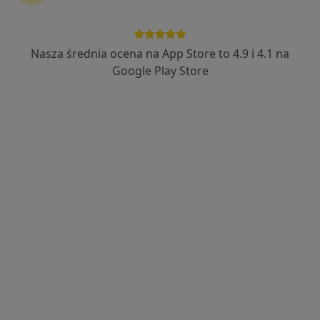
29 opinii
Milicka 13A, Trzebnica
•
Mapa
Viltis Medica Centrum Medyczne
Nasza średnia ocena na App Store to 4.9 i 4.1 na
USG jamy brzusznej
250 zł
Google Play Store
Specjalista nie oferuje umawiania online pod tym adresem.
Poproś o wizytę
Dostępni specjaliści
Specjaliści znajdują się poza Trzebnica, dolnośląskie,
w obszarach bliskich Twojemu wyszukiwaniu.