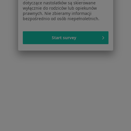
Guzy tarczycy Trzebnica
dotyczące nastolatków są skierowane
wyłącznie do rodziców lub opiekunów
Zespół policystycznych jajników (PCOS / PMOS)
prawnych. Nie zbieramy informacji
bezpośrednio od osób niepełnoletnich.
Trzebnica
Chłoniak Trzebnica
Start survey
Więcej (15)
Więcej w kategorii: Najczęstsze schorzenia
Strona Główna
Radiolog
Trzebnica
Zmień miasto
Serwis
Regulamin
Polityka prywatności pacjentów